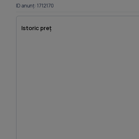
ID anunț: 1712170
Istoric preț