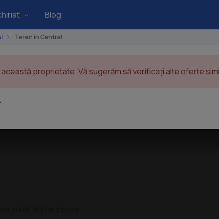
hiriat
Blog
al
Teren în Central
această proprietate. Vă sugerăm să verificați alte oferte simil
r
ate publicată fără poze.