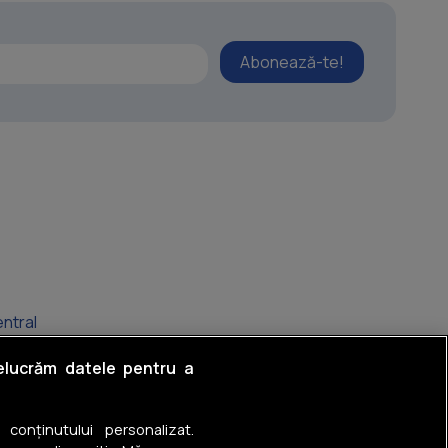
Abonează-te!
entral
iu
relucrăm datele pentru a
entral
a conținutului personalizat.