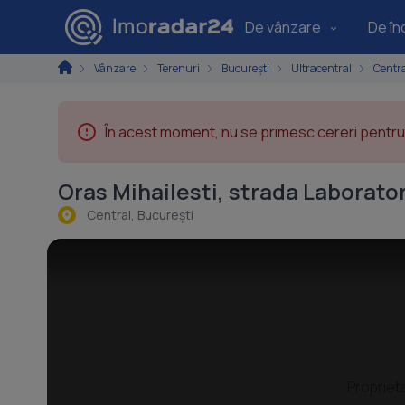
De vânzare
De înc
Vânzare
Terenuri
București
Ultracentral
Centr
În acest moment, nu se primesc cereri pentru 
Oras Mihailesti, strada Laborato
Central, Bucureşti
Propriet