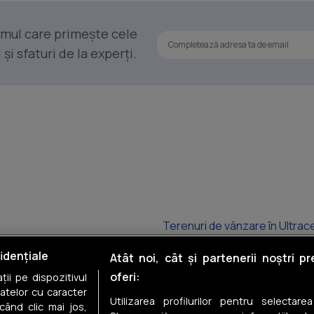
rimul care primește cele
i sfaturi de la experți.
Terenuri de vânzare în Ultrac
Terenuri de vânzare în Cișmig
idențiale
Atât noi, cât și partenerii noștri p
oferi:
ii pe dispozitivul
Terenuri de vânzare în Ultrac
datelor cu caracter
Utilizarea profilurilor pentru selectare
când clic mai jos,