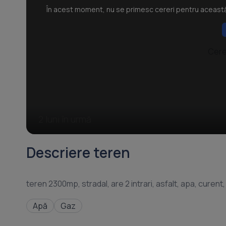
În acest moment, nu se primesc cereri pentru această p
Cere
2 luni în urmă
Descriere teren
Apă
Gaz