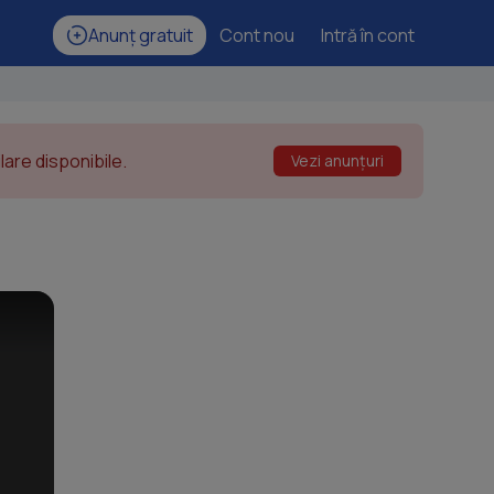
Anunț gratuit
Cont nou
Intră în cont
are disponibile.
Vezi anunțuri