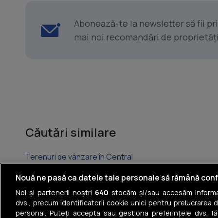
Abonează-te la newsletter să fii p
mai noi recomandări de proprietăți ș
Căutări similare
Terenuri de vânzare în Central
Terenuri de vânzare în Centrul Civic
Nouă ne pasă ca datele tale personale să rămână conf
Noi și partenerii noștri
640
stocăm și/sau accesăm informaț
Terenuri de vânzare în Romană
dvs., precum identificatorii cookie unici pentru prelucrarea 
personal. Puteți accepta sau gestiona preferințele dvs. fă