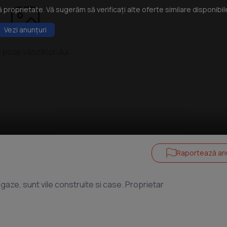
roprietate. Vă sugerăm să verificați alte oferte similare disponibil
Vezi anunțuri
 poze vânzătorului
Raportează an