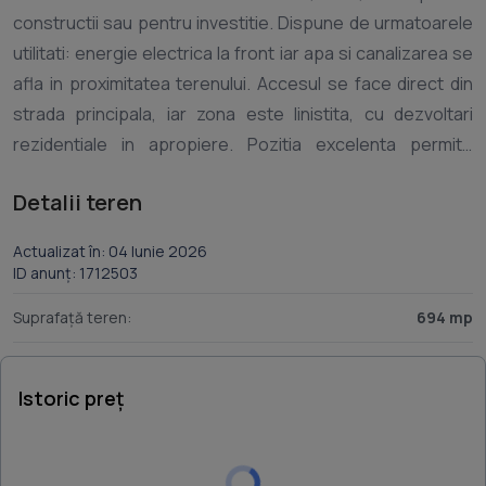
constructii sau pentru investitie. Dispune de urmatoarele
utilitati: energie electrica la front iar apa si canalizarea se
afla in proximitatea terenului. Accesul se face direct din
strada principala, iar zona este linistita, cu dezvoltari
rezidentiale in apropiere. Pozitia excelenta permite
conexiuni rapide catre oras si catre principalele zone
Detalii teren
Actualizat în: 04 Iunie 2026
ID anunț: 1712503
Suprafață teren:
694 mp
Istoric preț