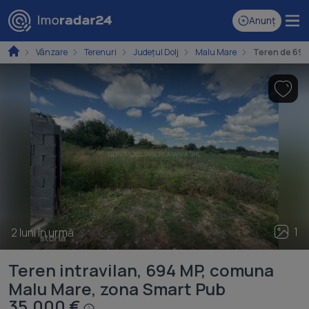
Anunț
Vânzare
Terenuri
Județul Dolj
Malu Mare
Teren de 694 
1
2 luni în urmă
Teren intravilan, 694 MP, comuna
Malu Mare, zona Smart Pub
35.000 €