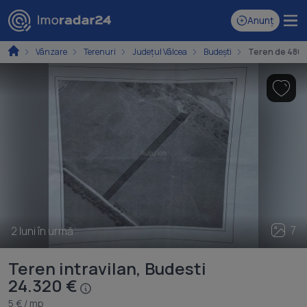
Anunț
Vânzare
Terenuri
Județul Vâlcea
Budești
Teren de 4864
7
2 luni în urmă
Teren intravilan, Budesti
24.320 €
5 € / mp