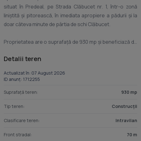
situat în Predeal, pe Strada Clăbucet nr. 1, într-o zonă
liniștită și pitorească, în imediata apropiere a pădurii și la
doar câteva minute de pârtia de schi Clăbucet.
Proprietatea are o suprafață de 930 mp și beneficiază de
o configurație plană, oferind condiții ideale pentru
Detalii teren
dezvoltarea unui proiect rezidențial sau turistic. Terenul
este pretabil pentru construirea unei case de vacanță, a
Actualizat în: 07 August 2026
unei pensiuni turistice sau a unei locuințe permanente.
ID anunț: 1712255
Suprafață teren:
930 mp
Toate utilitățile sunt disponibile la limita proprietății: apă,
energie electrică, gaze naturale și canalizare.
Tip teren:
Construcții
Clasificare teren:
Intravilan
Conform Certificatului de Urbanism de Informare, terenul
permite edificarea unei construcții cu următorii indicatori
Front stradal:
70 m
urbanistici: