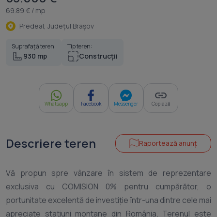
69.89 € / mp
Predeal, Judeţul Braşov
Suprafață teren:
Tip teren:
930 mp
Construcții
Whatsapp
Facebook
Messenger
Copiază
Descriere teren
Raportează anunț
Vă propun spre vânzare în sistem de reprezentare
exclusiva cu COMISION 0% pentru cumpărător, o
portunitate excelentă de investiție într-una dintre cele mai
apreciate stațiuni montane din România. Terenul este