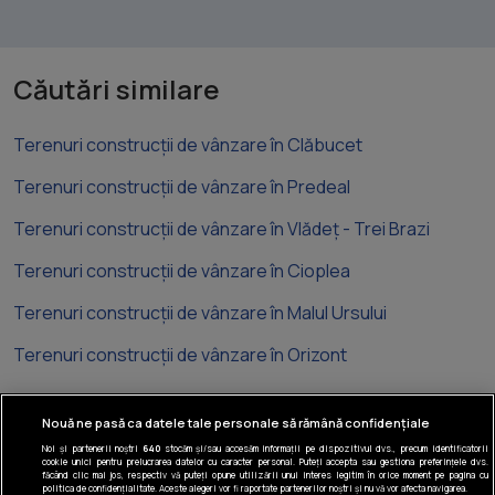
Căutări similare
Terenuri construcții de vânzare în Clăbucet
Terenuri construcții de vânzare în Predeal
Terenuri construcții de vânzare în Vlădeț - Trei Brazi
Terenuri construcții de vânzare în Cioplea
Terenuri construcții de vânzare în Malul Ursului
Terenuri construcții de vânzare în Orizont
Nouă ne pasă ca datele tale personale să rămână confidențiale
Noi și partenerii noștri
640
stocăm și/sau accesăm informații pe dispozitivul dvs., precum identificatorii
cookie unici pentru prelucrarea datelor cu caracter personal. Puteți accepta sau gestiona preferințele dvs.
Tel: +40 374 40 44 99
făcând clic mai jos, respectiv vă puteți opune utilizării unui interes legitim în orice moment pe pagina cu
politica de confidențialitate. Aceste alegeri vor fi raportate partenerilor noștri și nu vă vor afecta navigarea.