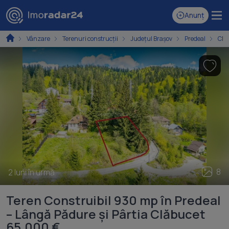
Anunț
Vânzare
Terenuri construcţii
Județul Brașov
Predeal
Clă
8
2 luni în urmă
Teren Construibil 930 mp în Predeal
– Lângă Pădure și Pârtia Clăbucet
65.000 €