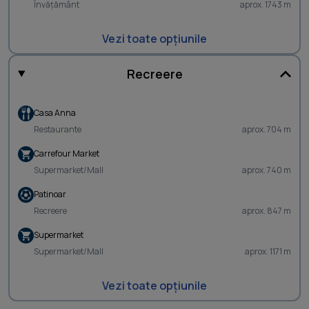
Învățământ
aprox. 1743 m
Vezi toate opțiunile
Recreere
Casa Anna
Restaurante
aprox. 704 m
Carrefour Market
Supermarket/Mall
aprox. 740 m
Patinoar
Recreere
aprox. 847 m
Supermarket
Supermarket/Mall
aprox. 1171 m
Vezi toate opțiunile