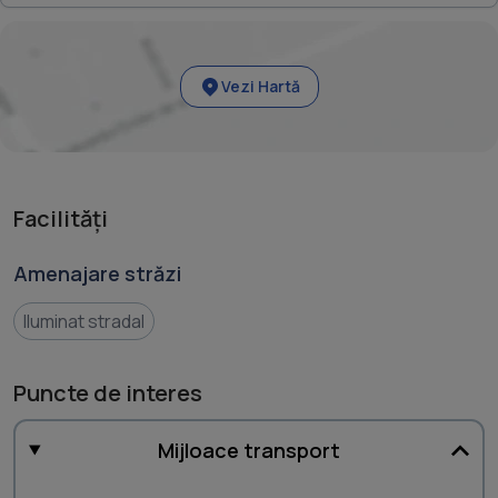
-Vecinătate cu pădurea
-Aproape de pârtia de schi Clăbucet
-Potențial excelent pentru investiție și dezvoltare turistică
Vezi Hartă
Facilități
Amenajare străzi
Iluminat stradal
Puncte de interes
Mijloace transport