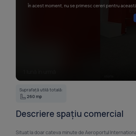
În acest moment, nu se primesc cereri pentru această p
1 lună în urmă
Suprafață utilă totală:
260 mp
Descriere spațiu comercial
Situat la doar cateva minute de Aeroportul Internation