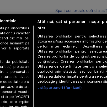
Spații comerciale de închiriat î
Spații comerciale de închiriat 
idențiale
Atât noi, cât și partenerii noștri p
oferi:
ii pe dispozitivul
Spații comerciale de închiriat
datelor cu caracter
Utilizarea profilurilor pentru selectare
când clic mai jos,
Spații comerciale de închiriat 
Stocarea și/sau accesarea informațiilor de
în orice moment pe
performanței reclamelor. Dezvoltarea și
 vor fi raportate
Spații comerciale de închiriat î
Utilizarea profilurilor pentru selectarea
Crearea profilurilor de conținut personal
Spații comerciale de închiriat 
conținutului. Crearea profilurilor pentr
ile de publicitate
Utilizarea de date limitate pentru a selec
nalitice) prelucram
publicului prin statistici sau combinații
tru a personaliza
Utilizarea datelor limitate pentru a select
 interesele si/sau
geolocație și identificarea prin scanarea dis
or de socializare si
e prevazute de art.
Listă parteneri (furnizori)
Despre noi
r personal. Aceste
in click pe “ACCEPT
Gestionați preferințele
okie, care implica
Contact DSA
rmatiilor de catre