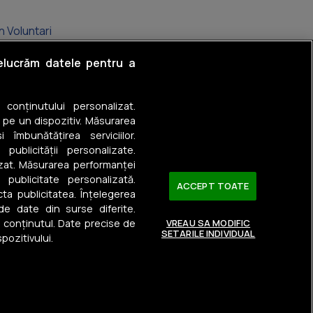
n Voluntari
în Berceni
relucrăm datele pentru a
 în Pantelimon
a conținutului personalizat.
în Afumați
 pe un dispozitiv. Măsurarea
 îmbunătățirea serviciilor.
n Jilava
 publicității personalizate.
izat. Măsurarea performanței
în Tunari
u publicitate personalizată.
ACCEPT TOATE
ta publicitatea. Înțelegerea
 de date din surse diferite.
a conținutul. Date precise de
VREAU SA MODIFIC
SETARILE INDIVIDUAL
pozitivului.
Urmărește-ne