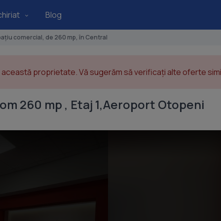
hiriat
Blog
ațiu comercial, de 260 mp, în Central
această proprietate. Vă sugerăm să verificați alte oferte simil
oom 260 mp , Etaj 1,Aeroport Otopeni