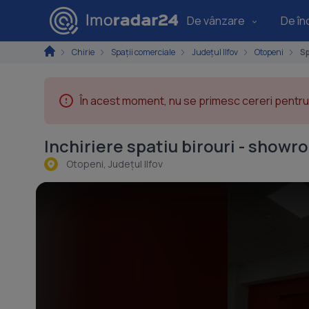
De vânzare
De înc
Chirie
Spaţii comerciale
Județul Ilfov
Otopeni
Sp
În acest moment, nu se primesc cereri pentru 
Inchiriere spatiu birouri - showr
Otopeni, Judeţul Ilfov