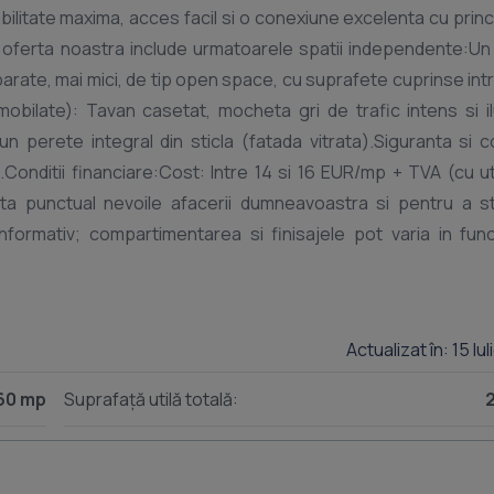
bilitate maxima, acces facil si o conexiune excelenta cu princ
t, oferta noastra include urmatoarele spatii independente:Un
arate, mai mici, de tip open space, cu suprafete cuprinse intr
nemobilate): Tavan casetat, mocheta gri de trafic intens si i
n perete integral din sticla (fatada vitrata).Siguranta si c
onditii financiare:Cost: Intre 14 si 16 EUR/mp + TVA (cu util
ta punctual nevoile afacerii dumneavoastra si pentru a st
 informativ; compartimentarea si finisajele pot varia in fun
utes away from Henri Coanda International Airport, Airport Pla
e building offers companies maximum visibility, easy access,
nt Availability:Our current offer includes the following inde
Actualizat în: 15 Iu
.Several separate, smaller open-space units, with areas 
dard finishes (unfurnished spaces): Modular suspended ce
60 mp
Suprafață utilă totală:
ght: Each space features a full-glass wall (glazed facade).Saf
ions:Cost: Between 14 and 16 EUR/sqm + VAT (utilities inclu
 of your business and to schedule a viewing.Note: The photos 