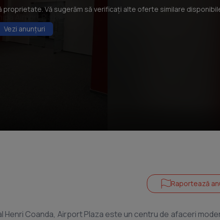
roprietate. Vă sugerăm să verificați alte oferte similare disponibil
Vezi anunțuri
Raportează an
al Henri Coanda, Airport Plaza este un centru de afaceri moder