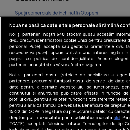
Spații comerciale de închiriat în Otopeni
Spații comerciale de închiriat în Popești-Leordeni
Nouă ne pasă ca datele tale personale să rămână conf
Noi și partenerii noștri
640
stocăm și/sau accesăm informaț
Spații comerciale de închiriat în Bragadiru
dvs., precum identificatorii cookie unici pentru prelucrarea 
personal. Puteți accepta sau gestiona preferințele dvs. fă
Spații comerciale de închiriat în Chiajna
respectiv vă puteți opune utilizării unui interes legitim 
pagina cu politica de confidențialitate. Aceste alegeri
Spații comerciale de închiriat în Chitila
partenerilor noștri și nu vă vor afecta navigarea.
Spații comerciale de închiriat în Buftea
Noi si partenerii nostri (retelele de socializare si agenti
partenere, precum si furnizorii nostri de servicii de date a
date pentru a permite website-ului sa functioneze, pen
continutul si anunturile publicitare afisate in functie de
profilul dvs., pentru a va oferi functionalitati aferente retelel
pentru a analiza traficul pe website. Beneficiati de drepturil
Tel: +40 374 40 44 99
15-22 din GDPR in legatura cu prelucrarea datelor cu caracte
Iride Business Park, Bld. Dimitrie
drepturi pot fi exercitate prin modalitatea indicata
. Pr
aici
Pompeiu 9-9A, Clădirea B2B, 020335,
TOATE”, acceptati folosirea tuturor Tehnologiilor de tip Co
sector 2, București, România
inclusiv acceptul dvs. cu privire la stocarea/accesarea info