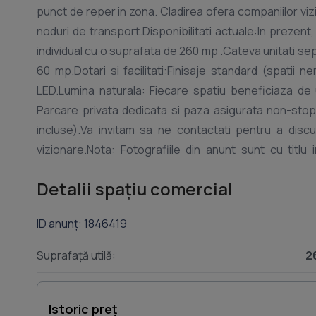
punct de reper in zona. Cladirea ofera companiilor vizi
noduri de transport.Disponibilitati actuale:In prezen
individual cu o suprafata de 260 mp .Cateva unitati sep
60 mp.Dotari si facilitati:Finisaje standard (spatii 
LED.Lumina naturala: Fiecare spatiu beneficiaza de u
Parcare privata dedicata si paza asigurata non-stop.C
incluse).Va invitam sa ne contactati pentru a discu
vizionare.Nota: Fotografiile din anunt sunt cu titlu
specificul fiecarui spatiu disponibil.Located just min
Detalii spațiu comercial
modern business center and a landmark in the area. Th
excellent connection to the main transport hubs.Curre
ID anunț: 1846419
spaces:An individual space with an area of 260 sqm
between 50 and 60 sqm.Features and Amenities:Stan
Suprafață utilă:
2
heavy-duty grey carpeting, and LED lighting.Natural li
comfort: Dedicated private parking and 24/7
Condit
invite you to contact us to discuss the specific needs
Istoric preț