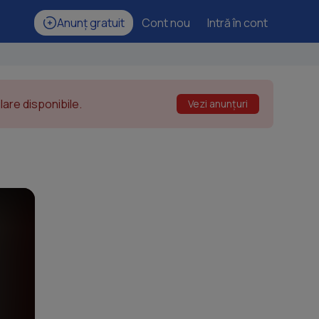
Anunț gratuit
Cont nou
Intră în cont
are disponibile.
Vezi anunțuri