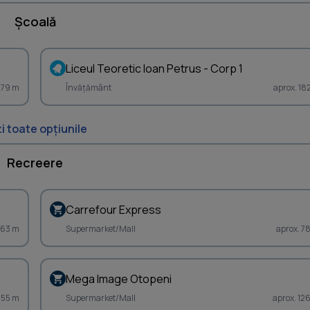
Școală
Liceul Teoretic Ioan Petrus - Corp 1
1779 m
Învățământ
aprox. 18
i toate opțiunile
Recreere
Carrefour Express
263 m
Supermarket/Mall
aprox. 7
Mega Image Otopeni
255 m
Supermarket/Mall
aprox. 12