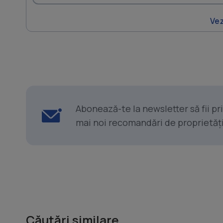
Vez
Abonează-te la newsletter să fii p
mai noi recomandări de proprietăți ș
Căutări similare