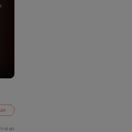
e.
unț
n si un