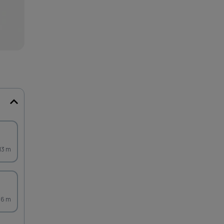
13 m
66 m