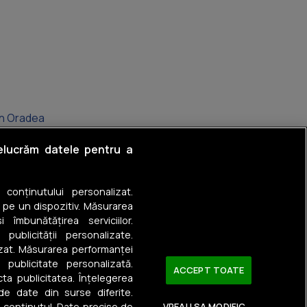
 în Oradea
în Ultracentral
relucrăm datele pentru a
n Gării
a conținutului personalizat.
în Valenta
 pe un dispozitiv. Măsurarea
 îmbunătățirea serviciilor.
în Dacia
 publicității personalizate.
izat. Măsurarea performanței
în Nufărul
u publicitate personalizată.
ACCEPT TOATE
ta publicitatea. Înțelegerea
 de date din surse diferite.
a conținutul. Date precise de
VREAU SA MODIFIC