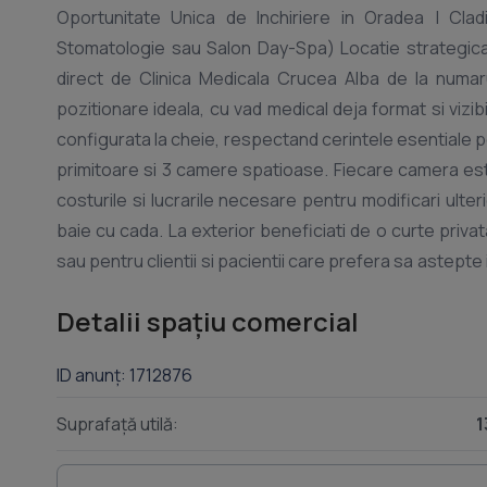
Oportunitate Unica de Inchiriere in Oradea | Clad
Stomatologie sau Salon Day-Spa) Locatie strategica: 
direct de Clinica Medicala Crucea Alba de la numarul
pozitionare ideala, cu vad medical deja format si vizib
configurata la cheie, respectand cerintele esentiale
primitoare si 3 camere spatioase. Fiecare camera est
costurile si lucrarile necesare pentru modificari ulteri
baie cu cada. La exterior beneficiati de o curte priva
sau pentru clientii si pacientii care prefera sa astepte 
special amenajata, conform normativelor in vigoare. Cl
Detalii spațiu comercial
lemn masiv reconditionat, pereti decorati in stil San M
canapele elegante din piele ecologica in zona de ast
ID anunț: 1712876
totala, fara cheltuieli comune de bloc si fara vecini, 
pentru activitatea desfasurata. Conditii financiare: Pret
Suprafață utilă:
1
agentie: 50% din prima luna de chirie Va invitam sa ur
calitatea finisajelor si compartimentarea spatiului. 