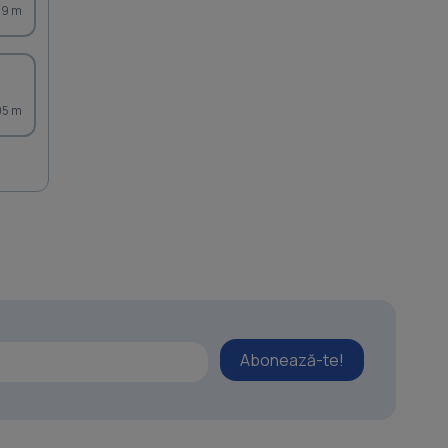
69 m
95 m
Abonează-te!