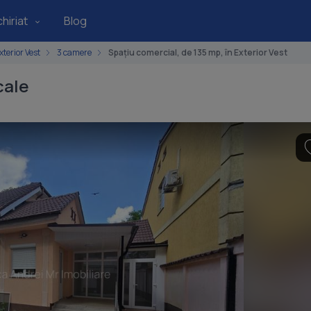
hiriat
Blog
xterior Vest
3 camere
Spațiu comercial, de 135 mp, în Exterior Vest
cale