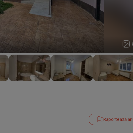
8
Raportează an