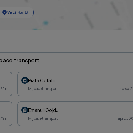
Vezi Hartă
loace transport
Piata Cetatii
272 m
Mijloace transport
aprox. 3
Emanuil Gojdu
479 m
Mijloace transport
aprox. 6