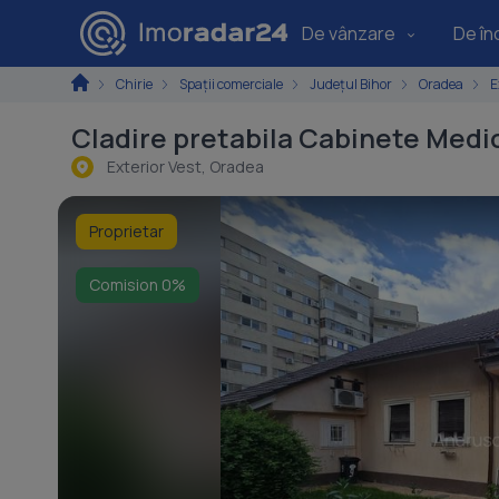
De vânzare
De înc
Chirie
Spaţii comerciale
Județul Bihor
Oradea
E
Cladire pretabila Cabinete Medi
Exterior Vest, Oradea
Proprietar
Comision 0%