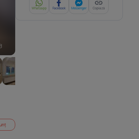
Whatsapp
Facebook
Messenger
Copiază
8
unț