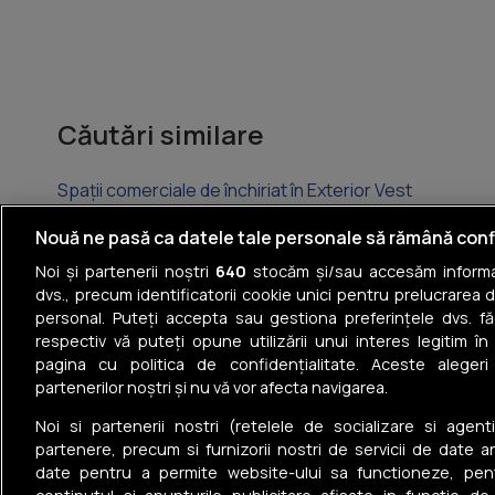
Căutări similare
Spații comerciale de închiriat în Exterior Vest
Spații comerciale de închiriat în Central
Nouă ne pasă ca datele tale personale să rămână conf
Noi și partenerii noștri
640
stocăm și/sau accesăm informaț
Spații comerciale de închiriat în Calea Aradului
dvs., precum identificatorii cookie unici pentru prelucrarea 
personal. Puteți accepta sau gestiona preferințele dvs. fă
Spații comerciale de închiriat în Iosia
respectiv vă puteți opune utilizării unui interes legitim 
pagina cu politica de confidențialitate. Aceste alegeri
Spații comerciale de închiriat în Centru Civic
partenerilor noștri și nu vă vor afecta navigarea.
Spații comerciale de închiriat în Decebal
Noi si partenerii nostri (retelele de socializare si agenti
partenere, precum si furnizorii nostri de servicii de date a
date pentru a permite website-ului sa functioneze, pen