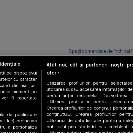
Spații comerciale de închiriat
Spații comerciale de închiriat 
idențiale
Atât noi, cât și partenerii noștri p
oferi:
ii pe dispozitivul
Spații comerciale de închiriat î
datelor cu caracter
Utilizarea profilurilor pentru selectare
când clic mai jos,
Spații comerciale de închiriat 
Stocarea și/sau accesarea informațiilor de
în orice moment pe
performanței reclamelor. Dezvoltarea și
 vor fi raportate
Spații comerciale de închiriat 
Utilizarea profilurilor pentru selectarea
Crearea profilurilor de conținut personal
Spații comerciale de închiriat 
conținutului. Crearea profilurilor pentr
ile de publicitate
Utilizarea de date limitate pentru a selec
nalitice) prelucram
publicului prin statistici sau combinații
tru a personaliza
Utilizarea datelor limitate pentru a select