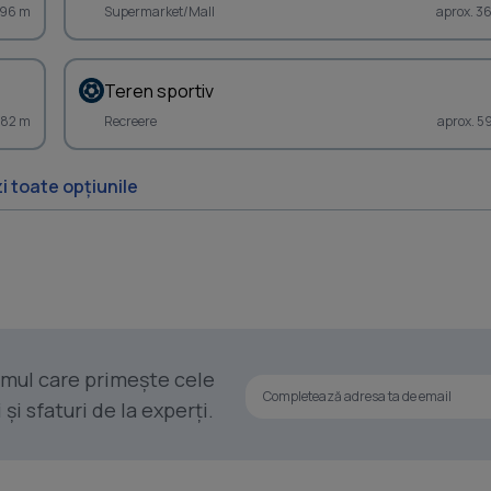
 96 m
Supermarket/Mall
aprox. 3
Teren sportiv
382 m
Recreere
aprox. 5
i toate opțiunile
rimul care primește cele
i sfaturi de la experți.