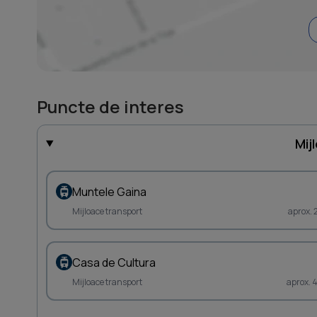
Puncte de interes
Mij
Muntele Gaina
Mijloace transport
aprox. 
Casa de Cultura
Mijloace transport
aprox. 