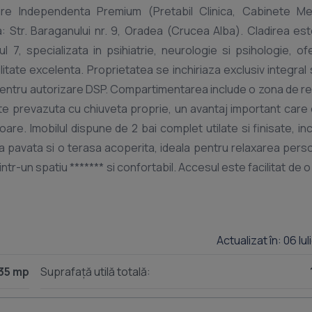
ire Independenta Premium (Pretabil Clinica, Cabinete Med
Str. Baraganului nr. 9, Oradea (Crucea Alba). Cladirea este
 7, specializata in psihiatrie, neurologie si psihologie, of
ilitate excelenta. Proprietatea se inchiriaza exclusiv integral 
 pentru autorizare DSP. Compartimentarea include o zona de r
e prevazuta cu chiuveta proprie, un avantaj important care 
oare. Imobilul dispune de 2 bai complet utilate si finisate, inc
ta pavata si o terasa acoperita, ideala pentru relaxarea perso
intr-un spatiu ******* si confortabil. Accesul este facilitat de 
adirea dispune de finisaje interioare elegante, inclusiv parc
arco, sistem de climatizare cu aer conditionat, mobilier pentru 
eptare. Este spatiul ideal pentru cei care isi doresc indep
Actualizat în: 06 Iu
beneficiind in acelasi timp de o imagine profesionala si repreze
 chirie: 1.300 /luna Garantie: echivalentul unei luni de chirie C
35 mp
Suprafață utilă totală:
mariti turul video complet si fotografiile atasate pentru a de
Pentru detalii suplimentare si programarea unei vizionari, ne