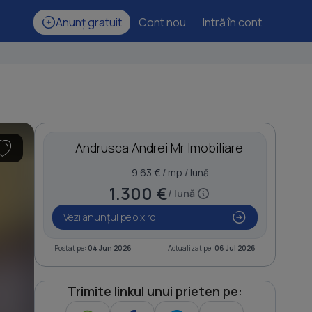
Anunț gratuit
Cont nou
Intră în cont
Andrusca Andrei Mr Imobiliare
9.63 € / mp / lună
1.300 €
/ lună
Vezi anunțul pe olx.ro
Postat pe:
04 Jun 2026
Actualizat pe:
06 Jul 2026
Trimite linkul unui prieten pe: