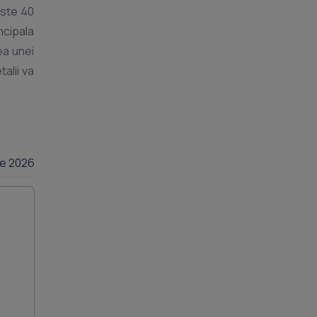
este 40
ncipala
ea unei
alii va
lie 2026