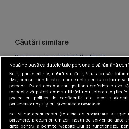
Căutări similare
Spații comerciale de închiriat în Harghita-Băi
Nouă ne pasă ca datele tale personale să rămână conf
Spații comerciale de închiriat în Toplița
Noi și partenerii noștri
640
stocăm și/sau accesăm informaț
dvs., precum identificatorii cookie unici pentru prelucrarea 
Spații comerciale de închiriat în Miercurea-Ciuc
personal. Puteți accepta sau gestiona preferințele dvs. fă
respectiv vă puteți opune utilizării unui interes legitim 
Spații comerciale de închiriat în Tușnad
pagina cu politica de confidențialitate. Aceste alegeri
partenerilor noștri și nu vă vor afecta navigarea.
Spații comerciale de închiriat în Băile Tușnad
Noi si partenerii nostri (retelele de socializare si agenti
Spații comerciale de închiriat în Izvoru Mureșului
partenere, precum si furnizorii nostri de servicii de date a
date pentru a permite website-ului sa functioneze, pen