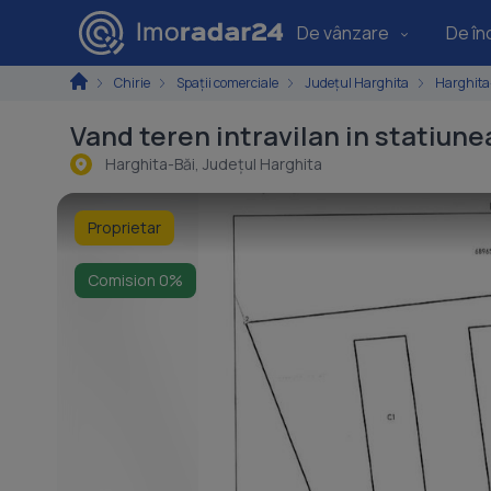
De vânzare
De înc
Chirie
Spaţii comerciale
Județul Harghita
Harghita
Vand teren intravilan in statiune
Harghita-Băi, Judeţul Harghita
Proprietar
Comision 0%