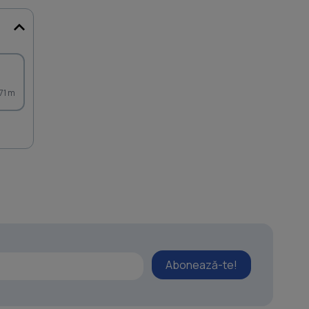
71 m
Abonează-te!