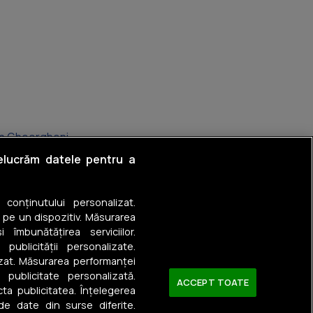
 în Gheorgheni
relucrăm datele pentru a
în Jigodin-Băi
 în Odorheiu Secuiesc
a conținutului personalizat.
 pe un dispozitiv. Măsurarea
 în Lacu Roșu
 îmbunătățirea serviciilor.
 publicității personalizate.
în Ghipeș
izat. Măsurarea performanței
u publicitate personalizată.
ACCEPT TOATE
în Joseni
ta publicitatea. Înțelegerea
 de date din surse diferite.