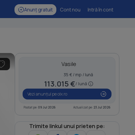
Anunț gratuit
Cont nou
Intră în cont
Vasile
35 € / mp / lună
113.015 €
/ lună
Vezi anunțul pe olx.ro
Postat pe:
09 Jul 2026
Actualizat pe:
23 Jul 2026
Trimite linkul unui prieten pe: