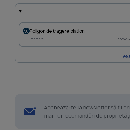
Poligon de tragere biatlon
Recreere
aprox. 
Vez
Abonează-te la newsletter să fii p
mai noi recomandări de proprietăți ș