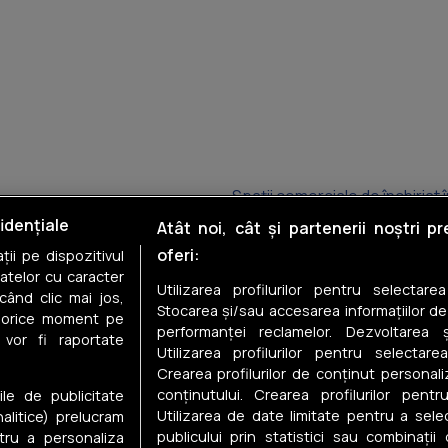
Spații comerciale de închiriat
idențiale
Atât noi, cât și partenerii noștri p
Spații comerciale de închiriat 
oferi:
ii pe dispozitivul
datelor cu caracter
Spații comerciale de închiriat
Utilizarea profilurilor pentru selectare
când clic mai jos,
Stocarea și/sau accesarea informațiilor de
în orice moment pe
Spații comerciale de închiriat
performanței reclamelor. Dezvoltarea și
 vor fi raportate
Utilizarea profilurilor pentru selectarea
Spații comerciale de închiriat 
Crearea profilurilor de conținut personal
conținutului. Crearea profilurilor pentr
ile de publicitate
Spații comerciale de închiriat 
Utilizarea de date limitate pentru a selec
nalitice) prelucram
publicului prin statistici sau combinații
tru a personaliza