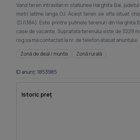
Vand teren intravilan in statiunea Harghita Bai, judetu
metri latime langa DJ. Acest teren se afla situat chia
(DJ138A). Este printre putinele terenuri din Harghita 
case de vacante. Suprafata terenului este de 3229 mp
Zonă de deal / munte
Zonă rurală
ID anunț: 1853985
Istoric preț