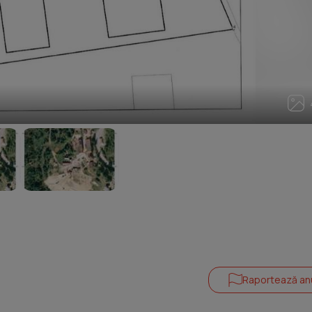
4
Raportează an