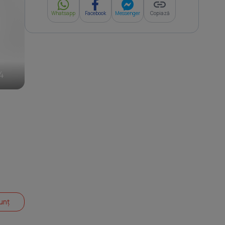
Whatsapp
Facebook
Messenger
Copiază
4
unț