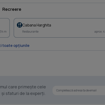
Recreere
Cabana Harghita
334 m
Restaurante
aprox. 4
i toate opțiunile
rimul care primește cele
i sfaturi de la experți.