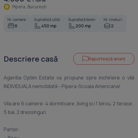
Pipera, Bucureşti
Nr. camere:
Suprafață utilă:
Suprafață teren:
Nr. niveluri:
6
450 mp
200 mp
2
Descriere casă
Raportează anunț
Agentia Optim Estate va propune spre inchiriere o vilă
INDIVIDUALA nemobilată - Pipera-Scoala Americana!
Vila are 6 camere: 4 dormitoare ,living si i 1 birou, 2 terase ,
5 bai, 2 dressinguri.
Parter: