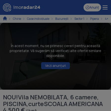
Anunț
Chirie
Case individuale
București
Sector 1
Pipera
4+ 
În acest moment, nu se primesc cereri pentru această
proprietate. Vă sugerăm să verificați alte oferte similare
disponibile.
Vezi anunțuri
1 lună în urmă
NOU!Vila NEMOBILATA, 6 camere,
PISCINA,curteSCOALA AMERICANA
4.500 €
/ lună