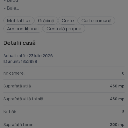
• Birou
• Baie
• Garaj
Mobilat Lux
Grădină
Curte
Curte comună
• Living spațios
Aer condiționat
Centrală proprie
• Bucătărie complet echipată
Detalii casă
Etaj 1:
Actualizat în: 23 Iulie 2026
ID anunț: 1852989
• Dormitor matrimonial cu dressing și baie proprie
• Dormitor cu dressing si acces catre terasa
Nr. camere:
6
• Dormitor
Suprafață utilă:
450 mp
• 2 bai pe hol ( dus si cada)
• Balcon
Suprafață utilă totală:
450 mp
Mansardă:
Nr. băi:
5
• Dormitor
Suprafață teren:
200 mp