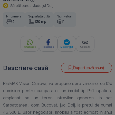
Sărbătoarea, Judeţul Dolj
Nr. camere:
Suprafață utilă:
Nr. niveluri:
4
130 mp
1
Whatsapp
Facebook
Messenger
Copiază
Descriere casă
Raportează anunț
RE/MAX Vision Craiova, va propune spre vanzare, cu 0%
comision pentru cumparator, un imobil tip P+1, spatios,
amplasat pe un teren intravilan generos, in sat
Sarbatoarea , com. Bucovat, jud. Dolj, la pretul de numai
46.500 E, usor negociabil. Imobilul a fost edificat in anul