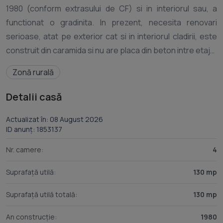
1980 (conform extrasului de CF) si in interiorul sau, a
functionat o gradinita. In prezent, necesita renovari
serioase, atat pe exterior cat si in interiorul cladirii, este
construit din caramida si nu are placa din beton intre etaje.
Este amplasat pe str. Principala, strada asfaltata, care
Zonă rurală
dispune de retea de apa curenta si electricitate. In
prezent, nu mai este racordat la utilitati. Imobilul este
Detalii casă
compus dupa cum urmeaza: Parter - 2 camere mari ( din
care una - fosta sala de mese cu vedere la strada
Actualizat în: 08 August 2026
ID anunț: 1853137
principala si prevazuta cu soba din teracota pe lemne) -
hol -scari din beton cu balustrada metalica Etaj - 3 camere
Nr. camere:
4
-hol -casa scarii. Terenul este intravilan, in suprafata de
Suprafață utilă:
130 mp
cca 1000 mp cu deschidere de 15 m la strada principala si
lungime de peste 60 ml. Zona este una cu adevarat
Suprafață utilă totală:
130 mp
pitoreasca, departe de agitatia si traficul urban, cu multa
liniste si verdeata, fiind totodata o zona de deal. Este
An construcție:
1980