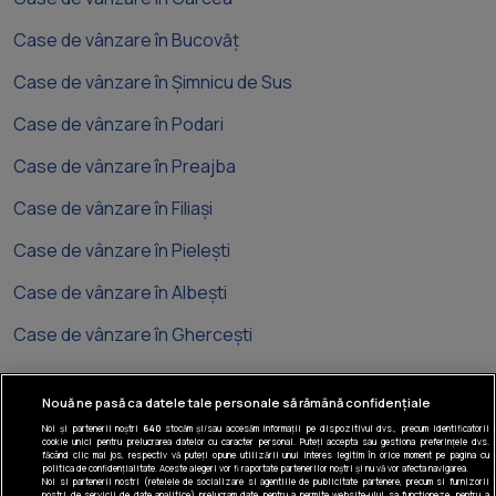
Case de vânzare în Bucovăț
Case de vânzare în Șimnicu de Sus
Case de vânzare în Podari
Case de vânzare în Preajba
Case de vânzare în Filiași
Case de vânzare în Pielești
Case de vânzare în Albești
Case de vânzare în Ghercești
Nouă ne pasă ca datele tale personale să rămână confidențiale
Noi și partenerii noștri
640
stocăm și/sau accesăm informații pe dispozitivul dvs., precum identificatorii
cookie unici pentru prelucrarea datelor cu caracter personal. Puteți accepta sau gestiona preferințele dvs.
Tel: +40 374 40 44 99
făcând clic mai jos, respectiv vă puteți opune utilizării unui interes legitim în orice moment pe pagina cu
politica de confidențialitate. Aceste alegeri vor fi raportate partenerilor noștri și nu vă vor afecta navigarea.
Iride Business Park, Bld. Dimitrie
Noi si partenerii nostri (retelele de socializare si agentiile de publicitate partenere, precum si furnizorii
nostri de servicii de date analitice) prelucram date pentru a permite website-ului sa functioneze, pentru a