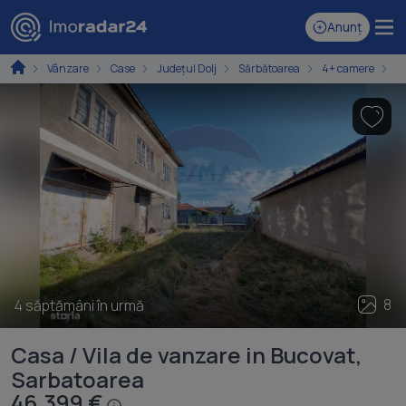
Anunț
Vânzare
Case
Județul Dolj
Sărbătoarea
4+ camere
C
8
4 săptămâni în urmă
Casa / Vila de vanzare in Bucovat,
Sarbatoarea
46.399 €