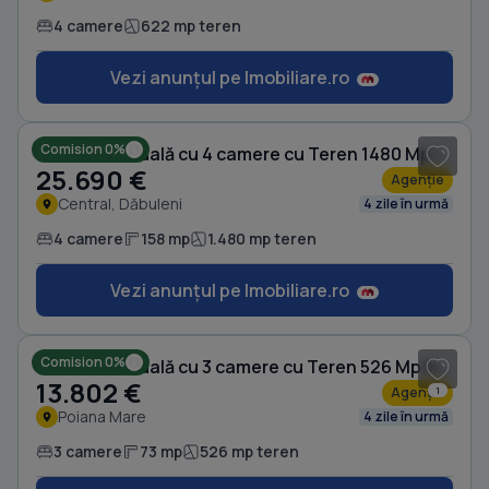
4 camere
622 mp teren
Vezi anunțul pe Imobiliare.ro
1
/ 4
Comision 0%
Casă individuală cu 4 camere cu Teren 1480 Mp în Central
25.690 €
Agenție
Central, Dăbuleni
4 zile în urmă
4 camere
158 mp
1.480 mp teren
Vezi anunțul pe Imobiliare.ro
1
/ 9
Comision 0%
Casă individuală cu 3 camere cu Teren 526 Mp în Poiana Mare
13.802 €
Agenție
1
Poiana Mare
4 zile în urmă
3 camere
73 mp
526 mp teren