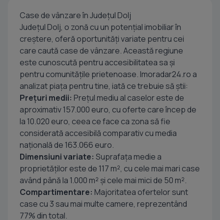
Case de vânzare în Județul Dolj
Județul Dolj, o zonă cu un potențial imobiliar în
creștere, oferă oportunități variate pentru cei
care caută case de vânzare. Această regiune
este cunoscută pentru accesibilitatea sa și
pentru comunitățile prietenoase. Imoradar24.ro a
analizat piața pentru tine, iată ce trebuie să știi:
Prețuri medii:
Prețul mediu al caselor este de
aproximativ 157.000 euro, cu oferte care încep de
la 10.020 euro, ceea ce face ca zona să fie
considerată accesibilă comparativ cu media
națională de 163.066 euro.
Dimensiuni variate:
Suprafața medie a
proprietăților este de 117 m², cu cele mai mari case
având până la 1.000 m² și cele mai mici de 50 m².
Compartimentare:
Majoritatea ofertelor sunt
case cu 3 sau mai multe camere, reprezentând
77% din total.