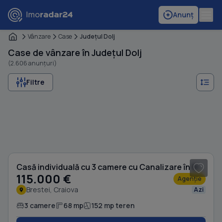
Anunț
Vânzare
Case
Judeţul Dolj
Case de vânzare în Județul Dolj
(2.606 anunțuri)
Filtre
1
/ 11
Casă individuală cu 3 camere cu Canalizare în Brestei
115.000 €
Agenție
Brestei, Craiova
Azi
3 camere
68 mp
152 mp teren