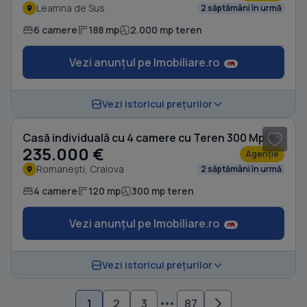
Leamna de Sus
2 săptămâni în urmă
6 camere
188 mp
2.000 mp teren
Vezi anunțul pe Imobiliare.ro
1
/ 10
Vezi istoricul prețurilor
Casă individuală cu 4 camere cu Teren 300 Mp în Romanești
235.000 €
Agenție
Romanești, Craiova
2 săptămâni în urmă
4 camere
120 mp
300 mp teren
Vezi anunțul pe Imobiliare.ro
Vezi istoricul prețurilor
1
2
3
87