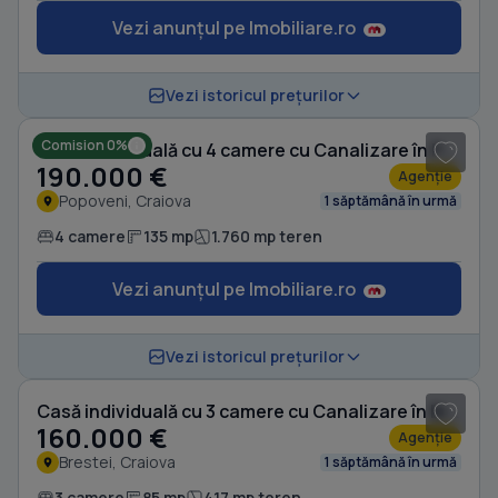
Vezi anunțul pe Imobiliare.ro
1
/ 19
Vezi istoricul prețurilor
Comision 0%
Casă individuală cu 4 camere cu Canalizare în Popoveni
190.000 €
Agenție
Popoveni, Craiova
1 săptămână în urmă
4 camere
135 mp
1.760 mp teren
Vezi anunțul pe Imobiliare.ro
1
/ 13
Vezi istoricul prețurilor
Casă individuală cu 3 camere cu Canalizare în Brestei
160.000 €
Agenție
Brestei, Craiova
1 săptămână în urmă
3 camere
85 mp
417 mp teren