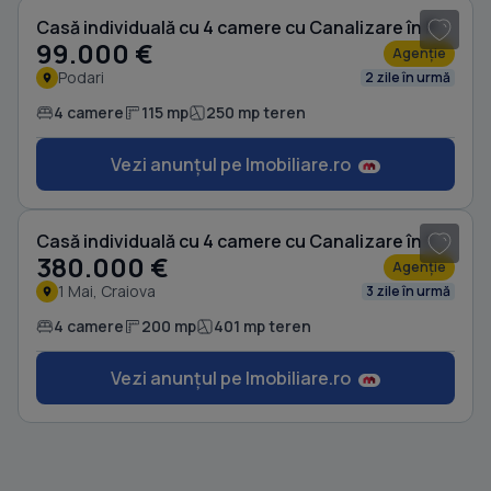
Casă individuală cu 4 camere cu Canalizare în Podari
99.000 €
Agenție
Podari
2 zile în urmă
4 camere
115 mp
250 mp teren
Vezi anunțul pe Imobiliare.ro
1
/ 9
Casă individuală cu 4 camere cu Canalizare în 1 Mai
380.000 €
Agenție
1 Mai, Craiova
3 zile în urmă
4 camere
200 mp
401 mp teren
Vezi anunțul pe Imobiliare.ro