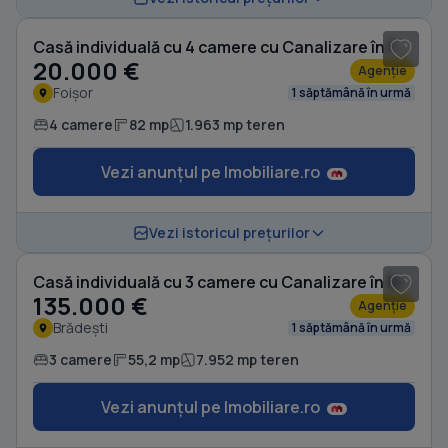
Casă individuală cu 4 camere cu Canalizare în Foișor
20.000 €
Agenție
Foișor
1 săptămână în urmă
4 camere
82 mp
1.963 mp teren
Vezi anunțul pe Imobiliare.ro
1
/ 20
Vezi istoricul prețurilor
Casă individuală cu 3 camere cu Canalizare în Brădești
135.000 €
Agenție
Brădești
1 săptămână în urmă
3 camere
55,2 mp
7.952 mp teren
Vezi anunțul pe Imobiliare.ro