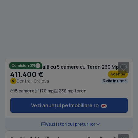
1
/ 10
Comision 0%
Casă individuală cu 5 camere cu Teren 230 Mp în Central
411.400 €
Agenție
Central, Craiova
3 zile în urmă
5 camere
170 mp
230 mp teren
Vezi anunțul pe Imobiliare.ro
1
/ 8
Vezi istoricul prețurilor