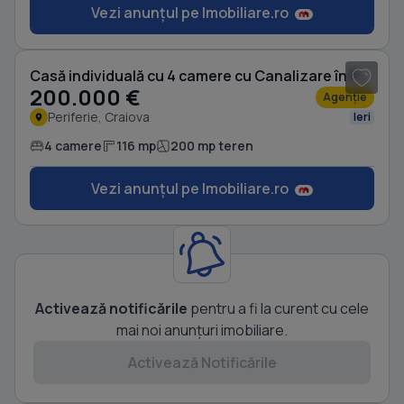
Vezi anunțul pe Imobiliare.ro
1
/ 4
Casă individuală cu 4 camere cu Canalizare în Periferie
200.000 €
Agenție
Periferie, Craiova
Ieri
4 camere
116 mp
200 mp teren
Vezi anunțul pe Imobiliare.ro
Activează notificările
pentru a fi la curent cu cele
mai noi anunțuri imobiliare.
Activează Notificările
1
/ 10