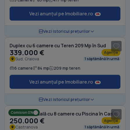
Vezi anunțul pe Imobiliare.ro
1
/ 16
Vezi istoricul prețurilor
Duplex cu 6 camere cu Teren 209 Mp în Sud
339.000 €
Agenție
Sud, Craiova
1 săptămână în urmă
6 camere
84 mp
209 mp teren
Vezi anunțul pe Imobiliare.ro
1
/ 20
Vezi istoricul prețurilor
Comision 0%
Casă individuală cu 8 camere cu Piscina în Castranova
250.000 €
Agenție
Castranova
1 săptămână în urmă