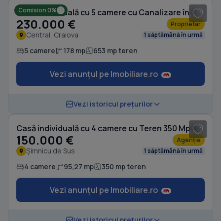
Comision 0%
Casă individuală cu 5 camere cu Canalizare în Central
230.000 €
Proprietar
Central, Craiova
1 săptămână în urmă
5 camere
178 mp
653 mp teren
Vezi anunțul pe Imobiliare.ro
1
/ 12
Vezi istoricul prețurilor
Casă individuală cu 4 camere cu Teren 350 Mp în Șimnicu de Sus
150.000 €
Agenție
Șimnicu de Sus
1 săptămână în urmă
4 camere
95,27 mp
350 mp teren
Vezi anunțul pe Imobiliare.ro
1
/ 20
Vezi istoricul prețurilor