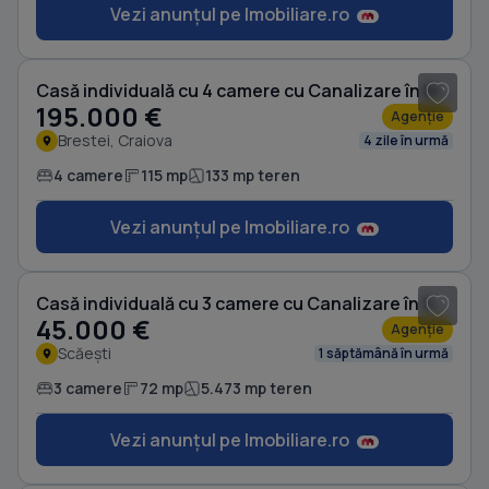
Vezi anunțul pe Imobiliare.ro
1
/ 3
Casă individuală cu 4 camere cu Canalizare în Brestei
195.000 €
Agenție
Brestei, Craiova
4 zile în urmă
4 camere
115 mp
133 mp teren
Vezi anunțul pe Imobiliare.ro
1
/ 5
Casă individuală cu 3 camere cu Canalizare în Scăești
45.000 €
Agenție
Scăești
1 săptămână în urmă
3 camere
72 mp
5.473 mp teren
Vezi anunțul pe Imobiliare.ro
1
/ 9