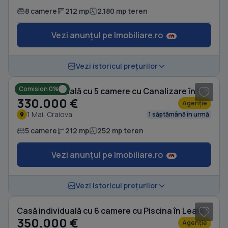
8 camere
212 mp
2.180 mp teren
Vezi anunțul pe Imobiliare.ro
1
/ 20
Vezi istoricul prețurilor
Comision 0%
Casă individuală cu 5 camere cu Canalizare în 1 Mai
330.000 €
Agenție
1 Mai, Craiova
1 săptămână în urmă
5 camere
212 mp
252 mp teren
Vezi anunțul pe Imobiliare.ro
1
/ 20
Vezi istoricul prețurilor
Casă individuală cu 6 camere cu Piscina în Leamna de Sus
350.000 €
Agenție