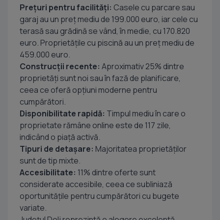
Prețuri pentru facilități:
Casele cu parcare sau
garaj au un preț mediu de 199.000 euro, iar cele cu
terasă sau grădină se vând, în medie, cu 170.820
euro. Proprietățile cu piscină au un preț mediu de
459.000 euro.
Construcții recente:
Aproximativ 25% dintre
proprietăți sunt noi sau în fază de planificare,
ceea ce oferă opțiuni moderne pentru
cumpărători.
Disponibilitate rapidă:
Timpul mediu în care o
proprietate rămâne online este de 117 zile,
indicând o piață activă.
Tipuri de detașare:
Majoritatea proprietăților
sunt de tip mixte.
Accesibilitate:
11% dintre oferte sunt
considerate accesibile, ceea ce subliniază
oportunitățile pentru cumpărători cu bugete
variate.
Județul Dolj reprezintă o alegere excelentă