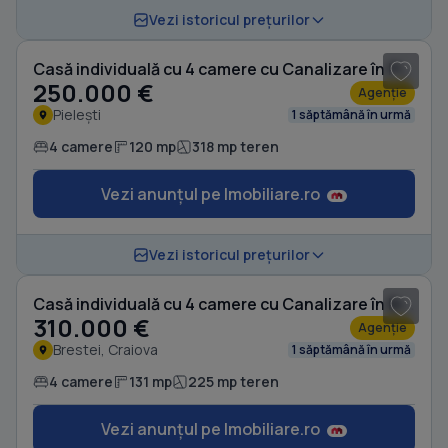
1
/ 7
Vezi istoricul prețurilor
Casă individuală cu 4 camere cu Canalizare în Pielești
250.000 €
Agenție
Pielești
1 săptămână în urmă
4 camere
120 mp
318 mp teren
Vezi anunțul pe Imobiliare.ro
1
/ 12
Vezi istoricul prețurilor
Casă individuală cu 4 camere cu Canalizare în Brestei
310.000 €
Agenție
Brestei, Craiova
1 săptămână în urmă
4 camere
131 mp
225 mp teren
Vezi anunțul pe Imobiliare.ro