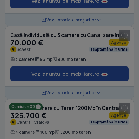
Vezi anunțul pe Imobiliare.ro
1
/ 5
Vezi istoricul prețurilor
Casă individuală cu 3 camere cu Canalizare în Scăești
70.000 €
Agenție
Scăești
1 săptămână în urmă
3 camere
96 mp
900 mp teren
Vezi anunțul pe Imobiliare.ro
1
/ 17
Vezi istoricul prețurilor
Comision 0%
Casă cu 4 camere cu Teren 1200 Mp în Central
326.700 €
Agenție
Central, Craiova
1 săptămână în urmă
4 camere
160 mp
1.200 mp teren