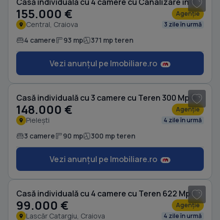
Casă individuală cu 4 camere cu Canalizare în Central
155.000 €
Agenție
Central, Craiova
3 zile în urmă
4 camere
93 mp
371 mp teren
Vezi anunțul pe Imobiliare.ro
1
/ 8
Casă individuală cu 3 camere cu Teren 300 Mp în Pielești
148.000 €
Agenție
Pielești
4 zile în urmă
3 camere
90 mp
300 mp teren
Vezi anunțul pe Imobiliare.ro
1
/ 3
Casă individuală cu 4 camere cu Teren 622 Mp în Lascăr Catargiu
99.000 €
Agenție
Lascăr Catargiu, Craiova
4 zile în urmă