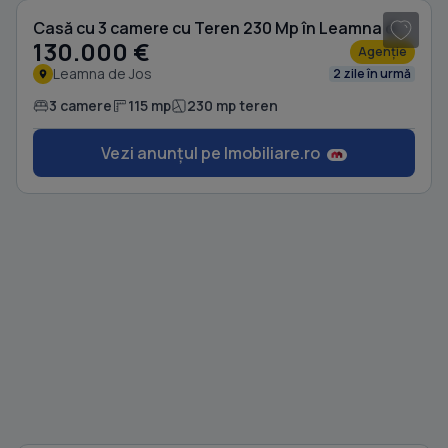
Casă cu 3 camere cu Teren 230 Mp în Leamna de Jos
130.000 €
Agenție
Leamna de Jos
2 zile în urmă
3 camere
115 mp
230 mp teren
Vezi anunțul pe Imobiliare.ro
1
/ 12