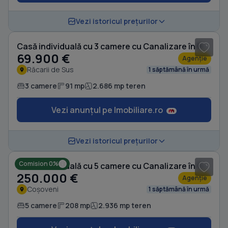
1
/ 6
Vezi istoricul prețurilor
Casă individuală cu 3 camere cu Canalizare în Răcarii de Sus
69.900 €
Agenție
Răcarii de Sus
1 săptămână în urmă
3 camere
91 mp
2.686 mp teren
Vezi anunțul pe Imobiliare.ro
1
/ 19
Vezi istoricul prețurilor
Comision 0%
Casă individuală cu 5 camere cu Canalizare în Coșoveni
250.000 €
Agenție
Coșoveni
1 săptămână în urmă
5 camere
208 mp
2.936 mp teren