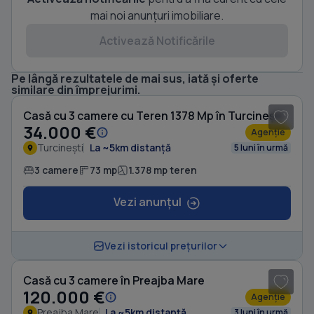
mai noi anunțuri imobiliare.
Activează Notificările
Pe lângă rezultatele de mai sus, iată și oferte
1
/ 7
similare din împrejurimi.
Casă cu 3 camere cu Teren 1378 Mp în Turcinești
34.000 €
Agenție
Turcinești
La ~5km distanță
5 luni în urmă
3 camere
73 mp
1.378 mp teren
Vezi anunțul
1
/ 8
Vezi istoricul prețurilor
Casă cu 3 camere în Preajba Mare
120.000 €
Agenție
Preajba Mare
La ~5km distanță
3 luni în urmă