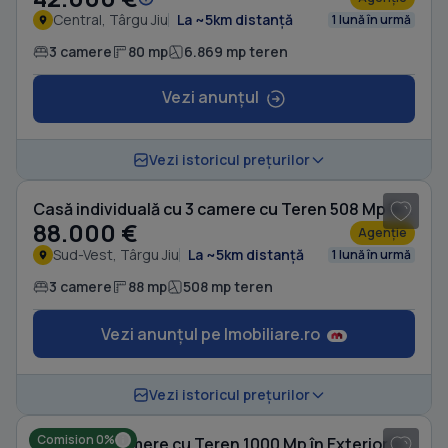
Central, Târgu Jiu
La ~5km distanță
1 lună în urmă
3 camere
80 mp
6.869 mp teren
Vezi anunțul
1
/ 14
Vezi istoricul prețurilor
Casă individuală cu 3 camere cu Teren 508 Mp în Sud-Vest
88.000 €
Agenție
Sud-Vest, Târgu Jiu
La ~5km distanță
1 lună în urmă
3 camere
88 mp
508 mp teren
Vezi anunțul pe Imobiliare.ro
1
/ 11
Vezi istoricul prețurilor
Comision 0%
Casă cu 3 camere cu Teren 1000 Mp în Exterior Vest