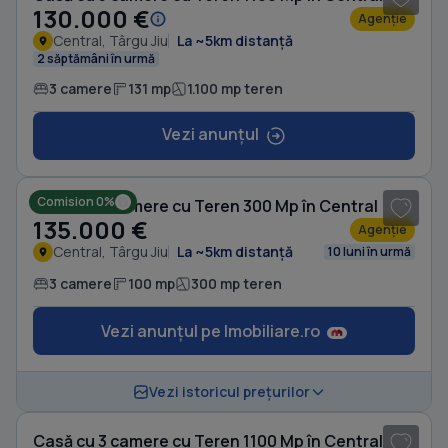
130.000 €
Agenție
Central, Târgu Jiu
La ~5km distanță
2 săptămâni în urmă
3 camere
131 mp
1.100 mp teren
Vezi anunțul
1
/ 6
Comision 0%
Casă cu 3 camere cu Teren 300 Mp în Central
135.000 €
Agenție
Central, Târgu Jiu
La ~5km distanță
10 luni în urmă
3 camere
100 mp
300 mp teren
Vezi anunțul pe Imobiliare.ro
Vezi istoricul prețurilor
Casă cu 3 camere cu Teren 1100 Mp în Central