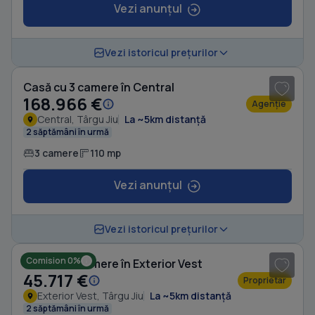
Vezi anunțul
1
/ 7
Vezi istoricul prețurilor
Casă cu 3 camere în Central
168.966 €
Agenție
Central, Târgu Jiu
La ~5km distanță
2 săptămâni în urmă
3 camere
110 mp
Vezi anunțul
1
/ 7
Vezi istoricul prețurilor
Comision 0%
Casă cu 3 camere în Exterior Vest
45.717 €
Proprietar
Exterior Vest, Târgu Jiu
La ~5km distanță
2 săptămâni în urmă