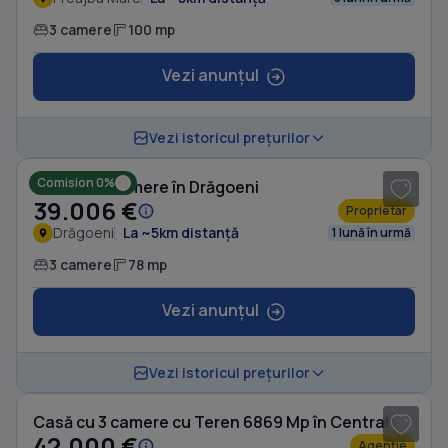
3 camere
100 mp
Vezi anunțul
1
/ 6
Vezi istoricul prețurilor
Comision 0%
Casă cu 3 camere în Drăgoeni
39.006 €
Proprietar
Drăgoeni
La ~5km distanță
1 lună în urmă
3 camere
78 mp
Vezi anunțul
1
/ 5
Vezi istoricul prețurilor
Casă cu 3 camere cu Teren 6869 Mp în Central
42.000 €
Agenție