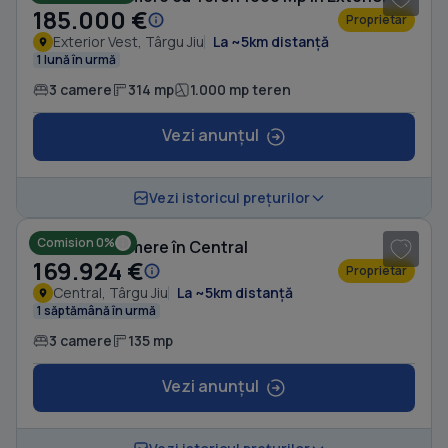
185.000 €
Proprietar
Exterior Vest, Târgu Jiu
La ~5km distanță
1 lună în urmă
3 camere
314 mp
1.000 mp teren
Vezi anunțul
1
/ 8
Vezi istoricul prețurilor
Comision 0%
Casă cu 3 camere în Central
169.924 €
Proprietar
Central, Târgu Jiu
La ~5km distanță
1 săptămână în urmă
3 camere
135 mp
Vezi anunțul
1
/ 11