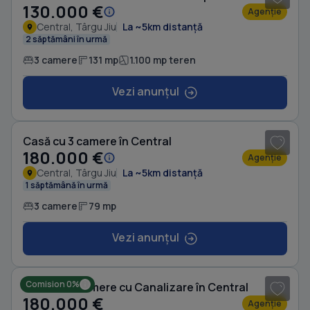
130.000 €
Agenție
Central, Târgu Jiu
La ~5km distanță
2 săptămâni în urmă
3 camere
131 mp
1.100 mp teren
Vezi anunțul
1
/ 10
Casă cu 3 camere în Central
180.000 €
Agenție
Central, Târgu Jiu
La ~5km distanță
1 săptămână în urmă
3 camere
79 mp
Vezi anunțul
1
/ 10
Comision 0%
Casă cu 3 camere cu Canalizare în Central
180.000 €
Agenție