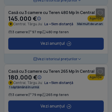
Vezi istoricul prețurilor
Casă cu 3 camere cu Teren 480 Mp în Central
145.000 €
Agenție
Central, Târgu Jiu
La ~5km distanță
Mai mult de un an
3 camere
97 mp
480 mp teren
Vezi anunțul
1
/ 10
Vezi istoricul prețurilor
Casă cu 3 camere cu Teren 265 Mp în Central
180.000 €
Agenție
Central, Târgu Jiu
La ~5km distanță
1 săptămână în urmă
3 camere
79 mp
265 mp teren
Vezi anunțul
1
/ 8