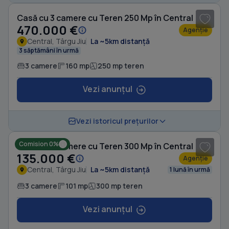
Casă cu 3 camere cu Teren 250 Mp în Central
470.000 €
Agenție
Central, Târgu Jiu
La ~5km distanță
3 săptămâni în urmă
3 camere
160 mp
250 mp teren
Vezi anunțul
1
/ 8
Vezi istoricul prețurilor
Comision 0%
Casă cu 3 camere cu Teren 300 Mp în Central
135.000 €
Agenție
Central, Târgu Jiu
La ~5km distanță
1 lună în urmă
3 camere
101 mp
300 mp teren
Vezi anunțul