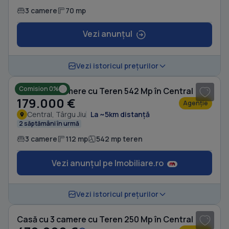
3 camere
70 mp
Vezi anunțul
1
/ 9
Vezi istoricul prețurilor
Comision 0%
Casă cu 3 camere cu Teren 542 Mp în Central
179.000 €
Agenție
Central, Târgu Jiu
La ~5km distanță
2 săptămâni în urmă
3 camere
112 mp
542 mp teren
Vezi anunțul pe Imobiliare.ro
Vezi istoricul prețurilor
Casă cu 3 camere cu Teren 250 Mp în Central