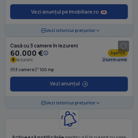
Vezi anunțul pe Imobiliare.ro
1
/ 7
Vezi istoricul prețurilor
Casă cu 3 camere în Iezureni
60.000 €
Agenție
Iezureni
2 luni în urmă
3 camere
100 mp
Vezi anunțul
Vezi istoricul prețurilor
Activează notificările
pentru a fi la curent cu cele