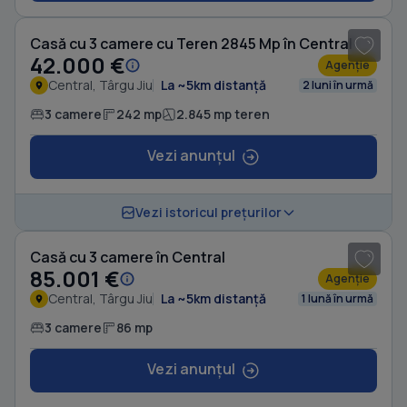
Casă cu 3 camere cu Teren 2845 Mp în Central
42.000 €
Agenție
Central, Târgu Jiu
La ~5km distanță
2 luni în urmă
3 camere
242 mp
2.845 mp teren
Vezi anunțul
1
/ 8
Vezi istoricul prețurilor
Casă cu 3 camere în Central
85.001 €
Agenție
Central, Târgu Jiu
La ~5km distanță
1 lună în urmă
3 camere
86 mp
Vezi anunțul