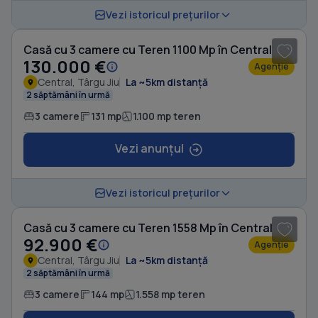
Vezi istoricul prețurilor
Casă cu 3 camere cu Teren 1100 Mp în Central
130.000 €
Agenție
Central, Târgu Jiu
La ~5km distanță
2 săptămâni în urmă
3 camere
131 mp
1.100 mp teren
Vezi anunțul
1
/ 20
Vezi istoricul prețurilor
Casă cu 3 camere cu Teren 1558 Mp în Central
92.900 €
Agenție
Central, Târgu Jiu
La ~5km distanță
2 săptămâni în urmă
3 camere
144 mp
1.558 mp teren