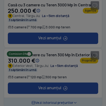
Casă cu 3 camere cu Teren 3000 Mp în Central
250.000 €
Agenție
Central, Târgu Jiu
La ~5km distanță
3 săptămâni în urmă
3 camere
700 mp
3.000 mp teren
Vezi anunțul
1
/ 3
Comision 0%
Casă cu 3 camere cu Teren 300 Mp în Exterior Vest
310.000 €
Proprietar
Exterior Vest, Târgu Jiu
La ~5km distanță
3 săptămâni în urmă
3 camere
120 mp
300 mp teren
Vezi anunțul
1
/ 14
Vezi istoricul prețurilor