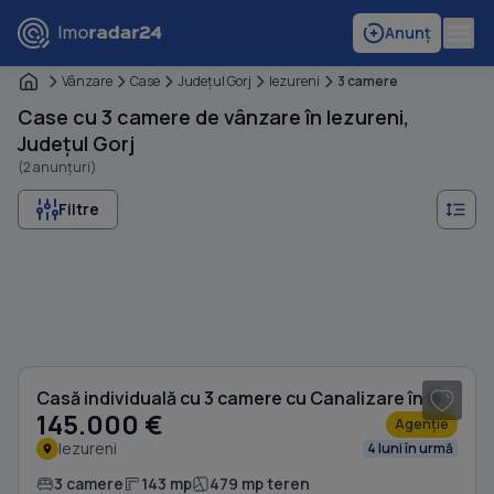
Anunț
Vânzare
Case
Judeţul Gorj
Iezureni
3 camere
Case cu 3 camere de vânzare în Iezureni,
Județul Gorj
(2 anunțuri)
Filtre
1
/ 17
Casă individuală cu 3 camere cu Canalizare în Iezureni
145.000 €
Agenție
Iezureni
4 luni în urmă
3 camere
143 mp
479 mp teren