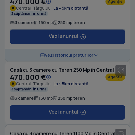
470.000 €
Agenție
Central, Târgu Jiu
La ~5km distanță
3 săptămâni în urmă
3 camere
160 mp
250 mp teren
Vezi anunțul
Vezi istoricul prețurilor
Casă cu 3 camere cu Teren 250 Mp în Central
470.000 €
Agenție
Central, Târgu Jiu
La ~5km distanță
3 săptămâni în urmă
3 camere
160 mp
250 mp teren
Vezi anunțul
1
/ 10
Casă cu 3 camere cu Teren 1100 Mp în Central