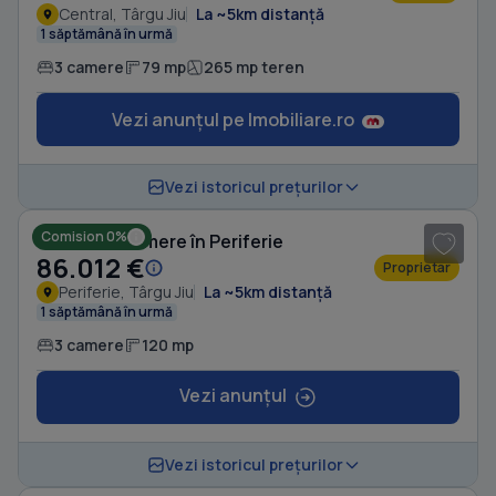
Central, Târgu Jiu
La ~5km distanță
1 săptămână în urmă
3 camere
79 mp
265 mp teren
Vezi anunțul pe Imobiliare.ro
1
/ 4
Vezi istoricul prețurilor
Comision 0%
Casă cu 3 camere în Periferie
86.012 €
Proprietar
Periferie, Târgu Jiu
La ~5km distanță
1 săptămână în urmă
3 camere
120 mp
Vezi anunțul
1
/ 12
Vezi istoricul prețurilor