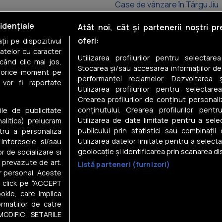
Case de vânzare în Târgu Jiu
Case de vânzare în Runcu
idențiale
Atât noi, cât și partenerii noștri p
oferi:
ii pe dispozitivul
Case de vânzare în Arcani
datelor cu caracter
Utilizarea profilurilor pentru selectare
când clic mai jos,
Case de vânzare în Polovragi
Stocarea și/sau accesarea informațiilor de
în orice moment pe
performanței reclamelor. Dezvoltarea și
 vor fi raportate
Case de vânzare în Turceni
Utilizarea profilurilor pentru selectarea
Crearea profilurilor de conținut personal
Case de vânzare în Buduhala
conținutului. Crearea profilurilor pentr
ile de publicitate
Utilizarea de date limitate pentru a selec
nalitice) prelucram
publicului prin statistici sau combinații
tru a personaliza
Utilizarea datelor limitate pentru a select
 interesele si/sau
geolocație și identificarea prin scanarea dis
or de socializare si
e prevazute de art.
Listă parteneri (furnizori)
Despre noi
r personal. Aceste
in click pe “ACCEPT
Gestionați preferințele
okie, care implica
Contact DSA
rmatiilor de catre
Raportează conținut ilegal
MODIFIC SETARILE
i și
Statistici