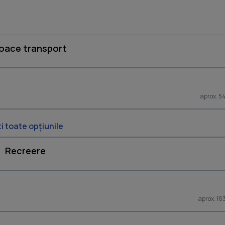
loace transport
aprox. 5
i toate opțiunile
Recreere
aprox. 18