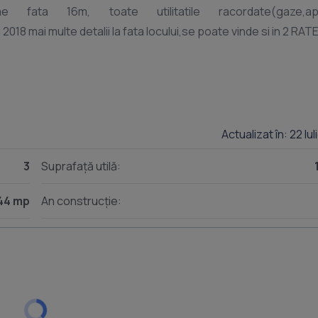
fata 16m, toate utilitatile racordate(gaze,a
Actualizat în: 22 Iu
3
Suprafață utilă:
44 mp
An construcție: