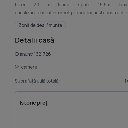
teren 30 m latime spate 15,5m, latime 
Zonă de deal / munte
Detalii casă
ID anunț: 1621726
Nr. camere:
Suprafață utilă totală:
1
Istoric preț