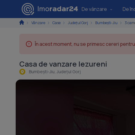
De vânzare
De înc
Vânzare
Case
Județul Gorj
Bumbești-Jiu
3 cam
În acest moment, nu se primesc cereri pentru 
Casa de vanzare Iezureni
Bumbeşti-Jiu, Judeţul Gorj