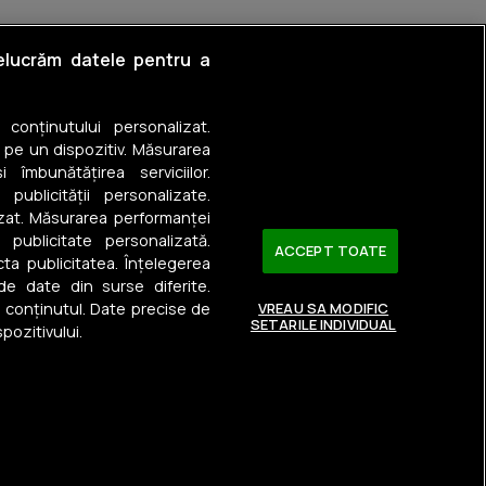
relucrăm datele pentru a
a conținutului personalizat.
 pe un dispozitiv. Măsurarea
 îmbunătățirea serviciilor.
 publicității personalizate.
izat. Măsurarea performanței
u publicitate personalizată.
ACCEPT TOATE
ta publicitatea. Înțelegerea
 de date din surse diferite.
a conținutul. Date precise de
VREAU SA MODIFIC
SETARILE INDIVIDUAL
pozitivului.
Urmărește-ne