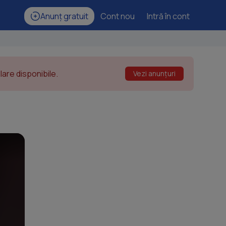
Anunț gratuit
Cont nou
Intră în cont
are disponibile.
Vezi anunțuri