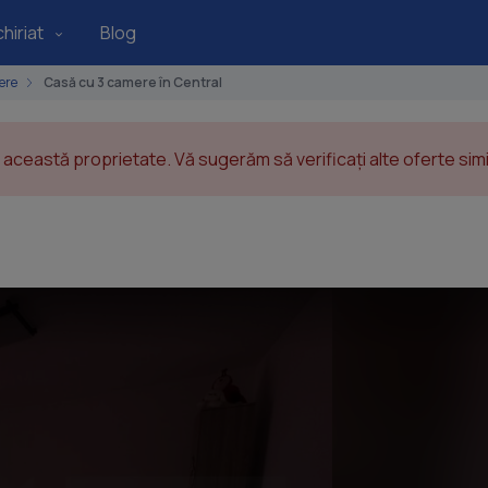
hiriat
Blog
ere
Casă cu 3 camere în Central
această proprietate. Vă sugerăm să verificați alte oferte simil