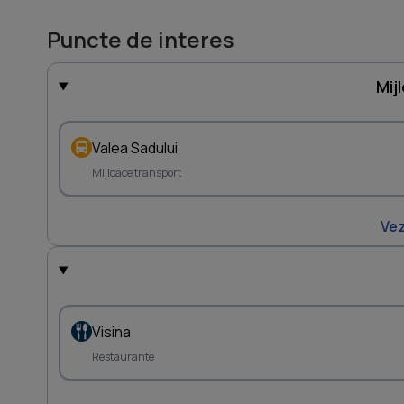
Puncte de interes
Mij
Valea Sadului
Mijloace transport
Vez
Visina
Restaurante