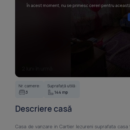
În acest moment, nu se primesc cereri pentru această p
2 luni în urmă
Nr. camere:
Suprafață utilă:
3
144 mp
Descriere casă
Casa de vanzare in Cartier Iezureni suprafata cas