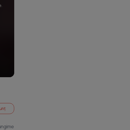
e.
unț
lungime