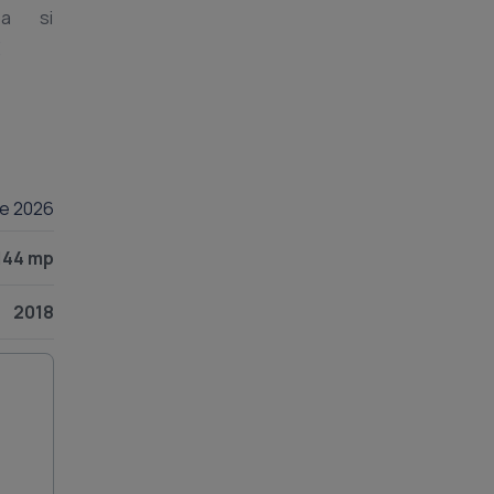
pa si
lie 2026
144 mp
2018