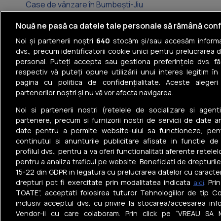
Case de vânzare în Bumbești-Jiu
Case de vânzare în Scoarța
Nouă ne pasă ca datele tale personale să rămână conf
Noi și partenerii noștri
640
stocăm și/sau accesăm informaț
Case de vânzare în Bălești
dvs., precum identificatorii cookie unici pentru prelucrarea 
personal. Puteți accepta sau gestiona preferințele dvs. fă
Case de vânzare în Budieni
respectiv vă puteți opune utilizării unui interes legitim 
pagina cu politica de confidențialitate. Aceste alegeri
Case de vânzare în Tismana
partenerilor noștri și nu vă vor afecta navigarea.
Case de vânzare în Bălănești
Noi si partenerii nostri (retelele de socializare si agenti
partenere, precum si furnizorii nostri de servicii de date a
date pentru a permite website-ului sa functioneze, pen
continutul si anunturile publicitare afisate in functie de
profilul dvs., pentru a va oferi functionalitati aferente retelel
pentru a analiza traficul pe website. Beneficiati de drepturil
Tel: +40 374 40 44 99
15-22 din GDPR in legatura cu prelucrarea datelor cu caracte
Iride Business Park, Bld. Dimitrie
drepturi pot fi exercitate prin modalitatea indicata
. Pr
aici
Pompeiu 9-9A, Clădirea B2B, 020335,
TOATE”, acceptati folosirea tuturor Tehnologiilor de tip Co
sector 2, București, România
inclusiv acceptul dvs. cu privire la stocarea/accesarea info
Vendor-ii cu care colaboram. Prin click pe “VREAU SA 
© Realmedia Network
Politica de
Termen