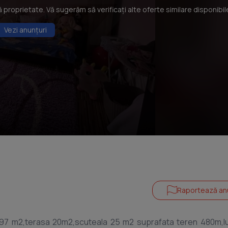
roprietate. Vă sugerăm să verificați alte oferte similare disponibil
Vezi anunțuri
Raportează an
a 97 m2,terasa 20m2,scuteala 25 m2 suprafata teren 480m,