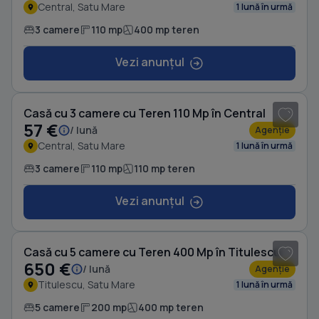
Central, Satu Mare
1 lună în urmă
3 camere
110 mp
400 mp teren
Vezi anunțul
Casă cu 3 camere cu Teren 110 Mp în Central
57 €
/ lună
Agenție
Central, Satu Mare
1 lună în urmă
3 camere
110 mp
110 mp teren
Vezi anunțul
1
/ 20
Casă cu 5 camere cu Teren 400 Mp în Titulescu
650 €
/ lună
Agenție
Titulescu, Satu Mare
1 lună în urmă
5 camere
200 mp
400 mp teren