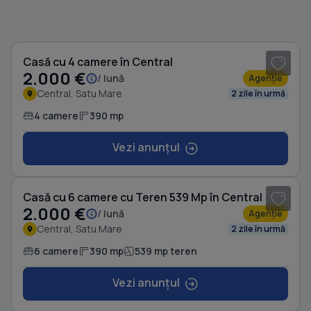
1
/ 8
Casă cu 4 camere în Central
2.000 €
/ lună
Agenție
Central, Satu Mare
2 zile în urmă
4 camere
390 mp
Vezi anunțul
1
/ 19
Casă cu 6 camere cu Teren 539 Mp în Central
2.000 €
/ lună
Agenție
Central, Satu Mare
2 zile în urmă
6 camere
390 mp
539 mp teren
Vezi anunțul