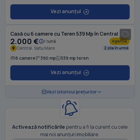
Vezi anunțul
1
/ 18
Casă cu 6 camere cu Teren 539 Mp în Central
2.000 €
/ lună
Agenție
Central, Satu Mare
2 zile în urmă
6 camere
390 mp
539 mp teren
Vezi anunțul
Vezi istoricul prețurilor
Activează notificările
pentru a fi la curent cu cele
mai noi anunțuri imobiliare.