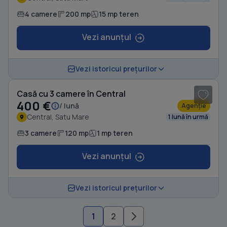
4 camere
200 mp
15 mp teren
Vezi anunțul
1
/ 10
Vezi istoricul prețurilor
Casă cu 3 camere în Central
400 €
/ lună
Agenție
Central, Satu Mare
1 lună în urmă
3 camere
120 mp
1 mp teren
Vezi anunțul
Vezi istoricul prețurilor
1
2