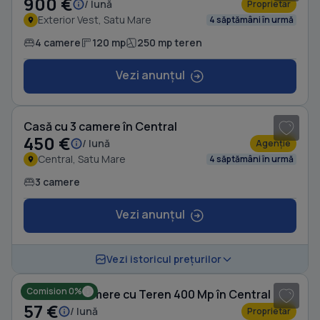
900 €
/ lună
Proprietar
Exterior Vest, Satu Mare
4 săptămâni în urmă
4 camere
120 mp
250 mp teren
Vezi anunțul
1
/ 3
Casă cu 3 camere în Central
450 €
/ lună
Agenție
Central, Satu Mare
4 săptămâni în urmă
3 camere
Vezi anunțul
Vezi istoricul prețurilor
Comision 0%
Casă cu 3 camere cu Teren 400 Mp în Central
57 €
/ lună
Proprietar