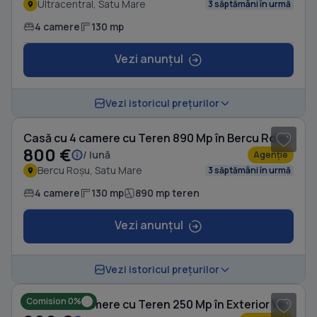
Ultracentral, Satu Mare
3 săptămâni în urmă
4 camere
130 mp
Vezi anunțul
1
/ 16
Vezi istoricul prețurilor
Casă cu 4 camere cu Teren 890 Mp în Bercu Roșu
800 €
/ lună
Agenție
Bercu Roșu, Satu Mare
3 săptămâni în urmă
4 camere
130 mp
890 mp teren
Vezi anunțul
1
/ 16
Vezi istoricul prețurilor
Comision 0%
Casă cu 4 camere cu Teren 250 Mp în Exterior Vest