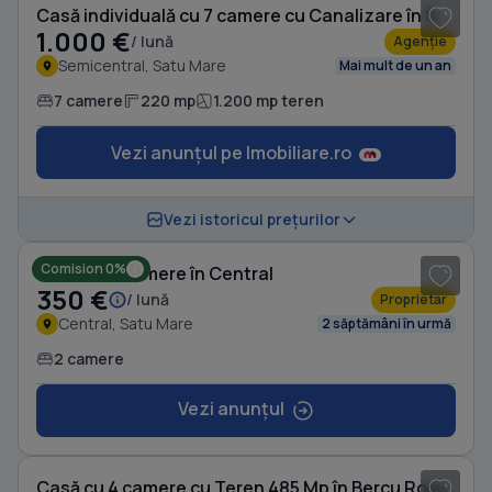
Casă individuală cu 7 camere cu Canalizare în Semicentral
1.000 €
/ lună
Agenție
Semicentral, Satu Mare
Mai mult de un an
7 camere
220 mp
1.200 mp teren
Vezi anunțul pe Imobiliare.ro
1
/ 7
Vezi istoricul prețurilor
Comision 0%
Casă cu 2 camere în Central
350 €
/ lună
Proprietar
Central, Satu Mare
2 săptămâni în urmă
2 camere
Vezi anunțul
1
/ 12
Casă cu 4 camere cu Teren 485 Mp în Bercu Roșu