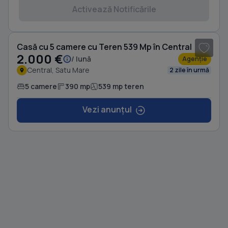
Activează Notificările
1
/ 18
Casă cu 5 camere cu Teren 539 Mp în Central
2.000 €
/ lună
Agenție
Central, Satu Mare
2 zile în urmă
5 camere
390 mp
539 mp teren
Vezi anunțul