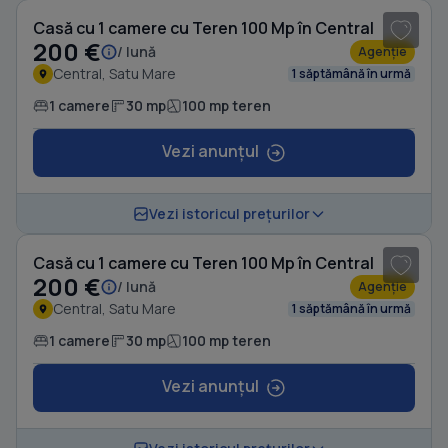
Casă cu 1 camere cu Teren 100 Mp în Central
200 €
/ lună
Agenție
Central, Satu Mare
1 săptămână în urmă
1 camere
30 mp
100 mp teren
Vezi anunțul
1
/ 8
Vezi istoricul prețurilor
Casă cu 1 camere cu Teren 100 Mp în Central
200 €
/ lună
Agenție
Central, Satu Mare
1 săptămână în urmă
1 camere
30 mp
100 mp teren
Vezi anunțul
1
/ 8