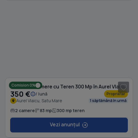
1
/ 3
Comision 0%
Casă cu 2 camere cu Teren 300 Mp în Aurel Vlaicu
350 €
/ lună
Proprietar
Aurel Vlaicu, Satu Mare
1 săptămână în urmă
2 camere
83 mp
300 mp teren
Vezi anunțul
1
/ 8