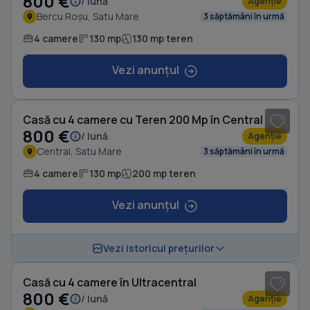
800 €
/ lună
Agenție
Bercu Roșu, Satu Mare
3 săptămâni în urmă
4 camere
130 mp
130 mp teren
Vezi anunțul
1
/ 13
Casă cu 4 camere cu Teren 200 Mp în Central
800 €
/ lună
Agenție
Central, Satu Mare
3 săptămâni în urmă
4 camere
130 mp
200 mp teren
Vezi anunțul
1
/ 13
Vezi istoricul prețurilor
Casă cu 4 camere în Ultracentral
800 €
/ lună
Agenție