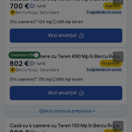
700 €
/ lună
Agenție
Bercu Roșu, Satu Mare
3 săptămâni în urmă
4 camere
120 mp
485 mp teren
Vezi anunțul
1
/ 8
Comision 0%
Casă cu 4 camere cu Teren 890 Mp în Bercu Roșu
802 €
/ lună
Proprietar
Bercu Roșu, Satu Mare
3 săptămâni în urmă
4 camere
130 mp
890 mp teren
Vezi anunțul
1
/ 7
Vezi istoricul prețurilor
Casă cu 4 camere cu Teren 130 Mp în Bercu Roșu