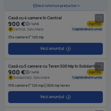
1
/ 8
Vezi istoricul prețurilor
Casă cu 4 camere în Central
900 €
/ lună
Agenție
Central, Satu Mare
1 săptămână în urmă
4 camere
120 mp
Vezi anunțul
1
/ 16
Casă cu 5 camere cu Teren 500 Mp în Solidarității
900 €
/ lună
Agenție
Solidarității, Satu Mare
1 săptămână în urmă
5 camere
120 mp
500 mp teren
Vezi anunțul
1
/ 17