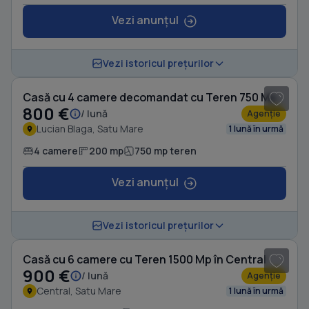
Vezi anunțul
1
/ 20
Vezi istoricul prețurilor
Casă cu 4 camere decomandat cu Teren 750 Mp în Lucian Blaga
800 €
/ lună
Agenție
Lucian Blaga, Satu Mare
1 lună în urmă
4 camere
200 mp
750 mp teren
Vezi anunțul
1
/ 20
Vezi istoricul prețurilor
Casă cu 6 camere cu Teren 1500 Mp în Central
900 €
/ lună
Agenție
Central, Satu Mare
1 lună în urmă