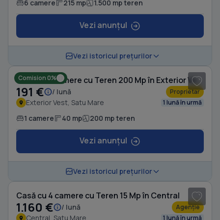
6 camere
215 mp
1.500 mp teren
Vezi anunțul
1
/ 5
Vezi istoricul prețurilor
Comision 0%
Casă cu 1 camere cu Teren 200 Mp în Exterior Vest
191 €
/ lună
Proprietar
Exterior Vest, Satu Mare
1 lună în urmă
1 camere
40 mp
200 mp teren
Vezi anunțul
1
/ 20
Vezi istoricul prețurilor
Casă cu 4 camere cu Teren 15 Mp în Central
1.160 €
/ lună
Agenție
Central, Satu Mare
1 lună în urmă