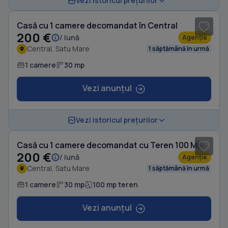
Vezi istoricul prețurilor
Casă cu 1 camere decomandat în Central
200 €
/ lună
Agenție
Central, Satu Mare
1 săptămână în urmă
1 camere
30 mp
Vezi anunțul
1
/ 8
Vezi istoricul prețurilor
Casă cu 1 camere decomandat cu Teren 100 Mp în Central
200 €
/ lună
Agenție
Central, Satu Mare
1 săptămână în urmă
1 camere
30 mp
100 mp teren
Vezi anunțul