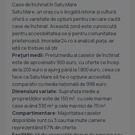
Case de închiriat în Satu Mare
Satu Mare, un oraș cu o bogată istorie și cultură,
oferă o varietate de opțiuni pentru cei care caută
case de închiriat. Această zonă este cunoscută
pentru accesibilitatea sa și pentru comunitatea
prietenoasă. Imoradar24.ro a analizat piața, iar
iată ce trebuie să știi:
Prețuri medii:
Prețul mediu al caselor de închiriat
este de aproximativ 900 euro, cu oferte ce încep
de la 200 euro și ajung până la 1.800 euro, ceea ce
face ca Satu Mare să fie o opțiune accesibilă
comparativ cu media națională de 998 euro.
Dimensiuni variate:
Suprafața medie a
proprietăților este de 150 m², cu cele mai mari
case având 330 m² și cele mai mici de 70 m².
Compartimentare:
Majoritatea caselor
disponibile sunt cu 3 sau mai multe camere,
reprezentând 67% din oferte.
Facilități:
Multe proprietăți dispun de parcare sau