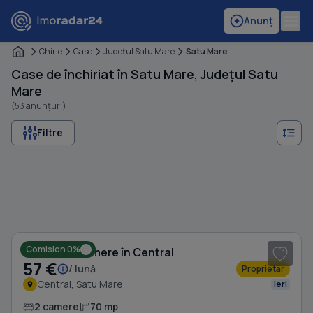
Anunț
Chirie
Case
Judeţul Satu Mare
Satu Mare
Case de închiriat în Satu Mare, Județul Satu
Mare
(53 anunțuri)
Filtre
1
/ 7
Comision 0%
Casă cu 2 camere în Central
57 €
/ lună
Proprietar
Central, Satu Mare
Ieri
2 camere
70 mp