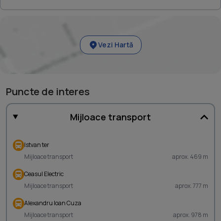
Vezi Hartă
Puncte de interes
Mijloace transport
Istvan ter
Mijloace transport
aprox. 469 m
Ceasul Electric
Mijloace transport
aprox. 777 m
Alexandru Ioan Cuza
Mijloace transport
aprox. 978 m