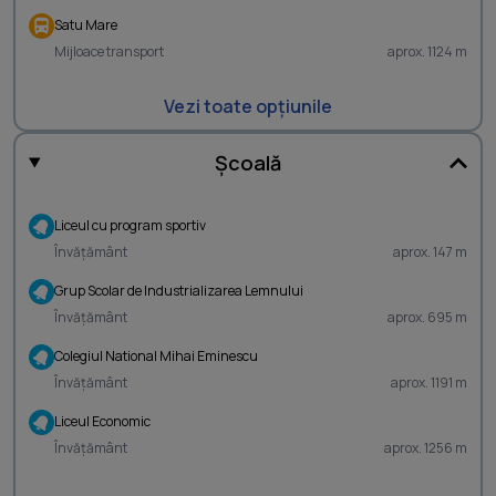
Satu Mare
Mijloace transport
aprox. 1124 m
Vezi toate opțiunile
Școală
Liceul cu program sportiv
Învățământ
aprox. 147 m
Grup Scolar de Industrializarea Lemnului
Învățământ
aprox. 695 m
Colegiul National Mihai Eminescu
Învățământ
aprox. 1191 m
Liceul Economic
Învățământ
aprox. 1256 m