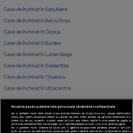
Case de închiriat în Satu Mare
Case de închiriat în Bercu Roșu
Case de închiriat în Cloșca
Case de închiriat în Burdea
Case de închiriat în Lucian Blaga
Case de închiriat în Solidarității
Case de închiriat în Titulescu
Case de închiriat în Ultracentral
Nouă ne pasă ca datele tale personale să rămână confidențiale
Noi și partenerii noștri
640
stocăm și/sau accesăm informații pe dispozitivul dvs., precum identificatorii
cookie unici pentru prelucrarea datelor cu caracter personal. Puteți accepta sau gestiona preferințele dvs.
Tel: +40 374 40 44 99
făcând clic mai jos, respectiv vă puteți opune utilizării unui interes legitim în orice moment pe pagina cu
politica de confidențialitate. Aceste alegeri vor fi raportate partenerilor noștri și nu vă vor afecta navigarea.
Iride Business Park, Bld. Dimitrie
Noi si partenerii nostri (retelele de socializare si agentiile de publicitate partenere, precum si furnizorii
nostri de servicii de date analitice) prelucram date pentru a permite website-ului sa functioneze, pentru a
Pompeiu 9-9A, Clădirea B2B, 020335,