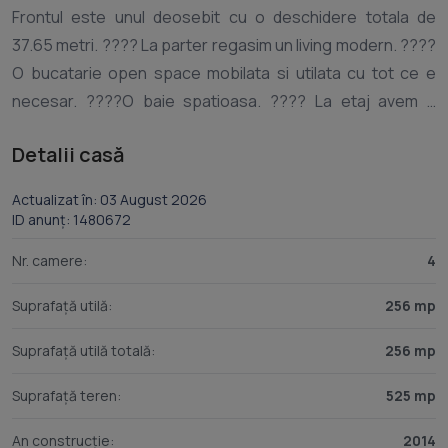
Frontul este unul deosebit cu o deschidere totala de
37.65 metri. ???? La parter regasim un living modern. ????
O bucatarie open space mobilata si utilata cu tot ce e
necesar. ????O baie spatioasa. ???? La etaj avem 2
dormitoare, ambele cu dressing propriu, si doua bai.
Detalii casă
Incalzirea se face pe calorifere prin microcentrala proprie
pe gaz sau pe cea pe lemne. Se pot folosi ambele dupa
Actualizat în: 03 August 2026
preferinta sau nevoie, asigurand un plus de eficienta si
ID anunț: 1480672
economie energetica. ????Mai avem un garaj de 36 mp,
Nr. camere:
4
care este incalzit, pe timp de iarna bateria masinii va fi
protejata functionand astfel mult mai mult. Spatiul interior
Suprafață utilă:
256 mp
al garajului este mai mult decat suficient pentru o masina,
Suprafață utilă totală:
256 mp
utilaje sau scule de depozitat. Deasupra lui regasim o
camera care poate fi folosita ca si dormitor sau ca si un
Suprafață teren:
525 mp
birou multifunctional. Plus o baie. ????La fel ca si interiorul
casei care e bine structurat si eficientizat, restul
An construcție:
2014