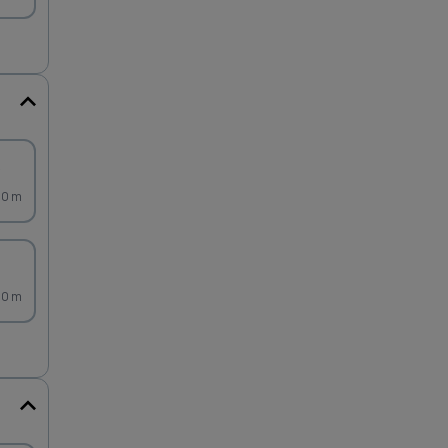
)
60 m
90 m