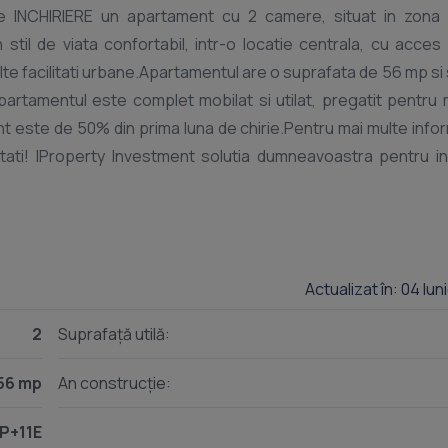
NCHIRIERE un apartament cu 2 camere, situat in zona 
til de viata confortabil, intr-o locatie centrala, cu acces f
lte facilitati urbane.Apartamentul are o suprafata de 56 mp si 
Apartamentul este complet mobilat si utilat, pregatit pentru
 este de 50% din prima luna de chirie.Pentru mai multe inform
tati! IProperty Investment solutia dumneavoastra pentru inv
Actualizat în: 04 Iu
2
Suprafață utilă:
56 mp
An construcție:
P+11E