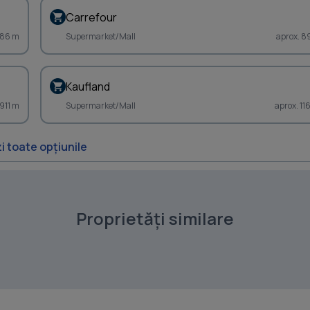
Carrefour
886 m
Supermarket/Mall
aprox. 8
Kaufland
 911 m
Supermarket/Mall
aprox. 11
i toate opțiunile
Proprietăți similare