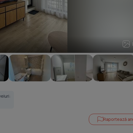
8
veluri:
1
Raportează an