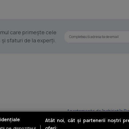
rimul care primește cele
i sfaturi de la experți.
Apartamente de închiriat în P
idențiale
Atât noi, cât și partenerii noștri p
Apartamente de închiriat în O
oferi:
ii pe dispozitivul