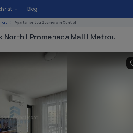
hiriat
Blog
mere
Apartament cu 2 camere în Central
k North | Promenada Mall | Metrou