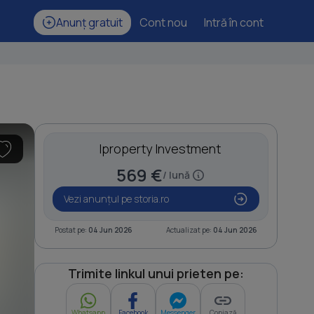
Anunț gratuit
Cont nou
Intră în cont
Iproperty Investment
569 €
/ lună
Vezi anunțul pe storia.ro
Postat pe:
04 Jun 2026
Actualizat pe:
04 Jun 2026
Trimite linkul unui prieten pe:
Whatsapp
Facebook
Messenger
Copiază