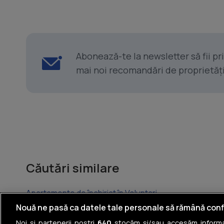
Abonează-te la newsletter să fii p
mai noi recomandări de proprietăți ș
Căutări similare
Apartamente de închiriat în Voluntari
Nouă ne pasă ca datele tale personale să rămână conf
Apartamente de închiriat în Chiajna
Noi și partenerii noștri
640
stocăm și/sau accesăm informaț