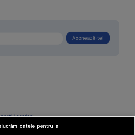
Abonează-te!
opești-Leordeni
relucrăm datele pentru a
topeni