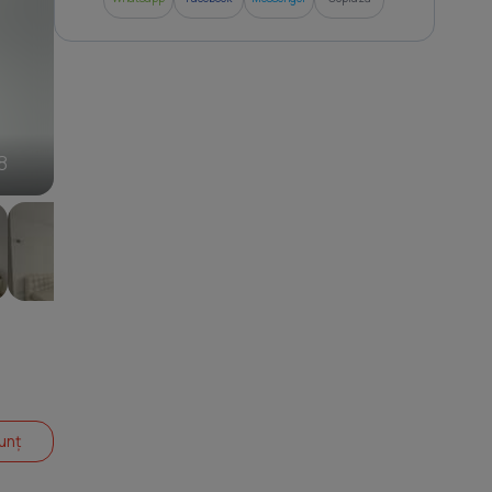
8
unț