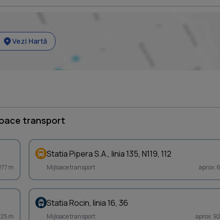
Vezi Hartă
loace transport
Statia Pipera S.A., linia 135, N119, 112
 277 m
Mijloace transport
aprox. 
Statia Rocin, linia 16, 36
925 m
Mijloace transport
aprox. 9