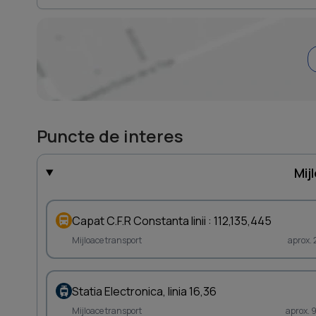
Puncte de interes
Mij
Capat C.F.R Constanta linii : 112,135,445
Mijloace transport
aprox.
Statia Electronica, linia 16,36
Mijloace transport
aprox. 