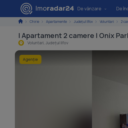
De vânzare
De înc
Chirie
Apartamente
Județul Ilfov
Voluntari
2 ca
| Apartament 2 camere | Onix Par
Voluntari, Judeţul Ilfov
Agenție