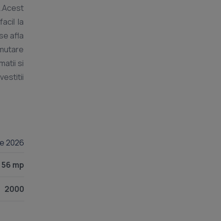
.Acest
acil la
se afla
 mutare
atii si
estitii
nie 2026
56 mp
2000