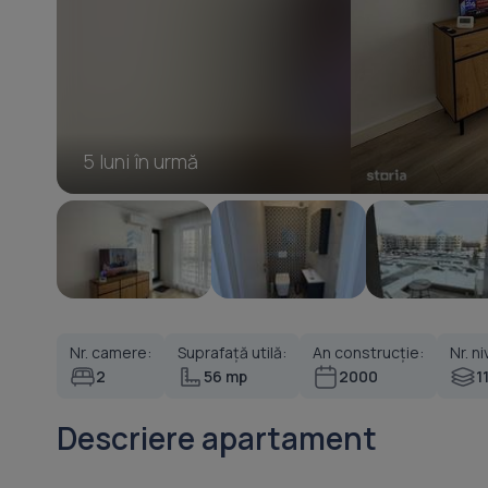
5 luni în urmă
Nr. camere:
Suprafață utilă:
An construcție:
Nr. ni
2
56 mp
2000
1
Descriere apartament