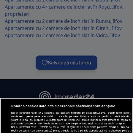
Apartamente cu 4+ camere de închiriat în Roșu, Ilfov,
proprietari
Apartamente cu 2 camere de închiriat în Runcu, Ilfov
Apartamente cu 2 camere de închiriat în Olteni, Ilfov
Apartamente cu 2 camere de închiriat în Vidra, Ilfov
Salvează căutarea
URMĂREȘTE-NE:
Nouă ne pasă ca datele tale personale să rămână confidențiale
Noi și partenerii noștri
640
stocăm și/sau accesăm informații pe dispozitivul dvs., precum identificatorii
INFORMAȚII COMPANIE
cookie unici pentru prelucrarea datelor cu caracter personal. Puteți accepta sau gestiona preferințele dvs.
făcând clic mai jos, respectiv vă puteți opune utilizării unui interes legitim în orice moment pe pagina cu
politica de confidențialitate. Aceste alegeri vor fi raportate partenerilor noștri și nu vă vor afecta navigarea.
Despre noi
Noi si partenerii nostri (retelele de socializare si agentiile de publicitate partenere, precum si furnizorii
nostri de servicii de date analitice) prelucram date pentru a permite website-ului sa functioneze, pentru a