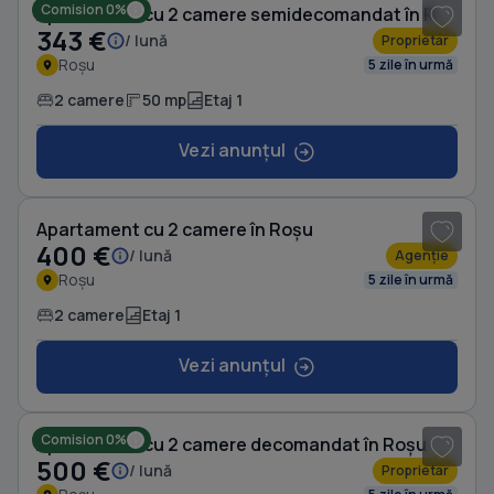
Comision 0%
Apartament cu 2 camere semidecomandat în Roșu
343 €
/ lună
Proprietar
Roșu
5 zile în urmă
2 camere
50 mp
Etaj 1
Vezi anunțul
1
/ 7
Apartament cu 2 camere în Roșu
400 €
/ lună
Agenție
Roșu
5 zile în urmă
2 camere
Etaj 1
Vezi anunțul
1
/ 16
Comision 0%
Apartament cu 2 camere decomandat în Roșu
500 €
/ lună
Proprietar