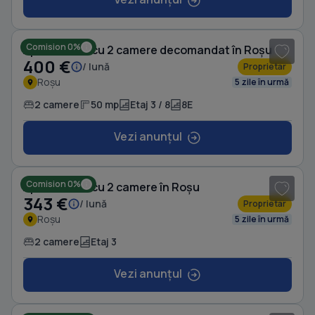
1
/ 6
Comision 0%
Apartament cu 2 camere decomandat în Roșu
400 €
/ lună
Proprietar
Roșu
5 zile în urmă
2 camere
50 mp
Etaj 3 / 8
8E
Vezi anunțul
1
/ 8
Comision 0%
Apartament cu 2 camere în Roșu
343 €
/ lună
Proprietar
Roșu
5 zile în urmă
2 camere
Etaj 3
Vezi anunțul
1
/ 8