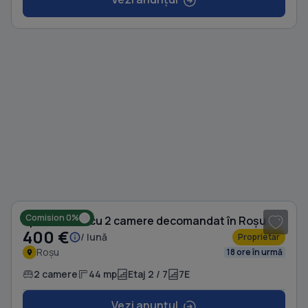
1
/ 8
Comision 0%
Apartament cu 2 camere decomandat în Roșu
400 €
/ lună
Proprietar
Roșu
18 ore în urmă
2 camere
44 mp
Etaj 2 / 7
7E
Vezi anunțul