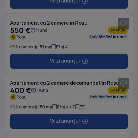
Vezi anunțul
1
/ 10
Apartament cu 2 camere în Roșu
550 €
/ lună
Agenție
Roșu
1 săptămână în urmă
2 camere
51 mp
Etaj 4
Vezi anunțul
1
/ 12
Apartament cu 2 camere decomandat în Roșu
400 €
/ lună
Agenție
Roșu
1 săptămână în urmă
2 camere
50 mp
Etaj 4 / 7
7E
Vezi anunțul
1
/ 4