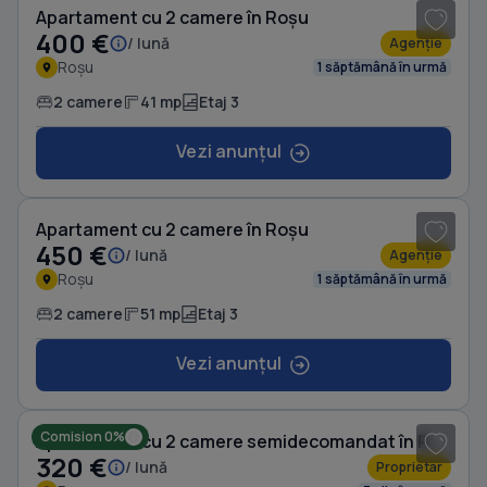
Apartament cu 2 camere în Roșu
400 €
/ lună
Agenție
Roșu
1 săptămână în urmă
2 camere
41 mp
Etaj 3
Vezi anunțul
1
/ 8
Apartament cu 2 camere în Roșu
450 €
/ lună
Agenție
Roșu
1 săptămână în urmă
2 camere
51 mp
Etaj 3
Vezi anunțul
1
/ 7
Comision 0%
Apartament cu 2 camere semidecomandat în Roșu
320 €
/ lună
Proprietar