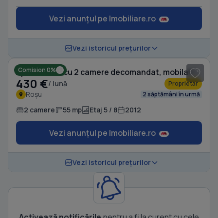
Vezi anunțul pe Imobiliare.ro
1
/ 12
Vezi istoricul prețurilor
Comision 0%
Apartament cu 2 camere decomandat, mobilat în Roșu
430 €
/ lună
Proprietar
Roșu
2 săptămâni în urmă
2 camere
55 mp
Etaj 5 / 8
2012
Vezi anunțul pe Imobiliare.ro
Vezi istoricul prețurilor
Activează notificările
pentru a fi la curent cu cele