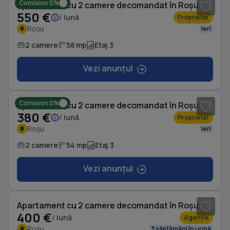
Comision 0%
Apartament cu 2 camere decomandat în Roșu
550 €
/ lună
Proprietar
Roșu
Ieri
2 camere
58 mp
Etaj 3
Vezi anunțul
1
/ 7
Comision 0%
Apartament cu 2 camere decomandat în Roșu
380 €
/ lună
Proprietar
Roșu
Ieri
2 camere
54 mp
Etaj 3
Vezi anunțul
1
/ 20
Apartament cu 2 camere decomandat în Roșu
400 €
/ lună
Agenție
Roșu
3 săptămâni în urmă