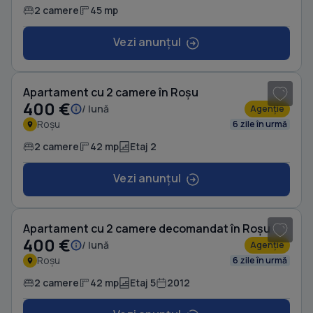
2 camere
45 mp
Vezi anunțul
1
/ 8
Apartament cu 2 camere în Roșu
400 €
/ lună
Agenție
Roșu
6 zile în urmă
2 camere
42 mp
Etaj 2
Vezi anunțul
1
/ 8
Apartament cu 2 camere decomandat în Roșu
400 €
/ lună
Agenție
Roșu
6 zile în urmă
2 camere
42 mp
Etaj 5
2012