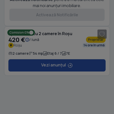
mai noi anunțuri imobiliare.
Activează Notificările
1
/ 7
Comision 0%
Apartament cu 2 camere în Roșu
420 €
/ lună
Proprietar
Roșu
14 ore în urmă
2 camere
54 mp
Etaj 6 / 7
7E
Vezi anunțul