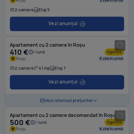
Roșu
5 zile în urmă
2 camere
Etaj 5
Vezi anunțul
1
/ 10
Apartament cu 2 camere în Roșu
410 €
/ lună
Agenție
Roșu
6 zile în urmă
2 camere
41 mp
Etaj 7
Vezi anunțul
1
/ 12
Vezi istoricul prețurilor
Apartament cu 2 camere decomandat în Roșu
500 €
/ lună
Agenție
Roșu
6 zile în urmă