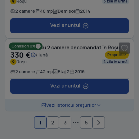
Roșu
3 zile în urmă
2 camere
40 mp
Demisol
2014
Vezi anunțul
1
/ 5
Comision 0%
Apartament cu 2 camere decomandat în Roșu
330 €
/ lună
Proprietar
Roșu
4 zile în urmă
2 camere
42 mp
Etaj 2
2016
Vezi anunțul
Vezi istoricul prețurilor
1
2
3
5