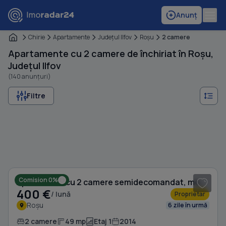
Anunț
Chirie
Apartamente
Judeţul Ilfov
Roşu
2 camere
Apartamente cu 2 camere de închiriat în Roșu,
Județul Ilfov
(140 anunțuri)
Filtre
1
/ 5
Comision 0%
Apartament cu 2 camere semidecomandat, mobilat în Roșu
400 €
/ lună
Proprietar
Roșu
6 zile în urmă
2 camere
49 mp
Etaj 1
2014