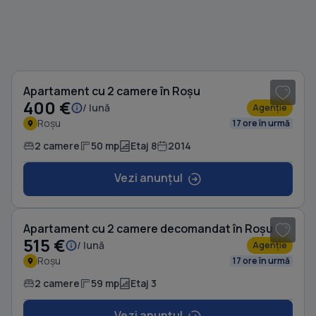
1
/ 7
Apartament cu 2 camere în Roșu
400 €
/ lună
Agenție
Roșu
17 ore în urmă
2 camere
50 mp
Etaj 8
2014
Vezi anunțul
1
/ 8
Apartament cu 2 camere decomandat în Roșu
515 €
/ lună
Agenție
Roșu
17 ore în urmă
2 camere
59 mp
Etaj 3
Vezi anunțul