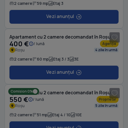
2 camere
59 mp
Etaj 3
Vezi anunțul
1
/ 8
Apartament cu 2 camere decomandat în Roșu
400 €
/ lună
Agenție
Roșu
4 zile în urmă
2 camere
60 mp
Etaj 3 / 3
3E
Vezi anunțul
1
/ 8
Comision 0%
Apartament cu 2 camere decomandat în Roșu
550 €
/ lună
Proprietar
Roșu
5 zile în urmă
2 camere
51 mp
Etaj 4 / 10
10E
Vezi anunțul