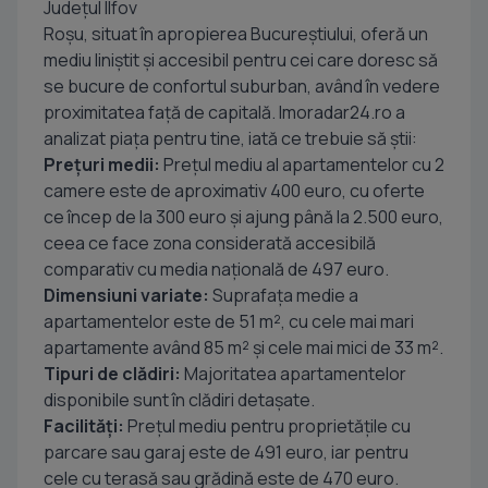
Județul Ilfov
Roșu, situat în apropierea Bucureștiului, oferă un
mediu liniștit și accesibil pentru cei care doresc să
se bucure de confortul suburban, având în vedere
proximitatea față de capitală. Imoradar24.ro a
analizat piața pentru tine, iată ce trebuie să știi:
Prețuri medii:
Prețul mediu al apartamentelor cu 2
camere este de aproximativ 400 euro, cu oferte
ce încep de la 300 euro și ajung până la 2.500 euro,
ceea ce face zona considerată accesibilă
comparativ cu media națională de 497 euro.
Dimensiuni variate:
Suprafața medie a
apartamentelor este de 51 m², cu cele mai mari
apartamente având 85 m² și cele mai mici de 33 m².
Tipuri de clădiri:
Majoritatea apartamentelor
disponibile sunt în clădiri detașate.
Facilități:
Prețul mediu pentru proprietățile cu
parcare sau garaj este de 491 euro, iar pentru
cele cu terasă sau grădină este de 470 euro.