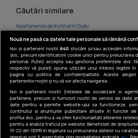
Căutări similare
Apartamente de închiriat în Dudu
Apartamente de închiriat în Popești-Leordeni
Nouă ne pasă ca datele tale personale să rămână conf
Noi și partenerii noștri
640
stocăm și/sau accesăm informaț
Apartamente de închiriat în Otopeni
dvs., precum identificatorii cookie unici pentru prelucrarea 
personal. Puteți accepta sau gestiona preferințele dvs. fă
Apartamente de închiriat în Dobroești
respectiv vă puteți opune utilizării unui interes legitim 
pagina cu politica de confidențialitate. Aceste alegeri
Apartamente de închiriat în Tunari
partenerilor noștri și nu vă vor afecta navigarea.
Apartamente de închiriat în Pantelimon
Noi si partenerii nostri (retelele de socializare si agenti
partenere, precum si furnizorii nostri de servicii de date a
date pentru a permite website-ului sa functioneze, pen
continutul si anunturile publicitare afisate in functie de
profilul dvs., pentru a va oferi functionalitati aferente retelel
pentru a analiza traficul pe website. Beneficiati de drepturil
Tel: +40 374 40 44 99
15-22 din GDPR in legatura cu prelucrarea datelor cu caracte
Iride Business Park, Bld. Dimitrie
drepturi pot fi exercitate prin modalitatea indicata
. Pr
aici