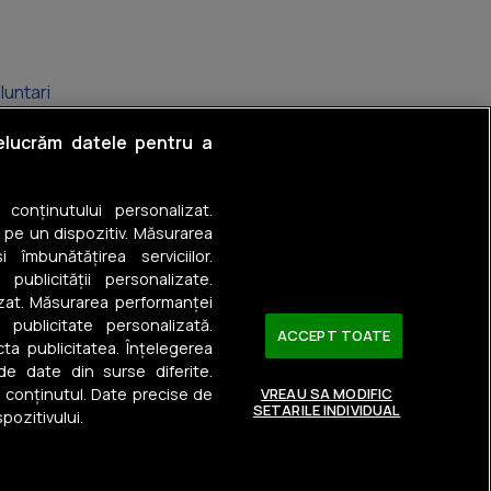
luntari
hiajna
relucrăm datele pentru a
ragadiru
a conținutului personalizat.
oșu
 pe un dispozitiv. Măsurarea
 îmbunătățirea serviciilor.
efăneștii de Jos
 publicității personalizate.
izat. Măsurarea performanței
ăgurele
u publicitate personalizată.
ACCEPT TOATE
ta publicitatea. Înțelegerea
 de date din surse diferite.
a conținutul. Date precise de
VREAU SA MODIFIC
SETARILE INDIVIDUAL
pozitivului.
Urmărește-ne