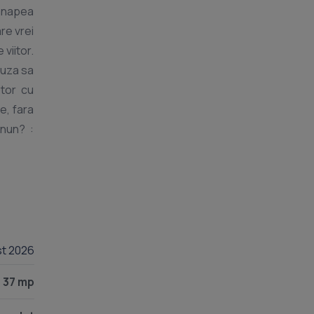
re vrei
viitor.
fuza sa
ptor cu
e, fara
st 2026
37 mp