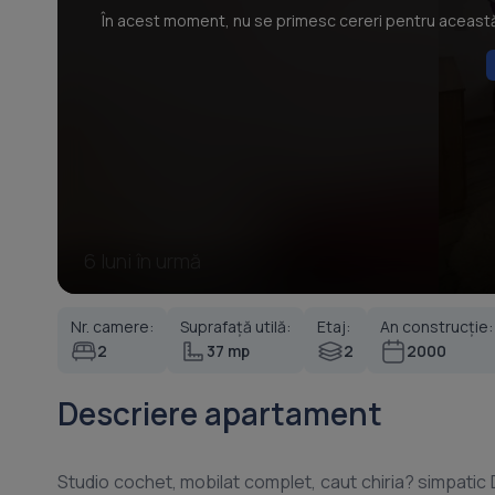
În acest moment, nu se primesc cereri pentru această p
6 luni în urmă
Nr. camere:
Suprafață utilă:
Etaj:
An construcție:
2
37 mp
2
2000
Descriere apartament
Studio cochet, mobilat complet, caut chiria? simpatic Daca vrei un loc care sa fie mic cat sa nu faci curat o zi intreaga, dar