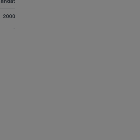
andat
2000