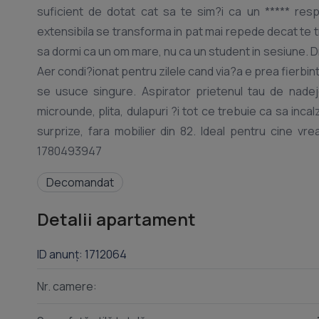
suficient de dotat cat sa te sim?i ca un ***** responsabil, atunci feli
extensibila se transforma in pat mai repede decat te tr
sa dormi ca un om mare, nu ca un student in sesiune. Dr
Aer condi?ionat pentru zilele cand via?a e prea fierbin
se usuce singure. Aspirator prietenul tau de nadejd
microunde, plita, dulapuri ?i tot ce trebuie ca sa in
surprize, fara mobilier din 82. Ideal pentru cine vrea lini?te, confort ?i un loc care sa nu-i complice via?a ID anun? :
Decomandat
Detalii apartament
ID anunț: 1712064
Nr. camere: