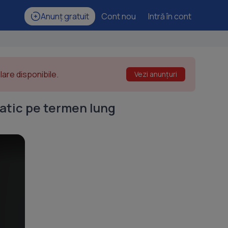
Anunț gratuit
Cont nou
Intră în cont
are disponibile.
Vezi anunțuri
patic pe termen lung