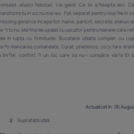
citari, l-ai gasit. Ce te a?teapta aici: Canapea
ansformi tu in azi nu mai ies . Pat separat pentru nop?ile in ca
essing generos incape tot: haine, pantofi, secrete, planuri de 
te ?i tu nu. Ma?ina de spalat cu uscator pentru hainele care re
e in lupta cu firimiturile. Bucatarie utilata complet cu cu
calze?ti mancarea comandata. Curat, prietenos, cozy fara dram
Actualizat în: 06 Augu
2
Suprafață utilă: