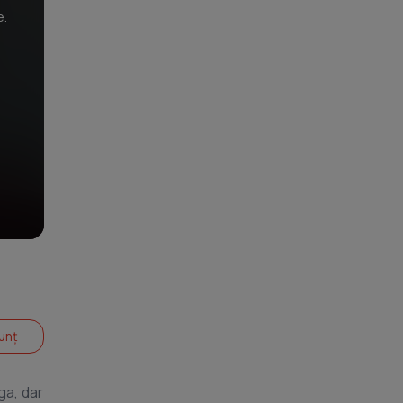
e.
unț