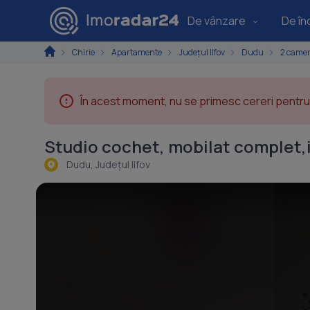
De vânzare
De înc
Chirie
Apartamente
Județul Ilfov
Dudu
2 came
În acest moment, nu se primesc cereri pentru 
Studio cochet, mobilat complet,i
Dudu, Judeţul Ilfov