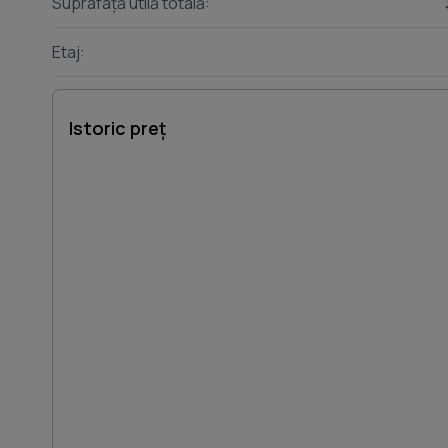
Suprafață utilă totală:
Etaj:
Istoric preț