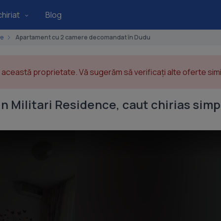
hiriat
Blog
re
Apartament cu 2 camere decomandat în Dudu
această proprietate. Vă sugerăm să verificați alte oferte simil
n Militari Residence, caut chirias sim