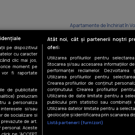
Apartamente de închiriat în Vo
Apartamente de închiriat în C
idențiale
Atât noi, cât și partenerii noștri p
oferi:
ii pe dispozitivul
Apartamente de închiriat în B
datelor cu caracter
Utilizarea profilurilor pentru selectare
când clic mai jos,
Apartamente de închiriat în R
Stocarea și/sau accesarea informațiilor de
în orice moment pe
performanței reclamelor. Dezvoltarea și
 vor fi raportate
Apartamente de închiriat în Șt
Utilizarea profilurilor pentru selectarea
Crearea profilurilor de conținut personal
Apartamente de închiriat în M
conținutului. Crearea profilurilor pentr
ile de publicitate
Utilizarea de date limitate pentru a selec
nalitice) prelucram
publicului prin statistici sau combinații
tru a personaliza
Utilizarea datelor limitate pentru a select
 interesele si/sau
geolocație și identificarea prin scanarea dis
or de socializare si
e prevazute de art.
Listă parteneri (furnizori)
Despre noi
r personal. Aceste
in click pe “ACCEPT
Gestionați preferințele