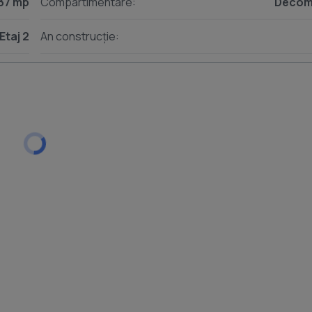
37 mp
Compartimentare:
Decom
Etaj 2
An construcție: