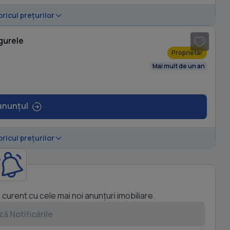
1
/ 6
oricul prețurilor
gurele
Proprietar
Mai mult de un an
anunțul
oricul prețurilor
a curent cu cele mai noi anunțuri imobiliare.
ă Notificările