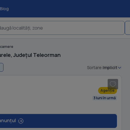
Blog
augă localități, zone
 camere
rele, Județul Teleorman
Sortare:
Implicit
1
/ 11
Agenție
3 luni în urmă
anunțul