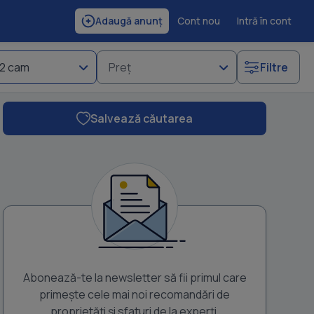
Cont nou
Intră în cont
Adaugă anunț
2 cam
Preț
Filtre
Salvează căutarea
Abonează-te la newsletter să fii primul care
primește cele mai noi recomandări de
proprietăți și sfaturi de la experți.