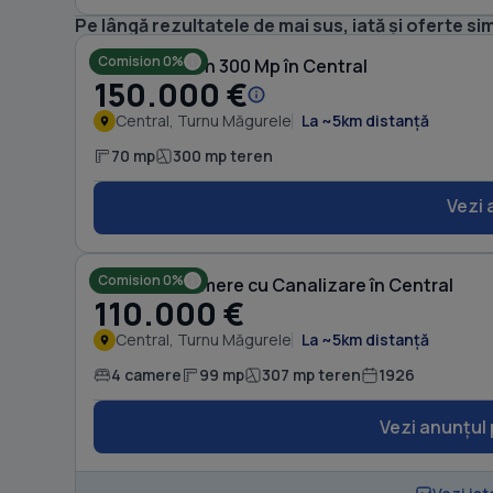
Pe lângă rezultatele de mai sus, iată și oferte sim
Comision 0%
Casă cu Teren 300 Mp în Central
150.000 €
Central, Turnu Măgurele
La ~5km distanță
70 mp
300 mp teren
Vezi 
Comision 0%
Casă cu 4 camere cu Canalizare în Central
110.000 €
Central, Turnu Măgurele
La ~5km distanță
4 camere
99 mp
307 mp teren
1926
Vezi anunțul 