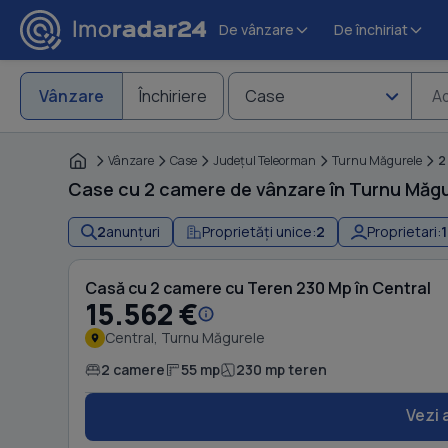
De vânzare
De închiriat
Vânzare
Închiriere
Case
Ad
Vânzare
Case
Judeţul Teleorman
Turnu Măgurele
2
Case cu 2 camere de vânzare în Turnu Măgu
2
anunțuri
Proprietăți unice:
2
Proprietari:
1
Casă cu 2 camere cu Teren 230 Mp în Central
15.562 €
Central, Turnu Măgurele
2 camere
55 mp
230 mp teren
Vezi 