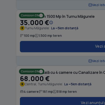
Vezi ist
Comision 0%
Casă cu Teren 1500 Mp în Turnu Măgurele
35.000 €
Turnu Măgurele
La ~5km distanță
100 mp
1.500 mp teren
Vezi 
Vezi ist
Comision 0%
Casă individuală cu 4 camere cu Canalizare în 
68.000 €
Central, Turnu Măgurele
La ~5km distanță
4 camere
161 mp
518 mp teren
Vezi anunțul 