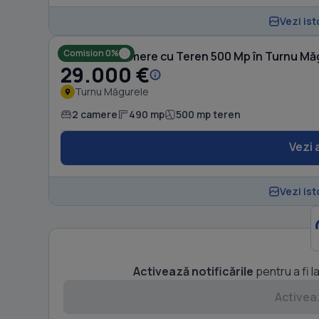
Vezi ist
Comision 0%
Casă cu 2 camere cu Teren 500 Mp în Turnu Mă
29.000 €
Turnu Măgurele
2 camere
490 mp
500 mp teren
Vezi 
Vezi ist
Activează notificările
pentru a fi l
Activeaz