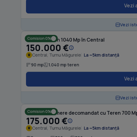
Vezi 
Vezi ist
Comision 0%
Casă cu Teren 1040 Mp în Central
150.000 €
Central, Turnu Măgurele
La ~5km distanță
90 mp
1.040 mp teren
Vezi 
Vezi ist
Comision 0%
Casă cu 5 camere decomandat cu Teren 700 Mp
175.000 €
Central, Turnu Măgurele
La ~5km distanță