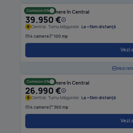
Comision 0%
Casă cu 4 camere în Central
39.950 €
Central, Turnu Măgurele
La ~5km distanță
4 camere
100 mp
Vezi 
Vezi ist
Comision 0%
Casă cu 4 camere în Central
26.990 €
Central, Turnu Măgurele
La ~5km distanță
4 camere
360 mp
Vezi 