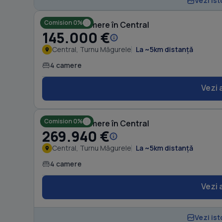
Vezi ist
Comision 0%
Casă cu 4 camere în Central
145.000 €
Central, Turnu Măgurele
La ~5km distanță
4 camere
Vezi 
Comision 0%
Casă cu 4 camere în Central
269.940 €
Central, Turnu Măgurele
La ~5km distanță
4 camere
Vezi 
Vezi ist