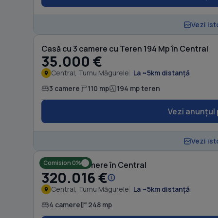
Vezi ist
Casă cu 3 camere cu Teren 194 Mp în Central
35.000 €
Central, Turnu Măgurele
La ~5km distanță
3 camere
110 mp
194 mp teren
Vezi anunțul 
Vezi ist
Comision 0%
Casă cu 4 camere în Central
320.016 €
Central, Turnu Măgurele
La ~5km distanță
4 camere
248 mp