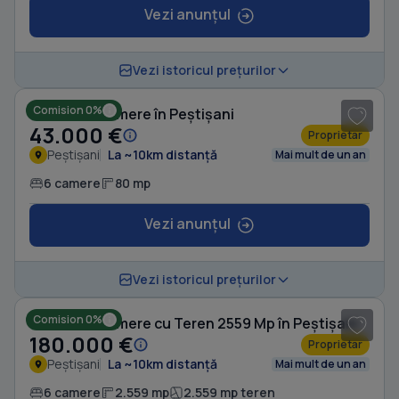
Vezi anunțul
Vezi istoricul prețurilor
Comision 0%
Casă cu 6 camere în Peștișani
43.000 €
Proprietar
Peștișani
La ~10km distanță
Mai mult de un an
6 camere
80 mp
Vezi anunțul
1
/ 19
Vezi istoricul prețurilor
Comision 0%
Casă cu 6 camere cu Teren 2559 Mp în Peștișani
180.000 €
Proprietar
Peștișani
La ~10km distanță
Mai mult de un an
6 camere
2.559 mp
2.559 mp teren