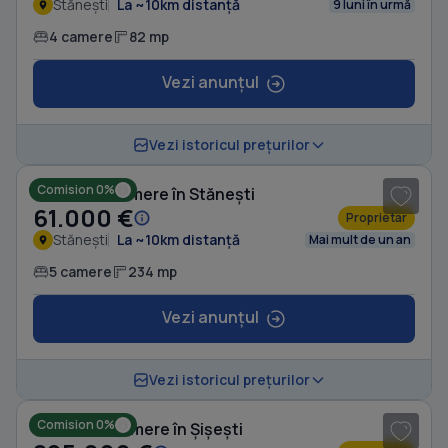
Stănești
La ~10km distanță
9 luni în urmă
4 camere
82 mp
Vezi anunțul
1
/ 10
Vezi istoricul prețurilor
Comision 0%
Casă cu 5 camere în Stănești
61.000 €
Proprietar
Stănești
La ~10km distanță
Mai mult de un an
5 camere
234 mp
Vezi anunțul
1
/ 8
Vezi istoricul prețurilor
Comision 0%
Casă cu 4 camere în Șișești