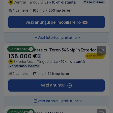
Central, Târgu Jiu
La ~10km distanță
2 zile în urmă
4 camere
160 mp
250 mp teren
Vezi anunțul pe Imobiliare.ro
1
/ 4
Vezi istoricul prețurilor
Comision 0%
Casă cu 4 camere cu Teren 346 Mp în Exterior Vest
138.000 €
Proprietar
Exterior Vest, Târgu Jiu
La ~10km distanță
4 săptămâni în urmă
4 camere
171 mp
346 mp teren
Vezi anunțul
1
/ 8
Vezi istoricul prețurilor
Comision 0%