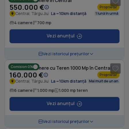
Casă cu 4 camere în Central
550.000 €
Proprietar
Central, Târgu Jiu
La ~10km distanță
1 lună în urmă
4 camere
700 mp
Vezi anunțul
1
/ 10
Vezi istoricul prețurilor
Comision 0%
Casă cu 6 camere cu Teren 1000 Mp în Central
160.000 €
Proprietar
Central, Târgu Jiu
La ~10km distanță
Mai mult de un an
6 camere
1.000 mp
1.000 mp teren
Vezi anunțul
1
/ 5
Vezi istoricul prețurilor