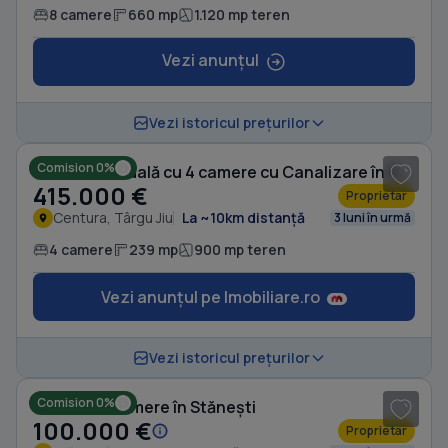
8 camere
660 mp
1.120 mp teren
Vezi anunțul
1
/ 8
Vezi istoricul prețurilor
Comision 0%
Casă individuală cu 4 camere cu Canalizare în Centura
415.000 €
Proprietar
Centura, Târgu Jiu
La ~10km distanță
3 luni în urmă
4 camere
239 mp
900 mp teren
Vezi anunțul pe Imobiliare.ro
1
/ 3
Vezi istoricul prețurilor
Comision 0%
Casă cu 4 camere în Stănești
100.000 €
Proprietar