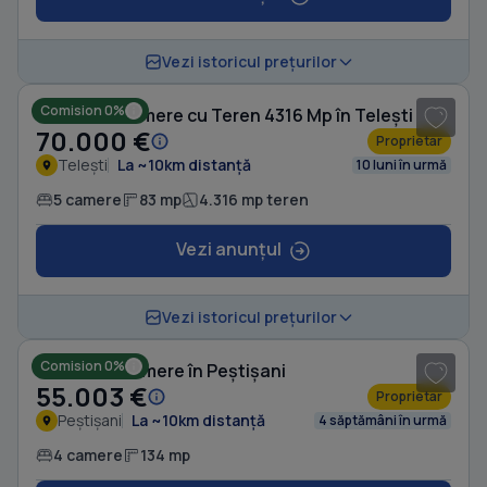
1
/ 10
Vezi istoricul prețurilor
Comision 0%
Casă cu 5 camere cu Teren 4316 Mp în Telești
70.000 €
Proprietar
Telești
La ~10km distanță
10 luni în urmă
5 camere
83 mp
4.316 mp teren
Vezi anunțul
1
/ 8
Vezi istoricul prețurilor
Comision 0%
Casă cu 4 camere în Peștișani
55.003 €
Proprietar
Peștișani
La ~10km distanță
4 săptămâni în urmă
4 camere
134 mp