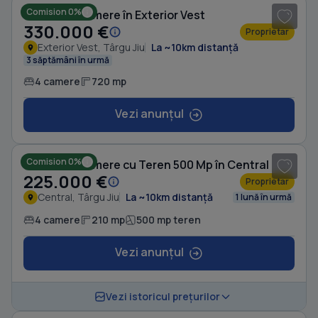
Comision 0%
Casă cu 4 camere în Exterior Vest
330.000 €
Proprietar
Exterior Vest, Târgu Jiu
La ~10km distanță
3 săptămâni în urmă
4 camere
720 mp
Vezi anunțul
1
/ 20
Comision 0%
Casă cu 4 camere cu Teren 500 Mp în Central
225.000 €
Proprietar
Central, Târgu Jiu
La ~10km distanță
1 lună în urmă
4 camere
210 mp
500 mp teren
Vezi anunțul
1
/ 14
Vezi istoricul prețurilor