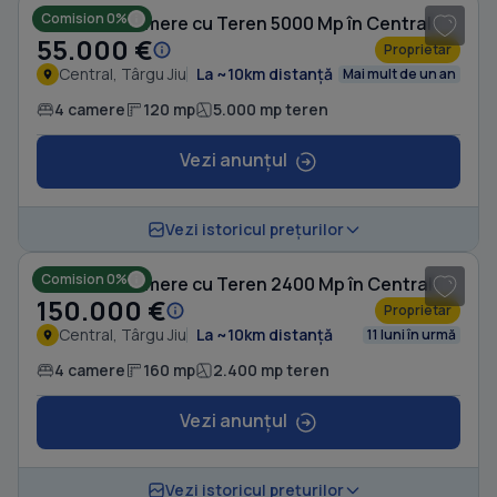
Comision 0%
Casă cu 4 camere cu Teren 5000 Mp în Central
55.000 €
Proprietar
Central, Târgu Jiu
La ~10km distanță
Mai mult de un an
4 camere
120 mp
5.000 mp teren
Vezi anunțul
1
/ 2
Vezi istoricul prețurilor
Comision 0%
Casă cu 4 camere cu Teren 2400 Mp în Central
150.000 €
Proprietar
Central, Târgu Jiu
La ~10km distanță
11 luni în urmă
4 camere
160 mp
2.400 mp teren
Vezi anunțul
Vezi istoricul prețurilor