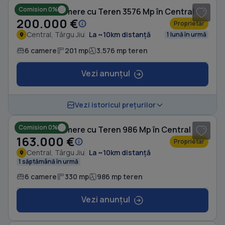
Comision 0%
Casă cu 6 camere cu Teren 3576 Mp în Central
200.000 €
Proprietar
Central, Târgu Jiu
La ~10km distanță
1 lună în urmă
6 camere
201 mp
3.576 mp teren
Vezi anunțul
1
/ 6
Vezi istoricul prețurilor
Comision 0%
Casă cu 6 camere cu Teren 986 Mp în Central
163.000 €
Proprietar
Central, Târgu Jiu
La ~10km distanță
1 săptămână în urmă
6 camere
330 mp
986 mp teren
Vezi anunțul
1
/ 8