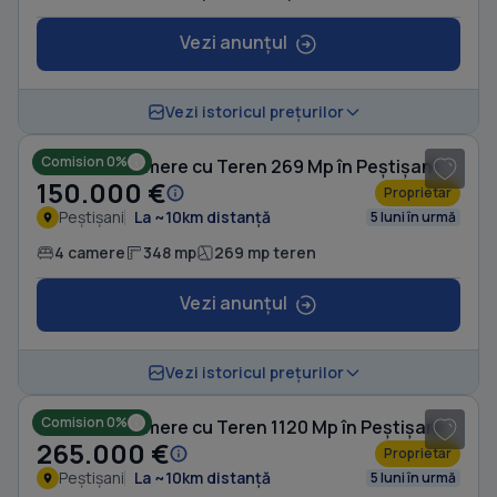
Vezi anunțul
1
/ 12
Vezi istoricul prețurilor
Comision 0%
Casă cu 4 camere cu Teren 269 Mp în Peștișani
150.000 €
Proprietar
Peștișani
La ~10km distanță
5 luni în urmă
4 camere
348 mp
269 mp teren
Vezi anunțul
1
/ 20
Vezi istoricul prețurilor
Comision 0%
Casă cu 8 camere cu Teren 1120 Mp în Peștișani
265.000 €
Proprietar
Peștișani
La ~10km distanță
5 luni în urmă