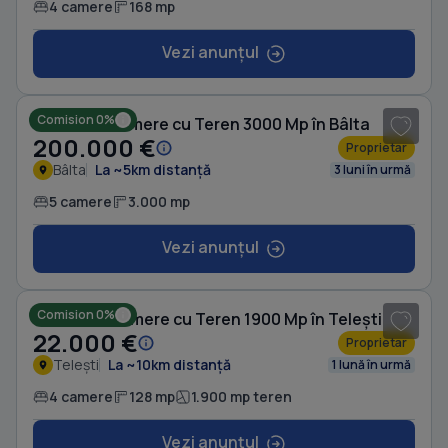
4 camere
168 mp
Vezi anunțul
1
/ 3
Comision 0%
Casă cu 5 camere cu Teren 3000 Mp în Bâlta
200.000 €
Proprietar
Bâlta
La ~5km distanță
3 luni în urmă
5 camere
3.000 mp
Vezi anunțul
1
/ 2
Comision 0%
Casă cu 4 camere cu Teren 1900 Mp în Telești
22.000 €
Proprietar
Telești
La ~10km distanță
1 lună în urmă
4 camere
128 mp
1.900 mp teren
Vezi anunțul