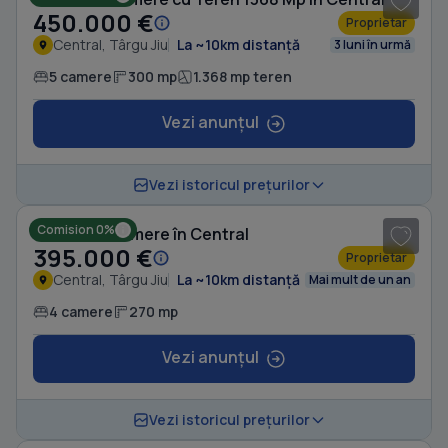
450.000 €
Proprietar
Central, Târgu Jiu
La ~10km distanță
3 luni în urmă
5 camere
300 mp
1.368 mp teren
Vezi anunțul
1
/ 8
Vezi istoricul prețurilor
Comision 0%
Casă cu 4 camere în Central
395.000 €
Proprietar
Central, Târgu Jiu
La ~10km distanță
Mai mult de un an
4 camere
270 mp
Vezi anunțul
1
/ 10
Vezi istoricul prețurilor