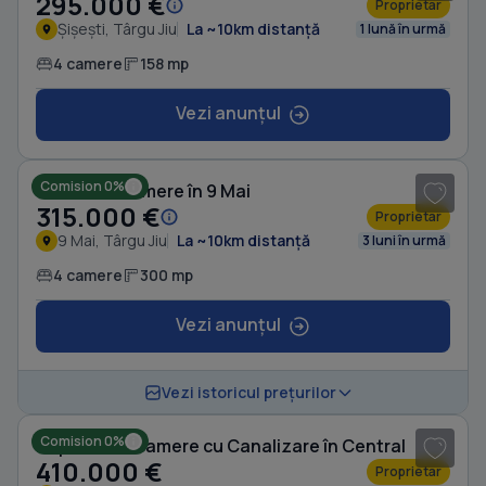
295.000 €
Proprietar
Șișești, Târgu Jiu
La ~10km distanță
1 lună în urmă
4 camere
158 mp
Vezi anunțul
1
/ 3
Comision 0%
Casă cu 4 camere în 9 Mai
315.000 €
Proprietar
9 Mai, Târgu Jiu
La ~10km distanță
3 luni în urmă
4 camere
300 mp
Vezi anunțul
1
/ 7
Vezi istoricul prețurilor
Comision 0%
Duplex cu 4 camere cu Canalizare în Central
410.000 €
Proprietar