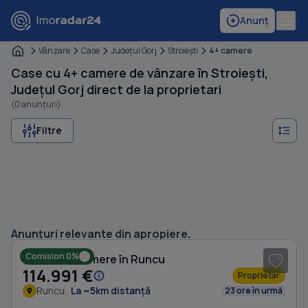
Anunț
Vânzare
Case
Judeţul Gorj
Stroieşti
4+ camere
Case cu 4+ camere de vânzare în Stroiești,
Județul Gorj direct de la proprietari
(0 anunțuri)
Filtre
1
/ 16
Anunțuri relevante din apropiere.
Comision 0%
Casă cu 4 camere în Runcu
114.991 €
Proprietar
Runcu
La ~5km distanță
23 ore în urmă