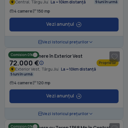
Central, Târgu Jiu
La ~10km distanță
9 luni în urmă
4 camere
150 mp
Vezi anunțul
1
/ 8
Vezi istoricul prețurilor
Comision 0%
Casă cu 4 camere în Exterior Vest
72.000 €
Proprietar
Exterior Vest, Târgu Jiu
La ~10km distanță
5 luni în urmă
4 camere
120 mp
Vezi anunțul
Vezi istoricul prețurilor
Comision 0%
Casă cu 5 camere cu Teren 1368 Mp în Central