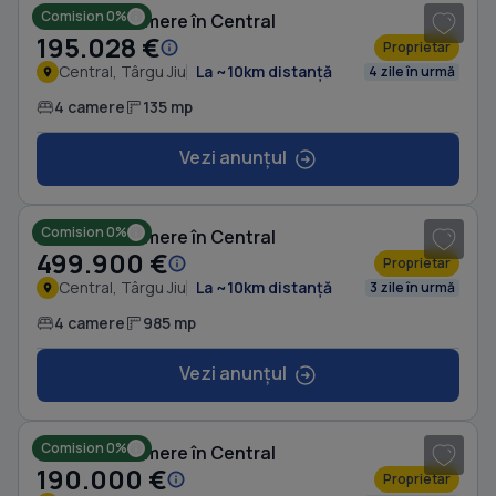
Comision 0%
Casă cu 4 camere în Central
195.028 €
Proprietar
Central, Târgu Jiu
La ~10km distanță
4 zile în urmă
4 camere
135 mp
Vezi anunțul
1
/ 8
Comision 0%
Casă cu 4 camere în Central
499.900 €
Proprietar
Central, Târgu Jiu
La ~10km distanță
3 zile în urmă
4 camere
985 mp
Vezi anunțul
1
/ 5
Comision 0%
Casă cu 4 camere în Central
190.000 €
Proprietar