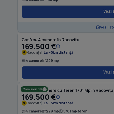
Vezi 
Vezi ist
Casă cu 4 camere în Racovița
169.500 €
Racovița
La ~5km distanță
4 camere
229 mp
Vezi 
Comision 0%
Casă cu 4 camere cu Teren 1701 Mp în Racovița
169.500 €
Racovița
La ~5km distanță
4 camere
229 mp
1.701 mp teren