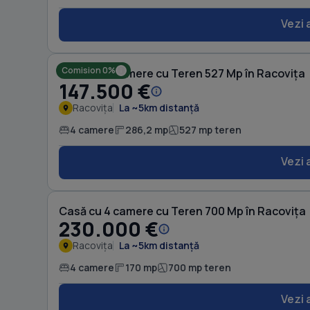
Vezi 
Comision 0%
Casă cu 4 camere cu Teren 527 Mp în Racovița
147.500 €
Racovița
La ~5km distanță
4 camere
286,2 mp
527 mp teren
Vezi 
Casă cu 4 camere cu Teren 700 Mp în Racovița
230.000 €
Racovița
La ~5km distanță
4 camere
170 mp
700 mp teren
Vezi 