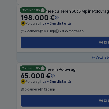
Comision 0%
Casă cu 7 camere cu Teren 3035 Mp în Polovrag
198.000 €
Polovragi
La ~5km distanță
7 camere
180 mp
3.035 mp teren
Vezi 
Vezi ist
Comision 0%
Casă cu 5 camere în Polovragi
45.000 €
Polovragi
La ~5km distanță
5 camere
125 mp
Vezi 