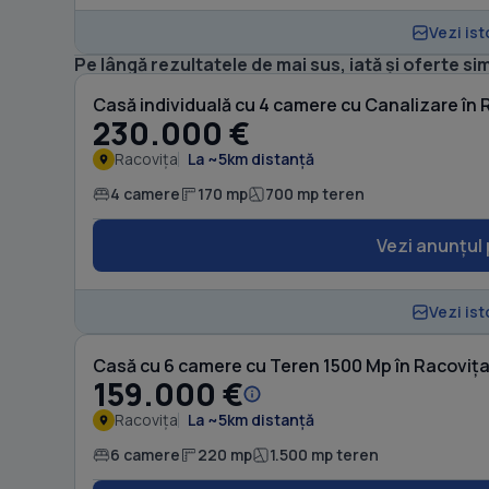
Vezi ist
Pe lângă rezultatele de mai sus, iată și oferte sim
Casă individuală cu 4 camere cu Canalizare în 
230.000 €
Racovița
La ~5km distanță
4 camere
170 mp
700 mp teren
Vezi anunțul 
Vezi ist
Casă cu 6 camere cu Teren 1500 Mp în Racoviț
159.000 €
Racovița
La ~5km distanță
6 camere
220 mp
1.500 mp teren