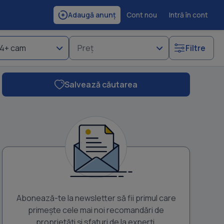
Cont nou
Intră în cont
Adaugă anunț
4+ cam
Preț
Filtre
Salvează căutarea
Abonează-te la newsletter să fii primul care
primește cele mai noi recomandări de
proprietăți și sfaturi de la experți.