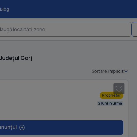
Blog
augă localități, zone
Județul Gorj
Sortare:
Implicit
1
/ 16
Proprietar
2 luni în urmă
anunțul