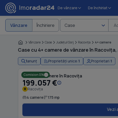
De vânzare
De închiriat
Vânzare
Închiriere
Case
Ad
Vânzare
Case
Judeţul Gorj
Racoviţa
4+ camere
Case cu 4+ camere de vânzare în Racovița, 
1
anunț
Proprietăți unice:
1
Proprietari:
1
Comision 0%
Casă cu 4 camere în Racovița
199.057 €
Racovița
4 camere
175 mp
Vezi 