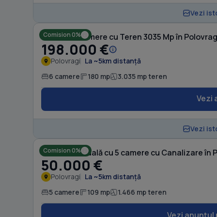
Vezi ist
Comision 0%
Casă cu 6 camere cu Teren 3035 Mp în Polovrag
198.000 €
Polovragi
La ~5km distanță
6 camere
180 mp
3.035 mp teren
Vezi 
Vezi ist
Comision 0%
Casă individuală cu 5 camere cu Canalizare în 
50.000 €
Polovragi
La ~5km distanță
5 camere
109 mp
1.466 mp teren
Vezi anunțul 