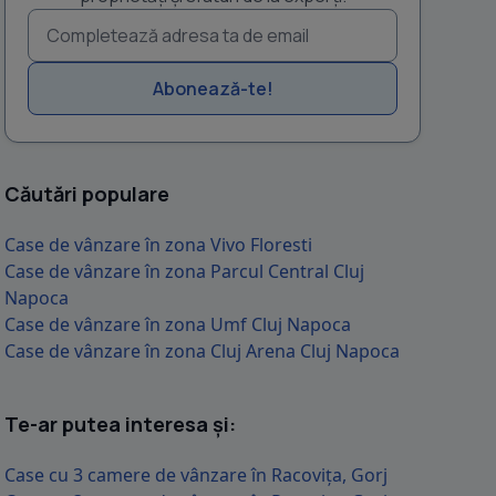
MAAC IMOBILIARE va propune spre vanzare casa de vanzare la c
Abonează-te!
boutigue formata din doar 6 case individuale, adresat celor care is
Căutări populare
Case de vânzare în zona Vivo Floresti
Case de vânzare în zona Parcul Central Cluj
Napoca
Case de vânzare în zona Umf Cluj Napoca
Case de vânzare în zona Cluj Arena Cluj Napoca
Te-ar putea interesa și:
Case cu 3 camere de vânzare în Racovița, Gorj