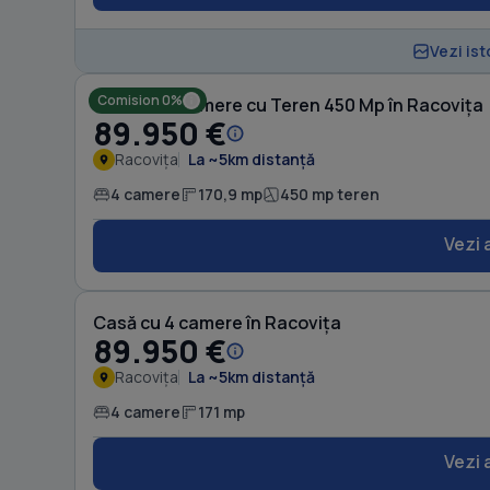
Vezi ist
Comision 0%
Casă cu 4 camere cu Teren 450 Mp în Racovița
89.950 €
Racovița
La ~5km distanță
4 camere
170,9 mp
450 mp teren
Vezi 
Casă cu 4 camere în Racovița
89.950 €
Racovița
La ~5km distanță
4 camere
171 mp
Vezi 