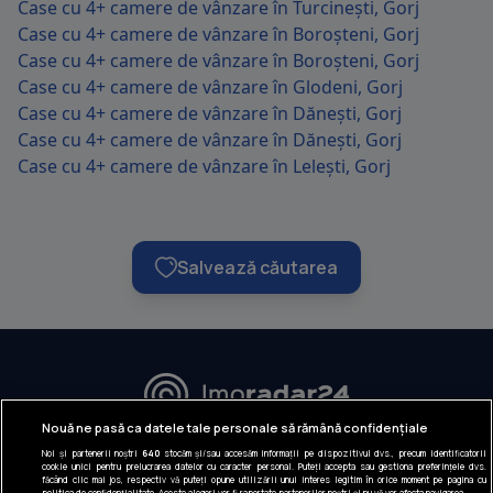
Case cu 4+ camere de vânzare în Turcinești, Gorj
Case cu 4+ camere de vânzare în Boroșteni, Gorj
Case cu 4+ camere de vânzare în Boroșteni, Gorj
Case cu 4+ camere de vânzare în Glodeni, Gorj
Case cu 4+ camere de vânzare în Dănești, Gorj
Case cu 4+ camere de vânzare în Dănești, Gorj
Case cu 4+ camere de vânzare în Lelești, Gorj
Salvează căutarea
URMĂREȘTE-NE:
Nouă ne pasă ca datele tale personale să rămână confidențiale
Noi și partenerii noștri
640
stocăm și/sau accesăm informații pe dispozitivul dvs., precum identificatorii
INFORMAȚII COMPANIE
cookie unici pentru prelucrarea datelor cu caracter personal. Puteți accepta sau gestiona preferințele dvs.
făcând clic mai jos, respectiv vă puteți opune utilizării unui interes legitim în orice moment pe pagina cu
politica de confidențialitate. Aceste alegeri vor fi raportate partenerilor noștri și nu vă vor afecta navigarea.