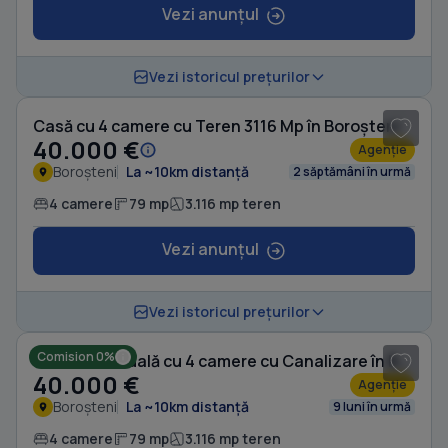
Vezi anunțul
1
/ 11
Vezi istoricul prețurilor
Casă cu 4 camere cu Teren 3116 Mp în Boroșteni
40.000 €
Agenție
Boroșteni
La ~10km distanță
2 săptămâni în urmă
4 camere
79 mp
3.116 mp teren
Vezi anunțul
1
/ 11
Vezi istoricul prețurilor
Comision 0%
Casă individuală cu 4 camere cu Canalizare în Boroșteni
40.000 €
Agenție
Boroșteni
La ~10km distanță
9 luni în urmă
4 camere
79 mp
3.116 mp teren