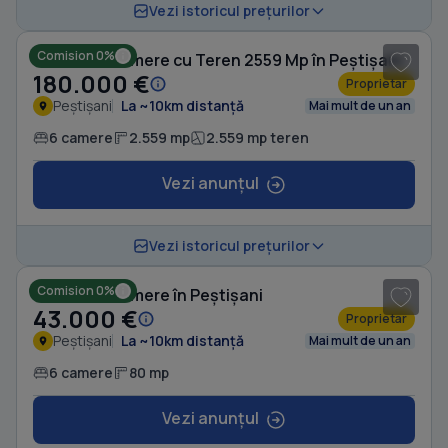
1
/ 19
Vezi istoricul prețurilor
Comision 0%
Casă cu 6 camere cu Teren 2559 Mp în Peștișani
180.000 €
Proprietar
Peștișani
La ~10km distanță
Mai mult de un an
6 camere
2.559 mp
2.559 mp teren
Vezi anunțul
Vezi istoricul prețurilor
Comision 0%
Casă cu 6 camere în Peștișani
43.000 €
Proprietar
Peștișani
La ~10km distanță
Mai mult de un an
6 camere
80 mp
Vezi anunțul