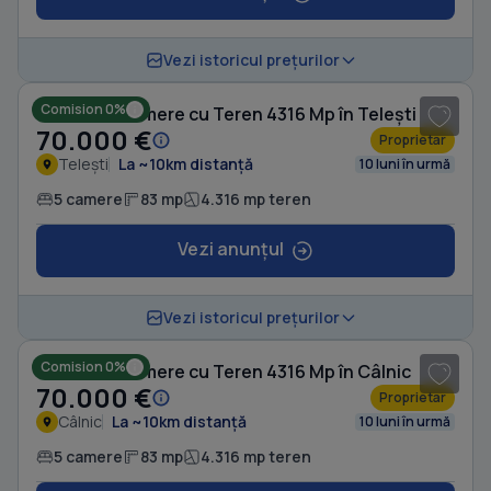
1
/ 10
Vezi istoricul prețurilor
Comision 0%
Casă cu 5 camere cu Teren 4316 Mp în Telești
70.000 €
Proprietar
Telești
La ~10km distanță
10 luni în urmă
5 camere
83 mp
4.316 mp teren
Vezi anunțul
1
/ 10
Vezi istoricul prețurilor
Comision 0%
Casă cu 5 camere cu Teren 4316 Mp în Câlnic
70.000 €
Proprietar
Câlnic
La ~10km distanță
10 luni în urmă
5 camere
83 mp
4.316 mp teren