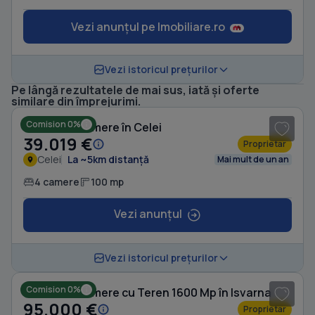
Vezi anunțul pe Imobiliare.ro
Vezi istoricul prețurilor
Pe lângă rezultatele de mai sus, iată și oferte
1
/ 8
similare din împrejurimi.
Comision 0%
Casă cu 4 camere în Celei
39.019 €
Proprietar
Celei
La ~5km distanță
Mai mult de un an
4 camere
100 mp
Vezi anunțul
1
/ 10
Vezi istoricul prețurilor
Comision 0%
Casă cu 6 camere cu Teren 1600 Mp în Isvarna
95.000 €
Proprietar