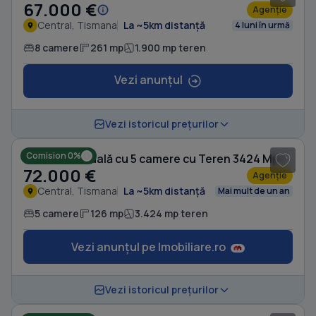
67.000 €
Agenție
Central, Tismana
La ~5km distanță
4 luni în urmă
8 camere
261 mp
1.900 mp teren
Vezi anunțul
1
/ 14
Vezi istoricul prețurilor
Comision 0%
Casă individuală cu 5 camere cu Teren 3424 Mp în Central
72.000 €
Agenție
Central, Tismana
La ~5km distanță
Mai mult de un an
5 camere
126 mp
3.424 mp teren
Vezi anunțul pe Imobiliare.ro
1
/ 3
Vezi istoricul prețurilor