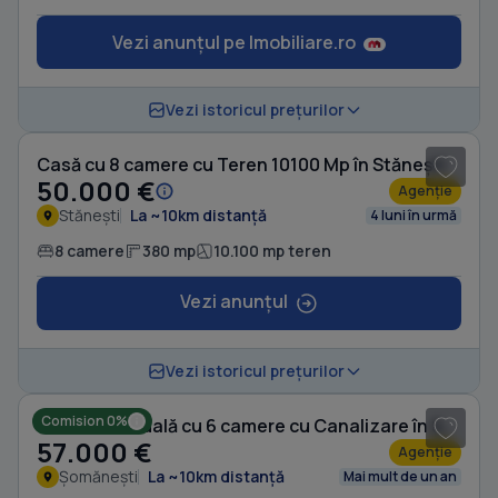
Vezi anunțul pe Imobiliare.ro
1
/ 5
Vezi istoricul prețurilor
Casă cu 8 camere cu Teren 10100 Mp în Stănești
50.000 €
Agenție
Stănești
La ~10km distanță
4 luni în urmă
8 camere
380 mp
10.100 mp teren
Vezi anunțul
1
/ 17
Vezi istoricul prețurilor
Comision 0%
Casă individuală cu 6 camere cu Canalizare în Șomănești
57.000 €
Agenție
Șomănești
La ~10km distanță
Mai mult de un an