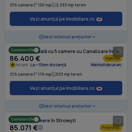
5 camere
130 mp
2.333 mp teren
Vezi anunțul pe Imobiliare.ro
1
/ 10
Vezi istoricul prețurilor
Comision 0%
Casă individuală cu 5 camere cu Canalizare în Arcani
86.400 €
Agenție
Arcani
La ~15km distanță
Mai mult de un an
5 camere
170 mp
533 mp teren
Vezi anunțul pe Imobiliare.ro
1
/ 8
Vezi istoricul prețurilor
Comision 0%
Casă cu 4 camere în Stroiești
85.071 €
Proprietar