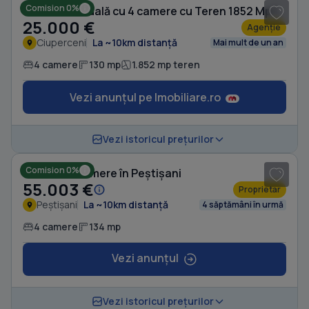
Comision 0%
Casă individuală cu 4 camere cu Teren 1852 Mp în Ciuperceni
25.000 €
Agenție
Ciuperceni
La ~10km distanță
Mai mult de un an
4 camere
130 mp
1.852 mp teren
Vezi anunțul pe Imobiliare.ro
1
/ 8
Vezi istoricul prețurilor
Comision 0%
Casă cu 4 camere în Peștișani
55.003 €
Proprietar
Peștișani
La ~10km distanță
4 săptămâni în urmă
4 camere
134 mp
Vezi anunțul
1
/ 20
Vezi istoricul prețurilor