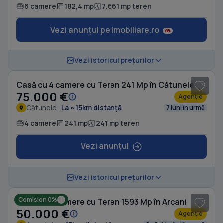
6 camere
182,4 mp
7.661 mp teren
Vezi anunțul pe Imobiliare.ro
Vezi istoricul prețurilor
Casă cu 4 camere cu Teren 241 Mp în Cătunele
75.000 €
Agenție
Cătunele
La ~15km distanță
7 luni în urmă
4 camere
241 mp
241 mp teren
Vezi anunțul
Vezi istoricul prețurilor
Comision 0%
Casă cu 4 camere cu Teren 1593 Mp în Arcani
50.000 €
Agenție