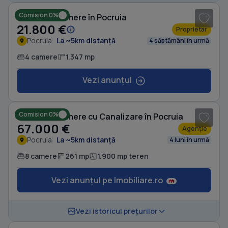
Comision 0%
Casă cu 4 camere în Pocruia
21.800 €
Proprietar
Pocruia
La ~5km distanță
4 săptămâni în urmă
4 camere
1.347 mp
Vezi anunțul
1
/ 6
Comision 0%
Casă cu 8 camere cu Canalizare în Pocruia
67.000 €
Agenție
Pocruia
La ~5km distanță
4 luni în urmă
8 camere
261 mp
1.900 mp teren
Vezi anunțul pe Imobiliare.ro
1
/ 9
Vezi istoricul prețurilor