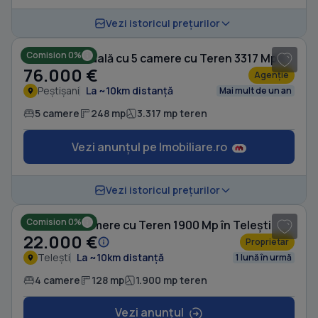
1
/ 7
Vezi istoricul prețurilor
Comision 0%
Casă individuală cu 5 camere cu Teren 3317 Mp în Peștișani
76.000 €
Agenție
Peștișani
La ~10km distanță
Mai mult de un an
5 camere
248 mp
3.317 mp teren
Vezi anunțul pe Imobiliare.ro
1
/ 2
Vezi istoricul prețurilor
Comision 0%
Casă cu 4 camere cu Teren 1900 Mp în Telești
22.000 €
Proprietar
Telești
La ~10km distanță
1 lună în urmă
4 camere
128 mp
1.900 mp teren
Vezi anunțul