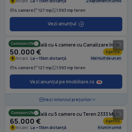
Arcani
La ~15km distanță
2 săptămâni în urmă
4 camere
127 mp
1.593 mp teren
Vezi anunțul
1
/ 11
Comision 0%
Casă individuală cu 4 camere cu Canalizare în Arcani
50.000 €
Agenție
Arcani
La ~15km distanță
Mai mult de un an
4 camere
127 mp
1.593 mp teren
Vezi anunțul pe Imobiliare.ro
1
/ 9
Vezi istoricul prețurilor
Comision 0%
Casă individuală cu 5 camere cu Teren 2333 Mp în Arcani
65.000 €
Agenție
Arcani
La ~15km distanță
6 luni în urmă