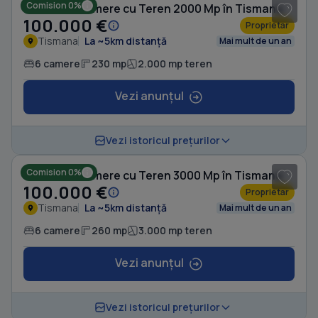
Comision 0%
Casă cu 6 camere cu Teren 2000 Mp în Tismana
100.000 €
Proprietar
Tismana
La ~5km distanță
Mai mult de un an
6 camere
230 mp
2.000 mp teren
Vezi anunțul
1
/ 3
Vezi istoricul prețurilor
Comision 0%
Casă cu 6 camere cu Teren 3000 Mp în Tismana
100.000 €
Proprietar
Tismana
La ~5km distanță
Mai mult de un an
6 camere
260 mp
3.000 mp teren
Vezi anunțul
1
/ 8
Vezi istoricul prețurilor