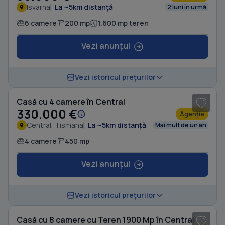
Isvarna
La ~5km distanță
2 luni în urmă
6 camere
200 mp
1.600 mp teren
Vezi anunțul
1
/ 10
Vezi istoricul prețurilor
Casă cu 4 camere în Central
330.000 €
Agenție
Central, Tismana
La ~5km distanță
Mai mult de un an
4 camere
450 mp
Vezi anunțul
1
/ 6
Vezi istoricul prețurilor
Casă cu 8 camere cu Teren 1900 Mp în Central