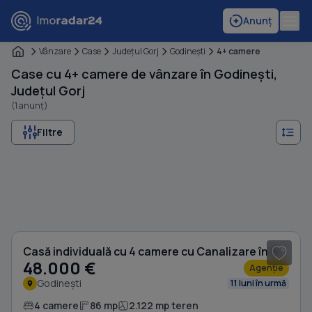
Anunț
Vânzare
Case
Judeţul Gorj
Godineşti
4+ camere
Case cu 4+ camere de vânzare în Godinești,
Județul Gorj
(1 anunț)
Filtre
1
/ 10
Casă individuală cu 4 camere cu Canalizare în Godinești
48.000 €
Agenție
Godinești
11 luni în urmă
4 camere
86 mp
2.122 mp teren