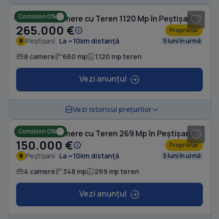
Comision 0%
Casă cu 8 camere cu Teren 1120 Mp în Peștișani
265.000 €
Proprietar
Peștișani
La ~10km distanță
5 luni în urmă
8 camere
660 mp
1.120 mp teren
Vezi anunțul
1
/ 12
Vezi istoricul prețurilor
Comision 0%
Casă cu 4 camere cu Teren 269 Mp în Peștișani
150.000 €
Proprietar
Peștișani
La ~10km distanță
5 luni în urmă
4 camere
348 mp
269 mp teren
Vezi anunțul