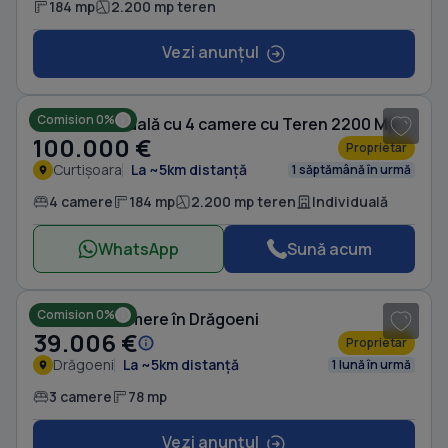
184 mp
2.200 mp teren
Vezi anunțul
1
/ 16
Comision 0%
Casă individuală cu 4 camere cu Teren 2200 Mp în Curtișoara
100.000 €
Proprietar
Curtișoara
La ~5km distanță
1 săptămână în urmă
4 camere
184 mp
2.200 mp teren
Individuală
WhatsApp
Sună acum
1
/ 6
Comision 0%
Casă cu 3 camere în Drăgoeni
39.006 €
Proprietar
Drăgoeni
La ~5km distanță
1 lună în urmă
3 camere
78 mp
Vezi anunțul