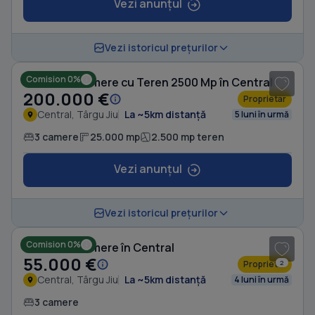
Vezi anunțul
1
/ 10
Vezi istoricul prețurilor
Comision 0%
Casă cu 3 camere cu Teren 2500 Mp în Central
200.000 €
Proprietar
Central, Târgu Jiu
La ~5km distanță
5 luni în urmă
3 camere
25.000 mp
2.500 mp teren
Vezi anunțul
1
/ 10
Vezi istoricul prețurilor
Comision 0%
Casă cu 3 camere în Central
55.000 €
Proprietar
2
Central, Târgu Jiu
La ~5km distanță
4 luni în urmă
3 camere