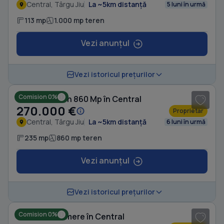
Central, Târgu Jiu
La ~5km distanță
5 luni în urmă
113 mp
1.000 mp teren
Vezi anunțul
1
/ 2
Vezi istoricul prețurilor
Comision 0%
Casă cu Teren 860 Mp în Central
270.000 €
Proprietar
Central, Târgu Jiu
La ~5km distanță
6 luni în urmă
235 mp
860 mp teren
Vezi anunțul
1
/ 5
Vezi istoricul prețurilor
Comision 0%
Casă cu 4 camere în Central