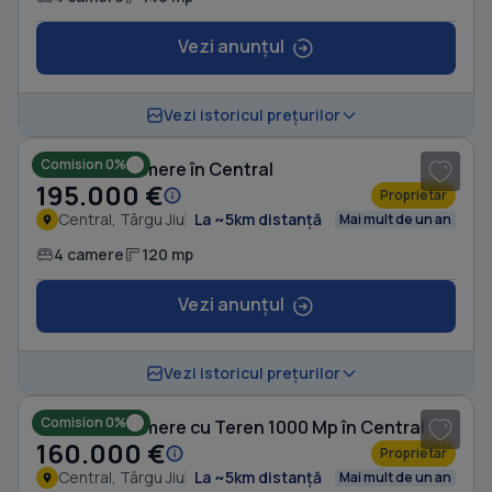
Vezi anunțul
1
/ 3
Vezi istoricul prețurilor
Comision 0%
Casă cu 4 camere în Central
195.000 €
Proprietar
Central, Târgu Jiu
La ~5km distanță
Mai mult de un an
4 camere
120 mp
Vezi anunțul
1
/ 7
Vezi istoricul prețurilor
Comision 0%
Casă cu 6 camere cu Teren 1000 Mp în Central
160.000 €
Proprietar
Central, Târgu Jiu
La ~5km distanță
Mai mult de un an