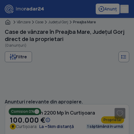
Anunț
Vânzare
Case
Judeţul Gorj
Preajba Mare
Case de vânzare în Preajba Mare, Județul Gorj
direct de la proprietari
(0 anunțuri)
Filtre
1
/ 10
Anunțuri relevante din apropiere.
Comision 0%
Casă cu Teren 2200 Mp în Curtișoara
100.000 €
Proprietar
Curtișoara
La ~5km distanță
1 săptămână în urmă