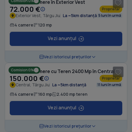
Comision 0%
Casă cu 4 camere în Exterior Vest
72.000 €
Proprietar
Exterior Vest, Târgu Jiu
La ~5km distanță
5 luni în urmă
4 camere
120 mp
Vezi anunțul
1
/ 2
Vezi istoricul prețurilor
Comision 0%
Casă cu 4 camere cu Teren 2400 Mp în Central
150.000 €
Proprietar
Central, Târgu Jiu
La ~5km distanță
11 luni în urmă
4 camere
160 mp
2.400 mp teren
Vezi anunțul
1
/ 3
Vezi istoricul prețurilor