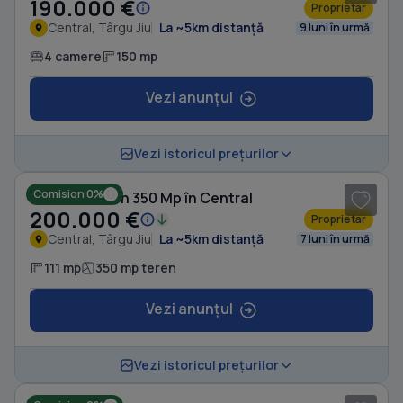
190.000 €
Proprietar
Central, Târgu Jiu
La ~5km distanță
9 luni în urmă
4 camere
150 mp
Vezi anunțul
1
/ 6
Vezi istoricul prețurilor
Comision 0%
Casă cu Teren 350 Mp în Central
200.000 €
Proprietar
Central, Târgu Jiu
La ~5km distanță
7 luni în urmă
111 mp
350 mp teren
Vezi anunțul
1
/ 8
Vezi istoricul prețurilor