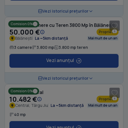
1
/ 5
Vezi istoricul prețurilor
Comision 0%
Casă cu 3 camere cu Teren 3800 Mp în Bălănești
50.000 €
Proprietar
1
Bălănești
La ~5km distanță
Mai mult de un an
3 camere
3.800 mp
3.800 mp teren
Vezi anunțul
1
/ 7
Vezi istoricul prețurilor
Comision 0%
Casă în Central
10.482 €
Proprietar
1
Central, Târgu Jiu
La ~5km distanță
Mai mult de un an
40 mp
Vezi anunțul