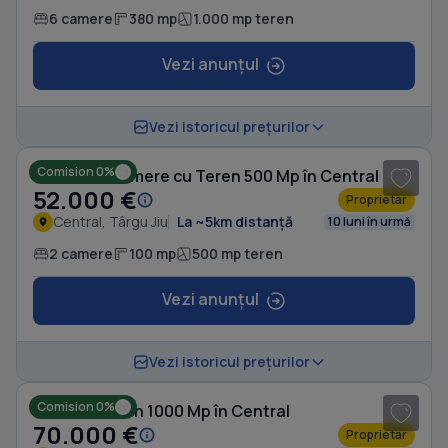
6 camere
380 mp
1.000 mp teren
Vezi anunțul
1
/ 5
Vezi istoricul prețurilor
Comision 0%
Casă cu 2 camere cu Teren 500 Mp în Central
52.000 €
Proprietar
Central, Târgu Jiu
La ~5km distanță
10 luni în urmă
2 camere
100 mp
500 mp teren
Vezi anunțul
1
/ 6
Vezi istoricul prețurilor
Comision 0%
Casă cu Teren 1000 Mp în Central
70.000 €
Proprietar