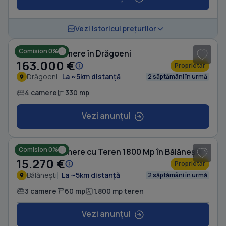
1
/ 6
Vezi istoricul prețurilor
Comision 0%
Casă cu 4 camere în Drăgoeni
163.000 €
Proprietar
Drăgoeni
La ~5km distanță
2 săptămâni în urmă
4 camere
330 mp
Vezi anunțul
1
/ 2
Comision 0%
Casă cu 3 camere cu Teren 1800 Mp în Bălănești
15.270 €
Proprietar
Bălănești
La ~5km distanță
2 săptămâni în urmă
3 camere
60 mp
1.800 mp teren
Vezi anunțul