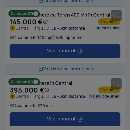
Vezi istoricul prețurilor
Comision 0%
Casă cu 4 camere cu Teren 400 Mp în Central
145.000 €
Proprietar
Central, Târgu Jiu
La ~5km distanță
8 luni în urmă
4 camere
140 mp
400 mp teren
Vezi anunțul
1
/ 8
Vezi istoricul prețurilor
Comision 0%
Casă cu 4 camere în Central
395.000 €
Proprietar
Central, Târgu Jiu
La ~5km distanță
Mai mult de un an
4 camere
270 mp
Vezi anunțul