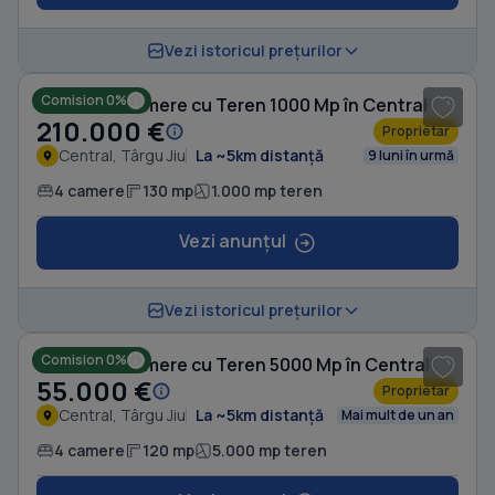
Vezi istoricul prețurilor
Comision 0%
Casă cu 4 camere cu Teren 1000 Mp în Central
210.000 €
Proprietar
Central, Târgu Jiu
La ~5km distanță
9 luni în urmă
4 camere
130 mp
1.000 mp teren
Vezi anunțul
1
/ 10
Vezi istoricul prețurilor
Comision 0%
Casă cu 4 camere cu Teren 5000 Mp în Central
55.000 €
Proprietar
Central, Târgu Jiu
La ~5km distanță
Mai mult de un an
4 camere
120 mp
5.000 mp teren