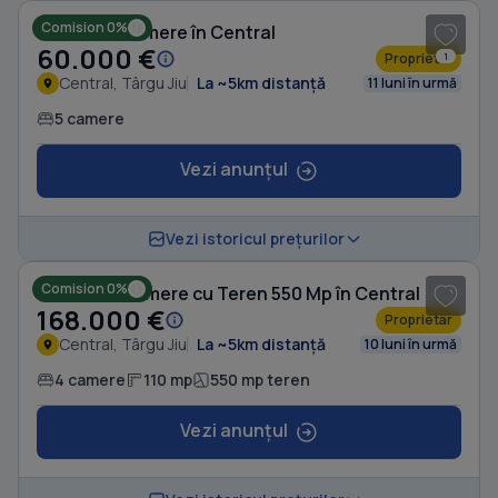
Comision 0%
Casă cu 5 camere în Central
60.000 €
Proprietar
1
Central, Târgu Jiu
La ~5km distanță
11 luni în urmă
5 camere
Vezi anunțul
1
/ 9
Vezi istoricul prețurilor
Comision 0%
Casă cu 4 camere cu Teren 550 Mp în Central
168.000 €
Proprietar
Central, Târgu Jiu
La ~5km distanță
10 luni în urmă
4 camere
110 mp
550 mp teren
Vezi anunțul
1
/ 6