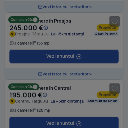
1
/ 12
Vezi istoricul prețurilor
Comision 0%
Casă cu 3 camere în Preajba
245.000 €
Proprietar
Preajba, Târgu Jiu
La ~5km distanță
4 luni în urmă
3 camere
153 mp
Vezi anunțul
1
/ 3
Vezi istoricul prețurilor
Comision 0%
Casă cu 3 camere în Central
195.000 €
Proprietar
Central, Târgu Jiu
La ~5km distanță
Mai mult de un an
3 camere
120 mp
Vezi anunțul