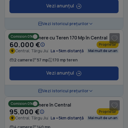
Vezi anunțul
1
/ 10
Vezi istoricul prețurilor
Comision 0%
Casă cu 2 camere cu Teren 170 Mp în Central
60.000 €
Proprietar
Central, Târgu Jiu
La ~5km distanță
Mai mult de un an
2 camere
57 mp
170 mp teren
Vezi anunțul
1
/ 10
Vezi istoricul prețurilor
Comision 0%
Casă cu 4 camere în Central
95.000 €
Proprietar
Central, Târgu Jiu
La ~5km distanță
Mai mult de un an
4 camere
140 mp