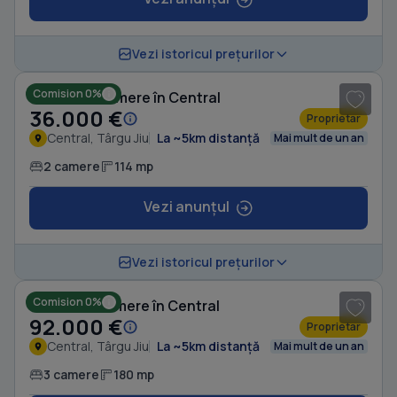
Vezi istoricul prețurilor
Comision 0%
Casă cu 2 camere în Central
36.000 €
Proprietar
Central, Târgu Jiu
La ~5km distanță
Mai mult de un an
2 camere
114 mp
Vezi anunțul
1
/ 10
Vezi istoricul prețurilor
Comision 0%
Casă cu 3 camere în Central
92.000 €
Proprietar
Central, Târgu Jiu
La ~5km distanță
Mai mult de un an
3 camere
180 mp