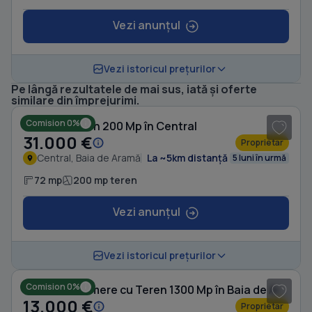
Vezi anunțul
Vezi istoricul prețurilor
Pe lângă rezultatele de mai sus, iată și oferte
1
/ 5
similare din împrejurimi.
Comision 0%
Casă cu Teren 200 Mp în Central
31.000 €
Proprietar
Central, Baia de Aramă
La ~5km distanță
5 luni în urmă
72 mp
200 mp teren
Vezi anunțul
Vezi istoricul prețurilor
Comision 0%
Casă cu 3 camere cu Teren 1300 Mp în Baia de Aramă
13.000 €
Proprietar