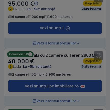
95.000 €
Proprietar
Isvarna
La ~5km distanță
2 luni în urmă
6 camere
200 mp
1.600 mp teren
Vezi anunțul
1
/ 4
Vezi istoricul prețurilor
Comision 0%
Casă individuală cu 2 camere cu Teren 2900 Mp în Ludu
40.000 €
Proprietar
Ludu
La ~5km distanță
6 zile în urmă
2 camere
52 mp
2.900 mp teren
Vezi anunțul pe Imobiliare.ro
1
/ 8
Vezi istoricul prețurilor