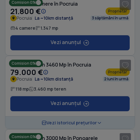
Comision 0%
Casă cu 4 camere în Pocruia
21.800 €
Proprietar
Pocruia
La ~10km distanță
3 săptămâni în urmă
4 camere
1.347 mp
Vezi anunțul
1
/ 5
Comision 0%
Casă cu Teren 3460 Mp în Pocruia
79.000 €
Proprietar
Pocruia
La ~10km distanță
2 luni în urmă
118 mp
3.460 mp teren
Vezi anunțul
1
/ 10
Vezi istoricul prețurilor
Comision 0%
Casă cu Teren 3000 Mp în Ponoarele