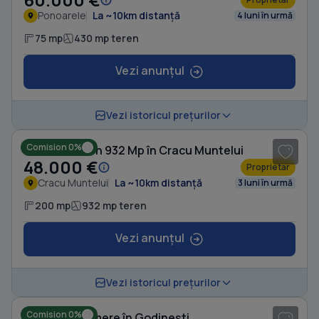
Ponoarele
La ~10km distanță
4 luni în urmă
75 mp
430 mp teren
Vezi anunțul
1
/ 5
Vezi istoricul prețurilor
Comision 0%
Casă cu Teren 932 Mp în Cracu Muntelui
48.000 €
Proprietar
Cracu Muntelui
La ~10km distanță
3 luni în urmă
200 mp
932 mp teren
Vezi anunțul
1
/ 8
Vezi istoricul prețurilor
Comision 0%
Casă cu 3 camere în Godinești