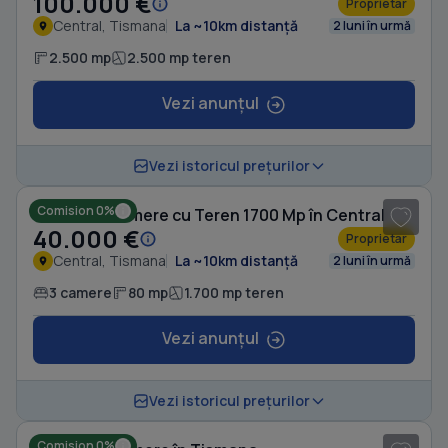
100.000 €
Proprietar
Central, Tismana
La ~10km distanță
2 luni în urmă
2.500 mp
2.500 mp teren
Vezi anunțul
1
/ 6
Vezi istoricul prețurilor
Comision 0%
Casă cu 3 camere cu Teren 1700 Mp în Central
40.000 €
Proprietar
Central, Tismana
La ~10km distanță
2 luni în urmă
3 camere
80 mp
1.700 mp teren
Vezi anunțul
Vezi istoricul prețurilor
Comision 0%