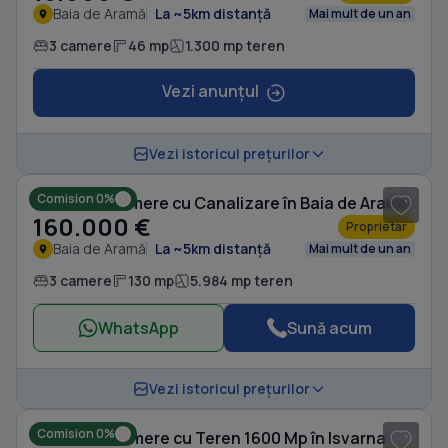
Baia de Aramă
La ~5km distanță
Mai mult de un an
3 camere
46 mp
1.300 mp teren
Vezi anunțul
1
/ 10
Vezi istoricul prețurilor
Comision 0%
Casă cu 3 camere cu Canalizare în Baia de Aramă
160.000 €
Proprietar
Baia de Aramă
La ~5km distanță
Mai mult de un an
3 camere
130 mp
5.984 mp teren
WhatsApp
Sună acum
1
/ 10
Vezi istoricul prețurilor
Comision 0%
Casă cu 6 camere cu Teren 1600 Mp în Isvarna