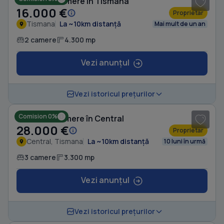
Casă cu 2 camere în Tismana
16.000 €
Proprietar
Tismana
La ~10km distanță
Mai mult de un an
2 camere
4.300 mp
Vezi anunțul
Vezi istoricul prețurilor
Comision 0%
Casă cu 3 camere în Central
28.000 €
Proprietar
Central, Tismana
La ~10km distanță
10 luni în urmă
3 camere
3.300 mp
Vezi anunțul
1
/ 3
Vezi istoricul prețurilor