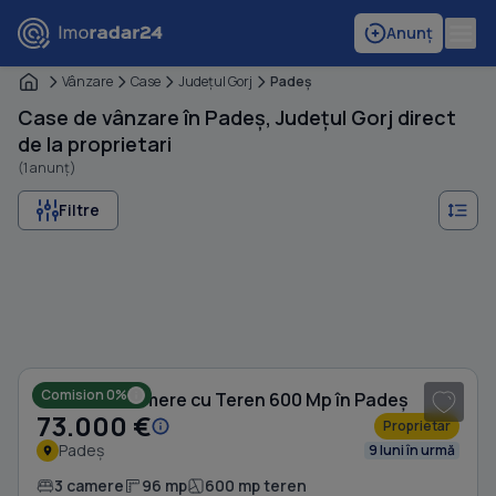
Anunț
Vânzare
Case
Judeţul Gorj
Padeş
Case de vânzare în Padeș, Județul Gorj direct
de la proprietari
(1 anunț)
Filtre
1
/ 2
Comision 0%
Casă cu 3 camere cu Teren 600 Mp în Padeș
73.000 €
Proprietar
Padeș
9 luni în urmă
3 camere
96 mp
600 mp teren