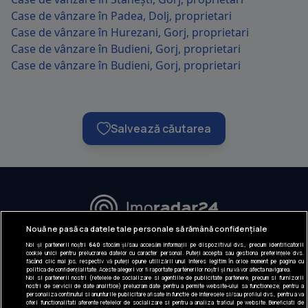
Case de vânzare în Padea, Dolj, proprietari
Case de vânzare în Hurezani, Gorj, proprietari
Case de vânzare în Budieni, Gorj, proprietari
Case de vânzare în Budieni, Gorj, proprietari
Salvează căutarea
URMĂREȘTE-NE:
Nouă ne pasă ca datele tale personale să rămână confidențiale
Noi și partenerii noștri
640
stocăm și/sau accesăm informații pe dispozitivul dvs., precum identificatorii
INFORMAȚII COMPANIE
cookie unici pentru prelucrarea datelor cu caracter personal. Puteți accepta sau gestiona preferințele dvs.
făcând clic mai jos, respectiv vă puteți opune utilizării unui interes legitim în orice moment pe pagina cu
politica de confidențialitate. Aceste alegeri vor fi raportate partenerilor noștri și nu vă vor afecta navigarea.
Despre noi
Noi si partenerii nostri (retelele de socializare si agentiile de publicitate partenere, precum si furnizorii
nostri de servicii de date analitice) prelucram date pentru a permite website-ului sa functioneze, pentru a
Gestionați preferințele
personaliza continutul si anunturile publicitare afisate in functie de interesele si/sau profilul dvs., pentru a va
oferi functionalitati aferente retelelor de socializare si pentru a analiza traficul pe website. Beneficiati de