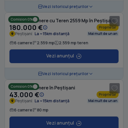
1
/ 19
Vezi istoricul prețurilor
Comision 0%
Casă cu 6 camere cu Teren 2559 Mp în Peștișani
180.000 €
Proprietar
Peștișani
La ~15km distanță
Mai mult de un an
6 camere
2.559 mp
2.559 mp teren
Vezi anunțul
Vezi istoricul prețurilor
Comision 0%
Casă cu 6 camere în Peștișani
43.000 €
Proprietar
Peștișani
La ~15km distanță
Mai mult de un an
6 camere
80 mp
Vezi anunțul