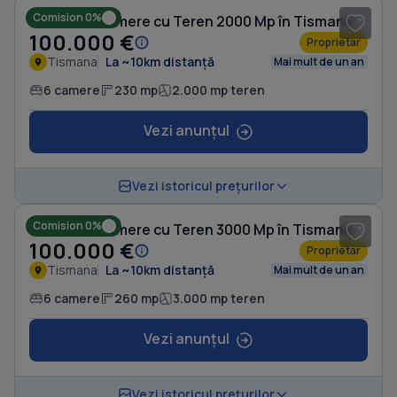
Comision 0%
Casă cu 6 camere cu Teren 2000 Mp în Tismana
100.000 €
Proprietar
Tismana
La ~10km distanță
Mai mult de un an
6 camere
230 mp
2.000 mp teren
Vezi anunțul
1
/ 3
Vezi istoricul prețurilor
Comision 0%
Casă cu 6 camere cu Teren 3000 Mp în Tismana
100.000 €
Proprietar
Tismana
La ~10km distanță
Mai mult de un an
6 camere
260 mp
3.000 mp teren
Vezi anunțul
1
/ 6
Vezi istoricul prețurilor