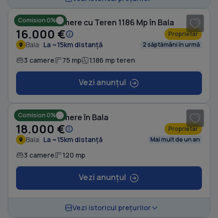
Comision 0%
Casă cu 3 camere cu Teren 1186 Mp în Bala
16.000 €
Proprietar
Bala
La ~15km distanță
2 săptămâni în urmă
3 camere
75 mp
1.186 mp teren
Vezi anunțul
1
/ 7
Comision 0%
Casă cu 3 camere în Bala
18.000 €
Proprietar
Bala
La ~15km distanță
Mai mult de un an
3 camere
120 mp
Vezi anunțul
1
/ 10
Vezi istoricul prețurilor