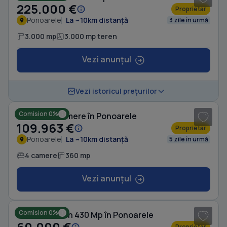
225.000 €
Proprietar
Ponoarele
La ~10km distanță
3 zile în urmă
3.000 mp
3.000 mp teren
Vezi anunțul
1
/ 4
Vezi istoricul prețurilor
Comision 0%
Casă cu 4 camere în Ponoarele
109.963 €
Proprietar
Ponoarele
La ~10km distanță
5 zile în urmă
4 camere
360 mp
Vezi anunțul
1
/ 4
Comision 0%
Casă cu Teren 430 Mp în Ponoarele
60.000 €
Proprietar