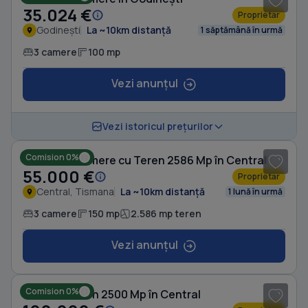
35.024 €
Proprietar
Godinești
La ~10km distanță
1 săptămână în urmă
3 camere
100 mp
Vezi anunțul
1
/ 12
Vezi istoricul prețurilor
Comision 0%
Casă cu 3 camere cu Teren 2586 Mp în Central
55.000 €
Proprietar
Central, Tismana
La ~10km distanță
1 lună în urmă
3 camere
150 mp
2.586 mp teren
Vezi anunțul
1
/ 5
Comision 0%
Casă cu Teren 2500 Mp în Central