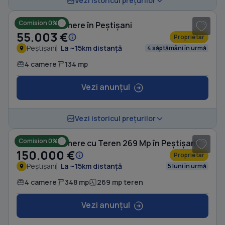
Vezi istoricul prețurilor
Comision 0%
Casă cu 4 camere în Peștișani
55.003 €
Proprietar
Peștișani
La ~15km distanță
4 săptămâni în urmă
4 camere
134 mp
Vezi anunțul
1
/ 12
Vezi istoricul prețurilor
Comision 0%
Casă cu 4 camere cu Teren 269 Mp în Peștișani
150.000 €
Proprietar
Peștișani
La ~15km distanță
5 luni în urmă
4 camere
348 mp
269 mp teren
Vezi anunțul