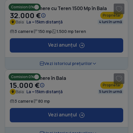
Comision 0%
Casă cu 3 camere cu Teren 1500 Mp în Bala
32.000 €
Proprietar
Bala
La ~15km distanță
4 luni în urmă
3 camere
150 mp
1.500 mp teren
Vezi anunțul
1
/ 5
Vezi istoricul prețurilor
Comision 0%
Casă cu 3 camere în Bala
15.000 €
Proprietar
Bala
La ~15km distanță
5 luni în urmă
3 camere
80 mp
Vezi anunțul
1
/ 8