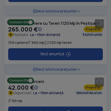
1
/ 20
Vezi istoricul prețurilor
Comision 0%
Casă cu 8 camere cu Teren 1120 Mp în Peștișani
265.000 €
Proprietar
Peștișani
La ~15km distanță
5 luni în urmă
8 camere
660 mp
1.120 mp teren
Vezi anunțul
1
/ 9
Vezi istoricul prețurilor
Comision 0%
Casă în Ciuperceni
42.000 €
Proprietar
Ciuperceni
La ~15km distanță
Mai mult de un an
60 mp