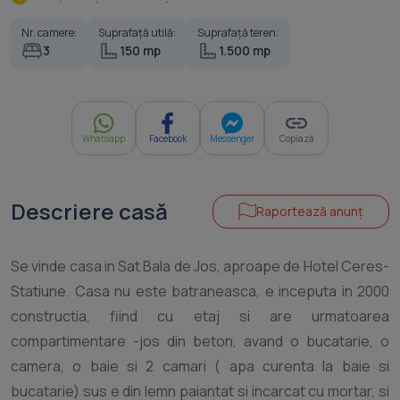
Nr. camere:
Suprafață utilă:
Suprafață teren:
3
150 mp
1.500 mp
Whatsapp
Facebook
Messenger
Copiază
Descriere casă
Raportează anunț
Se vinde casa in Sat Bala de Jos, aproape de Hotel Ceres-
Statiune. Casa nu este batraneasca, e inceputa in 2000
constructia, fiind cu etaj si are urmatoarea
compartimentare -jos din beton, avand o bucatarie, o
camera, o baie si 2 camari ( apa curenta la baie si
bucatarie) sus e din lemn paiantat si incarcat cu mortar, si