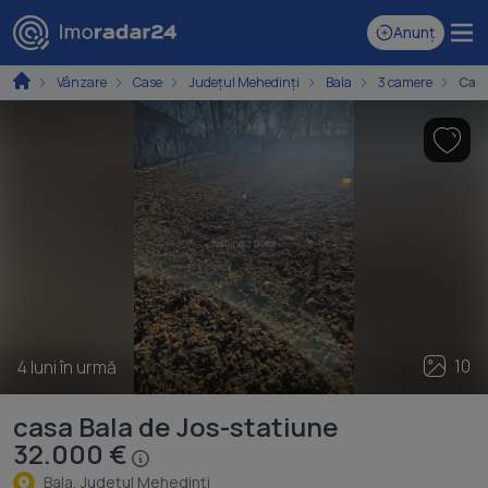
Anunț
Vânzare
Case
Județul Mehedinți
Bala
3 camere
Casă
10
4 luni în urmă
casa Bala de Jos-statiune
32.000 €
Bala, Judeţul Mehedinţi