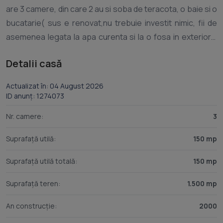
are 3 camere, din care 2 au si soba de teracota, o baie si o
bucatarie( sus e renovat,nu trebuie investit nimic, fii de
asemenea legata la apa curenta si la o fosa in exteriorul
casei). Terenul are suprafata de 1500 m patrati,jumatate
Detalii casă
fiind casa ,vie si pomi iar cealalta jumatate este un teren
lung alaturi de casa pentru legume. In curte mai este si o
Actualizat în: 04 August 2026
bucatarie de vara de 5mp din beton. In curte maj sunt de
ID anunț: 1274073
asemenea 2 robineti de apa. Casa este pe ulita la 100 m de
Nr. camere:
3
intersectia cu drumul spre Bala de Sus. Se vinde in acest
pret si un teren de 1300 mp aflat mai sus de casa la 800 m,
Suprafață utilă:
150 mp
cu vie, fantana, casuta de lemn etc. Exista si posibilitatea
Suprafață utilă totală:
150 mp
racordarii la canalizare. Pret 33000 Euro Pentru mai multe
Suprafață teren:
1.500 mp
An construcție:
2000