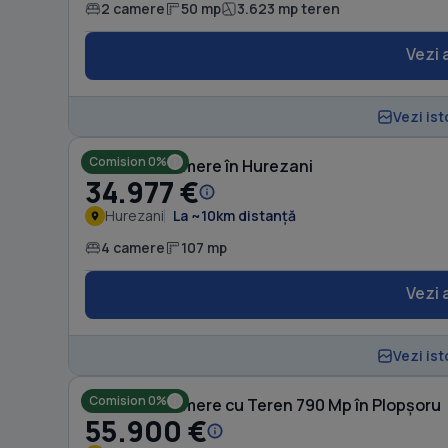
2 camere
50 mp
3.623 mp teren
Vezi 
Vezi ist
Comision 0%
Casă cu 4 camere în Hurezani
34.977 €
Hurezani
La ~10km distanță
4 camere
107 mp
Vezi 
Vezi ist
Comision 0%
Casă cu 4 camere cu Teren 790 Mp în Plopșoru
55.900 €