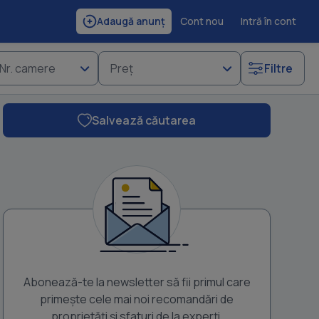
Cont nou
Intră în cont
Adaugă anunț
Nr. camere
Preț
Filtre
Salvează căutarea
Vand casa in jud. Gorj, com Barbate?ti, sat Musculesti. Casa are sup
Bucatarie Camara Hol 2 terase. Casa e prevazuta cu Apa c
Abonează-te la newsletter să fii primul care
primește cele mai noi recomandări de
proprietăți și sfaturi de la experți.