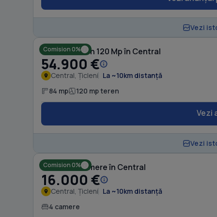
Vezi ist
Comision 0%
Casă cu Teren 120 Mp în Central
54.900 €
Central, Țicleni
La ~10km distanță
84 mp
120 mp teren
Vezi 
Vezi ist
Comision 0%
Casă cu 4 camere în Central
16.000 €
Central, Țicleni
La ~10km distanță
4 camere