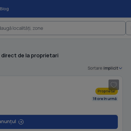
Blog
augă localități, zone
direct de la proprietari
Sortare:
Implicit
Proprietar
18 ore în urmă
anunțul