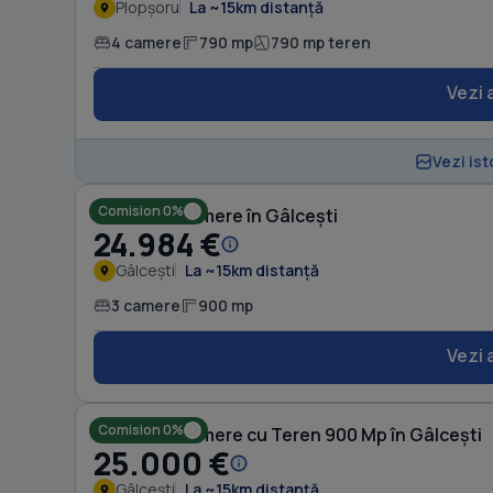
Plopșoru
La ~15km distanță
4 camere
790 mp
790 mp teren
Vezi 
Vezi ist
Comision 0%
Casă cu 3 camere în Gâlcești
24.984 €
Gâlcești
La ~15km distanță
3 camere
900 mp
Vezi 
Comision 0%
Casă cu 3 camere cu Teren 900 Mp în Gâlcești
25.000 €
Gâlcești
La ~15km distanță