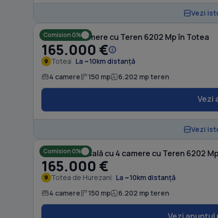
Vezi ist
Comision 0%
Casă cu 4 camere cu Teren 6202 Mp în Totea
165.000 €
Totea
La ~10km distanță
4 camere
150 mp
6.202 mp teren
Vezi 
Vezi ist
Comision 0%
Casă individuală cu 4 camere cu Teren 6202 Mp
165.000 €
Totea de Hurezani
La ~10km distanță
4 camere
150 mp
6.202 mp teren
Vezi anunțul 