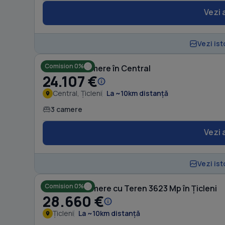
Vezi 
Vezi ist
Comision 0%
Casă cu 3 camere în Central
24.107 €
Central, Țicleni
La ~10km distanță
3 camere
Vezi 
Vezi ist
Comision 0%
Casă cu 2 camere cu Teren 3623 Mp în Țicleni
28.660 €
Țicleni
La ~10km distanță