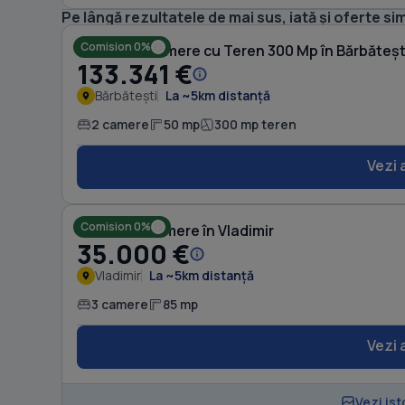
Pe lângă rezultatele de mai sus, iată și oferte sim
Comision 0%
Casă cu 2 camere cu Teren 300 Mp în Bărbăteșt
133.341 €
Bărbătești
La ~5km distanță
2 camere
50 mp
300 mp teren
Vezi 
Comision 0%
Casă cu 3 camere în Vladimir
35.000 €
Vladimir
La ~5km distanță
3 camere
85 mp
Vezi 
Vezi ist