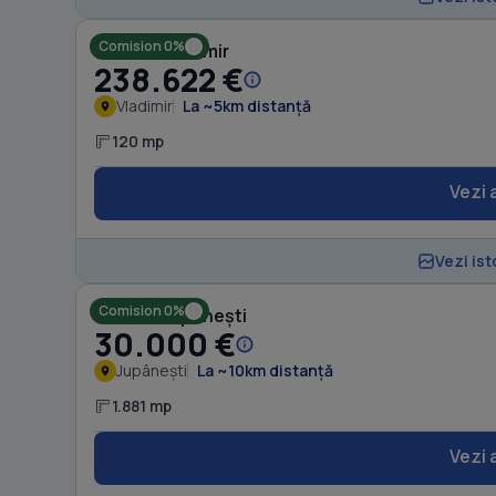
Comision 0%
Casă în Vladimir
238.622 €
Vladimir
La ~5km distanță
120 mp
Vezi 
Vezi ist
Comision 0%
Casă în Jupânești
30.000 €
Jupânești
La ~10km distanță
1.881 mp
Vezi 