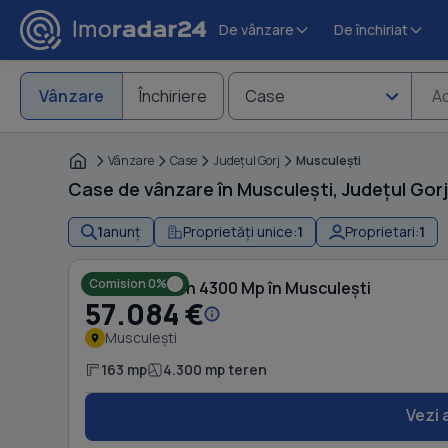
De vânzare
De închiriat
Vânzare
Închiriere
Case
Ad
Vânzare
Case
Judeţul Gorj
Musculeşti
Case de vânzare în Musculești, Județul Gorj 
1
anunț
Proprietăți unice:
1
Proprietari:
1
Comision 0%
Casă cu Teren 4300 Mp în Musculești
57.084 €
Musculești
163 mp
4.300 mp teren
Vezi 