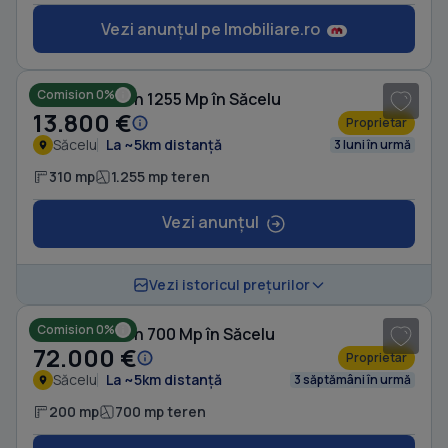
Vezi anunțul pe Imobiliare.ro
1
/ 10
Comision 0%
Casă cu Teren 1255 Mp în Săcelu
13.800 €
Proprietar
Săcelu
La ~5km distanță
3 luni în urmă
310 mp
1.255 mp teren
Vezi anunțul
1
/ 4
Vezi istoricul prețurilor
Comision 0%
Casă cu Teren 700 Mp în Săcelu
72.000 €
Proprietar
Săcelu
La ~5km distanță
3 săptămâni în urmă
200 mp
700 mp teren