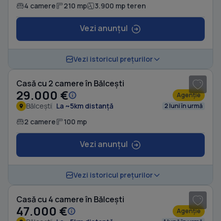
4 camere
210 mp
3.900 mp teren
Vezi anunțul
1
/ 7
Vezi istoricul prețurilor
Casă cu 2 camere în Bălcești
29.000 €
Agenție
Bălcești
La ~5km distanță
2 luni în urmă
2 camere
100 mp
Vezi anunțul
1
/ 10
Vezi istoricul prețurilor
Casă cu 4 camere în Bălcești
47.000 €
Agenție