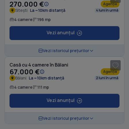
270.000 €
Agenție
Sitești
La ~10km distanță
4 luni în urmă
4 camere
196 mp
Vezi anunțul
1
/ 9
Vezi istoricul prețurilor
Casă cu 4 camere în Bălani
67.000 €
Agenție
Bălani
La ~10km distanță
2 luni în urmă
4 camere
111 mp
Vezi anunțul
Vezi istoricul prețurilor