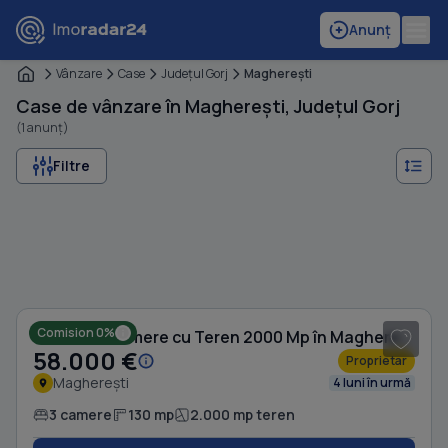
Anunț
Vânzare
Case
Judeţul Gorj
Maghereşti
Case de vânzare în Magherești, Județul Gorj
(1 anunț)
Filtre
1
/ 10
Comision 0%
Casă cu 3 camere cu Teren 2000 Mp în Magherești
58.000 €
Proprietar
Magherești
4 luni în urmă
3 camere
130 mp
2.000 mp teren