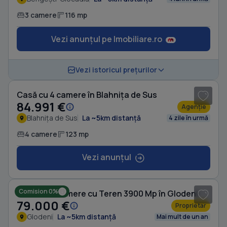
3 camere
116 mp
Vezi anunțul pe Imobiliare.ro
1
/ 10
Vezi istoricul prețurilor
Casă cu 4 camere în Blahnița de Sus
84.991 €
Agenție
Blahnița de Sus
La ~5km distanță
4 zile în urmă
4 camere
123 mp
Vezi anunțul
1
/ 10
Comision 0%
Casă cu 4 camere cu Teren 3900 Mp în Glodeni
79.000 €
Proprietar
Glodeni
La ~5km distanță
Mai mult de un an