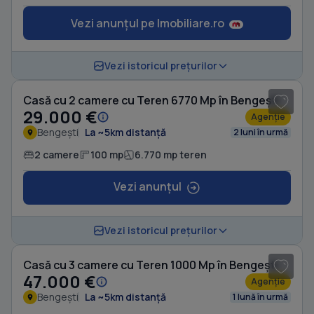
Vezi anunțul pe Imobiliare.ro
1
/ 7
Vezi istoricul prețurilor
Casă cu 2 camere cu Teren 6770 Mp în Bengești
29.000 €
Agenție
Bengești
La ~5km distanță
2 luni în urmă
2 camere
100 mp
6.770 mp teren
Vezi anunțul
1
/ 10
Vezi istoricul prețurilor
Casă cu 3 camere cu Teren 1000 Mp în Bengești
47.000 €
Agenție
Bengești
La ~5km distanță
1 lună în urmă