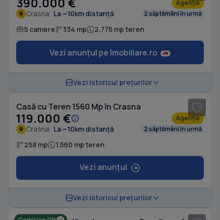
390.000 €
Agenție
Crasna
La ~10km distanță
2 săptămâni în urmă
5 camere
334 mp
2.775 mp teren
Vezi anunțul pe Imobiliare.ro
1
/ 20
Vezi istoricul prețurilor
Casă cu Teren 1560 Mp în Crasna
119.000 €
Agenție
Crasna
La ~10km distanță
2 săptămâni în urmă
258 mp
1.560 mp teren
Vezi anunțul
1
/ 20
Vezi istoricul prețurilor
Comision 0%