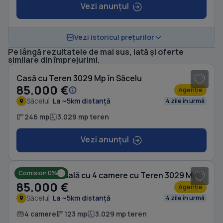
Vezi anunțul
Vezi istoricul prețurilor
Pe lângă rezultatele de mai sus, iată și oferte
1
/ 10
similare din împrejurimi.
Casă cu Teren 3029 Mp în Săcelu
85.000 €
Agenție
Săcelu
La ~5km distanță
4 zile în urmă
246 mp
3.029 mp teren
Vezi anunțul
1
/ 10
Comision 0%
Casă individuală cu 4 camere cu Teren 3029 Mp în Săcelu
85.000 €
Agenție
Săcelu
La ~5km distanță
4 zile în urmă
4 camere
123 mp
3.029 mp teren