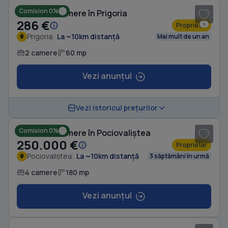
Comision 0%
Casă cu 2 camere în Prigoria
286 €
Proprietar
1
Prigoria
La ~10km distanță
Mai mult de un an
2 camere
60 mp
Vezi anunțul
1
/ 8
Vezi istoricul prețurilor
Comision 0%
Casă cu 4 camere în Pociovaliștea
250.000 €
Proprietar
Pociovaliștea
La ~10km distanță
3 săptămâni în urmă
4 camere
180 mp
Vezi anunțul
1
/ 5