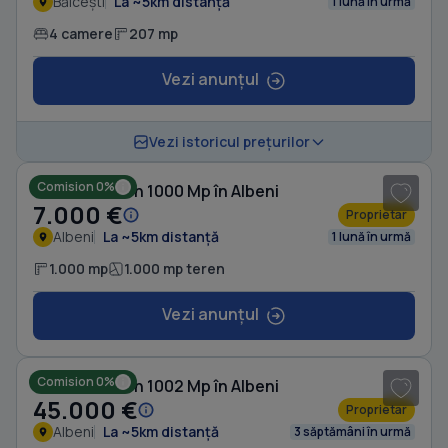
Bălcești
La ~5km distanță
1 lună în urmă
4 camere
207 mp
Vezi anunțul
1
/ 4
Vezi istoricul prețurilor
Comision 0%
Casă cu Teren 1000 Mp în Albeni
7.000 €
Proprietar
Albeni
La ~5km distanță
1 lună în urmă
1.000 mp
1.000 mp teren
Vezi anunțul
1
/ 4
Comision 0%
Casă cu Teren 1002 Mp în Albeni
45.000 €
Proprietar
Albeni
La ~5km distanță
3 săptămâni în urmă