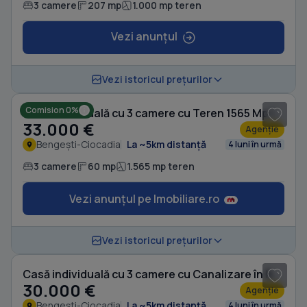
3 camere
207 mp
1.000 mp teren
Vezi anunțul
1
/ 10
Vezi istoricul prețurilor
Comision 0%
Casă individuală cu 3 camere cu Teren 1565 Mp în Bengești-Ciocadia
33.000 €
Agenție
Bengești-Ciocadia
La ~5km distanță
4 luni în urmă
3 camere
60 mp
1.565 mp teren
Vezi anunțul pe Imobiliare.ro
1
/ 8
Vezi istoricul prețurilor
Casă individuală cu 3 camere cu Canalizare în Bengești-Ciocadia
30.000 €
Agenție
Bengești-Ciocadia
La ~5km distanță
4 luni în urmă