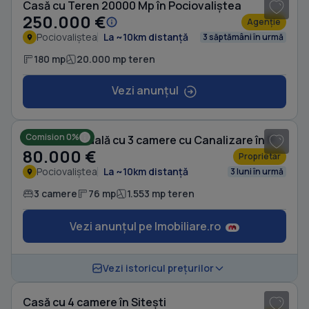
Casă cu Teren 20000 Mp în Pociovaliștea
250.000 €
Agenție
Pociovaliștea
La ~10km distanță
3 săptămâni în urmă
180 mp
20.000 mp teren
Vezi anunțul
Comision 0%
Casă individuală cu 3 camere cu Canalizare în Pociovaliștea
80.000 €
Proprietar
Pociovaliștea
La ~10km distanță
3 luni în urmă
3 camere
76 mp
1.553 mp teren
Vezi anunțul pe Imobiliare.ro
1
/ 10
Vezi istoricul prețurilor
Casă cu 4 camere în Sitești