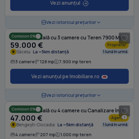
Vezi anunțul
1
/ 7
Vezi istoricul prețurilor
Comision 0%
Casă individuală cu 3 camere cu Teren 7900 Mp în Săcelu
59.000 €
Proprietar
Săcelu
La ~5km distanță
1 lună în urmă
3 camere
128 mp
7.900 mp teren
Vezi anunțul pe Imobiliare.ro
1
/ 10
Vezi istoricul prețurilor
Comision 0%
Casă individuală cu 4 camere cu Canalizare în Bengești-Ciocadia
47.000 €
Agenție
1
Bengești-Ciocadia
La ~5km distanță
1 lună în urmă
4 camere
207 mp
1.000 mp teren