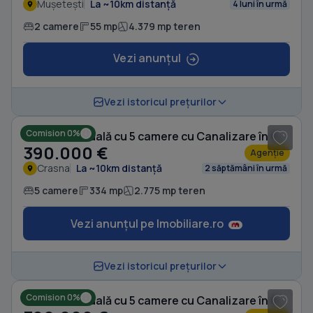
Mușetești
La ~10km distanță
4 luni în urmă
2 camere
55 mp
4.379 mp teren
Vezi anunțul
1
/ 20
Vezi istoricul prețurilor
Comision 0%
Casă individuală cu 5 camere cu Canalizare în Crasna
390.000 €
Agenție
Crasna
La ~10km distanță
2 săptămâni în urmă
5 camere
334 mp
2.775 mp teren
Vezi anunțul pe Imobiliare.ro
1
/ 20
Vezi istoricul prețurilor
Comision 0%
Casă individuală cu 5 camere cu Canalizare în Crasna