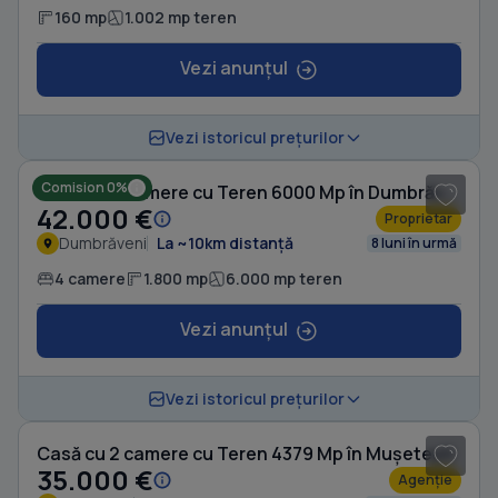
160 mp
1.002 mp teren
Vezi anunțul
1
/ 10
Vezi istoricul prețurilor
Comision 0%
Casă cu 4 camere cu Teren 6000 Mp în Dumbrăveni
42.000 €
Proprietar
Dumbrăveni
La ~10km distanță
8 luni în urmă
4 camere
1.800 mp
6.000 mp teren
Vezi anunțul
1
/ 10
Vezi istoricul prețurilor
Casă cu 2 camere cu Teren 4379 Mp în Mușetești
35.000 €
Agenție