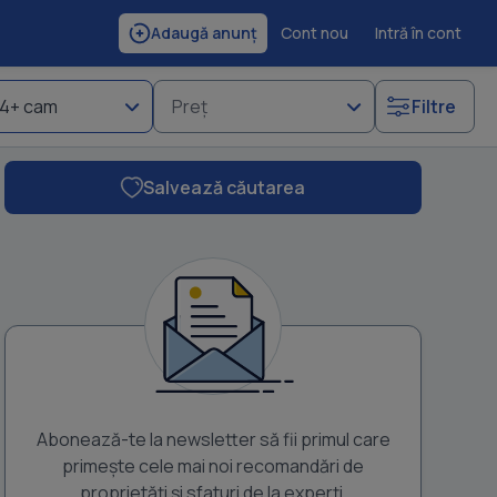
Cont nou
Intră în cont
Adaugă anunț
4+ cam
Preț
Filtre
Salvează căutarea
Abonează-te la newsletter să fii primul care
primește cele mai noi recomandări de
proprietăți și sfaturi de la experți.