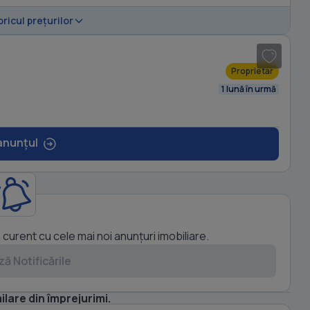
oricul prețurilor
Proprietar
1 lună în urmă
anunțul
a curent cu cele mai noi anunțuri imobiliare.
ă Notificările
1
/ 10
ilare din împrejurimi.