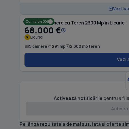
Vezi ist
Comision 0%
Casă cu 5 camere cu Teren 2300 Mp în Licurici
68.000 €
Licurici
5 camere
291 mp
2.300 mp teren
Vezi 
Activează notificările
pentru a fi l
Activeaz
Pe lângă rezultatele de mai sus, iată și oferte sim