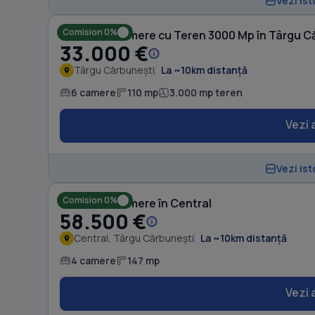
Vezi ist
Comision 0%
Casă cu 6 camere cu Teren 3000 Mp în Târgu C
33.000 €
Târgu Cărbunești
La ~10km distanță
6 camere
110 mp
3.000 mp teren
Vezi 
Vezi ist
Comision 0%
Casă cu 4 camere în Central
58.500 €
Central, Târgu Cărbunești
La ~10km distanță
4 camere
147 mp
Vezi 