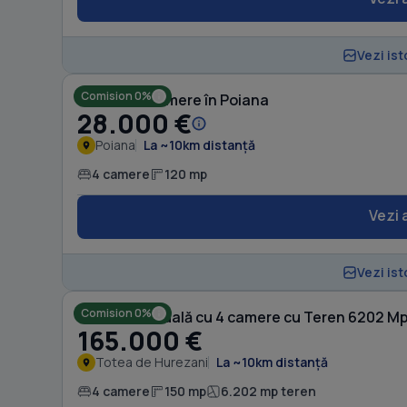
Vezi ist
Comision 0%
Casă cu 4 camere în Poiana
28.000 €
Poiana
La ~10km distanță
4 camere
120 mp
Vezi 
Vezi ist
Comision 0%
Casă individuală cu 4 camere cu Teren 6202 Mp
165.000 €
Totea de Hurezani
La ~10km distanță
4 camere
150 mp
6.202 mp teren