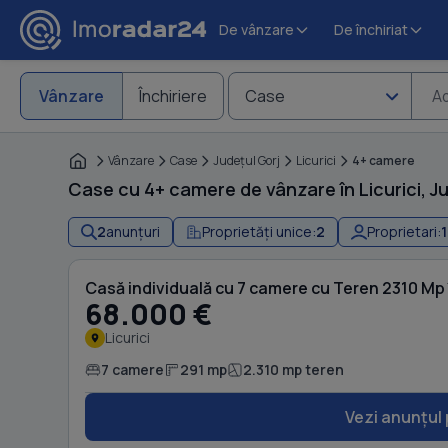
De vânzare
De închiriat
Vânzare
Închiriere
Case
Ad
Vânzare
Case
Judeţul Gorj
Licurici
4+ camere
Case cu 4+ camere de vânzare în Licurici, J
2
anunțuri
Proprietăți unice:
2
Proprietari:
1
Casă individuală cu 7 camere cu Teren 2310 Mp î
68.000 €
Licurici
7 camere
291 mp
2.310 mp teren
Vezi anunțul 