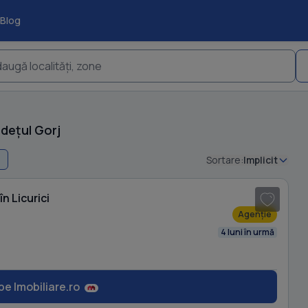
Blog
augă localități, zone
udețul Gorj
Sortare:
Implicit
1
/ 17
n Licurici
Agenție
4 luni în urmă
pe Imobiliare.ro