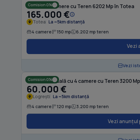
Comision 0%
Casă cu 4 camere cu Teren 6202 Mp în Totea
165.000 €
Totea
La ~5km distanță
4 camere
150 mp
6.202 mp teren
Vezi 
Vezi ist
Comision 0%
Casă individuală cu 4 camere cu Teren 3200 Mp 
60.000 €
Logrești
La ~5km distanță
4 camere
120 mp
3.200 mp teren
Vezi anunțul 