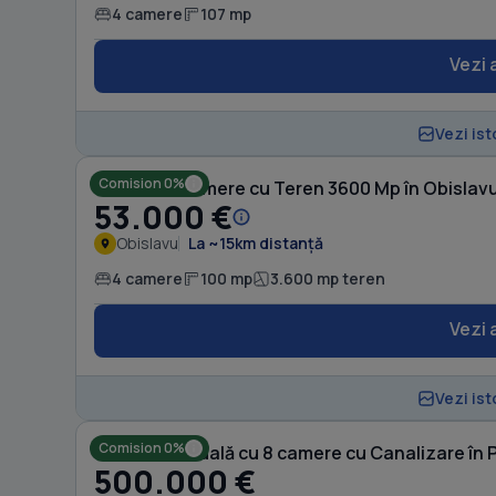
4 camere
107 mp
Vezi 
Vezi ist
Comision 0%
Casă cu 4 camere cu Teren 3600 Mp în Obislav
53.000 €
Obislavu
La ~15km distanță
4 camere
100 mp
3.600 mp teren
Vezi 
Vezi ist
Comision 0%
Casă individuală cu 8 camere cu Canalizare în 
500.000 €