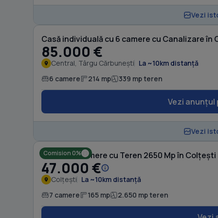
Vezi ist
Casă individuală cu 6 camere cu Canalizare în 
85.000 €
Central, Târgu Cărbunești
La ~10km distanță
6 camere
214 mp
339 mp teren
Vezi anunțul 
Vezi ist
Comision 0%
Casă cu 7 camere cu Teren 2650 Mp în Colțești
47.000 €
Colțești
La ~10km distanță
7 camere
165 mp
2.650 mp teren
Vezi 