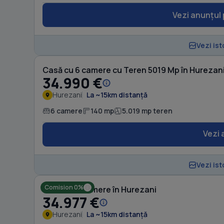
Vezi anunțul 
Vezi ist
Casă cu 6 camere cu Teren 5019 Mp în Hurezan
34.990 €
Hurezani
La ~15km distanță
6 camere
140 mp
5.019 mp teren
Vezi 
Vezi ist
Comision 0%
Casă cu 4 camere în Hurezani
34.977 €
Hurezani
La ~15km distanță