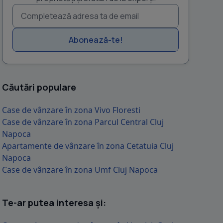
vand o proprietate generoasa ,in comuna Licurici,jud. Gorj, o casa 
familie care dore?te confort, liniste ?i poten?ial de extinder
Abonează-te!
Căutări populare
Case de vânzare în zona Vivo Floresti
Case de vânzare în zona Parcul Central Cluj
Napoca
Apartamente de vânzare în zona Cetatuia Cluj
Napoca
Case de vânzare în zona Umf Cluj Napoca
Te-ar putea interesa și: