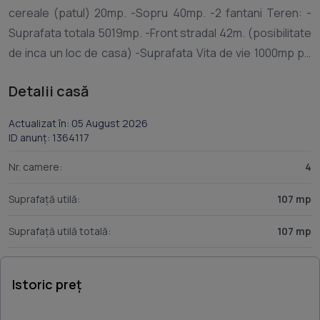
cereale (patul) 20mp. -Sopru 40mp. -2 fantani Teren: -
Suprafata totala 5019mp. -Front stradal 42m. (posibilitate
de inca un loc de casa) -Suprafata Vita de vie 1000mp pe
spalieri betonati -Solar cadru metalic si folie plastic
Detalii casă
Actualizat în: 05 August 2026
ID anunț: 1364117
Nr. camere:
4
Suprafață utilă:
107 mp
Suprafață utilă totală:
107 mp
Istoric preț