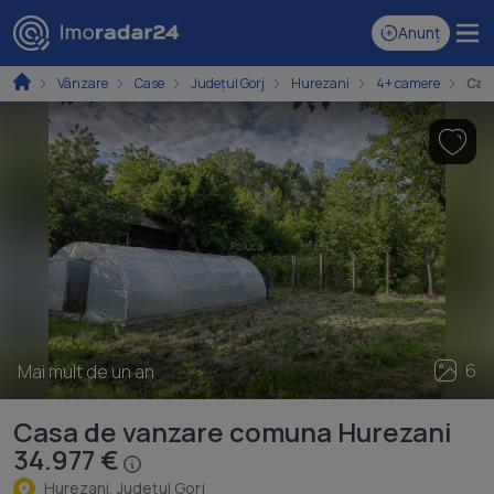
Anunț
Vânzare
Case
Județul Gorj
Hurezani
4+ camere
Cas
6
Mai mult de un an
Casa de vanzare comuna Hurezani
34.977 €
Hurezani, Judeţul Gorj