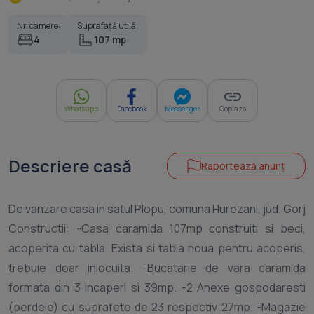
Nr. camere:
Suprafață utilă:
4
107 mp
Whatsapp
Facebook
Messenger
Copiază
Descriere casă
Raportează anunț
De vanzare casa in satul Plopu, comuna Hurezani, jud. Gorj
Constructii: -Casa caramida 107mp construiti si beci,
acoperita cu tabla. Exista si tabla noua pentru acoperis,
trebuie doar inlocuita. -Bucatarie de vara caramida
formata din 3 incaperi si 39mp. -2 Anexe gospodaresti
(perdele) cu suprafete de 23 respectiv 27mp. -Magazie