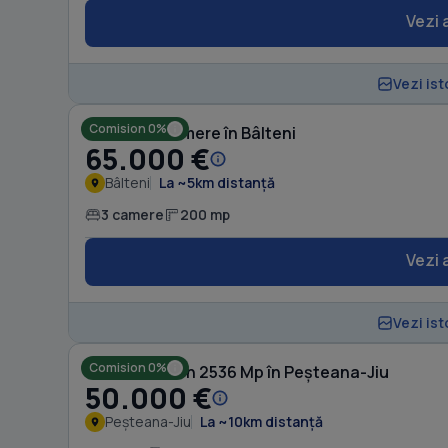
Vezi 
Vezi ist
Comision 0%
Casă cu 3 camere în Bâlteni
65.000 €
Bâlteni
La ~5km distanță
3 camere
200 mp
Vezi 
Vezi ist
Comision 0%
Casă cu Teren 2536 Mp în Peșteana-Jiu
50.000 €
Peșteana-Jiu
La ~10km distanță