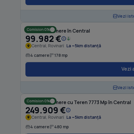
Vezi ist
Comision 0%
Casă cu 4 camere în Central
99.982 €
Central, Rovinari
La ~5km distanță
4 camere
178 mp
Vezi 
Vezi ist
Comision 0%
Casă cu 4 camere cu Teren 7773 Mp în Central
249.909 €
Central, Rovinari
La ~5km distanță
4 camere
480 mp