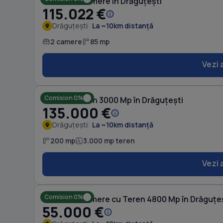
Casă cu 2 camere în Drăguțești
115.022 €
Drăguțești
La ~10km distanță
2 camere
85 mp
Vezi 
Comision 0%
Casă cu Teren 3000 Mp în Drăguțești
135.000 €
Drăguțești
La ~10km distanță
200 mp
3.000 mp teren
Vezi 
Comision 0%
Casă cu 3 camere cu Teren 4800 Mp în Drăguțe
55.000 €