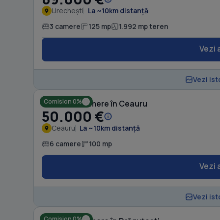
Urechești
La ~10km distanță
3 camere
125 mp
1.992 mp teren
Vezi 
Vezi ist
Comision 0%
Casă cu 6 camere în Ceauru
50.000 €
Ceauru
La ~10km distanță
6 camere
100 mp
Vezi 
Vezi ist
Comision 0%