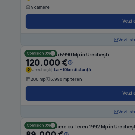
4 camere
Vezi 
Vezi ist
Comision 0%
Casă cu Teren 6990 Mp în Urechești
120.000 €
Urechești
La ~10km distanță
200 mp
6.990 mp teren
Vezi 
Vezi ist
Comision 0%
Casă cu 3 camere cu Teren 1992 Mp în Urecheșt
89.000 €