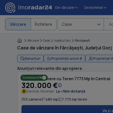
De vânzare
De închiriat
Vânzare
Închiriere
Case
Ad
Vânzare
Case
Judeţul Gorj
Fărcăşeşti
Case de vânzare în Fărcășești, Județul Gorj 
0
anunțuri
Proprietăți unice:
0
Proprietari:
Anunțuri relevante din apropiere.
Comision 0%
Casă cu 3 camere cu Teren 7773 Mp în Central
320.000 €
Central, Rovinari
La ~5km distanță
3 camere
480 mp
7.773 mp teren
Vezi 