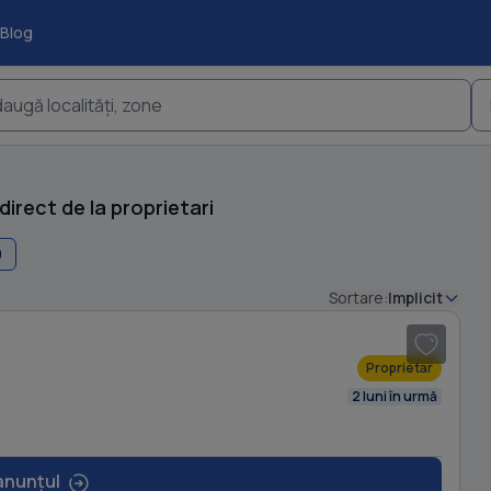
Blog
augă localități, zone
direct de la proprietari
0
1
/ 5
Sortare:
Implicit
Proprietar
2 luni în urmă
anunțul