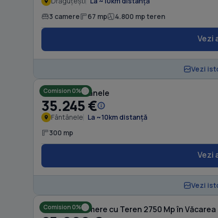
Drăguțești
La ~10km distanță
3 camere
67 mp
4.800 mp teren
Vezi 
Vezi ist
Comision 0%
Casă în Fântânele
35.245 €
Fântânele
La ~10km distanță
300 mp
Vezi 
Vezi ist
Comision 0%
Casă cu 5 camere cu Teren 2750 Mp în Văcarea