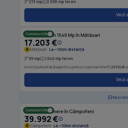
213 mp
2.536 mp teren
Vezi 
Comision 0%
Casă cu Teren 1540 Mp în Mătăsari
17.203 €
Mătăsari
La ~10km distanță
55 mp
1.540 mp teren
Anunț publicat de
2
agenții cu prețuri cuprinse între
17.203 EUR
ș
Vezi 
Vezi ist
Comision 0%
Casă cu 4 camere în Câmpofeni
39.992 €
Câmpofeni
La ~10km distanță