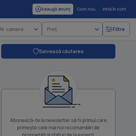
Cont nou
Intră în cont
Adaugă anunț
Nr. camere
Preț
Filtre
Salvează căutarea
Abonează-te la newsletter să fii primul care
primește cele mai noi recomandări de
proprietăți și sfaturi de la experți.