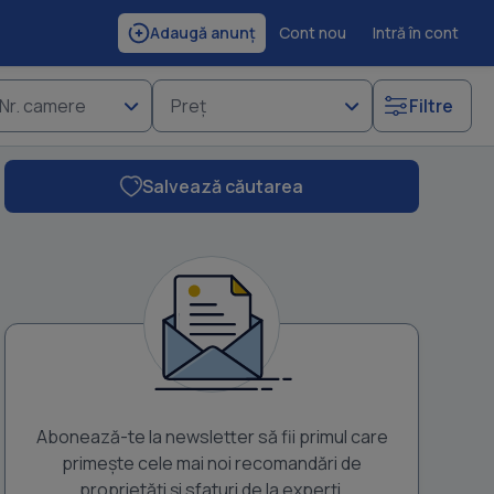
Cont nou
Intră în cont
Adaugă anunț
Nr. camere
Preț
Filtre
Salvează căutarea
Abonează-te la newsletter să fii primul care
primește cele mai noi recomandări de
proprietăți și sfaturi de la experți.