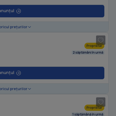
anunțul
1
/ 7
oricul prețurilor
Proprietar
2 săptămâni în urmă
anunțul
1
/ 6
oricul prețurilor
Proprietar
1 săptămână în urmă