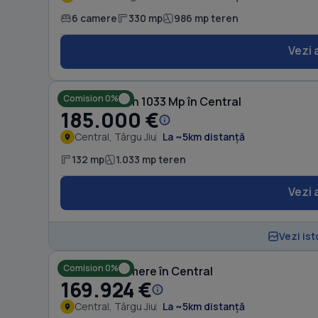
6 camere
330 mp
986 mp teren
Vezi 
Comision 0%
Casă cu Teren 1033 Mp în Central
185.000 €
Central, Târgu Jiu
La ~5km distanță
132 mp
1.033 mp teren
Vezi 
Vezi ist
Comision 0%
Casă cu 3 camere în Central
169.924 €
Central, Târgu Jiu
La ~5km distanță