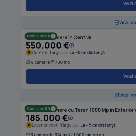
Vezi 
Vezi ist
Comision 0%
Casă cu 4 camere în Central
550.000 €
Central, Târgu Jiu
La ~5km distanță
4 camere
700 mp
Vezi 
Vezi ist
Comision 0%
Casă cu 3 camere cu Teren 1000 Mp în Exterior 
185.000 €
Exterior Vest, Târgu Jiu
La ~5km distanță
3 camere
314 mp
1.000 mp teren