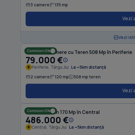
3 camere
135 mp
Vezi 
Vezi ist
Comision 0%
Casă cu 2 camere cu Teren 508 Mp în Periferie
79.000 €
Periferie, Târgu Jiu
La ~5km distanță
2 camere
120 mp
508 mp teren
Vezi 
Comision 0%
Casă cu Teren 170 Mp în Central
486.000 €
Central, Târgu Jiu
La ~5km distanță