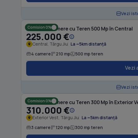
Vezi ist
Comision 0%
Casă cu 4 camere cu Teren 500 Mp în Central
225.000 €
Central, Târgu Jiu
La ~5km distanță
4 camere
210 mp
500 mp teren
Vezi 
Vezi ist
Comision 0%
Casă cu 3 camere cu Teren 300 Mp în Exterior V
310.000 €
Exterior Vest, Târgu Jiu
La ~5km distanță
3 camere
120 mp
300 mp teren