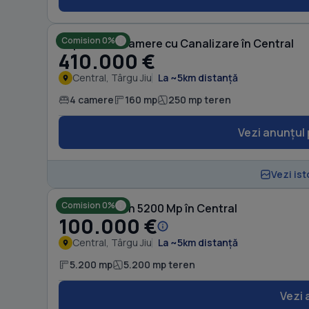
Comision 0%
Duplex cu 4 camere cu Canalizare în Central
410.000 €
Central, Târgu Jiu
La ~5km distanță
4 camere
160 mp
250 mp teren
Vezi anunțul 
Vezi ist
Comision 0%
Casă cu Teren 5200 Mp în Central
100.000 €
Central, Târgu Jiu
La ~5km distanță
5.200 mp
5.200 mp teren
Vezi 