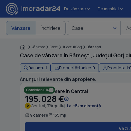
De vânzare
De închiriat
Vânzare
Închiriere
Case
Ad
Vânzare
Case
Judeţul Gorj
Bârseşti
Case de vânzare în Bârsești, Județul Gorj dir
0
anunțuri
Proprietăți unice:
0
Proprietari:
Anunțuri relevante din apropiere.
Comision 0%
Casă cu 4 camere în Central
195.028 €
Central, Târgu Jiu
La ~5km distanță
4 camere
135 mp
Vezi 