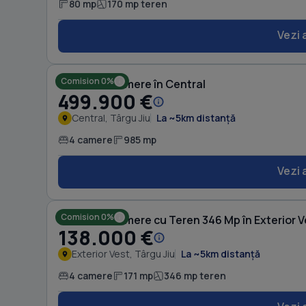
80 mp
170 mp teren
Vezi 
Comision 0%
Casă cu 4 camere în Central
499.900 €
Central, Târgu Jiu
La ~5km distanță
4 camere
985 mp
Vezi 
Comision 0%
Casă cu 4 camere cu Teren 346 Mp în Exterior V
138.000 €
Exterior Vest, Târgu Jiu
La ~5km distanță
4 camere
171 mp
346 mp teren