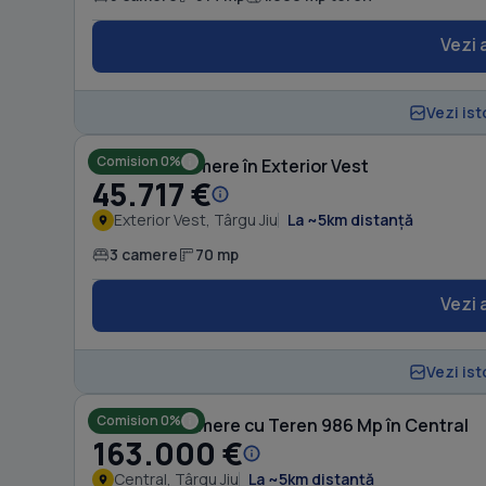
Vezi 
Vezi ist
Comision 0%
Casă cu 3 camere în Exterior Vest
45.717 €
Exterior Vest, Târgu Jiu
La ~5km distanță
3 camere
70 mp
Vezi 
Vezi ist
Comision 0%
Casă cu 6 camere cu Teren 986 Mp în Central
163.000 €
Central, Târgu Jiu
La ~5km distanță