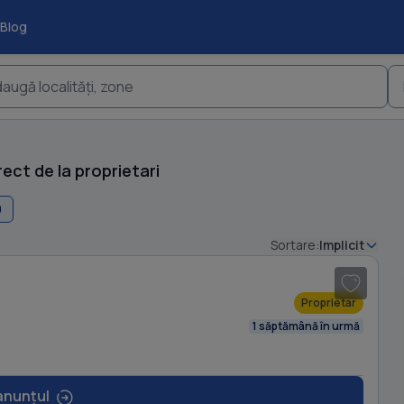
Blog
augă localități, zone
ect de la proprietari
0
1
/ 14
Sortare:
Implicit
Proprietar
1 săptămână în urmă
anunțul