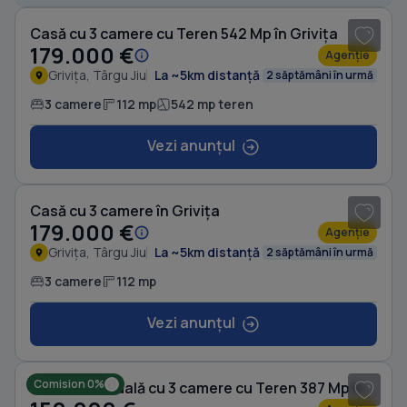
Casă cu 3 camere cu Teren 542 Mp în Grivița
179.000 €
Agenție
Grivița, Târgu Jiu
La ~5km distanță
2 săptămâni în urmă
3 camere
112 mp
542 mp teren
Vezi anunțul
1
/ 8
Casă cu 3 camere în Grivița
179.000 €
Agenție
Grivița, Târgu Jiu
La ~5km distanță
2 săptămâni în urmă
3 camere
112 mp
Vezi anunțul
1
/ 12
Comision 0%
Casă individuală cu 3 camere cu Teren 387 Mp în 1 Mai