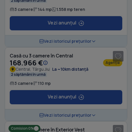
2 săptămâni în urmă
3 camere
144 mp
1.558 mp teren
Vezi anunțul
1
/ 7
Vezi istoricul prețurilor
Casă cu 3 camere în Central
168.966 €
Agenție
Central, Târgu Jiu
La ~10km distanță
2 săptămâni în urmă
3 camere
110 mp
Vezi anunțul
1
/ 7
Vezi istoricul prețurilor
Comision 0%
Casă cu 3 camere în Exterior Vest