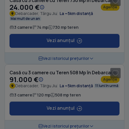
Casă cu 3 camere cu Teren 730 Mp în Debarcader
24.000 €
Agenție
Debarcader, Târgu Jiu
La ~5km distanță
Mai mult de un an
3 camere
74 mp
730 mp teren
Vezi anunțul
1
/ 6
Vezi istoricul prețurilor
Casă cu 3 camere cu Teren 508 Mp în Debarcader
91.000 €
Agenție
Debarcader, Târgu Jiu
La ~5km distanță
11 luni în urmă
3 camere
120 mp
508 mp teren
Vezi anunțul
1
/ 5
Vezi istoricul prețurilor