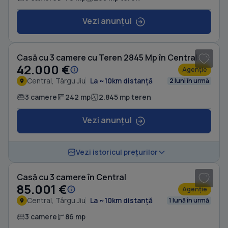
Vezi anunțul
1
/ 8
Casă cu 3 camere cu Teren 2845 Mp în Central
42.000 €
Agenție
Central, Târgu Jiu
La ~10km distanță
2 luni în urmă
3 camere
242 mp
2.845 mp teren
Vezi anunțul
1
/ 8
Vezi istoricul prețurilor
Casă cu 3 camere în Central
85.001 €
Agenție
Central, Târgu Jiu
La ~10km distanță
1 lună în urmă
3 camere
86 mp