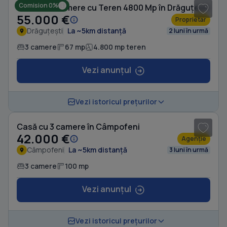
Comision 0%
Casă cu 3 camere cu Teren 4800 Mp în Drăguțești
55.000 €
Proprietar
Drăguțești
La ~5km distanță
2 luni în urmă
3 camere
67 mp
4.800 mp teren
Vezi anunțul
1
/ 5
Vezi istoricul prețurilor
Casă cu 3 camere în Câmpofeni
42.000 €
Agenție
Câmpofeni
La ~5km distanță
3 luni în urmă
3 camere
100 mp
Vezi anunțul
1
/ 9
Vezi istoricul prețurilor