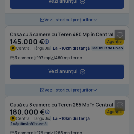
Vezi anunțul
1
/ 11
Vezi istoricul prețurilor
Casă cu 3 camere cu Teren 480 Mp în Central
145.000 €
Agenție
Central, Târgu Jiu
La ~10km distanță
Mai mult de un an
3 camere
97 mp
480 mp teren
Vezi anunțul
1
/ 10
Vezi istoricul prețurilor
Casă cu 3 camere cu Teren 265 Mp în Central
180.000 €
Agenție
Central, Târgu Jiu
La ~10km distanță
1 săptămână în urmă
3 camere
79 mp
265 mp teren