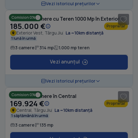
1
/ 11
Vezi istoricul prețurilor
Comision 0%
Casă cu 3 camere cu Teren 1000 Mp în Exterior Vest
185.000 €
Proprietar
Exterior Vest, Târgu Jiu
La ~10km distanță
1 lună în urmă
3 camere
314 mp
1.000 mp teren
Vezi anunțul
1
/ 8
Vezi istoricul prețurilor
Comision 0%
Casă cu 3 camere în Central
169.924 €
Proprietar
Central, Târgu Jiu
La ~10km distanță
1 săptămână în urmă
3 camere
135 mp