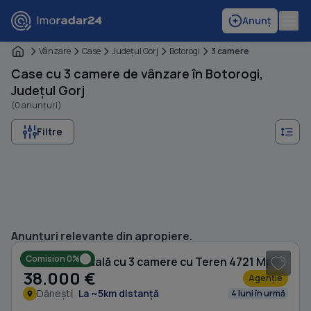
Anunț
Vânzare
Case
Judeţul Gorj
Botorogi
3 camere
Case cu 3 camere de vânzare în Botorogi,
Județul Gorj
(0 anunțuri)
Filtre
1
/ 18
Anunțuri relevante din apropiere.
Comision 0%
Casă individuală cu 3 camere cu Teren 4721 Mp în Dănești
38.000 €
Agenție
Dănești
La ~5km distanță
4 luni în urmă