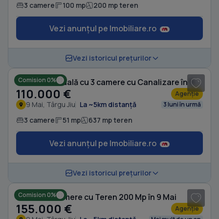
3 camere
100 mp
200 mp teren
Vezi anunțul pe Imobiliare.ro
1
/ 9
Vezi istoricul prețurilor
Comision 0%
Casă individuală cu 3 camere cu Canalizare în 9 Mai
110.000 €
Agenție
9 Mai, Târgu Jiu
La ~5km distanță
3 luni în urmă
3 camere
51 mp
637 mp teren
Vezi anunțul pe Imobiliare.ro
1
/ 10
Vezi istoricul prețurilor
Comision 0%
Casă cu 3 camere cu Teren 200 Mp în 9 Mai
155.000 €
Agenție