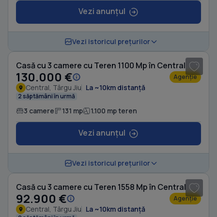
Vezi anunțul
Vezi istoricul prețurilor
Casă cu 3 camere cu Teren 1100 Mp în Central
130.000 €
Agenție
Central, Târgu Jiu
La ~10km distanță
2 săptămâni în urmă
3 camere
131 mp
1.100 mp teren
Vezi anunțul
1
/ 20
Vezi istoricul prețurilor
Casă cu 3 camere cu Teren 1558 Mp în Central
92.900 €
Agenție
Central, Târgu Jiu
La ~10km distanță