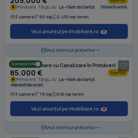
205.000 €
Agenție
Primăverii, Târgu Jiu
La ~5km distanță
10 luni în urmă
3 camere
60 mp
2.455 mp teren
Vezi anunțul pe Imobiliare.ro
1
/ 15
Vezi istoricul prețurilor
Comision 0%
Casă cu 3 camere cu Canalizare în Primăverii
85.000 €
Agenție
Primăverii, Târgu Jiu
La ~5km distanță
Mai mult de un an
3 camere
79 mp
616 mp teren
Vezi anunțul pe Imobiliare.ro
1
/ 8
Vezi istoricul prețurilor