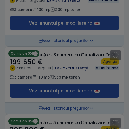
9 Mai, Târgu Jiu
La ~5km distanță
Mai mult de un an
3 camere
100 mp
200 mp teren
Vezi anunțul pe Imobiliare.ro
1
/ 10
Vezi istoricul prețurilor
Comision 0%
Casă individuală cu 3 camere cu Canalizare în Primăverii
199.650 €
Agenție
Primăverii, Târgu Jiu
La ~5km distanță
5 luni în urmă
3 camere
110 mp
539 mp teren
Vezi anunțul pe Imobiliare.ro
1
/ 7
Vezi istoricul prețurilor
Comision 0%
Casă individuală cu 3 camere cu Canalizare în Primăverii