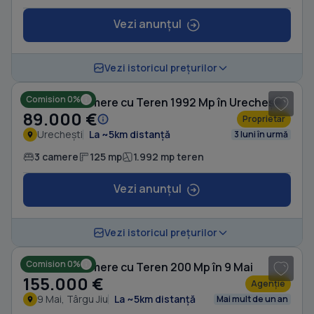
Vezi anunțul
1
/ 5
Vezi istoricul prețurilor
Comision 0%
Casă cu 3 camere cu Teren 1992 Mp în Urechești
89.000 €
Proprietar
Urechești
La ~5km distanță
3 luni în urmă
3 camere
125 mp
1.992 mp teren
Vezi anunțul
1
/ 10
Vezi istoricul prețurilor
Comision 0%
Casă cu 3 camere cu Teren 200 Mp în 9 Mai
155.000 €
Agenție
9 Mai, Târgu Jiu
La ~5km distanță
Mai mult de un an