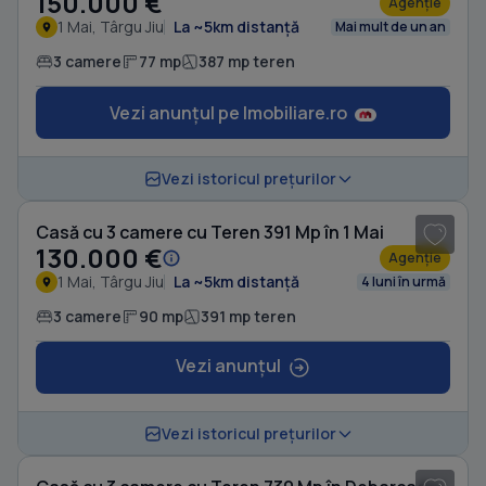
150.000 €
Agenție
1 Mai, Târgu Jiu
La ~5km distanță
Mai mult de un an
3 camere
77 mp
387 mp teren
Vezi anunțul pe Imobiliare.ro
1
/ 8
Vezi istoricul prețurilor
Casă cu 3 camere cu Teren 391 Mp în 1 Mai
130.000 €
Agenție
1 Mai, Târgu Jiu
La ~5km distanță
4 luni în urmă
3 camere
90 mp
391 mp teren
Vezi anunțul
1
/ 9
Vezi istoricul prețurilor