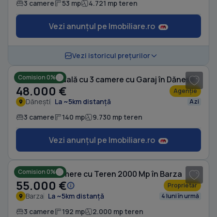
3 camere
53 mp
4.721 mp teren
Vezi anunțul pe Imobiliare.ro
1
/ 10
Vezi istoricul prețurilor
Comision 0%
Casă individuală cu 3 camere cu Garaj în Dănești
48.000 €
Agenție
Dănești
La ~5km distanță
Azi
3 camere
140 mp
9.730 mp teren
Vezi anunțul pe Imobiliare.ro
Comision 0%
Casă cu 3 camere cu Teren 2000 Mp în Barza
55.000 €
Proprietar
Barza
La ~5km distanță
4 luni în urmă
3 camere
192 mp
2.000 mp teren