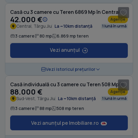
Casă cu 3 camere cu Teren 6869 Mp în Central
42.000 €
Agenție
Central, Târgu Jiu
La ~10km distanță
1 lună în urmă
3 camere
80 mp
6.869 mp teren
Vezi anunțul
1
/ 14
Vezi istoricul prețurilor
Casă individuală cu 3 camere cu Teren 508 Mp în Sud-Vest
88.000 €
Agenție
Sud-Vest, Târgu Jiu
La ~10km distanță
1 lună în urmă
3 camere
88 mp
508 mp teren
Vezi anunțul pe Imobiliare.ro