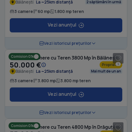
Bălănești
La ~25km distanță
2 săptămâni în urmă
3 camere
60 mp
1.800 mp teren
Vezi anunțul
1
/ 5
Vezi istoricul prețurilor
Comision 0%
Casă cu 3 camere cu Teren 3800 Mp în Bălănești
50.000 €
Proprietar
1
Bălănești
La ~25km distanță
Mai mult de un an
3 camere
3.800 mp
3.800 mp teren
Vezi anunțul
1
/ 8
Vezi istoricul prețurilor
Comision 0%
Casă cu 3 camere cu Teren 4800 Mp în Drăguțești