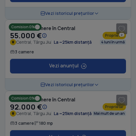
1
/ 10
Vezi istoricul prețurilor
Comision 0%
Casă cu 3 camere în Central
55.000 €
Proprietar
2
Central, Târgu Jiu
La ~25km distanță
4 luni în urmă
3 camere
Vezi anunțul
1
/ 10
Vezi istoricul prețurilor
Comision 0%
Casă cu 3 camere în Central
92.000 €
Proprietar
Central, Târgu Jiu
La ~25km distanță
Mai mult de un an
3 camere
180 mp