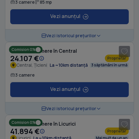
3 camere
85 mp
Vezi anunțul
Vezi istoricul prețurilor
Comision 0%
Casă cu 3 camere în Central
24.107 €
Proprietar
Central, Țicleni
La ~10km distanță
3 săptămâni în urmă
3 camere
Vezi anunțul
1
/ 7
Vezi istoricul prețurilor
Comision 0%
Casă cu 3 camere în Licurici
41.894 €
Proprietar
Licurici
La ~10km distanță
Mai mult de un an