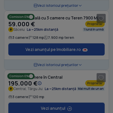
1
/ 7
Vezi istoricul prețurilor
Comision 0%
Casă individuală cu 3 camere cu Teren 7900 Mp în Săcelu
59.000 €
Proprietar
Săcelu
La ~25km distanță
1 lună în urmă
3 camere
128 mp
7.900 mp teren
Vezi anunțul pe Imobiliare.ro
1
/ 3
Vezi istoricul prețurilor
Comision 0%
Casă cu 3 camere în Central
195.000 €
Proprietar
Central, Târgu Jiu
La ~25km distanță
Mai mult de un an
3 camere
120 mp
Vezi anunțul