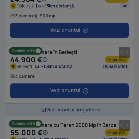
Gâlcești
La ~15km distanță
Ieri
3 camere
900 mp
Vezi anunțul
1
/ 3
Comision 0%
Casă cu 3 camere în Berlești
44.900 €
Proprietar
Berlești
La ~15km distanță
1 lună în urmă
3 camere
Vezi anunțul
Vezi istoricul prețurilor
Comision 0%
Casă cu 3 camere cu Teren 2000 Mp în Barza
55.000 €
Proprietar