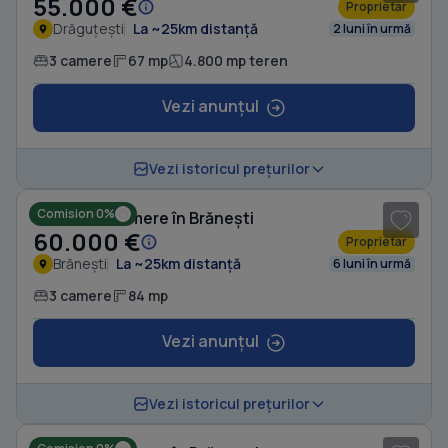
55.000 €
Proprietar
Drăguțești
La ~25km distanță
2 luni în urmă
3 camere
67 mp
4.800 mp teren
Vezi anunțul
1
/ 5
Vezi istoricul prețurilor
Comision 0%
Casă cu 3 camere în Brănești
60.000 €
Proprietar
Brănești
La ~25km distanță
6 luni în urmă
3 camere
84 mp
Vezi anunțul
1
/ 6
Vezi istoricul prețurilor