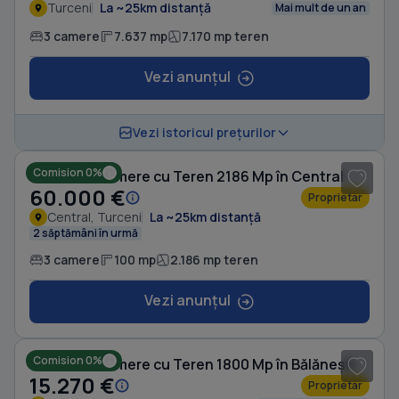
Turceni
La ~25km distanță
Mai mult de un an
3 camere
7.637 mp
7.170 mp teren
Vezi anunțul
1
/ 6
Vezi istoricul prețurilor
Comision 0%
Casă cu 3 camere cu Teren 2186 Mp în Central
60.000 €
Proprietar
Central, Turceni
La ~25km distanță
2 săptămâni în urmă
3 camere
100 mp
2.186 mp teren
Vezi anunțul
1
/ 2
Comision 0%
Casă cu 3 camere cu Teren 1800 Mp în Bălănești
15.270 €
Proprietar