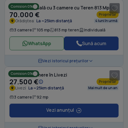
Comision 0%
Casă individuală cu 3 camere cu Teren 813 Mp în Grădiștea
70.000 €
Proprietar
Grădiștea
La ~25km distanță
4 luni în urmă
3 camere
105 mp
813 mp teren
Individuală
WhatsApp
Sună acum
1
/ 10
Vezi istoricul prețurilor
Comision 0%
Casă cu 3 camere în Livezi
27.500 €
Proprietar
Livezi
La ~25km distanță
Mai mult de un an
3 camere
92 mp
Vezi anunțul
1
/ 4
Vezi istoricul prețurilor