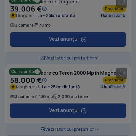
Comision 0%
Casă cu 3 camere în Drăgoeni
39.006 €
Proprietar
Drăgoeni
La ~25km distanță
1 lună în urmă
3 camere
78 mp
Vezi anunțul
1
/ 10
Vezi istoricul prețurilor
Comision 0%
Casă cu 3 camere cu Teren 2000 Mp în Magherești
58.000 €
Proprietar
Magherești
La ~25km distanță
4 luni în urmă
3 camere
130 mp
2.000 mp teren
Vezi anunțul
1
/ 7
Vezi istoricul prețurilor