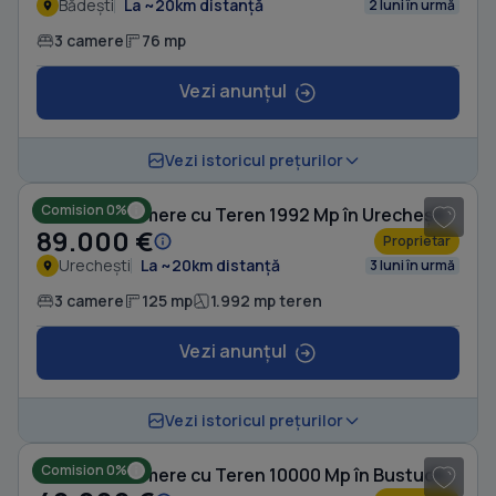
Bădești
La ~20km distanță
2 luni în urmă
3 camere
76 mp
Vezi anunțul
1
/ 5
Vezi istoricul prețurilor
Comision 0%
Casă cu 3 camere cu Teren 1992 Mp în Urechești
89.000 €
Proprietar
Urechești
La ~20km distanță
3 luni în urmă
3 camere
125 mp
1.992 mp teren
Vezi anunțul
1
/ 5
Vezi istoricul prețurilor
Comision 0%
Casă cu 3 camere cu Teren 10000 Mp în Bustuchin