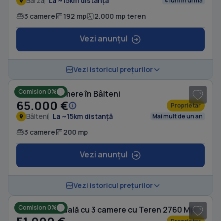
Barza
La ~15km distanță
4 luni în urmă
3 camere
192 mp
2.000 mp teren
Vezi anunțul
1
/ 7
Vezi istoricul prețurilor
Comision 0%
Casă cu 3 camere în Bâlteni
65.000 €
Proprietar
Bâlteni
La ~15km distanță
Mai mult de un an
3 camere
200 mp
Vezi anunțul
1
/ 5
Vezi istoricul prețurilor
Comision 0%
Casă individuală cu 3 camere cu Teren 2760 Mp în Budieni