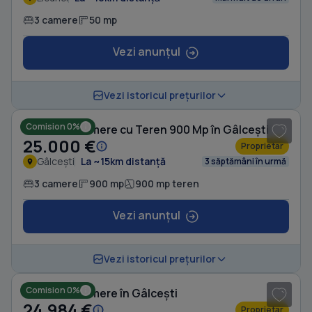
3 camere
50 mp
Vezi anunțul
1
/ 5
Vezi istoricul prețurilor
Comision 0%
Casă cu 3 camere cu Teren 900 Mp în Gâlcești
25.000 €
Proprietar
Gâlcești
La ~15km distanță
3 săptămâni în urmă
3 camere
900 mp
900 mp teren
Vezi anunțul
1
/ 8
Vezi istoricul prețurilor
Comision 0%
Casă cu 3 camere în Gâlcești
24.984 €
Proprietar