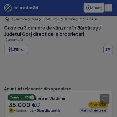
Anunț
Vânzare
Case
Judeţul Gorj
Bărbăteşti
3 camere
Case cu 3 camere de vânzare în Bărbătești,
Județul Gorj direct de la proprietari
(0 anunțuri)
Filtre
1
/ 10
Anunțuri relevante din apropiere.
Comision 0%
Casă cu 3 camere în Vladimir
35.000 €
Proprietar
Vladimir
La ~5km distanță
Mai mult de un an