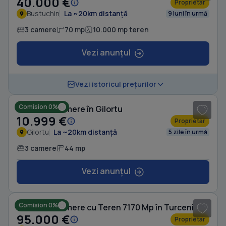
40.000 €
Proprietar
Bustuchin
La ~20km distanță
9 luni în urmă
3 camere
70 mp
10.000 mp teren
Vezi anunțul
1
/ 16
Vezi istoricul prețurilor
Comision 0%
Casă cu 3 camere în Gilortu
10.999 €
Proprietar
Gilortu
La ~20km distanță
5 zile în urmă
3 camere
44 mp
Vezi anunțul
1
/ 4
Comision 0%
Casă cu 3 camere cu Teren 7170 Mp în Turceni
95.000 €
Proprietar