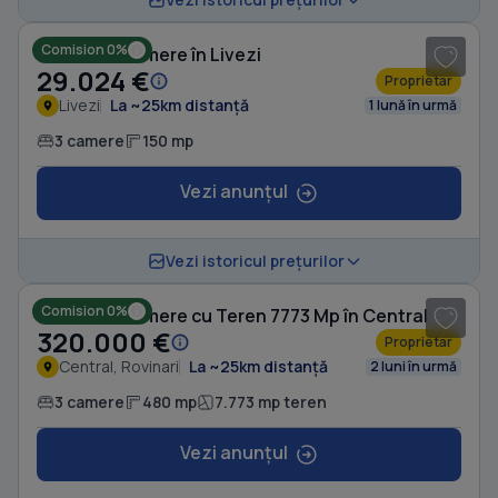
Comision 0%
Casă cu 3 camere în Livezi
29.024 €
Proprietar
Livezi
La ~25km distanță
1 lună în urmă
3 camere
150 mp
Vezi anunțul
1
/ 5
Vezi istoricul prețurilor
Comision 0%
Casă cu 3 camere cu Teren 7773 Mp în Central
320.000 €
Proprietar
Central, Rovinari
La ~25km distanță
2 luni în urmă
3 camere
480 mp
7.773 mp teren
Vezi anunțul