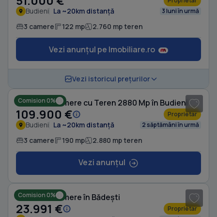
51.000 €
Proprietar
Budieni
La ~20km distanță
3 luni în urmă
3 camere
122 mp
2.760 mp teren
Vezi anunțul pe Imobiliare.ro
1
/ 5
Vezi istoricul prețurilor
Comision 0%
Casă cu 3 camere cu Teren 2880 Mp în Budieni
109.900 €
Proprietar
Budieni
La ~20km distanță
2 săptămâni în urmă
3 camere
190 mp
2.880 mp teren
Vezi anunțul
1
/ 8
Comision 0%
Casă cu 3 camere în Bădești
23.991 €
Proprietar