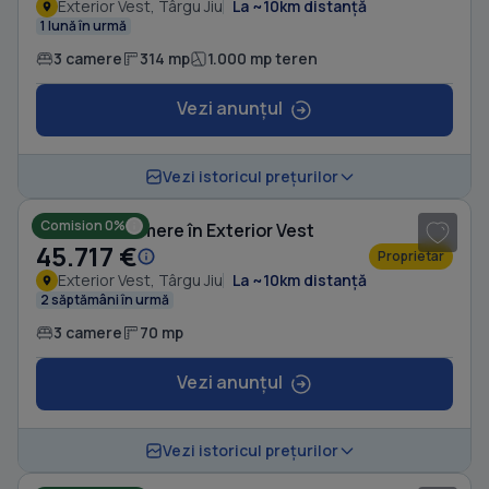
Exterior Vest, Târgu Jiu
La ~10km distanță
1 lună în urmă
3 camere
314 mp
1.000 mp teren
Vezi anunțul
1
/ 7
Vezi istoricul prețurilor
Comision 0%
Casă cu 3 camere în Exterior Vest
45.717 €
Proprietar
Exterior Vest, Târgu Jiu
La ~10km distanță
2 săptămâni în urmă
3 camere
70 mp
Vezi anunțul
1
/ 6
Vezi istoricul prețurilor