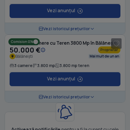
Vezi anunțul
1
/ 5
Vezi istoricul prețurilor
Comision 0%
Casă cu 3 camere cu Teren 3800 Mp în Bălănești
50.000 €
Proprietar
Bălănești
Mai mult de un an
3 camere
3.800 mp
3.800 mp teren
Vezi anunțul
Vezi istoricul prețurilor
Activează notificările
pentru a fi la curent cu cele