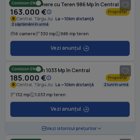
Comision 0%
Casă cu 6 camere cu Teren 986 Mp în Central
163.000 €
Proprietar
Central, Târgu Jiu
La ~10km distanță
2 săptămâni în urmă
6 camere
330 mp
986 mp teren
Vezi anunțul
1
/ 5
Comision 0%
Casă cu Teren 1033 Mp în Central
185.000 €
Proprietar
Central, Târgu Jiu
La ~10km distanță
2 luni în urmă
132 mp
1.033 mp teren
Vezi anunțul
1
/ 8
Vezi istoricul prețurilor