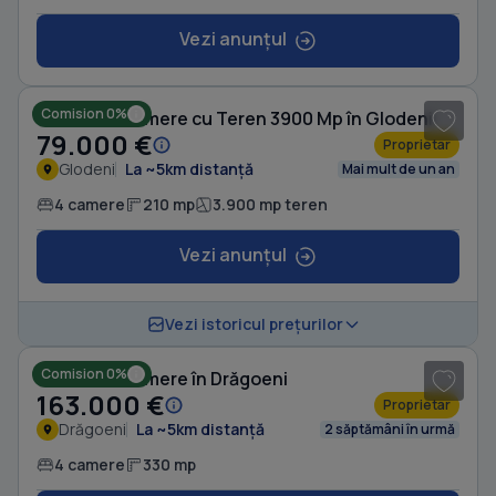
Vezi anunțul
1
/ 10
Comision 0%
Casă cu 4 camere cu Teren 3900 Mp în Glodeni
79.000 €
Proprietar
Glodeni
La ~5km distanță
Mai mult de un an
4 camere
210 mp
3.900 mp teren
Vezi anunțul
1
/ 6
Vezi istoricul prețurilor
Comision 0%
Casă cu 4 camere în Drăgoeni
163.000 €
Proprietar
Drăgoeni
La ~5km distanță
2 săptămâni în urmă
4 camere
330 mp