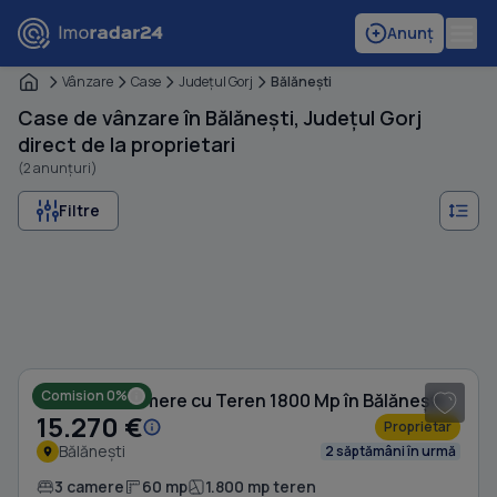
Anunț
Vânzare
Case
Judeţul Gorj
Bălăneşti
Case de vânzare în Bălănești, Județul Gorj
direct de la proprietari
(2 anunțuri)
Filtre
1
/ 2
Comision 0%
Casă cu 3 camere cu Teren 1800 Mp în Bălănești
15.270 €
Proprietar
Bălănești
2 săptămâni în urmă
3 camere
60 mp
1.800 mp teren