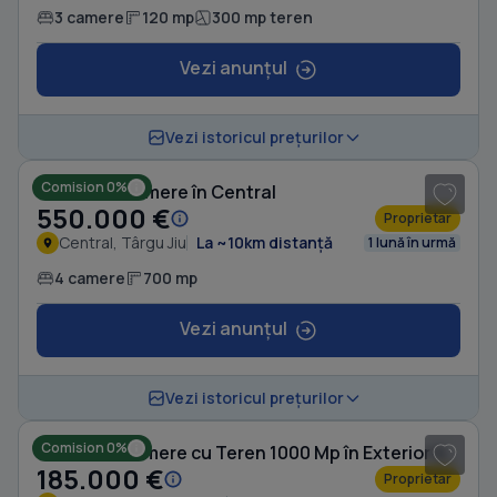
3 camere
120 mp
300 mp teren
Vezi anunțul
1
/ 8
Vezi istoricul prețurilor
Comision 0%
Casă cu 4 camere în Central
550.000 €
Proprietar
Central, Târgu Jiu
La ~10km distanță
1 lună în urmă
4 camere
700 mp
Vezi anunțul
1
/ 11
Vezi istoricul prețurilor
Comision 0%
Casă cu 3 camere cu Teren 1000 Mp în Exterior Vest
185.000 €
Proprietar