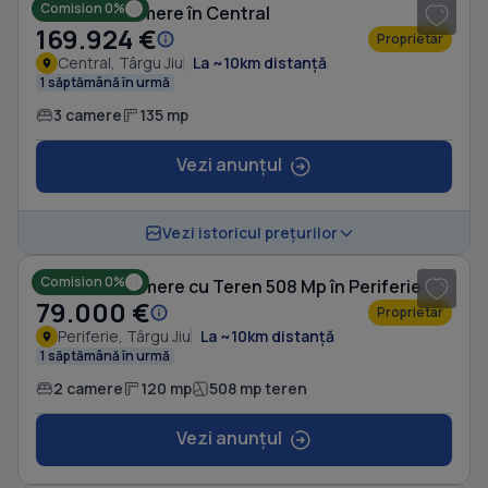
Comision 0%
Casă cu 3 camere în Central
169.924 €
Proprietar
Central, Târgu Jiu
La ~10km distanță
1 săptămână în urmă
3 camere
135 mp
Vezi anunțul
Vezi istoricul prețurilor
Comision 0%
Casă cu 2 camere cu Teren 508 Mp în Periferie
79.000 €
Proprietar
Periferie, Târgu Jiu
La ~10km distanță
1 săptămână în urmă
2 camere
120 mp
508 mp teren
Vezi anunțul
1
/ 9