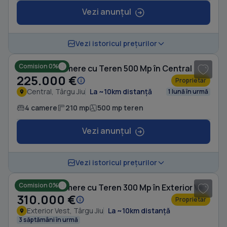
Vezi anunțul
1
/ 20
Vezi istoricul prețurilor
Comision 0%
Casă cu 4 camere cu Teren 500 Mp în Central
225.000 €
Proprietar
Central, Târgu Jiu
La ~10km distanță
1 lună în urmă
4 camere
210 mp
500 mp teren
Vezi anunțul
1
/ 3
Vezi istoricul prețurilor
Comision 0%
Casă cu 3 camere cu Teren 300 Mp în Exterior Vest
310.000 €
Proprietar
Exterior Vest, Târgu Jiu
La ~10km distanță
3 săptămâni în urmă