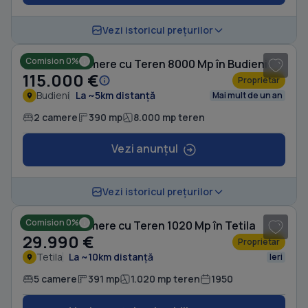
1
/ 10
Vezi istoricul prețurilor
Comision 0%
Casă cu 2 camere cu Teren 8000 Mp în Budieni
115.000 €
Proprietar
Budieni
La ~5km distanță
Mai mult de un an
2 camere
390 mp
8.000 mp teren
Vezi anunțul
1
/ 11
Vezi istoricul prețurilor
Comision 0%
Casă cu 5 camere cu Teren 1020 Mp în Tetila
29.990 €
Proprietar
Tetila
La ~10km distanță
Ieri
5 camere
391 mp
1.020 mp teren
1950