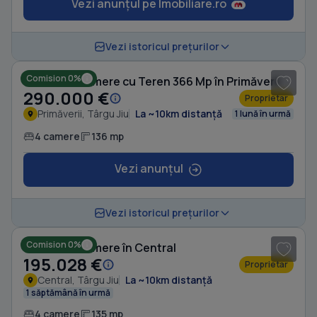
Vezi anunțul pe Imobiliare.ro
1
/ 8
Vezi istoricul prețurilor
Comision 0%
Casă cu 4 camere cu Teren 366 Mp în Primăverii
290.000 €
Proprietar
Primăverii, Târgu Jiu
La ~10km distanță
1 lună în urmă
4 camere
136 mp
Vezi anunțul
1
/ 14
Vezi istoricul prețurilor
Comision 0%
Casă cu 4 camere în Central
195.028 €
Proprietar
Central, Târgu Jiu
La ~10km distanță
1 săptămână în urmă
4 camere
135 mp