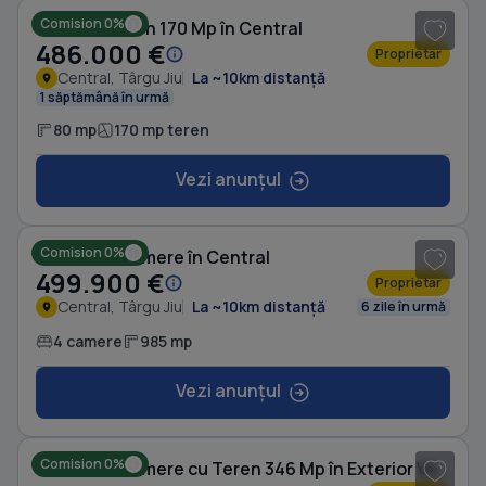
Comision 0%
Casă cu Teren 170 Mp în Central
486.000 €
Proprietar
Central, Târgu Jiu
La ~10km distanță
1 săptămână în urmă
80 mp
170 mp teren
Vezi anunțul
1
/ 8
Comision 0%
Casă cu 4 camere în Central
499.900 €
Proprietar
Central, Târgu Jiu
La ~10km distanță
6 zile în urmă
4 camere
985 mp
Vezi anunțul
1
/ 4
Comision 0%
Casă cu 4 camere cu Teren 346 Mp în Exterior Vest