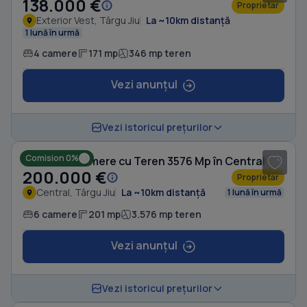
138.000 €
Proprietar
Exterior Vest, Târgu Jiu
La ~10km distanță
1 lună în urmă
4 camere
171 mp
346 mp teren
Vezi anunțul
1
/ 5
Vezi istoricul prețurilor
Comision 0%
Casă cu 6 camere cu Teren 3576 Mp în Central
200.000 €
Proprietar
Central, Târgu Jiu
La ~10km distanță
1 lună în urmă
6 camere
201 mp
3.576 mp teren
Vezi anunțul
1
/ 8
Vezi istoricul prețurilor