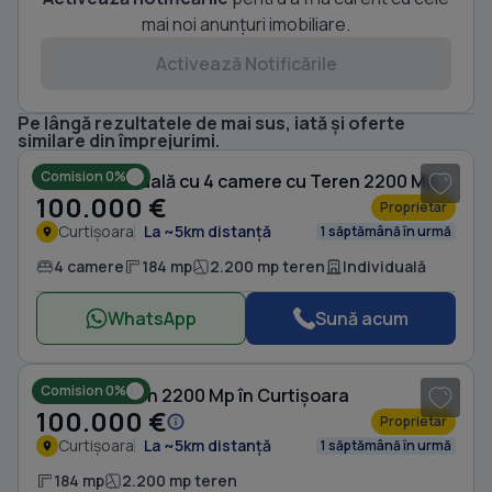
mai noi anunțuri imobiliare.
Activează Notificările
Pe lângă rezultatele de mai sus, iată și oferte
1
/ 16
similare din împrejurimi.
Comision 0%
Casă individuală cu 4 camere cu Teren 2200 Mp în Curtișoara
100.000 €
Proprietar
Curtișoara
La ~5km distanță
1 săptămână în urmă
4 camere
184 mp
2.200 mp teren
Individuală
WhatsApp
Sună acum
1
/ 10
Comision 0%
Casă cu Teren 2200 Mp în Curtișoara
100.000 €
Proprietar
Curtișoara
La ~5km distanță
1 săptămână în urmă
184 mp
2.200 mp teren