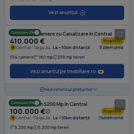
Vezi anunțul
1
/ 7
Comision 0%
Duplex cu 4 camere cu Canalizare în Central
410.000 €
Proprietar
Central, Târgu Jiu
La ~10km distanță
5 zile în urmă
4 camere
160 mp
250 mp teren
Vezi anunțul pe Imobiliare.ro
1
/ 5
Vezi istoricul prețurilor
Comision 0%
Casă cu Teren 5200 Mp în Central
100.000 €
Proprietar
Central, Târgu Jiu
La ~10km distanță
1 lună în urmă
5.200 mp
5.200 mp teren