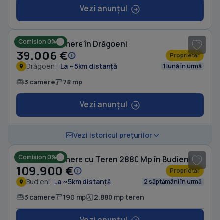
Vezi anunțul
1
/ 6
Comision 0%
Casă cu 3 camere în Drăgoeni
39.006 €
Proprietar
Drăgoeni
La ~5km distanță
1 lună în urmă
3 camere
78 mp
Vezi anunțul
1
/ 5
Vezi istoricul prețurilor
Comision 0%
Casă cu 3 camere cu Teren 2880 Mp în Budieni
109.900 €
Proprietar
Budieni
La ~5km distanță
2 săptămâni în urmă
3 camere
190 mp
2.880 mp teren
Vezi anunțul