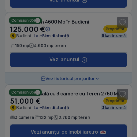
1
/ 4
Comision 0%
Casă cu Teren 4600 Mp în Budieni
125.000 €
Proprietar
Budieni
La ~5km distanță
5 luni în urmă
150 mp
4.600 mp teren
Vezi anunțul
1
/ 5
Vezi istoricul prețurilor
Comision 0%
Casă individuală cu 3 camere cu Teren 2760 Mp în Budieni
51.000 €
Proprietar
Budieni
La ~5km distanță
3 luni în urmă
3 camere
122 mp
2.760 mp teren
Vezi anunțul pe Imobiliare.ro