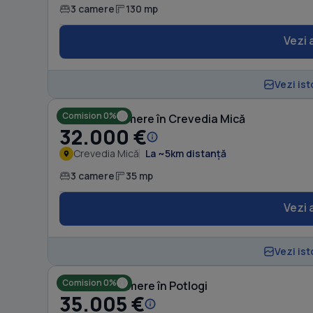
3 camere
130 mp
Vezi 
Vezi ist
Comision 0%
Casă cu 3 camere în Crevedia Mică
32.000 €
Crevedia Mică
La ~5km distanță
3 camere
35 mp
Vezi 
Vezi ist
Comision 0%
Casă cu 4 camere în Potlogi
35.005 €