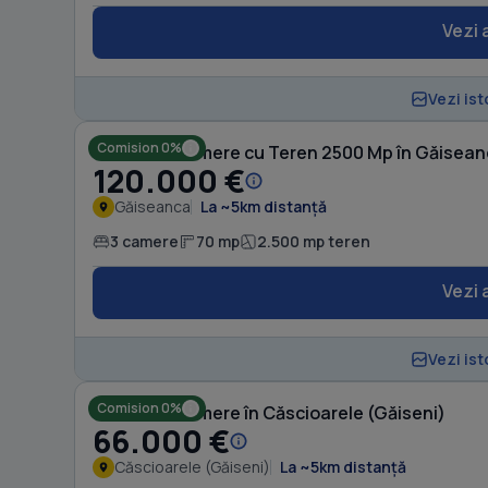
Vezi 
Vezi ist
Comision 0%
Casă cu 3 camere cu Teren 2500 Mp în Găisea
120.000 €
Găiseanca
La ~5km distanță
3 camere
70 mp
2.500 mp teren
Vezi 
Vezi ist
Comision 0%
Casă cu 3 camere în Căscioarele (Găiseni)
66.000 €
Căscioarele (Găiseni)
La ~5km distanță