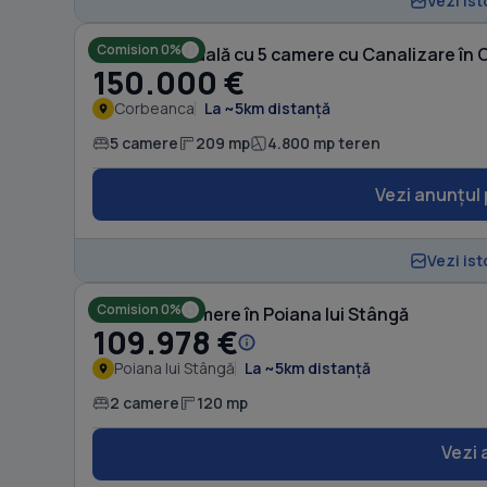
Vezi ist
Comision 0%
Casă individuală cu 5 camere cu Canalizare în
150.000 €
Corbeanca
La ~5km distanță
5 camere
209 mp
4.800 mp teren
Vezi anunțul 
Vezi ist
Comision 0%
Casă cu 2 camere în Poiana lui Stângă
109.978 €
Poiana lui Stângă
La ~5km distanță
2 camere
120 mp
Vezi 