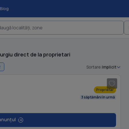
Blog
augă localități, zone
urgiu direct de la proprietari
2
Sortare:
Implicit
1
/ 16
Proprietar
3 săptămâni în urmă
anunțul
1
/ 8