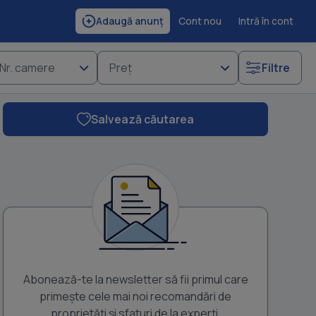
Cont nou
Intră în cont
Adaugă anunț
Nr. camere
Preț
Filtre
Salvează căutarea
Abonează-te la newsletter să fii primul care
primește cele mai noi recomandări de
proprietăți și sfaturi de la experți.