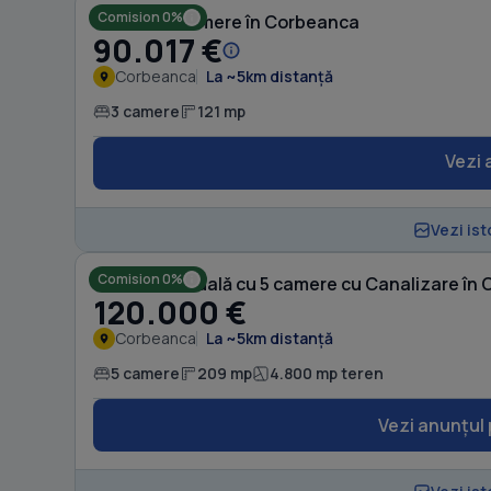
Comision 0%
Casă cu 3 camere în Corbeanca
90.017 €
Corbeanca
La ~5km distanță
3 camere
121 mp
Vezi 
Vezi ist
Comision 0%
Casă individuală cu 5 camere cu Canalizare în
120.000 €
Corbeanca
La ~5km distanță
5 camere
209 mp
4.800 mp teren
Vezi anunțul 