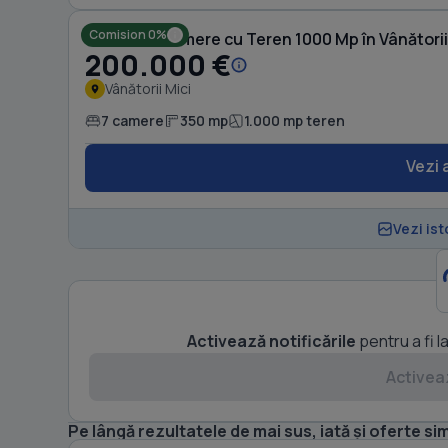
Comision 0%
Casă cu 7 camere cu Teren 1000 Mp în Vânătorii
200.000 €
Vânătorii Mici
7 camere
350 mp
1.000 mp teren
Vezi 
Vezi ist
Activează notificările
pentru a fi l
Activeaz
Pe lângă rezultatele de mai sus, iată și oferte sim