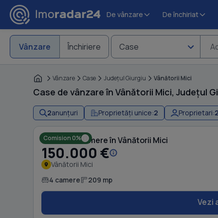
De vânzare
De închiriat
Vânzare
Închiriere
Case
Ad
Vânzare
Case
Judeţul Giurgiu
Vânătorii Mici
Case de vânzare în Vânătorii Mici, Județul Gi
2
anunțuri
Proprietăți unice:
2
Proprietari:
Comision 0%
Casă cu 4 camere în Vânătorii Mici
150.000 €
Vânătorii Mici
4 camere
209 mp
Vezi 