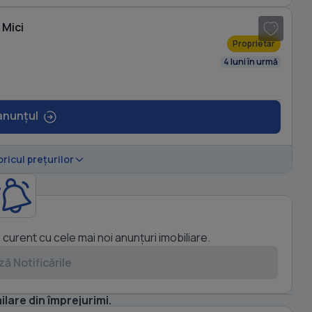
 Mici
Proprietar
4 luni în urmă
anunțul
oricul prețurilor
a curent cu cele mai noi anunțuri imobiliare.
ă Notificările
1
/ 8
ilare din împrejurimi.