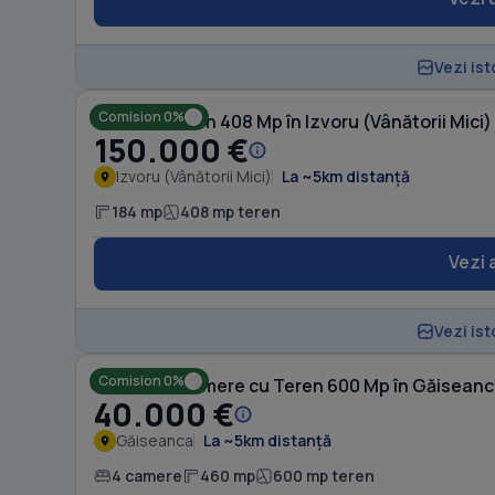
Vezi ist
Comision 0%
Casă cu Teren 408 Mp în Izvoru (Vânătorii Mici)
150.000 €
Izvoru (Vânătorii Mici)
La ~5km distanță
184 mp
408 mp teren
Vezi 
Vezi ist
Comision 0%
Casă cu 4 camere cu Teren 600 Mp în Găisean
40.000 €
Găiseanca
La ~5km distanță
4 camere
460 mp
600 mp teren