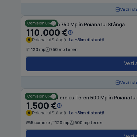
Vezi ist
Comision 0%
Casă cu Teren 750 Mp în Poiana lui Stângă
110.000 €
Poiana lui Stângă
La ~5km distanță
120 mp
750 mp teren
Vezi 
Vezi ist
Comision 0%
Casă cu 5 camere cu Teren 600 Mp în Poiana lu
1.500 €
Poiana lui Stângă
La ~5km distanță
5 camere
120 mp
600 mp teren
Vezi 