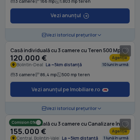
3 camere
166 mp
1.803 mp teren
Vezi anunțul
1
/ 20
Vezi istoricul prețurilor
Casă individuală cu 3 camere cu Teren 500 Mp în Bolintin-Deal
120.000 €
Agenție
Bolintin-Deal
La ~5km distanță
10 luni în urmă
3 camere
86,4 mp
500 mp teren
Vezi anunțul pe Imobiliare.ro
1
/ 20
Vezi istoricul prețurilor
Comision 0%
Casă individuală cu 3 camere cu Canalizare în Central
155.000 €
Agenție
Central, Bolintin-Vale
La ~5km distanță
1 lună în urmă