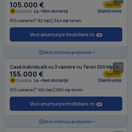
105.000 €
Agenție
Cosoba
La ~5km distanță
6 luni în urmă
3 camere
82 mp
344 mp teren
Vezi anunțul pe Imobiliare.ro
1
/ 20
Vezi istoricul prețurilor
Casă individuală cu 3 camere cu Teren 550 Mp în Cosoba
155.000 €
Agenție
Cosoba
La ~5km distanță
2 luni în urmă
3 camere
100 mp
550 mp teren
Vezi anunțul pe Imobiliare.ro
1
/ 8
Vezi istoricul prețurilor