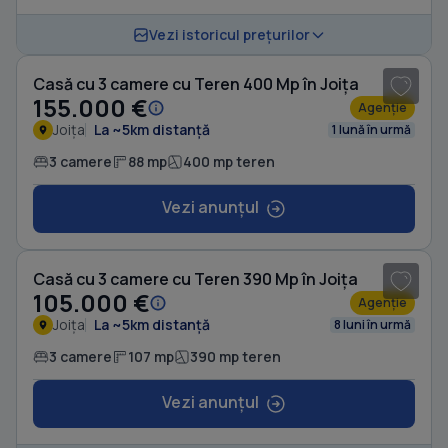
1
/ 15
Vezi istoricul prețurilor
Casă cu 3 camere cu Teren 400 Mp în Joița
155.000 €
Agenție
Joița
La ~5km distanță
1 lună în urmă
3 camere
88 mp
400 mp teren
Vezi anunțul
1
/ 13
Casă cu 3 camere cu Teren 390 Mp în Joița
105.000 €
Agenție
Joița
La ~5km distanță
8 luni în urmă
3 camere
107 mp
390 mp teren
Vezi anunțul