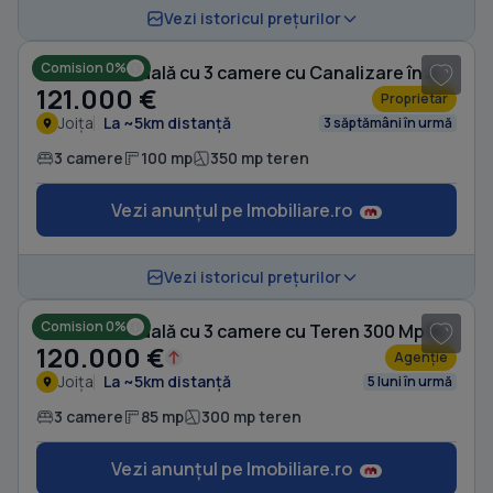
1
/ 5
Vezi istoricul prețurilor
Comision 0%
Casă individuală cu 3 camere cu Canalizare în Joița
121.000 €
Proprietar
Joița
La ~5km distanță
3 săptămâni în urmă
3 camere
100 mp
350 mp teren
Vezi anunțul pe Imobiliare.ro
1
/ 15
Vezi istoricul prețurilor
Comision 0%
Casă individuală cu 3 camere cu Teren 300 Mp în Joița
120.000 €
Agenție
Joița
La ~5km distanță
5 luni în urmă
3 camere
85 mp
300 mp teren
Vezi anunțul pe Imobiliare.ro