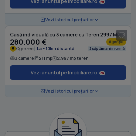
Vezi anunțul pe Imobiliare.ro
1
/ 20
Vezi istoricul prețurilor
Casă individuală cu 3 camere cu Teren 2997 Mp în Ogrezeni
280.000 €
Agenție
Ogrezeni
La ~10km distanță
3 săptămâni în urmă
3 camere
211 mp
2.997 mp teren
Vezi anunțul pe Imobiliare.ro
Vezi istoricul prețurilor