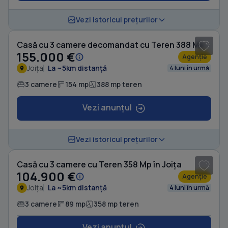
1
/ 20
Vezi istoricul prețurilor
Casă cu 3 camere decomandat cu Teren 388 Mp în Joița
155.000 €
Agenție
Joița
La ~5km distanță
4 luni în urmă
3 camere
154 mp
388 mp teren
Vezi anunțul
1
/ 9
Vezi istoricul prețurilor
Casă cu 3 camere cu Teren 358 Mp în Joița
104.900 €
Agenție
Joița
La ~5km distanță
4 luni în urmă
3 camere
89 mp
358 mp teren
Vezi anunțul