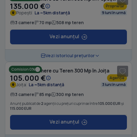
135.000 €
Proprietar
Popești
La ~5km distanță
9 luni în urmă
3 camere
70 mp
508 mp teren
Vezi anunțul
1
/ 15
Vezi istoricul prețurilor
Comision 0%
Casă cu 3 camere cu Teren 300 Mp în Joița
105.000 €
Agenție
Joița
La ~5km distanță
3 luni în urmă
3 camere
85 mp
300 mp teren
Anunț publicat de
2
agenții cu prețuri cuprinse între
105.000 EUR
și
115.000 EUR
Vezi anunțul