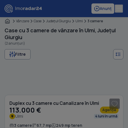
Anunț
Vânzare
Case
Judeţul Giurgiu
Ulmi
3 camere
Case cu 3 camere de vânzare în Ulmi, Județul
Giurgiu
(2 anunțuri)
Filtre
1
/ 15
Duplex cu 3 camere cu Canalizare în Ulmi
113.000 €
Agenție
Ulmi
4 luni în urmă
3 camere
67,7 mp
249 mp teren