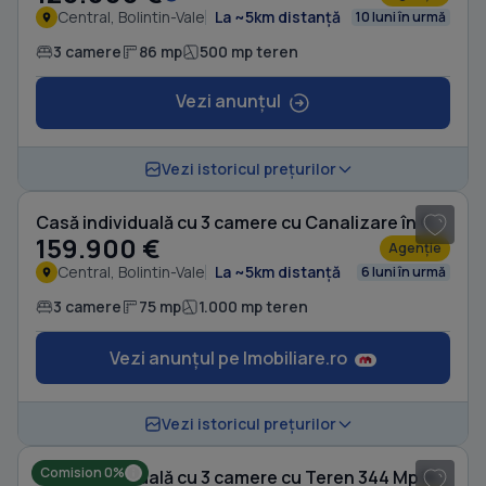
Central, Bolintin-Vale
La ~5km distanță
10 luni în urmă
3 camere
86 mp
500 mp teren
Vezi anunțul
1
/ 15
Vezi istoricul prețurilor
Casă individuală cu 3 camere cu Canalizare în Central
159.900 €
Agenție
Central, Bolintin-Vale
La ~5km distanță
6 luni în urmă
3 camere
75 mp
1.000 mp teren
Vezi anunțul pe Imobiliare.ro
1
/ 9
Vezi istoricul prețurilor
Comision 0%
Casă individuală cu 3 camere cu Teren 344 Mp în Cosoba