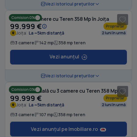
1
/ 12
Vezi istoricul prețurilor
Comision 0%
Casă cu 3 camere cu Teren 358 Mp în Joița
99.999 €
Proprietar
Joița
La ~5km distanță
2 luni în urmă
3 camere
142 mp
358 mp teren
Vezi anunțul
1
/ 12
Vezi istoricul prețurilor
Comision 0%
Casă individuală cu 3 camere cu Teren 358 Mp în Joița
99.999 €
Proprietar
Joița
La ~5km distanță
2 luni în urmă
3 camere
107 mp
358 mp teren
Vezi anunțul pe Imobiliare.ro