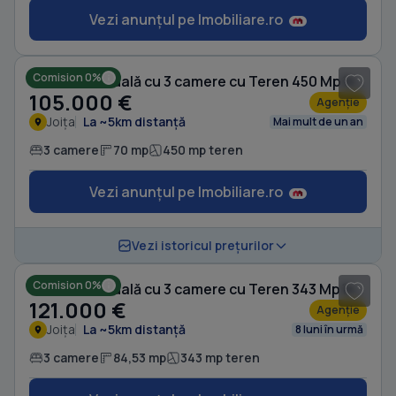
Vezi anunțul pe Imobiliare.ro
1
/ 20
Comision 0%
Casă individuală cu 3 camere cu Teren 450 Mp în Joița
105.000 €
Agenție
Joița
La ~5km distanță
Mai mult de un an
3 camere
70 mp
450 mp teren
Vezi anunțul pe Imobiliare.ro
1
/ 20
Vezi istoricul prețurilor
Comision 0%
Casă individuală cu 3 camere cu Teren 343 Mp în Joița
121.000 €
Agenție
Joița
La ~5km distanță
8 luni în urmă
3 camere
84,53 mp
343 mp teren