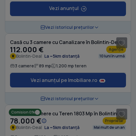
Vezi anunțul
1
/ 9
Vezi istoricul prețurilor
Casă cu 3 camere cu Canalizare în Bolintin-Deal
112.000 €
Agenție
Bolintin-Deal
La ~5km distanță
10 luni în urmă
3 camere
89 mp
1.200 mp teren
Vezi anunțul pe Imobiliare.ro
1
/ 8
Vezi istoricul prețurilor
Comision 0%
Casă cu 3 camere cu Teren 1803 Mp în Bolintin-Deal
78.000 €
Proprietar
Bolintin-Deal
La ~5km distanță
Mai mult de un an