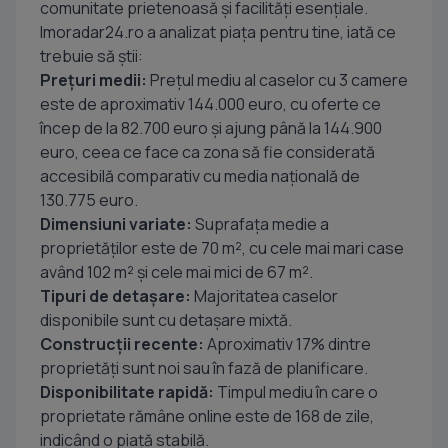
comunitate prietenoasă și facilități esențiale.
Imoradar24.ro a analizat piața pentru tine, iată ce
trebuie să știi:
Prețuri medii:
Prețul mediu al caselor cu 3 camere
este de aproximativ 144.000 euro, cu oferte ce
încep de la 82.700 euro și ajung până la 144.900
euro, ceea ce face ca zona să fie considerată
accesibilă comparativ cu media națională de
130.775 euro.
Dimensiuni variate:
Suprafața medie a
proprietăților este de 70 m², cu cele mai mari case
având 102 m² și cele mai mici de 67 m².
Tipuri de detașare:
Majoritatea caselor
disponibile sunt cu detașare mixtă.
Construcții recente:
Aproximativ 17% dintre
proprietăți sunt noi sau în fază de planificare.
Disponibilitate rapidă:
Timpul mediu în care o
proprietate rămâne online este de 168 de zile,
indicând o piață stabilă.