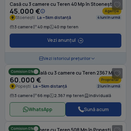
Casă cu 3 camere cu Teren 40 Mp în Stoenești
45.000 €
Agenție
Stoenești
La ~5km distanță
4 luni în urmă
3 camere
40 mp
40 mp teren
Vezi anunțul
1
/ 4
Vezi istoricul prețurilor
Comision 0%
Casă individuală cu 3 camere cu Teren 2367 Mp în Popești
60.000 €
Proprietar
Popești
La ~5km distanță
2 luni în urmă
3 camere
66 mp
2.367 mp teren
Individuală
WhatsApp
Sună acum
1
/ 20
Comision 0%
Casă cu 3 camere cu Teren 508 Mp în Popești