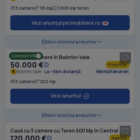
3 camere
95 mp
1.000 mp teren
Vezi anunțul pe Imobiliare.ro
1
/ 9
Vezi istoricul prețurilor
Comision 0%
Casă cu 3 camere în Bolintin-Vale
50.000 €
Proprietar
Bolintin-Vale
La ~5km distanță
Mai mult de un an
3 camere
202 mp
Vezi anunțul
1
/ 18
Vezi istoricul prețurilor
Casă cu 3 camere cu Teren 500 Mp în Central
120.000 €
Agenție