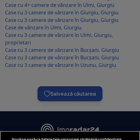
Case cu 4+ camere de vânzare în Ulmi, Giurgiu
Case cu 3 camere de vânzare în Giurgiu, Giurgiu
Case cu 3 camere de vânzare în Giurgiu, Giurgiu
Case de vânzare în Ulmi, Giurgiu
Case cu 3 camere de vânzare în Ulmi, Giurgiu,
proprietari
Case cu 3 camere de vânzare în Bucșani, Giurgiu
Case cu 3 camere de vânzare în Bucșani, Giurgiu
Case cu 3 camere de vânzare în Uzunu, Giurgiu
Salvează căutarea
URMĂREȘTE-NE:
Nouă ne pasă ca datele tale personale să rămână confidențiale