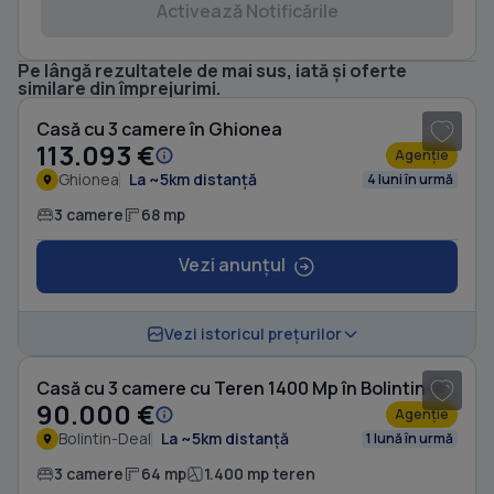
Activează Notificările
Pe lângă rezultatele de mai sus, iată și oferte
1
/ 15
similare din împrejurimi.
Casă cu 3 camere în Ghionea
113.093 €
Agenție
Ghionea
La ~5km distanță
4 luni în urmă
3 camere
68 mp
Vezi anunțul
1
/ 3
Vezi istoricul prețurilor
Casă cu 3 camere cu Teren 1400 Mp în Bolintin-Deal
90.000 €
Agenție
Bolintin-Deal
La ~5km distanță
1 lună în urmă
3 camere
64 mp
1.400 mp teren