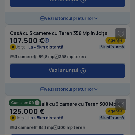
1
/ 13
Vezi istoricul prețurilor
Casă cu 3 camere cu Teren 358 Mp în Joița
107.500 €
Agenție
Joița
La ~5km distanță
5 luni în urmă
3 camere
89,8 mp
358 mp teren
Vezi anunțul
1
/ 13
Vezi istoricul prețurilor
Comision 0%
Casă individuală cu 3 camere cu Teren 300 Mp în Joița
125.000 €
Agenție
Joița
La ~5km distanță
6 luni în urmă
3 camere
84,1 mp
300 mp teren