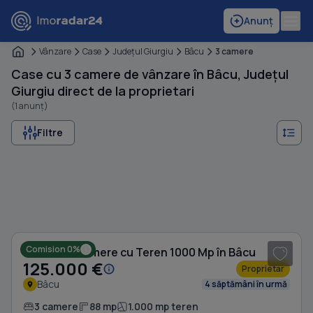
Anunț
Vânzare
Case
Judeţul Giurgiu
Bâcu
3 camere
Case cu 3 camere de vânzare în Bâcu, Județul
Giurgiu direct de la proprietari
(1 anunț)
Filtre
1
/ 6
Comision 0%
Casă cu 3 camere cu Teren 1000 Mp în Bâcu
125.000 €
Proprietar
Bâcu
4 săptămâni în urmă
3 camere
88 mp
1.000 mp teren