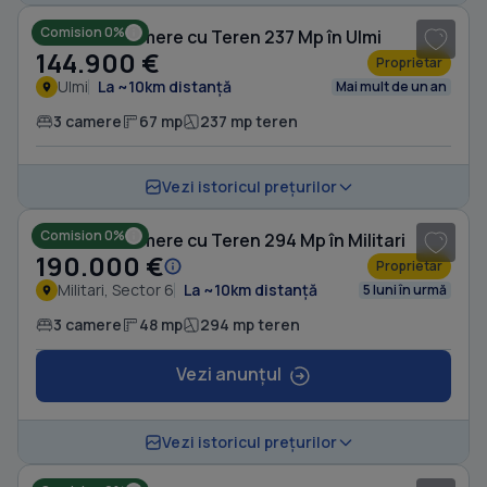
Comision 0%
Casă cu 3 camere cu Teren 237 Mp în Ulmi
144.900 €
Proprietar
Ulmi
La ~10km distanță
Mai mult de un an
3 camere
67 mp
237 mp teren
1
/ 6
Vezi istoricul prețurilor
Comision 0%
Casă cu 3 camere cu Teren 294 Mp în Militari
190.000 €
Proprietar
Militari, Sector 6
La ~10km distanță
5 luni în urmă
3 camere
48 mp
294 mp teren
Vezi anunțul
1
/ 13
Vezi istoricul prețurilor