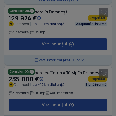
Comision 0%
Casă cu 3 camere în Domnești
129.974 €
Proprietar
Domnești
La ~10km distanță
2 săptămâni în urmă
3 camere
109 mp
Vezi anunțul
1
/ 3
Vezi istoricul prețurilor
Comision 0%
Casă cu 3 camere cu Teren 400 Mp în Domnești
235.000 €
Proprietar
Domnești
La ~10km distanță
1 lună în urmă
3 camere
210 mp
400 mp teren
Vezi anunțul