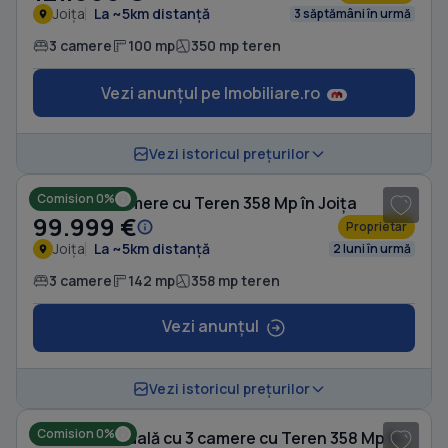
Joița
La ~5km distanță
3 săptămâni în urmă
3 camere
100 mp
350 mp teren
Vezi anunțul pe Imobiliare.ro
1
/ 12
Vezi istoricul prețurilor
Comision 0%
Casă cu 3 camere cu Teren 358 Mp în Joița
99.999 €
Proprietar
Joița
La ~5km distanță
2 luni în urmă
3 camere
142 mp
358 mp teren
Vezi anunțul
1
/ 12
Vezi istoricul prețurilor
Comision 0%
Casă individuală cu 3 camere cu Teren 358 Mp în Joița