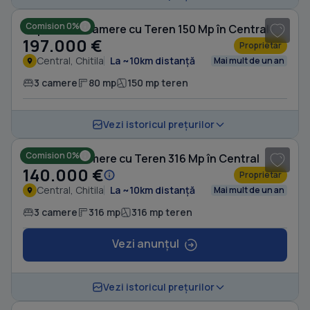
Comision 0%
Duplex cu 3 camere cu Teren 150 Mp în Central
197.000 €
Proprietar
Central, Chitila
La ~10km distanță
Mai mult de un an
3 camere
80 mp
150 mp teren
1
/ 2
Vezi istoricul prețurilor
Comision 0%
Casă cu 3 camere cu Teren 316 Mp în Central
140.000 €
Proprietar
Central, Chitila
La ~10km distanță
Mai mult de un an
3 camere
316 mp
316 mp teren
Vezi anunțul
1
/ 10
Vezi istoricul prețurilor