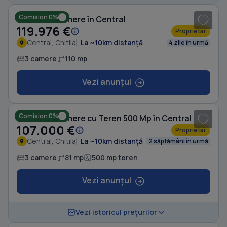
Comision 0%
Casă cu 3 camere în Central
119.976 €
Proprietar
Central, Chitila
La ~10km distanță
4 zile în urmă
3 camere
110 mp
Vezi anunțul
1
/ 4
Comision 0%
Casă cu 3 camere cu Teren 500 Mp în Central
107.000 €
Proprietar
Central, Chitila
La ~10km distanță
2 săptămâni în urmă
3 camere
81 mp
500 mp teren
Vezi anunțul
Vezi istoricul prețurilor