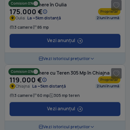
Comision 0%
Casă cu 3 camere în Gulia
175.000 €
Proprietar
Gulia
La ~5km distanță
2 luni în urmă
3 camere
86 mp
Vezi anunțul
1
/ 3
Vezi istoricul prețurilor
Comision 0%
Casă cu 3 camere cu Teren 305 Mp în Chiajna
119.000 €
Proprietar
Chiajna
La ~5km distanță
2 luni în urmă
3 camere
60 mp
305 mp teren
Vezi anunțul
1
/ 8
Vezi istoricul prețurilor