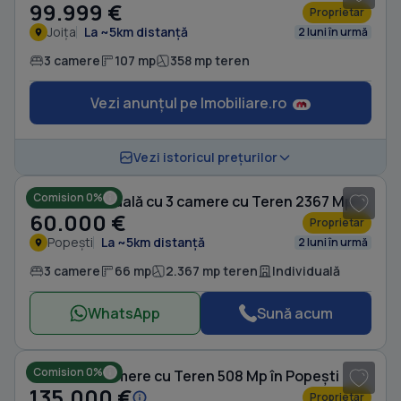
99.999 €
Proprietar
Joița
La ~5km distanță
2 luni în urmă
3 camere
107 mp
358 mp teren
Vezi anunțul pe Imobiliare.ro
1
/ 4
Vezi istoricul prețurilor
Comision 0%
Casă individuală cu 3 camere cu Teren 2367 Mp în Popești
60.000 €
Proprietar
Popești
La ~5km distanță
2 luni în urmă
3 camere
66 mp
2.367 mp teren
Individuală
WhatsApp
Sună acum
1
/ 20
Comision 0%
Casă cu 3 camere cu Teren 508 Mp în Popești
135.000 €
Proprietar