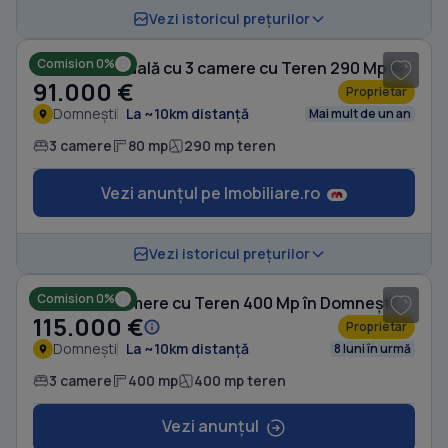
Vezi istoricul prețurilor
Comision 0%
Casă individuală cu 3 camere cu Teren 290 Mp în Domnești
91.000 €
Proprietar
Domnești
La ~10km distanță
Mai mult de un an
3 camere
80 mp
290 mp teren
Vezi anunțul pe Imobiliare.ro
1
/ 7
Vezi istoricul prețurilor
Comision 0%
Casă cu 3 camere cu Teren 400 Mp în Domnești
115.000 €
Proprietar
Domnești
La ~10km distanță
8 luni în urmă
3 camere
400 mp
400 mp teren
Vezi anunțul