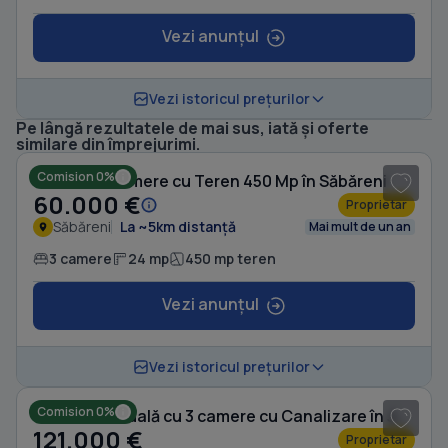
Vezi anunțul
Vezi istoricul prețurilor
Pe lângă rezultatele de mai sus, iată și oferte
1
/ 8
similare din împrejurimi.
Comision 0%
Casă cu 3 camere cu Teren 450 Mp în Săbăreni
60.000 €
Proprietar
Săbăreni
La ~5km distanță
Mai mult de un an
3 camere
24 mp
450 mp teren
Vezi anunțul
1
/ 5
Vezi istoricul prețurilor
Comision 0%
Casă individuală cu 3 camere cu Canalizare în Joița
121.000 €
Proprietar