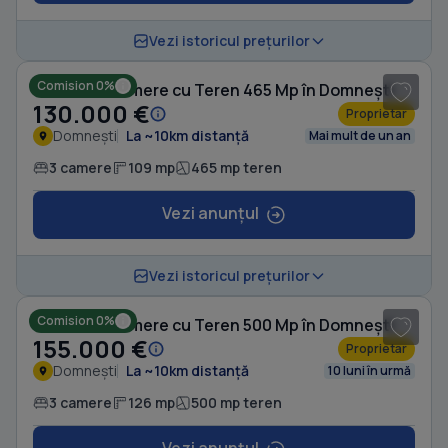
1
/ 9
Vezi istoricul prețurilor
Comision 0%
Casă cu 3 camere cu Teren 465 Mp în Domnești
130.000 €
Proprietar
Domnești
La ~10km distanță
Mai mult de un an
3 camere
109 mp
465 mp teren
Vezi anunțul
1
/ 10
Vezi istoricul prețurilor
Comision 0%
Casă cu 3 camere cu Teren 500 Mp în Domnești
155.000 €
Proprietar
Domnești
La ~10km distanță
10 luni în urmă
3 camere
126 mp
500 mp teren