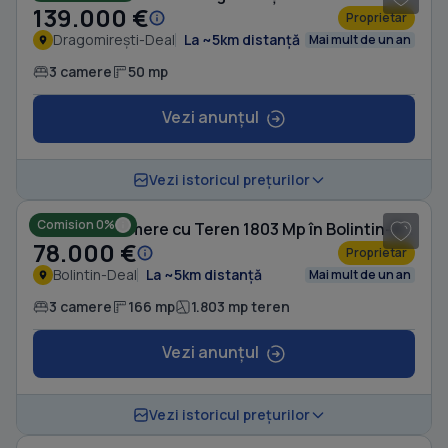
139.000 €
Proprietar
Dragomirești-Deal
La ~5km distanță
Mai mult de un an
3 camere
50 mp
Vezi anunțul
1
/ 8
Vezi istoricul prețurilor
Comision 0%
Casă cu 3 camere cu Teren 1803 Mp în Bolintin-Deal
78.000 €
Proprietar
Bolintin-Deal
La ~5km distanță
Mai mult de un an
3 camere
166 mp
1.803 mp teren
Vezi anunțul
1
/ 20
Vezi istoricul prețurilor