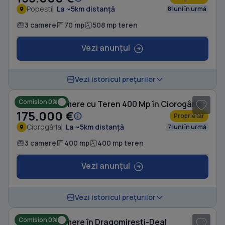
Popești
La ~5km distanță
8 luni în urmă
3 camere
70 mp
508 mp teren
Vezi anunțul
1
/ 2
Vezi istoricul prețurilor
Comision 0%
Casă cu 3 camere cu Teren 400 Mp în Ciorogârla
175.000 €
Proprietar
Ciorogârla
La ~5km distanță
7 luni în urmă
3 camere
400 mp
400 mp teren
Vezi anunțul
1
/ 10
Vezi istoricul prețurilor
Comision 0%
Casă cu 3 camere în Dragomirești-Deal