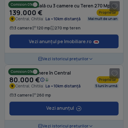
Comision 0%
Casă individuală cu 3 camere cu Teren 270 Mp în Central
139.000 €
Proprietar
Central, Chitila
La ~10km distanță
Mai mult de un an
3 camere
120 mp
270 mp teren
Vezi anunțul pe Imobiliare.ro
1
/ 8
Vezi istoricul prețurilor
Comision 0%
Casă cu 3 camere în Central
80.000 €
Proprietar
Central, Chitila
La ~10km distanță
5 luni în urmă
3 camere
260 mp
Vezi anunțul
1
/ 10
Vezi istoricul prețurilor