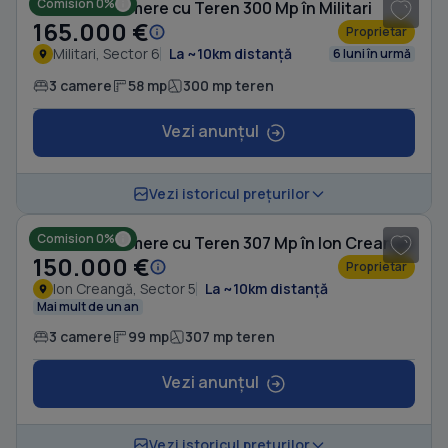
Comision 0%
Casă cu 3 camere cu Teren 300 Mp în Militari
165.000 €
Proprietar
Militari, Sector 6
La ~10km distanță
6 luni în urmă
3 camere
58 mp
300 mp teren
Vezi anunțul
1
/ 4
Vezi istoricul prețurilor
Comision 0%
Casă cu 3 camere cu Teren 307 Mp în Ion Creangă
150.000 €
Proprietar
Ion Creangă, Sector 5
La ~10km distanță
Mai mult de un an
3 camere
99 mp
307 mp teren
Vezi anunțul
1
/ 8
Vezi istoricul prețurilor