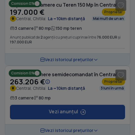
Comision 0%
Duplex cu 3 camere cu Teren 150 Mp în Central
197.000 €
Proprietar
Central, Chitila
La ~10km distanță
Mai mult de un an
3 camere
80 mp
150 mp teren
Anunț publicat de
2
agenții cu prețuri cuprinse între
76.000 EUR
și
197.000 EUR
1
/ 8
Vezi istoricul prețurilor
Comision 0%
Casă cu 3 camere semidecomandat în Central
263.206 €
Proprietar
Central, Chitila
La ~10km distanță
3 luni în urmă
3 camere
80 mp
Vezi anunțul
1
/ 9
Vezi istoricul prețurilor