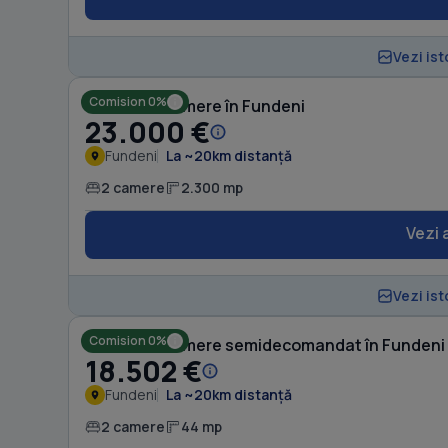
Vezi ist
Comision 0%
Casă cu 2 camere în Fundeni
23.000 €
Fundeni
La ~20km distanță
2 camere
2.300 mp
Vezi 
Vezi ist
Comision 0%
Casă cu 2 camere semidecomandat în Fundeni
18.502 €
Fundeni
La ~20km distanță
2 camere
44 mp