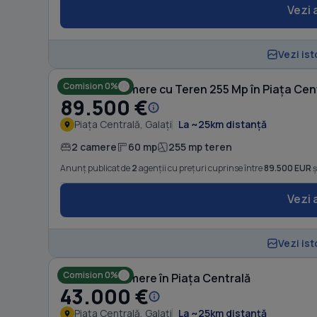
Vezi 
Vezi ist
Comision 0%
Casă cu 2 camere cu Teren 255 Mp în Piața Cen
89.500 €
Piața Centrală, Galați
La ~25km distanță
2 camere
60 mp
255 mp teren
Anunț publicat de
2
agenții cu prețuri cuprinse între
89.500 EUR
ș
Vezi 
Vezi ist
Comision 0%
Casă cu 2 camere în Piața Centrală
43.000 €
Piața Centrală, Galați
La ~25km distanță