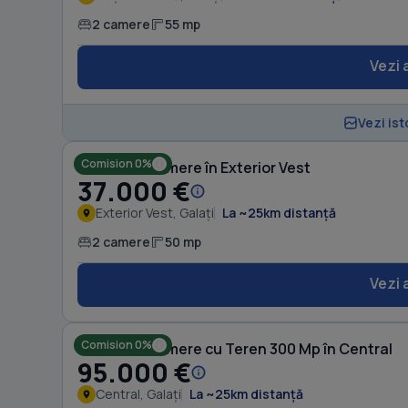
2 camere
55 mp
Vezi 
Vezi ist
Comision 0%
Casă cu 2 camere în Exterior Vest
37.000 €
Exterior Vest, Galați
La ~25km distanță
2 camere
50 mp
Vezi 
Comision 0%
Casă cu 2 camere cu Teren 300 Mp în Central
95.000 €
Central, Galați
La ~25km distanță