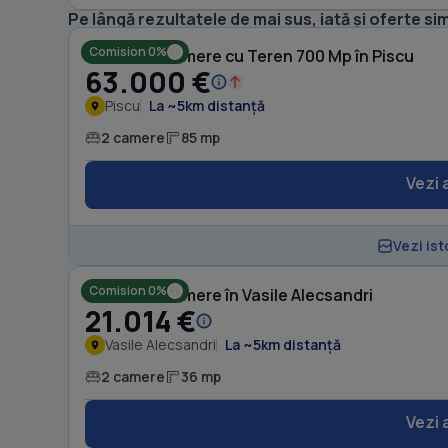
Pe lângă rezultatele de mai sus, iată și oferte sim
Comision 0%
Casă cu 2 camere cu Teren 700 Mp în Piscu
63.000 €
Piscu
La ~5km distanță
2 camere
85 mp
Vezi 
Vezi ist
Comision 0%
Casă cu 2 camere în Vasile Alecsandri
21.014 €
Vasile Alecsandri
La ~5km distanță
2 camere
36 mp
Vezi 