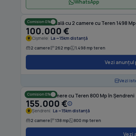
WhatsApp
Comision 0%
Casă individuală cu 2 camere cu Teren 1498 Mp
100.000 €
Cișmele
La ~15km distanță
2 camere
262 mp
1.498 mp teren
Vezi anunțul 
Vezi ist
Comision 0%
Casă cu 2 camere cu Teren 800 Mp în Șendreni
155.000 €
Șendreni
La ~15km distanță
2 camere
138 mp
800 mp teren
Vezi 