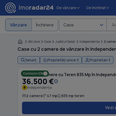
De vânzare
De închiriat
Vânzare
Închiriere
Case
Ad
Vânzare
Case
Judeţul Galaţi
Independenţa
2 came
Case cu 2 camere de vânzare în Independența
1
anunț
Proprietăți unice:
1
Proprietari:
1
Comision 0%
Casă cu 2 camere cu Teren 835 Mp în Indepen
36.500 €
Independența
2 camere
47 mp
835 mp teren
Vezi 