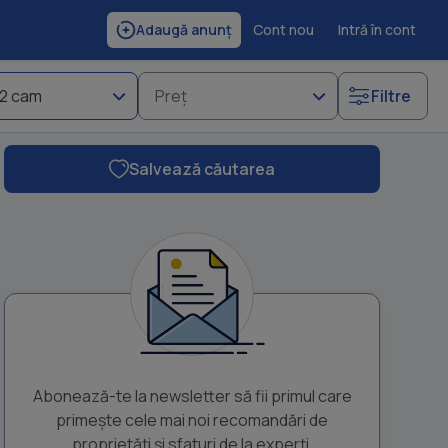
Cont nou
Intră în cont
Adaugă anunț
2 cam
Preț
Filtre
Salvează căutarea
Vand casa cu 2 camere 47 mp si teren 835 mp intravilan, zona cen
Independenta, jud Galati.Utilitati existente: energie electrica
Abonează-te la newsletter să fii primul care
primește cele mai noi recomandări de
proprietăți și sfaturi de la experți.