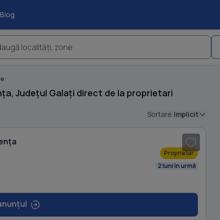
Blog
augă localități, zone
re
, Județul Galați direct de la proprietari
Sortare:
Implicit
dența
Proprietar
2 luni în urmă
anunțul