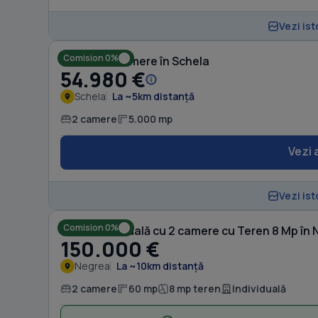
Vezi ist
Comision 0%
Casă cu 2 camere în Schela
54.980 €
Schela
La ~5km distanță
2 camere
5.000 mp
Vezi 
Vezi ist
Comision 0%
Casă individuală cu 2 camere cu Teren 8 Mp în
150.000 €
Negrea
La ~10km distanță
2 camere
60 mp
8 mp teren
Individuală