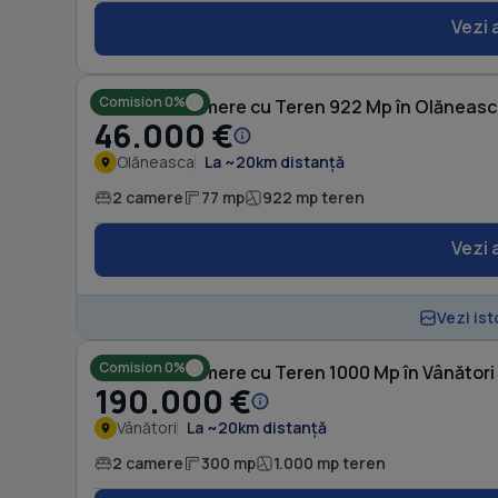
Vezi 
Comision 0%
Casă cu 2 camere cu Teren 922 Mp în Olăneas
46.000 €
Olăneasca
La ~20km distanță
2 camere
77 mp
922 mp teren
Vezi 
Vezi ist
Comision 0%
Casă cu 2 camere cu Teren 1000 Mp în Vânători
190.000 €
Vânători
La ~20km distanță
2 camere
300 mp
1.000 mp teren