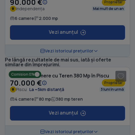
90.000 €
Proprietar
Independența
Mai mult de un an
6 camere
2.000 mp
Vezi anunțul
Vezi istoricul prețurilor
Pe lângă rezultatele de mai sus, iată și oferte
similare din împrejurimi.
Comision 0%
Casă cu 4 camere cu Teren 380 Mp în Piscu
70.000 €
Proprietar
Piscu
La ~5km distanță
3 luni în urmă
4 camere
80 mp
380 mp teren
Vezi anunțul
1
/ 10
Vezi istoricul prețurilor