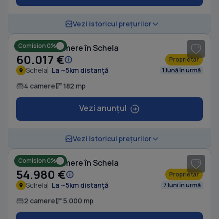
1
/ 16
Vezi istoricul prețurilor
Comision 0%
Casă cu 4 camere în Schela
60.017 €
Proprietar
Schela
La ~5km distanță
1 lună în urmă
4 camere
182 mp
Vezi anunțul
1
/ 6
Vezi istoricul prețurilor
Comision 0%
Casă cu 2 camere în Schela
54.980 €
Proprietar
Schela
La ~5km distanță
7 luni în urmă
2 camere
5.000 mp