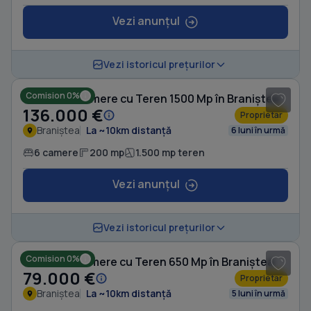
Vezi anunțul
1
/ 14
Vezi istoricul prețurilor
Comision 0%
Casă cu 6 camere cu Teren 1500 Mp în Braniștea
136.000 €
Proprietar
Braniștea
La ~10km distanță
6 luni în urmă
6 camere
200 mp
1.500 mp teren
Vezi anunțul
1
/ 3
Vezi istoricul prețurilor
Comision 0%
Casă cu 5 camere cu Teren 650 Mp în Braniștea
79.000 €
Proprietar
Braniștea
La ~10km distanță
5 luni în urmă