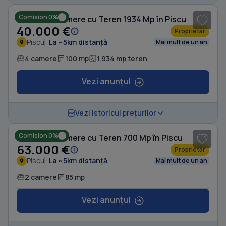
Comision 0%
Casă cu 4 camere cu Teren 1934 Mp în Piscu
40.000 €
Proprietar
Piscu
La ~5km distanță
Mai mult de un an
4 camere
100 mp
1.934 mp teren
Vezi anunțul
1
/ 8
Vezi istoricul prețurilor
Comision 0%
Casă cu 2 camere cu Teren 700 Mp în Piscu
63.000 €
Proprietar
Piscu
La ~5km distanță
Mai mult de un an
2 camere
85 mp
Vezi anunțul