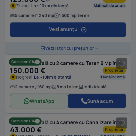
Traian
La ~10km distanță
Mai mult de un an
5 camere
240 mp
1.500 mp teren
Vezi anunțul
1
/ 6
Vezi istoricul prețurilor
Comision 0%
Casă individuală cu 2 camere cu Teren 8 Mp în Negrea
150.000 €
Proprietar
Negrea
La ~10km distanță
1 lună în urmă
2 camere
60 mp
8 mp teren
Individuală
WhatsApp
Sună acum
1
/ 12
Comision 0%
Casă individuală cu 4 camere cu Canalizare în Slobozia Conachi
43.000 €
Proprietar