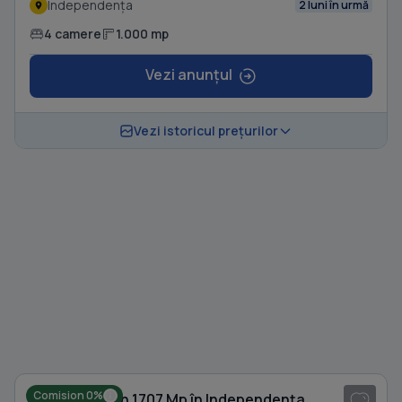
Independența
2 luni în urmă
4 camere
1.000 mp
Vezi anunțul
Vezi istoricul prețurilor
1
/ 5
Comision 0%
Casă cu Teren 1707 Mp în Independența