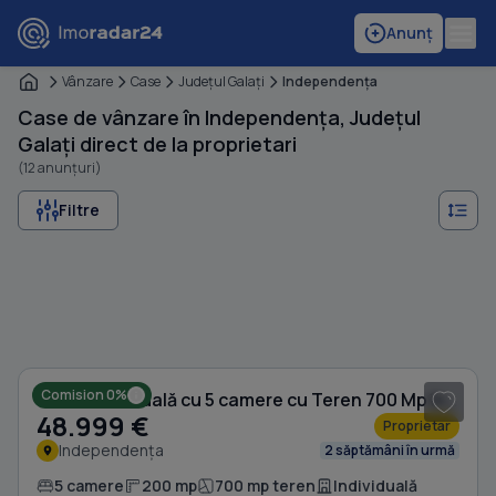
Anunț
Vânzare
Case
Judeţul Galaţi
Independenţa
Case de vânzare în Independența, Județul
Galați direct de la proprietari
(12 anunțuri)
Filtre
1
/ 8
Comision 0%
Casă individuală cu 5 camere cu Teren 700 Mp în Independența
48.999 €
Proprietar
Independența
2 săptămâni în urmă
5 camere
200 mp
700 mp teren
Individuală