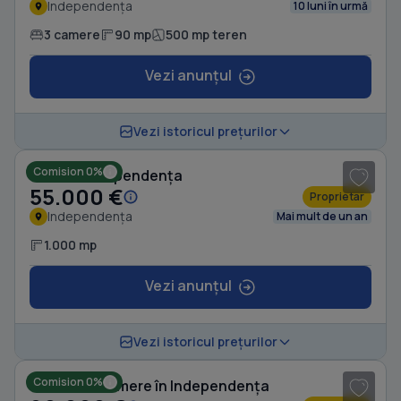
Independența
10 luni în urmă
3 camere
90 mp
500 mp teren
Vezi anunțul
1
/ 5
Vezi istoricul prețurilor
Comision 0%
Casă în Independența
55.000 €
Proprietar
Independența
Mai mult de un an
1.000 mp
Vezi anunțul
1
/ 10
Vezi istoricul prețurilor
Comision 0%
Casă cu 6 camere în Independența