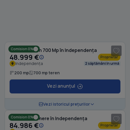
1
/ 5
Comision 0%
Casă cu Teren 700 Mp în Independența
48.999 €
Proprietar
Independența
2 săptămâni în urmă
200 mp
700 mp teren
Vezi anunțul
1
/ 8
Vezi istoricul prețurilor
Comision 0%
Casă cu 4 camere în Independența
84.986 €
Proprietar