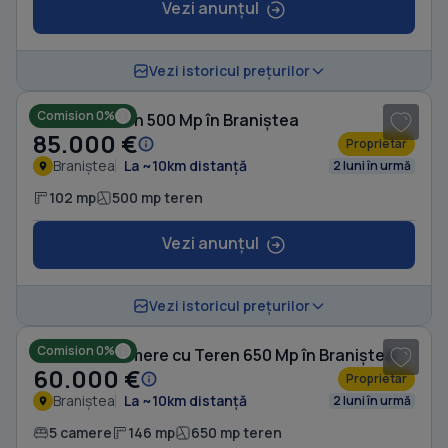
Vezi anunțul
1
/ 8
Vezi istoricul prețurilor
Comision 0%
Casă cu Teren 500 Mp în Braniștea
85.000 €
Proprietar
Braniștea
La ~10km distanță
2 luni în urmă
102 mp
500 mp teren
Vezi anunțul
1
/ 20
Vezi istoricul prețurilor
Comision 0%
Casă cu 5 camere cu Teren 650 Mp în Braniștea
60.000 €
Proprietar
Braniștea
La ~10km distanță
2 luni în urmă
5 camere
146 mp
650 mp teren