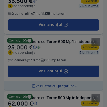
36.500 €
Proprietar
Independența
2 luni în urmă
2 camere
47 mp
835 mp teren
Vezi anunțul
1
/ 6
Comision 0%
Casă cu 3 camere cu Teren 600 Mp în Independența
25.000 €
Proprietar
Independența
5 luni în urmă
3 camere
40 mp
600 mp teren
Vezi anunțul
1
/ 8
Vezi istoricul prețurilor
Comision 0%
Casă cu 3 camere cu Teren 500 Mp în Independența
62.000 €
Proprietar