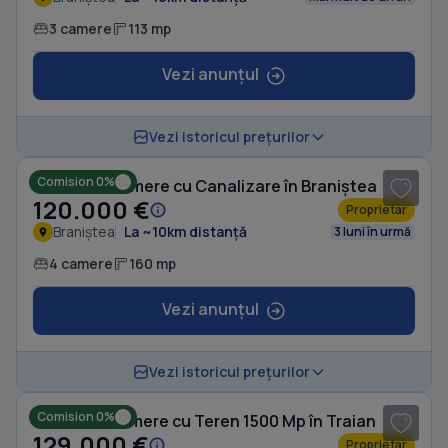
3 camere
113 mp
Vezi anunțul
1
/ 8
Vezi istoricul prețurilor
Comision 0%
Casă cu 4 camere cu Canalizare în Braniștea
120.000 €
Proprietar
Braniștea
La ~10km distanță
3 luni în urmă
4 camere
160 mp
Vezi anunțul
1
/ 7
Vezi istoricul prețurilor
Comision 0%
Casă cu 5 camere cu Teren 1500 Mp în Traian
129.000 €
Proprietar