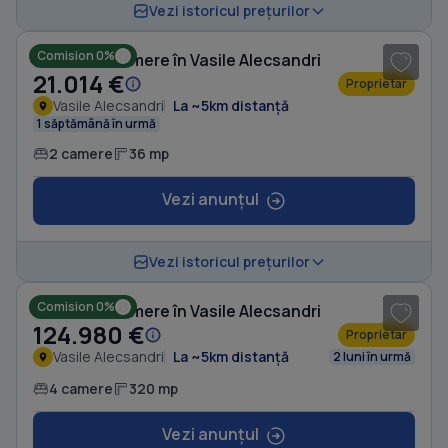
1
/ 8
Vezi istoricul prețurilor
Comision 0%
Casă cu 2 camere în Vasile Alecsandri
21.014 €
Proprietar
Vasile Alecsandri
La ~5km distanță
1 săptămână în urmă
2 camere
36 mp
Vezi anunțul
1
/ 8
Vezi istoricul prețurilor
Comision 0%
Casă cu 4 camere în Vasile Alecsandri
124.980 €
Proprietar
Vasile Alecsandri
La ~5km distanță
2 luni în urmă
4 camere
320 mp
Vezi anunțul