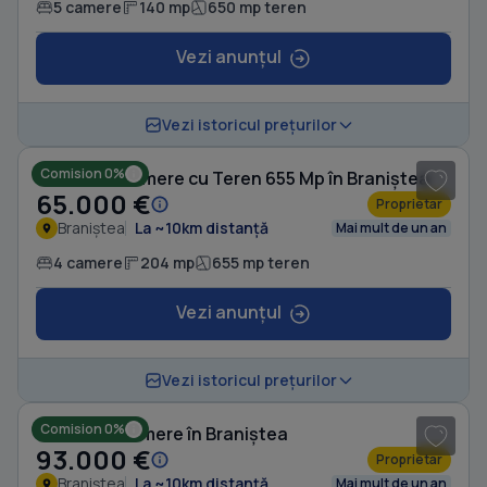
5 camere
140 mp
650 mp teren
Vezi anunțul
1
/ 10
Vezi istoricul prețurilor
Comision 0%
Casă cu 4 camere cu Teren 655 Mp în Braniștea
65.000 €
Proprietar
Braniștea
La ~10km distanță
Mai mult de un an
4 camere
204 mp
655 mp teren
Vezi anunțul
1
/ 10
Vezi istoricul prețurilor
Comision 0%
Casă cu 3 camere în Braniștea
93.000 €
Proprietar
Braniștea
La ~10km distanță
Mai mult de un an