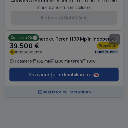
Activează notificările
pentru a fi la curent cu cele
mai noi anunțuri imobiliare.
Activează Notificările
1
/ 6
Comision 0%
Casă cu 3 camere cu Teren 1100 Mp în Independența
39.500 €
Proprietar
Independența
1 lună în urmă
3 camere
162 mp
1.100 mp teren
1950
Vezi anunțul pe Imobiliare.ro
Vezi istoricul prețurilor