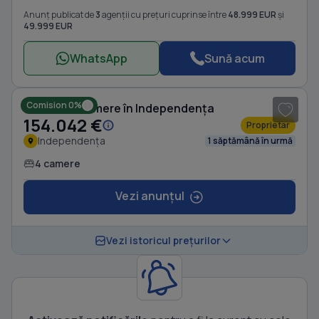
Anunț publicat de
3
agenții cu prețuri cuprinse între
48.999 EUR
și
49.999 EUR
WhatsApp
Sună acum
1
/ 8
Comision 0%
Casă cu 4 camere în Independența
154.042 €
Proprietar
Independența
1 săptămână în urmă
4 camere
Vezi anunțul
Vezi istoricul prețurilor