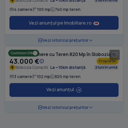
Slobozia Conachi
La ~10km distanță
2 luni în urmă
4 camere
100 mp
740 mp teren
Vezi anunțul pe Imobiliare.ro
1
/ 9
Vezi istoricul prețurilor
Comision 0%
Casă cu 3 camere cu Teren 820 Mp în Slobozia Conachi
43.000 €
Proprietar
Slobozia Conachi
La ~10km distanță
2 luni în urmă
3 camere
102 mp
820 mp teren
Vezi anunțul
Vezi istoricul prețurilor