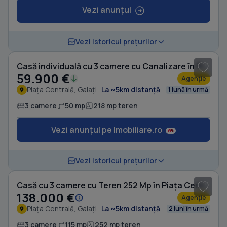
Vezi anunțul
1
/ 9
Vezi istoricul prețurilor
Casă individuală cu 3 camere cu Canalizare în Piața Centrală
59.900 €
Agenție
Piața Centrală, Galați
La ~5km distanță
1 lună în urmă
3 camere
50 mp
218 mp teren
Vezi anunțul pe Imobiliare.ro
1
/ 16
Vezi istoricul prețurilor
Casă cu 3 camere cu Teren 252 Mp în Piața Centrală
138.000 €
Agenție
Piața Centrală, Galați
La ~5km distanță
2 luni în urmă
3 camere
115 mp
252 mp teren