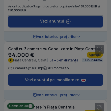
Anunț publicat de
3
agenții cu prețuri cuprinse între
138.000 EUR
și
150.000 EUR
Vezi anunțul
1
/ 5
Vezi istoricul prețurilor
Casă cu 3 camere cu Canalizare în Piața Centrală
94.000 €
Agenție
Piața Centrală, Galați
La ~5km distanță
5 luni în urmă
3 camere
180 mp
301 mp teren
Vezi anunțul pe Imobiliare.ro
1
/ 5
Vezi istoricul prețurilor
Comision 0%
Casă cu 3 camere în Piața Centrală