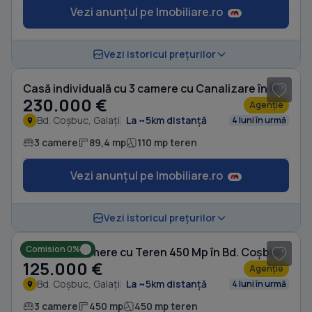
Vezi anunțul pe Imobiliare.ro
1
/ 5
Vezi istoricul prețurilor
Casă individuală cu 3 camere cu Canalizare în Bd. Coșbuc
230.000 €
Agenție
Bd. Coșbuc, Galați
La ~5km distanță
4 luni în urmă
3 camere
89,4 mp
110 mp teren
Vezi anunțul pe Imobiliare.ro
Vezi istoricul prețurilor
Comision 0%
Casă cu 3 camere cu Teren 450 Mp în Bd. Coșbuc
125.000 €
Agenție
Bd. Coșbuc, Galați
La ~5km distanță
4 luni în urmă
3 camere
450 mp
450 mp teren