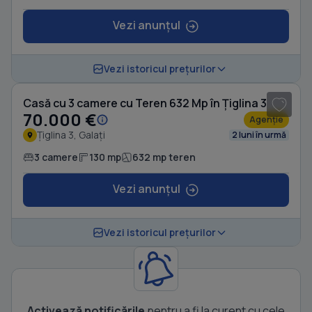
Vezi anunțul
1
/ 17
Vezi istoricul prețurilor
Casă cu 3 camere cu Teren 632 Mp în Țiglina 3
70.000 €
Agenție
Țiglina 3, Galați
2 luni în urmă
3 camere
130 mp
632 mp teren
Vezi anunțul
Vezi istoricul prețurilor
Activează notificările
pentru a fi la curent cu cele