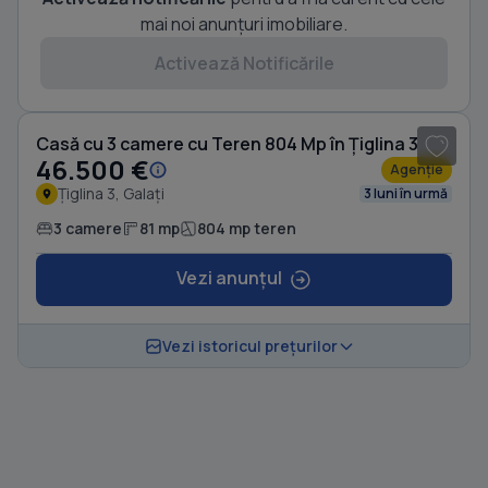
mai noi anunțuri imobiliare.
Activează Notificările
1
/ 8
Casă cu 3 camere cu Teren 804 Mp în Țiglina 3
46.500 €
Agenție
Țiglina 3, Galați
3 luni în urmă
3 camere
81 mp
804 mp teren
Vezi anunțul
Vezi istoricul prețurilor