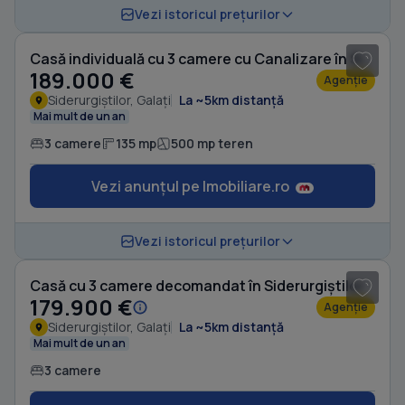
1
/ 8
Vezi istoricul prețurilor
Casă individuală cu 3 camere cu Canalizare în Siderurgiștilor
189.000 €
Agenție
Siderurgiștilor, Galați
La ~5km distanță
Mai mult de un an
3 camere
135 mp
500 mp teren
Vezi anunțul pe Imobiliare.ro
1
/ 8
Vezi istoricul prețurilor
Casă cu 3 camere decomandat în Siderurgiștilor
179.900 €
Agenție
Siderurgiștilor, Galați
La ~5km distanță
Mai mult de un an
3 camere