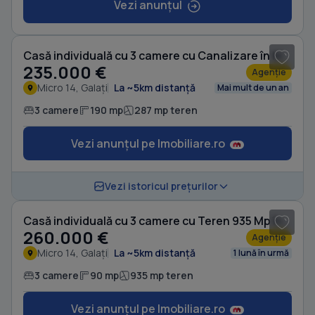
Vezi anunțul
1
/ 5
Casă individuală cu 3 camere cu Canalizare în Micro 14
235.000 €
Agenție
Micro 14, Galați
La ~5km distanță
Mai mult de un an
3 camere
190 mp
287 mp teren
Vezi anunțul pe Imobiliare.ro
1
/ 20
Vezi istoricul prețurilor
Casă individuală cu 3 camere cu Teren 935 Mp în Micro 14
260.000 €
Agenție
Micro 14, Galați
La ~5km distanță
1 lună în urmă
3 camere
90 mp
935 mp teren
Vezi anunțul pe Imobiliare.ro