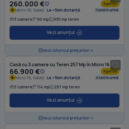
260.000 €
Agenție
Micro 16, Galați
La ~5km distanță
1 lună în urmă
3 camere
90 mp
935 mp teren
Vezi anunțul
1
/ 8
Vezi istoricul prețurilor
Casă cu 3 camere cu Teren 257 Mp în Micro 16
66.900 €
Agenție
Micro 16, Galați
La ~5km distanță
4 luni în urmă
3 camere
114 mp
257 mp teren
Vezi anunțul
1
/ 9
Vezi istoricul prețurilor