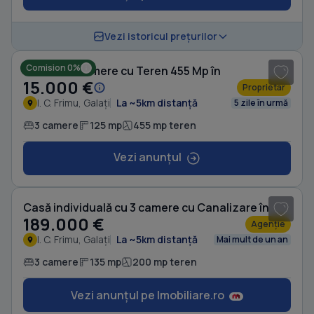
1
/ 4
Vezi istoricul prețurilor
Comision 0%
Casă cu 3 camere cu Teren 455 Mp în
15.000 €
Proprietar
I. C. Frimu, Galați
La ~5km distanță
5 zile în urmă
3 camere
125 mp
455 mp teren
Vezi anunțul
1
/ 7
Casă individuală cu 3 camere cu Canalizare în
189.000 €
Agenție
I. C. Frimu, Galați
La ~5km distanță
Mai mult de un an
3 camere
135 mp
200 mp teren
Vezi anunțul pe Imobiliare.ro