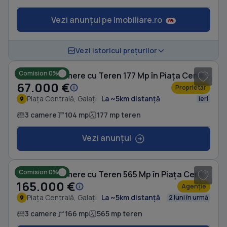
Vezi anunțul pe Imobiliare.ro
Vezi istoricul prețurilor
Comision 0%
Casă cu 3 camere cu Teren 177 Mp în Piața Centrală
67.000 €
Proprietar
Piața Centrală, Galați
La ~5km distanță
Ieri
3 camere
104 mp
177 mp teren
Vezi anunțul
1
/ 13
Comision 0%
Casă cu 3 camere cu Teren 565 Mp în Piața Centrală
165.000 €
Agenție
Piața Centrală, Galați
La ~5km distanță
2 luni în urmă
3 camere
166 mp
565 mp teren