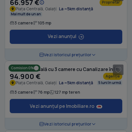
66.957 €
Proprietar
Piața Centrală, Galați
La ~5km distanță
Mai mult de un an
3 camere
105 mp
Vezi anunțul
1
/ 10
Vezi istoricul prețurilor
Comision 0%
Casă individuală cu 3 camere cu Canalizare în Piața Centrală
94.900 €
Agenție
Piața Centrală, Galați
La ~5km distanță
5 luni în urmă
3 camere
76 mp
127 mp teren
Vezi anunțul pe Imobiliare.ro
1
/ 5
Vezi istoricul prețurilor