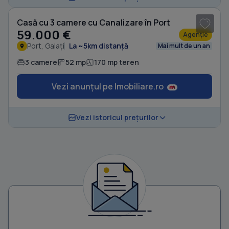
Casă cu 3 camere cu Canalizare în Port
59.000 €
Agenție
Port, Galați
La ~5km distanță
Mai mult de un an
3 camere
52 mp
170 mp teren
Vezi anunțul pe Imobiliare.ro
Vezi istoricul prețurilor