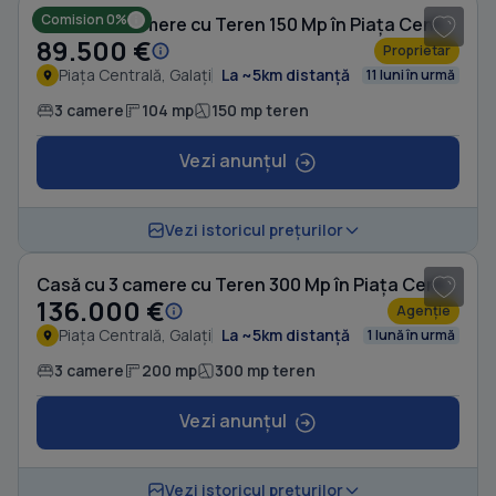
Comision 0%
Casă cu 3 camere cu Teren 150 Mp în Piața Centrală
89.500 €
Proprietar
Piața Centrală, Galați
La ~5km distanță
11 luni în urmă
3 camere
104 mp
150 mp teren
Vezi anunțul
1
/ 6
Vezi istoricul prețurilor
Casă cu 3 camere cu Teren 300 Mp în Piața Centrală
136.000 €
Agenție
Piața Centrală, Galați
La ~5km distanță
1 lună în urmă
3 camere
200 mp
300 mp teren
Vezi anunțul
1
/ 14
Vezi istoricul prețurilor