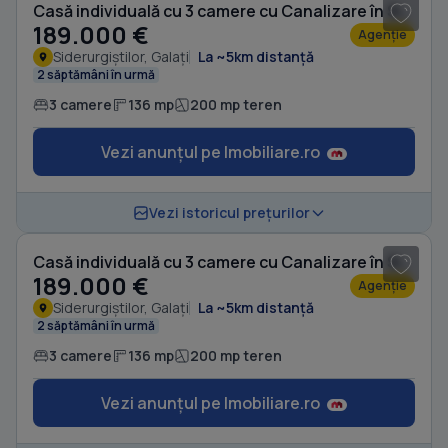
Casă individuală cu 3 camere cu Canalizare în Siderurgiștilor
189.000 €
Agenție
Siderurgiștilor, Galați
La ~5km distanță
2 săptămâni în urmă
3 camere
136 mp
200 mp teren
Vezi anunțul pe Imobiliare.ro
1
/ 9
Vezi istoricul prețurilor
Casă individuală cu 3 camere cu Canalizare în Siderurgiștilor
189.000 €
Agenție
Siderurgiștilor, Galați
La ~5km distanță
2 săptămâni în urmă
3 camere
136 mp
200 mp teren
Vezi anunțul pe Imobiliare.ro