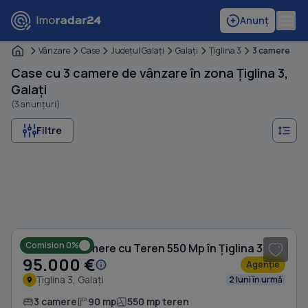
Anunț
Vânzare
Case
Judeţul Galaţi
Galaţi
Ţiglina 3
3 camere
Case cu 3 camere de vânzare în zona Țiglina 3,
Galați
(3 anunțuri)
Filtre
1
/ 15
Comision 0%
Casă cu 3 camere cu Teren 550 Mp în Țiglina 3
95.000 €
Agenție
Țiglina 3, Galați
2 luni în urmă
3 camere
90 mp
550 mp teren