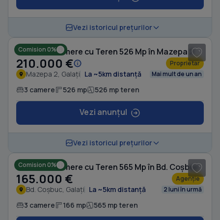
1
/ 10
Vezi istoricul prețurilor
Comision 0%
Casă cu 3 camere cu Teren 526 Mp în Mazepa 2
210.000 €
Proprietar
Mazepa 2, Galați
La ~5km distanță
Mai mult de un an
3 camere
526 mp
526 mp teren
Vezi anunțul
1
/ 13
Vezi istoricul prețurilor
Comision 0%
Casă cu 3 camere cu Teren 565 Mp în Bd. Coșbuc
165.000 €
Agenție
Bd. Coșbuc, Galați
La ~5km distanță
2 luni în urmă
3 camere
166 mp
565 mp teren