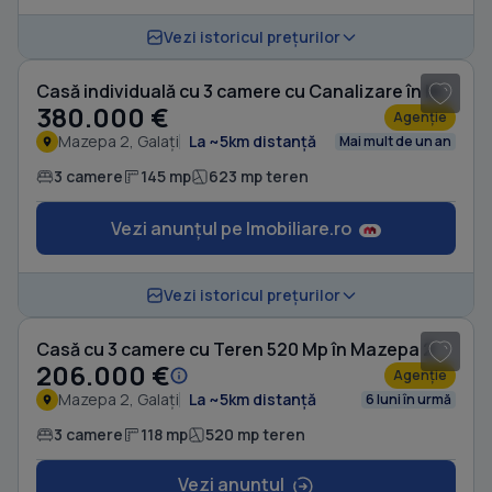
1
/ 5
Vezi istoricul prețurilor
Casă individuală cu 3 camere cu Canalizare în Mazepa 2
380.000 €
Agenție
Mazepa 2, Galați
La ~5km distanță
Mai mult de un an
3 camere
145 mp
623 mp teren
Vezi anunțul pe Imobiliare.ro
Vezi istoricul prețurilor
Casă cu 3 camere cu Teren 520 Mp în Mazepa 2
206.000 €
Agenție
Mazepa 2, Galați
La ~5km distanță
6 luni în urmă
3 camere
118 mp
520 mp teren
Vezi anunțul