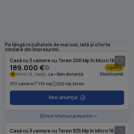
Pe lângă rezultatele de mai sus, iată și oferte
1
/ 7
similare din împrejurimi.
Casă cu 3 camere cu Teren 200 Mp în Micro 16
189.000 €
Agenție
Micro 16, Galați
La ~5km distanță
3 luni în urmă
3 camere
135 mp
200 mp teren
Vezi anunțul
1
/ 20
Vezi istoricul prețurilor
Casă cu 3 camere cu Teren 935 Mp în Micro 16