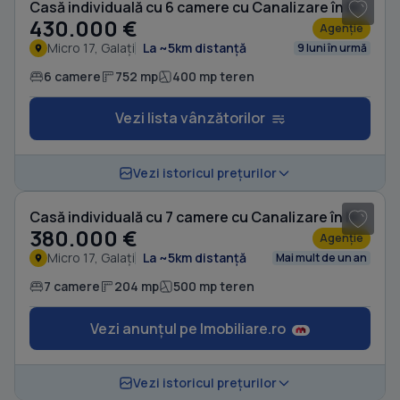
Casă individuală cu 6 camere cu Canalizare în Micro 17
430.000 €
Agenție
Micro 17, Galați
La ~5km distanță
9 luni în urmă
6 camere
752 mp
400 mp teren
Vezi lista vânzătorilor
1
/ 10
Vezi istoricul prețurilor
Casă individuală cu 7 camere cu Canalizare în Micro 17
380.000 €
Agenție
Micro 17, Galați
La ~5km distanță
Mai mult de un an
7 camere
204 mp
500 mp teren
Vezi anunțul pe Imobiliare.ro
1
/ 10
Vezi istoricul prețurilor