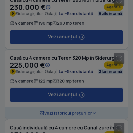
Casă cu 4 camere cu Teren 290 Mp în Siderurgiștilor
230.000 €
Agenție
Siderurgiștilor, Galați
La ~5km distanță
6 zile în urmă
4 camere
190 mp
290 mp teren
Vezi anunțul
1
/ 10
Casă cu 4 camere cu Teren 320 Mp în Siderurgiștilor
225.000 €
Agenție
Siderurgiștilor, Galați
La ~5km distanță
2 luni în urmă
4 camere
122 mp
320 mp teren
Vezi anunțul
1
/ 12
Vezi istoricul prețurilor
Casă individuală cu 4 camere cu Canalizare în Siderurgiștilor