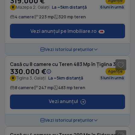
319.000 €
Agenție
Mazepa 2, Galați
La ~5km distanță
6 luni în urmă
4 camere
223 mp
320 mp teren
Vezi anunțul pe Imobiliare.ro
1
/ 20
Vezi istoricul prețurilor
Casă cu 8 camere cu Teren 483 Mp în Țiglina 3
330.000 €
Agenție
Țiglina 3, Galați
La ~5km distanță
5 luni în urmă
8 camere
247 mp
483 mp teren
Vezi anunțul
Vezi istoricul prețurilor