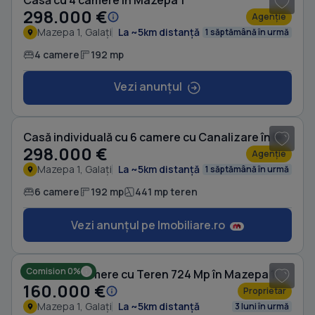
Casă cu 4 camere în Mazepa 1
298.000 €
Agenție
Mazepa 1, Galați
La ~5km distanță
1 săptămână în urmă
4 camere
192 mp
Vezi anunțul
1
/ 10
Casă individuală cu 6 camere cu Canalizare în Mazepa 1
298.000 €
Agenție
Mazepa 1, Galați
La ~5km distanță
1 săptămână în urmă
6 camere
192 mp
441 mp teren
Vezi anunțul pe Imobiliare.ro
1
/ 3
Comision 0%
Casă cu 5 camere cu Teren 724 Mp în Mazepa 1
160.000 €
Proprietar
Mazepa 1, Galați
La ~5km distanță
3 luni în urmă