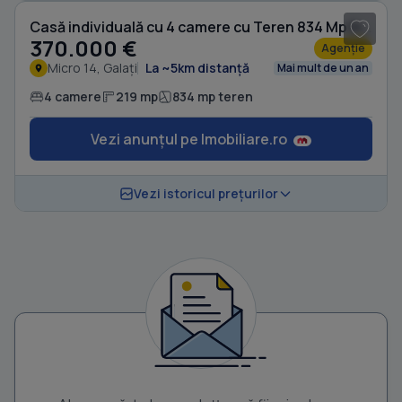
Casă individuală cu 4 camere cu Teren 834 Mp în Micro 14
370.000 €
Agenție
Micro 14, Galați
La ~5km distanță
Mai mult de un an
4 camere
219 mp
834 mp teren
Vezi anunțul pe Imobiliare.ro
Vezi istoricul prețurilor