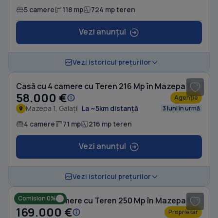
5 camere
118 mp
724 mp teren
Vezi anunțul
1
/ 6
Vezi istoricul prețurilor
Casă cu 4 camere cu Teren 216 Mp în Mazepa 1
58.000 €
Agenție
Mazepa 1, Galați
La ~5km distanță
3 luni în urmă
4 camere
71 mp
216 mp teren
Vezi anunțul
1
/ 10
Vezi istoricul prețurilor
Comision 0%
Casă cu 5 camere cu Teren 250 Mp în Mazepa 1
169.000 €
Proprietar