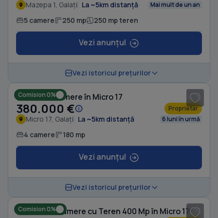
Mazepa 1, Galați
La ~5km distanță
Mai mult de un an
5 camere
250 mp
250 mp teren
Vezi anunțul
1
/ 2
Vezi istoricul prețurilor
Comision 0%
Casă cu 4 camere în Micro 17
380.000 €
Proprietar
Micro 17, Galați
La ~5km distanță
6 luni în urmă
4 camere
180 mp
Vezi anunțul
1
/ 10
Vezi istoricul prețurilor
Comision 0%
Casă cu 12 camere cu Teren 400 Mp în Micro 17