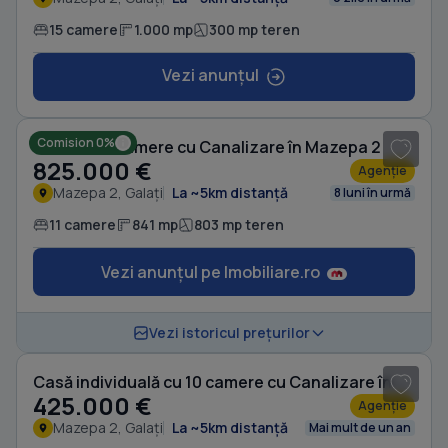
15 camere
1.000 mp
300 mp teren
Vezi anunțul
1
/ 20
Comision 0%
Casă cu 11 camere cu Canalizare în Mazepa 2
825.000 €
Agenție
Mazepa 2, Galați
La ~5km distanță
8 luni în urmă
11 camere
841 mp
803 mp teren
Vezi anunțul pe Imobiliare.ro
1
/ 19
Vezi istoricul prețurilor
Casă individuală cu 10 camere cu Canalizare în Mazepa 2
425.000 €
Agenție
Mazepa 2, Galați
La ~5km distanță
Mai mult de un an