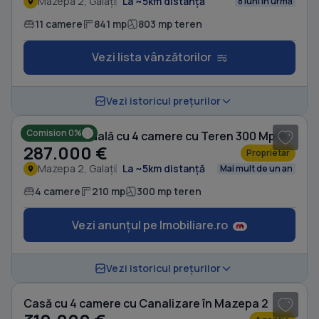
Mazepa 2, Galați
La ~5km distanță
8 luni în urmă
11 camere
841 mp
803 mp teren
Vezi lista vânzătorilor
Vezi istoricul prețurilor
Comision 0%
Casă individuală cu 4 camere cu Teren 300 Mp în Mazepa 2
287.000 €
Proprietar
Mazepa 2, Galați
La ~5km distanță
Mai mult de un an
4 camere
210 mp
300 mp teren
Vezi anunțul pe Imobiliare.ro
1
/ 13
Vezi istoricul prețurilor
Casă cu 4 camere cu Canalizare în Mazepa 2