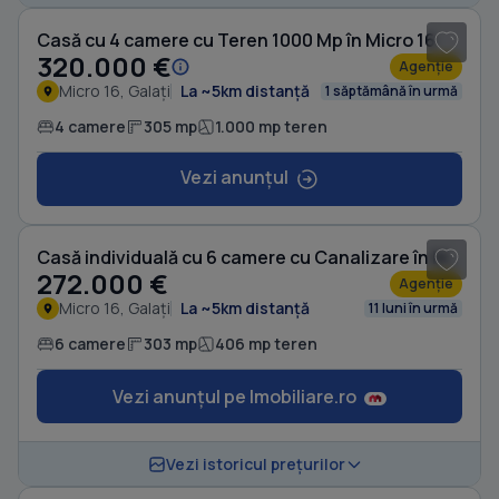
Casă cu 4 camere cu Teren 1000 Mp în Micro 16
320.000 €
Agenție
Micro 16, Galați
La ~5km distanță
1 săptămână în urmă
4 camere
305 mp
1.000 mp teren
Vezi anunțul
1
/ 16
Casă individuală cu 6 camere cu Canalizare în Micro 16
272.000 €
Agenție
Micro 16, Galați
La ~5km distanță
11 luni în urmă
6 camere
303 mp
406 mp teren
Vezi anunțul pe Imobiliare.ro
1
/ 20
Vezi istoricul prețurilor