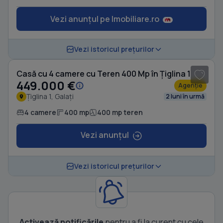
Vezi anunțul pe Imobiliare.ro
1
/ 6
Vezi istoricul prețurilor
Casă cu 4 camere cu Teren 400 Mp în Țiglina 1
449.000 €
Agenție
Țiglina 1, Galați
2 luni în urmă
4 camere
400 mp
400 mp teren
Vezi anunțul
Vezi istoricul prețurilor
Activează notificările
pentru a fi la curent cu cele