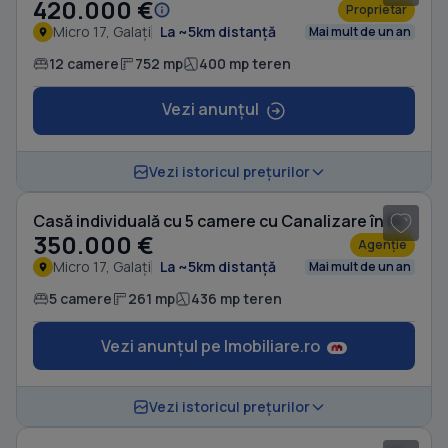
420.000 €
Proprietar
Micro 17, Galați
La ~5km distanță
Mai mult de un an
12 camere
752 mp
400 mp teren
Vezi anunțul
1
/ 13
Vezi istoricul prețurilor
Casă individuală cu 5 camere cu Canalizare în Micro 17
350.000 €
Agenție
Micro 17, Galați
La ~5km distanță
Mai mult de un an
5 camere
261 mp
436 mp teren
Vezi anunțul pe Imobiliare.ro
1
/ 20
Vezi istoricul prețurilor