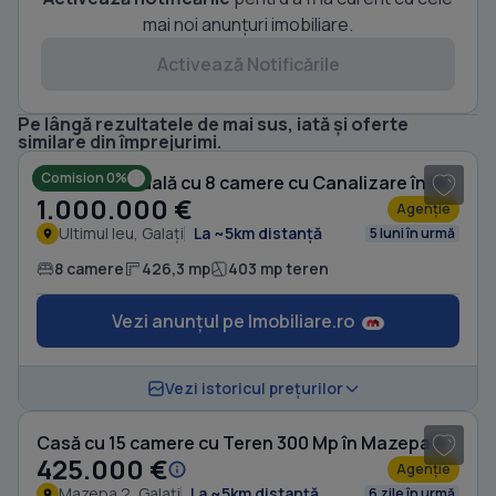
mai noi anunțuri imobiliare.
Activează Notificările
Pe lângă rezultatele de mai sus, iată și oferte
1
/ 20
similare din împrejurimi.
Comision 0%
Casă individuală cu 8 camere cu Canalizare în Ultimul leu
1.000.000 €
Agenție
Ultimul leu, Galați
La ~5km distanță
5 luni în urmă
8 camere
426,3 mp
403 mp teren
Vezi anunțul pe Imobiliare.ro
Vezi istoricul prețurilor
Casă cu 15 camere cu Teren 300 Mp în Mazepa 2
425.000 €
Agenție
Mazepa 2, Galați
La ~5km distanță
6 zile în urmă