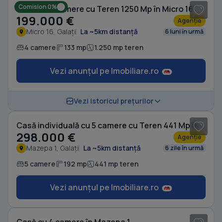
Comision 0%
Casă cu 4 camere cu Teren 1250 Mp în Micro 16
199.000 €
Agenție
Micro 16, Galați
La ~5km distanță
6 luni în urmă
4 camere
133 mp
1.250 mp teren
Vezi anunțul pe Imobiliare.ro
1
/ 10
Vezi istoricul prețurilor
Casă individuală cu 5 camere cu Teren 441 Mp în Mazepa 1
298.000 €
Agenție
Mazepa 1, Galați
La ~5km distanță
6 zile în urmă
5 camere
192 mp
441 mp teren
Vezi anunțul pe Imobiliare.ro
1
/ 20