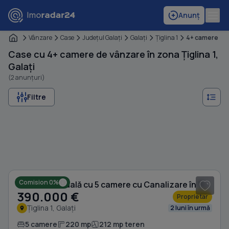
Anunț
Vânzare
Case
Judeţul Galaţi
Galaţi
Ţiglina 1
4+ camere
Case cu 4+ camere de vânzare în zona Țiglina 1,
Galați
(2 anunțuri)
Filtre
1
/ 16
Comision 0%
Casă individuală cu 5 camere cu Canalizare în Țiglina 1
390.000 €
Proprietar
Țiglina 1, Galați
2 luni în urmă
5 camere
220 mp
212 mp teren