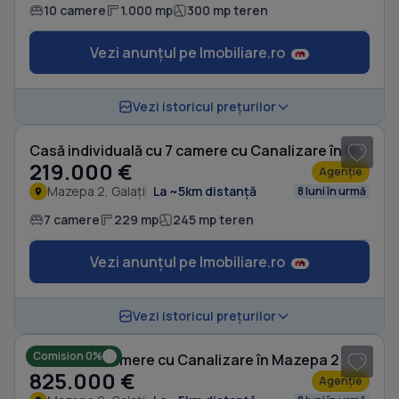
10 camere
1.000 mp
300 mp teren
Vezi anunțul pe Imobiliare.ro
1
/ 20
Vezi istoricul prețurilor
Casă individuală cu 7 camere cu Canalizare în Mazepa 2
219.000 €
Agenție
Mazepa 2, Galați
La ~5km distanță
8 luni în urmă
7 camere
229 mp
245 mp teren
Vezi anunțul pe Imobiliare.ro
1
/ 20
Vezi istoricul prețurilor
Comision 0%
Casă cu 11 camere cu Canalizare în Mazepa 2
825.000 €
Agenție