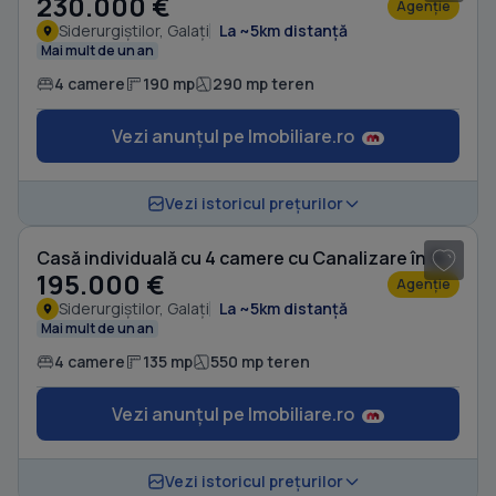
230.000 €
Agenție
Siderurgiștilor, Galați
La ~5km distanță
Mai mult de un an
4 camere
190 mp
290 mp teren
Vezi anunțul pe Imobiliare.ro
1
/ 5
Vezi istoricul prețurilor
Casă individuală cu 4 camere cu Canalizare în Siderurgiștilor
195.000 €
Agenție
Siderurgiștilor, Galați
La ~5km distanță
Mai mult de un an
4 camere
135 mp
550 mp teren
Vezi anunțul pe Imobiliare.ro
1
/ 20
Vezi istoricul prețurilor