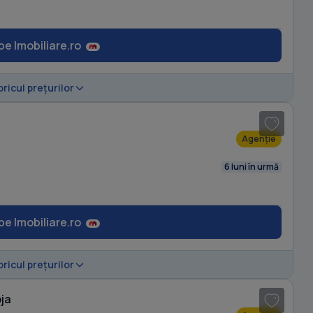
pe Imobiliare.ro
1
/ 14
oricul prețurilor
Agenție
6 luni în urmă
pe Imobiliare.ro
1
/ 13
oricul prețurilor
ja