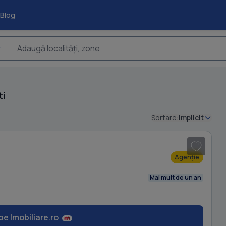
Blog
Adaugă localități, zone
ti
Sortare:
Implicit
1
/ 12
Agenție
Mai mult de un an
pe Imobiliare.ro