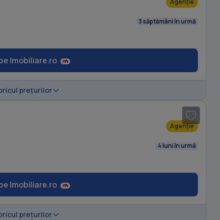
Agenție
3 săptămâni în urmă
pe Imobiliare.ro
1
/ 9
oricul prețurilor
Agenție
4 luni în urmă
pe Imobiliare.ro
1
/ 6
oricul prețurilor