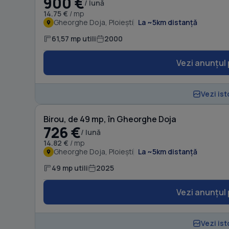
900 €
/ lună
14.75 €
/ mp
Gheorghe Doja, Ploiești
La ~5km distanță
61,57 mp utili
2000
Vezi anunțul 
Vezi ist
Birou, de 49 mp, în Gheorghe Doja
726 €
/ lună
14.82 €
/ mp
Gheorghe Doja, Ploiești
La ~5km distanță
49 mp utili
2025
Vezi anunțul 
Vezi ist