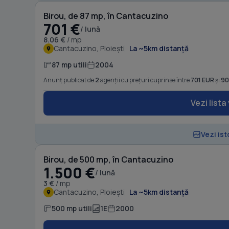
Birou, de 87 mp, în Cantacuzino
701 €
/ lună
8.06 €
/ mp
Cantacuzino, Ploiești
La ~5km distanță
87 mp utili
2004
Anunț publicat de
2
agenții cu prețuri cuprinse între
701 EUR
și
90
Vezi lista
Vezi ist
Birou, de 500 mp, în Cantacuzino
1.500 €
/ lună
3 €
/ mp
Cantacuzino, Ploiești
La ~5km distanță
500 mp utili
1E
2000