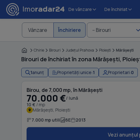
De vânzare
De închiriat
Vânzare
Închiriere
-- Birouri
Chirie
Birouri
Judeţul Prahova
Ploieşti
Mărăşeşti
Birouri de închiriat în zona Mărășești, Ploieș
1
anunț
Proprietăți unice:
1
Proprietari:
0
Birou, de 7,000 mp, în Mărășești
70.000 €
/ lună
10 €
/ mp
Mărășești, Ploiești
7.000 mp utili
6E
2013
Vezi anunțul 