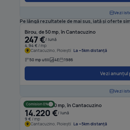
Vezi ist
Pe lângă rezultatele de mai sus, iată și oferte sim
Birou, de 50 mp, în Cantacuzino
247 €
/ lună
4.94 €
/ mp
Cantacuzino, Ploiești
La ~5km distanță
50 mp utili
4E
1986
Vezi anunțul 
Vezi ist
Comision 0%
Birou, de 1,580 mp, în Cantacuzino
14.220 €
/ lună
9 €
/ mp
Cantacuzino, Ploiești
La ~5km distanță