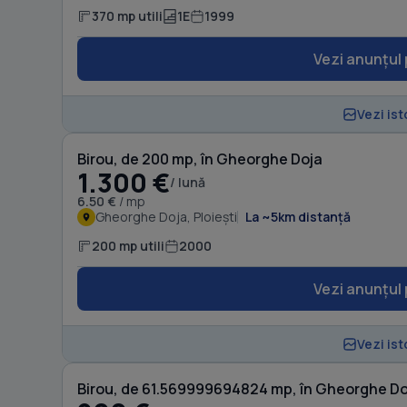
370 mp utili
1E
1999
Vezi anunțul 
Vezi ist
Birou, de 200 mp, în Gheorghe Doja
1.300 €
/ lună
6.50 €
/ mp
Gheorghe Doja, Ploiești
La ~5km distanță
200 mp utili
2000
Vezi anunțul 
Vezi ist
Birou, de 61.569999694824 mp, în Gheorghe Do