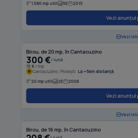
1.580 mp utili
5E
2015
Vezi anunțul 
Vezi ist
Birou, de 20 mp, în Cantacuzino
300 €
/ lună
15 €
/ mp
Cantacuzino, Ploiești
La ~5km distanță
20 mp utili
2E
2008
Vezi anunțul 
Vezi ist
Birou, de 16 mp, în Cantacuzino
208 €
/ lună