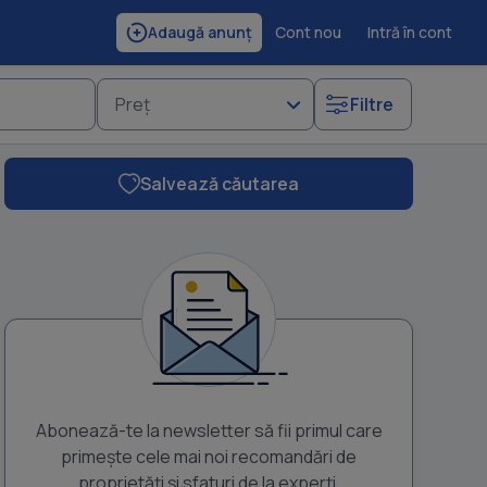
Cont nou
Intră în cont
Adaugă anunț
Preț
Filtre
Salvează căutarea
Abonează-te la newsletter să fii primul care
primește cele mai noi recomandări de
proprietăți și sfaturi de la experți.