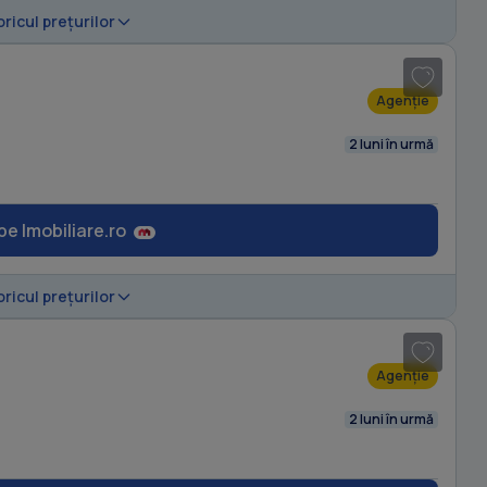
oricul prețurilor
Agenție
2 luni în urmă
pe Imobiliare.ro
oricul prețurilor
Agenție
2 luni în urmă