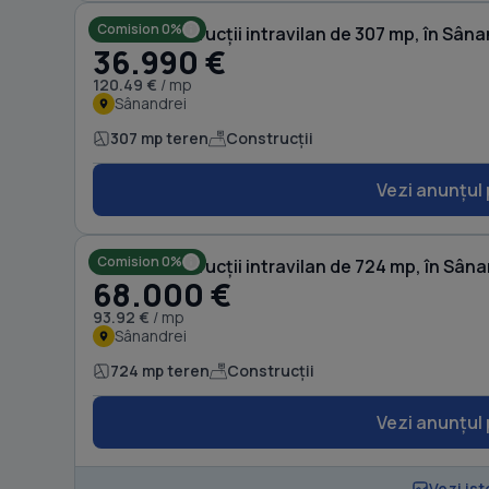
Comision 0%
Teren Construcții intravilan de 307 mp, în Sâna
36.990 €
120.49 €
/ mp
Sânandrei
307 mp teren
Construcții
Vezi anunțul 
Comision 0%
Teren Construcții intravilan de 724 mp, în Sâna
68.000 €
93.92 €
/ mp
Sânandrei
724 mp teren
Construcții
Vezi anunțul 
Vezi ist