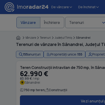
De vânzare
De închiriat
Vânzare
Închiriere
Terenuri
Vânzare
Terenuri
Judeţul Timiş
Sânandrei
Terenuri de vânzare în Sânandrei, Județul T
155
anunțuri
Proprietăți unice:
155
Propriet
Teren Construcții intravilan de 750 mp, în Sâna
62.990 €
83.99 €
/ mp
Sânandrei
750 mp teren
Construcții
Vezi anunțul 