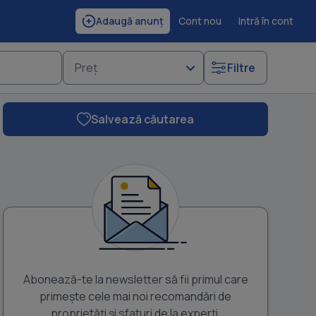
Cont nou
Intră în cont
Adaugă anunț
Preț
Filtre
Salvează căutarea
Abonează-te la newsletter să fii primul care
primește cele mai noi recomandări de
proprietăți și sfaturi de la experți.