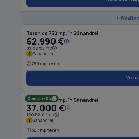
Vezi ist
Teren de 750 mp, în Sânandrei
62.990 €
83.99 €
/ mp
Sânandrei
750 mp teren
Vezi 
Comision 0%
Teren de 307 mp, în Sânandrei
37.000 €
120.52 €
/ mp
Sânandrei
307 mp teren