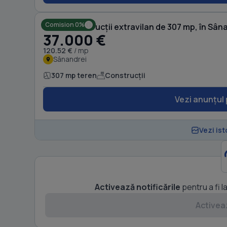
Comision 0%
Teren Construcții extravilan de 307 mp, în Sân
37.000 €
120.52 €
/ mp
Sânandrei
307 mp teren
Construcții
Vezi anunțul 
Vezi ist
Activează notificările
pentru a fi l
Activeaz