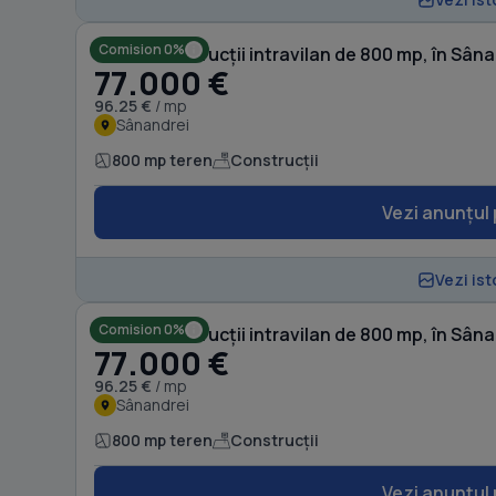
Comision 0%
Teren Construcții intravilan de 800 mp, în Sân
77.000 €
96.25 €
/ mp
Sânandrei
800 mp teren
Construcții
Vezi anunțul 
Vezi ist
Comision 0%
Teren Construcții intravilan de 800 mp, în Sân
77.000 €
96.25 €
/ mp
Sânandrei
800 mp teren
Construcții
Vezi anunțul 