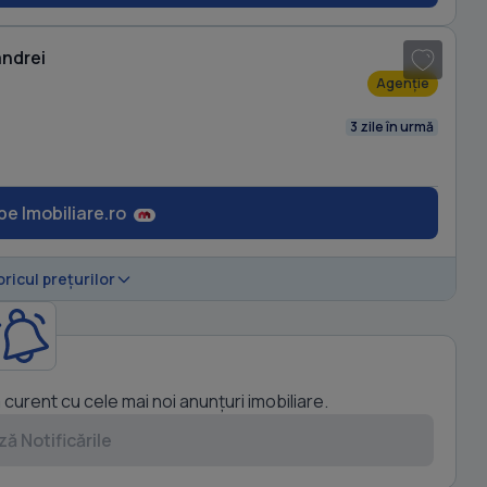
1
/ 5
andrei
Agenție
3 zile în urmă
pe Imobiliare.ro
oricul prețurilor
a curent cu cele mai noi anunțuri imobiliare.
ă Notificările
1
/ 6