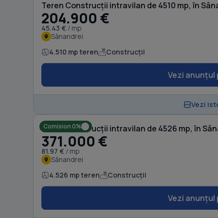
Teren Construcții intravilan de 4510 mp, în Sân
204.900 €
45.43 €
/ mp
Sânandrei
4.510 mp teren
Construcții
Vezi anunțul 
Vezi ist
Comision 0%
Teren Construcții intravilan de 4526 mp, în Sâ
371.000 €
81.97 €
/ mp
Sânandrei
4.526 mp teren
Construcții
Vezi anunțul 