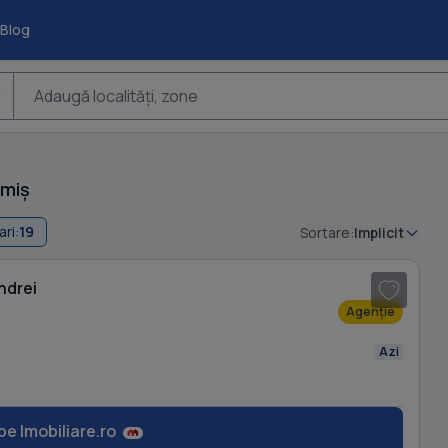
Blog
Adaugă localități, zone
imiș
ari:
19
Sortare:
Implicit
1
/ 3
ndrei
Agenție
Azi
pe Imobiliare.ro