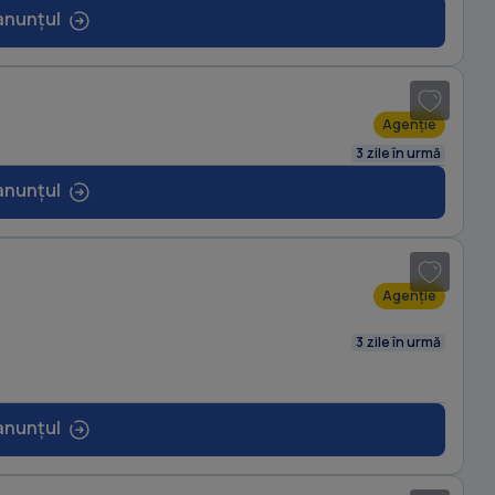
anunțul
1
/ 5
Agenție
3 zile în urmă
anunțul
1
/ 5
Agenție
3 zile în urmă
anunțul
1
/ 9