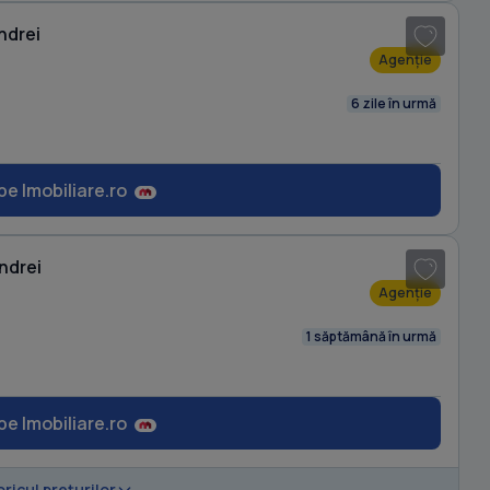
ndrei
Agenție
6 zile în urmă
pe Imobiliare.ro
I
ndrei
Agenție
1 săptămână în urmă
pe Imobiliare.ro
1
/ 4
oricul prețurilor