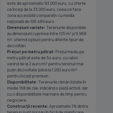
este de aproximativ 93.000 euro, cu oferte
ce încep de la 33.000 euro, ceea ce face
zona accesibilă comparativ cu media
națională de 100.489 euro.
Dimensiuni variate:
Terenurile disponibile
au dimensiuni cuprinse între 125 m² și 9.968
m², oferind opțiuni pentru diferite tipuri de
dezvoltări.
Prețuri pe metru pătrat:
Prețul mediu pe
M Imobiliare va ofera posibilitatea achizitionarii unei parcele de tere
metru pătrat este de 54 euro, cu valori
Calea Carani , la o distanta de 7 km de Timisoara. C
variind de la 2 euro/m² pentru terenuri mai
puțin dezvoltate până la 1.200 euro/m²
pentru locații premium.
Disponibilitate:
Terenurile rămân listate în
medie 168 de zile, indicând o piață activă, dar
cu o disponibilitate mai mare de timp pentru
negociere.
Construcții recente:
Aproximativ 1% dintre
terenuri sunt noi sau în fază de planificare,