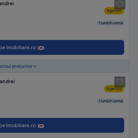
andrei
Agenție
1 lună în urmă
pe Imobiliare.ro
1
/ 5
oricul prețurilor
nandrei
Agenție
1 lună în urmă
pe Imobiliare.ro