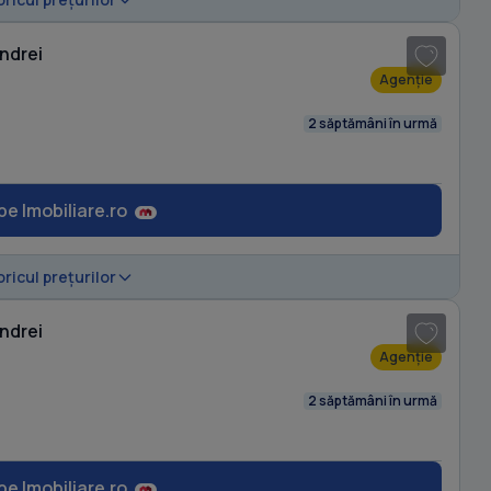
andrei
Agenție
2 săptămâni în urmă
pe Imobiliare.ro
1
/ 4
oricul prețurilor
andrei
Agenție
2 săptămâni în urmă
pe Imobiliare.ro