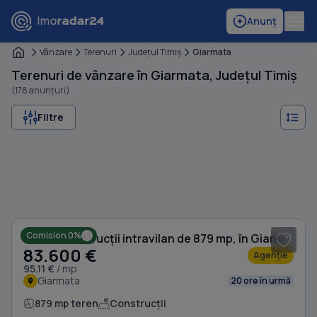
Anunț
Vânzare
Terenuri
Judeţul Timiş
Giarmata
Terenuri de vânzare în Giarmata, Județul Timiș
(178 anunțuri)
Filtre
1
/ 2
Comision 0%
Teren Construcții intravilan de 879 mp, în Giarmata
83.600 €
Agenție
95.11 €
/ mp
Giarmata
20 ore în urmă
879 mp teren
Construcții