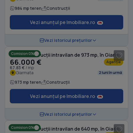
984 mp teren
Construcții
Vezi anunțul pe Imobiliare.ro
1
/ 4
Vezi istoricul prețurilor
Comision 0%
Teren Construcții intravilan de 973 mp, în Giarmata
66.000 €
Agenție
67.83 €
/ mp
Giarmata
2 luni în urmă
973 mp teren
Construcții
Vezi anunțul pe Imobiliare.ro
1
/ 3
Vezi istoricul prețurilor
Comision 0%
Teren Construcții intravilan de 640 mp, în Giarmata