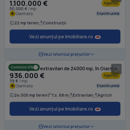
1.100.000 €
Agenție
50,000 €
/ mp
Giarmata
5 luni în urmă
22 mp teren
Construcții
Vezi anunțul pe Imobiliare.ro
1
/ 3
Vezi istoricul prețurilor
Comision 0%
Teren agricol extravilan de 24000 mp, în Giarmata
936.000 €
Agenție
39 €
/ mp
Giarmata
5 luni în urmă
24.000 mp teren
f.s. 68 m
Extravilan
Agricol
Vezi anunțul pe Imobiliare.ro
1
/ 3
Vezi istoricul prețurilor