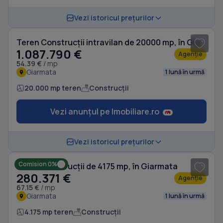
1
/ 5
Vezi istoricul prețurilor
Teren Construcții intravilan de 20000 mp, în Giarmata
1.087.790 €
Agenție
54.39 €
/ mp
Giarmata
1 lună în urmă
20.000 mp teren
Construcții
Vezi anunțul pe Imobiliare.ro
1
/ 3
Vezi istoricul prețurilor
Comision 0%
Teren Construcții de 4175 mp, în Giarmata
280.371 €
Agenție
67.15 €
/ mp
Giarmata
1 lună în urmă
4.175 mp teren
Construcții