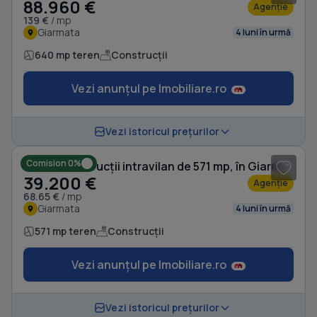
88.960 €
Agenție
139 €
/ mp
Giarmata
4 luni în urmă
640 mp teren
Construcții
Vezi anunțul pe Imobiliare.ro
1
/ 3
Vezi istoricul prețurilor
Comision 0%
Teren Construcții intravilan de 571 mp, în Giarmata
39.200 €
Agenție
68.65 €
/ mp
Giarmata
4 luni în urmă
571 mp teren
Construcții
Vezi anunțul pe Imobiliare.ro
1
/ 4
Vezi istoricul prețurilor