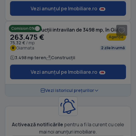
Vezi anunțul pe Imobiliare.ro
Comision 0%
Teren Construcții intravilan de 3498 mp, în Giarmata
263.475 €
Agenție
75.32 €
/ mp
Giarmata
2 zile în urmă
3.498 mp teren
Construcții
Vezi anunțul pe Imobiliare.ro
Vezi istoricul prețurilor
Activează notificările
pentru a fi la curent cu cele
mai noi anunțuri imobiliare.