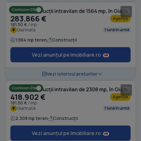
Comision 0%
Teren Construcții intravilan de 1564 mp, în Giarmata
283.866 €
Agenție
181.50 €
/ mp
Giarmata
1 lună în urmă
1.564 mp teren
Construcții
Vezi anunțul pe Imobiliare.ro
1
/ 9
Vezi istoricul prețurilor
Comision 0%
Teren Construcții intravilan de 2308 mp, în Giarmata
418.902 €
Agenție
181.50 €
/ mp
Giarmata
1 lună în urmă
2.308 mp teren
Construcții
Vezi anunțul pe Imobiliare.ro