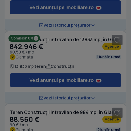
Vezi anunțul pe Imobiliare.ro
1
/ 3
Vezi istoricul prețurilor
Comision 0%
Teren Construcții intravilan de 13933 mp, în Giarmata
842.946 €
Agenție
60.50 €
/ mp
Giarmata
1 lună în urmă
13.933 mp teren
Construcții
Vezi anunțul pe Imobiliare.ro
1
/ 6
Vezi istoricul prețurilor
Teren Construcții intravilan de 984 mp, în Giarmata
88.560 €
Agenție
90 €
/ mp
Giarmata
2 luni în urmă