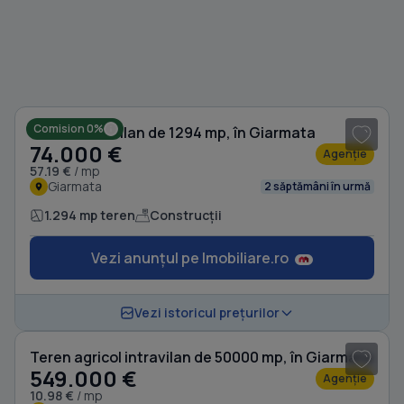
1
/ 7
Comision 0%
Teren extravilan de 1294 mp, în Giarmata
74.000 €
Agenție
57.19 €
/ mp
Giarmata
2 săptămâni în urmă
1.294 mp teren
Construcții
Vezi anunțul pe Imobiliare.ro
Vezi istoricul prețurilor
Teren agricol intravilan de 50000 mp, în Giarmata
549.000 €
Agenție
10.98 €
/ mp