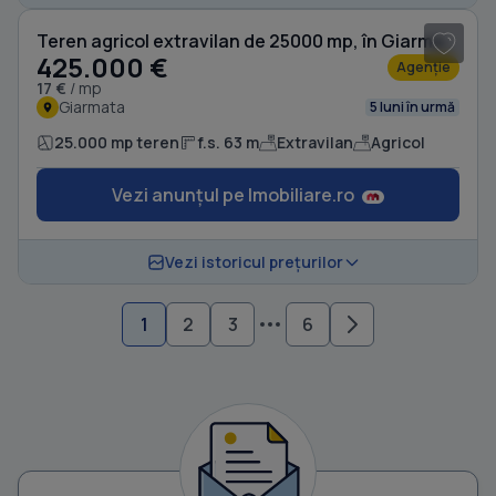
Teren agricol extravilan de 25000 mp, în Giarmata
425.000 €
Agenție
17 €
/ mp
Giarmata
5 luni în urmă
25.000 mp teren
f.s. 63 m
Extravilan
Agricol
Vezi anunțul pe Imobiliare.ro
Vezi istoricul prețurilor
1
2
3
6