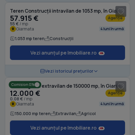
Teren Construcții intravilan de 1053 mp, în Giarmata
57.915 €
Agenție
55 €
/ mp
Giarmata
4 luni în urmă
1.053 mp teren
Construcții
Vezi anunțul pe Imobiliare.ro
Vezi istoricul prețurilor
Comision 0%
Teren agricol extravilan de 150000 mp, în Giarmata
12.000 €
Agenție
0.08 €
/ mp
Giarmata
4 luni în urmă
150.000 mp teren
Extravilan
Agricol
Vezi anunțul pe Imobiliare.ro