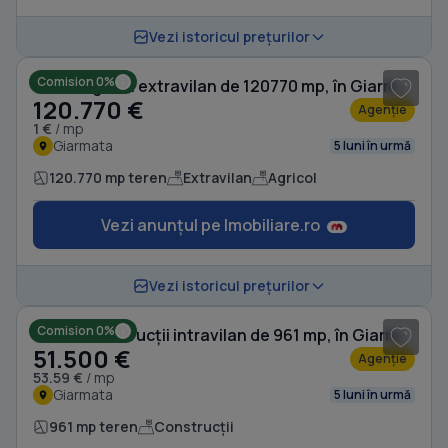
1
/ 4
Vezi istoricul prețurilor
Comision 0%
Teren agricol extravilan de 120770 mp, în Giarmata
120.770 €
Agenție
1 €
/ mp
Giarmata
5 luni în urmă
120.770 mp teren
Extravilan
Agricol
Vezi anunțul pe Imobiliare.ro
Vezi istoricul prețurilor
Comision 0%
Teren Construcții intravilan de 961 mp, în Giarmata
51.500 €
Agenție
53.59 €
/ mp
Giarmata
5 luni în urmă
961 mp teren
Construcții