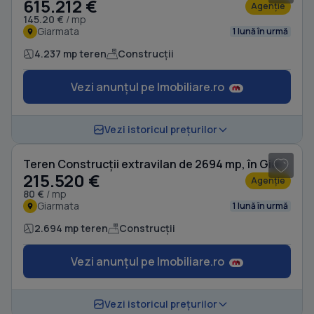
615.212 €
Agenție
145.20 €
/ mp
Giarmata
1 lună în urmă
4.237 mp teren
Construcții
Vezi anunțul pe Imobiliare.ro
1
/ 2
Vezi istoricul prețurilor
Teren Construcții extravilan de 2694 mp, în Giarmata
215.520 €
Agenție
80 €
/ mp
Giarmata
1 lună în urmă
2.694 mp teren
Construcții
Vezi anunțul pe Imobiliare.ro
1
/ 9
Vezi istoricul prețurilor