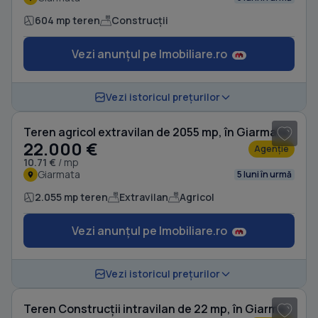
604 mp teren
Construcții
Vezi anunțul pe Imobiliare.ro
1
/ 2
Vezi istoricul prețurilor
Teren agricol extravilan de 2055 mp, în Giarmata
22.000 €
Agenție
10.71 €
/ mp
Giarmata
5 luni în urmă
2.055 mp teren
Extravilan
Agricol
Vezi anunțul pe Imobiliare.ro
1
/ 4
Vezi istoricul prețurilor
Teren Construcții intravilan de 22 mp, în Giarmata