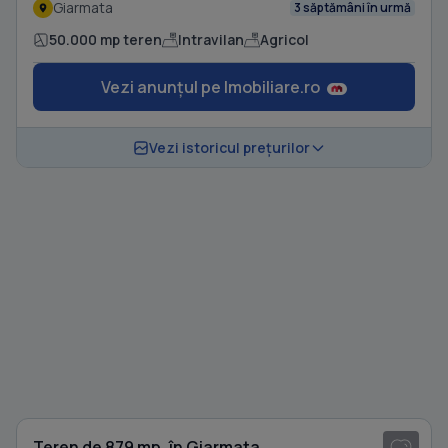
Giarmata
3 săptămâni în urmă
50.000 mp teren
Intravilan
Agricol
Vezi anunțul pe Imobiliare.ro
Vezi istoricul prețurilor
Teren de 879 mp, în Giarmata