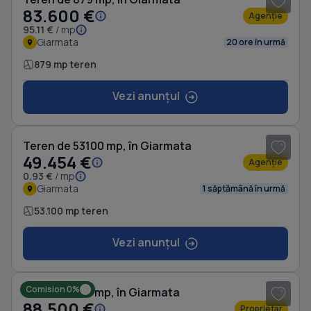
83.600 €
Agenție
95.11 €
/ mp
Giarmata
20 ore în urmă
879 mp teren
Vezi anunțul
Teren de 53100 mp, în Giarmata
49.454 €
Agenție
0.93 €
/ mp
Giarmata
1 săptămână în urmă
53.100 mp teren
Vezi anunțul
Comision 0%
Teren de 973 mp, în Giarmata
88.500 €
Proprietar