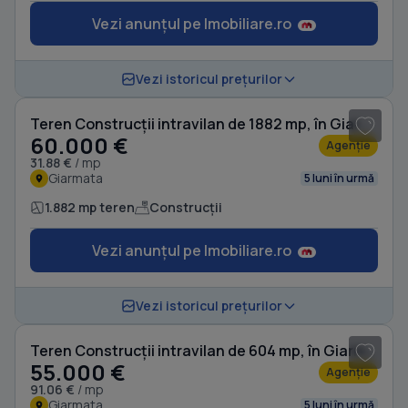
Vezi anunțul pe Imobiliare.ro
Vezi istoricul prețurilor
Teren Construcții intravilan de 1882 mp, în Giarmata
60.000 €
Agenție
31.88 €
/ mp
Giarmata
5 luni în urmă
1.882 mp teren
Construcții
Vezi anunțul pe Imobiliare.ro
1
/ 5
Vezi istoricul prețurilor
Teren Construcții intravilan de 604 mp, în Giarmata
55.000 €
Agenție
91.06 €
/ mp
Giarmata
5 luni în urmă