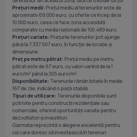
terenurilor din această zonă, iată ce trebuie să știi:
Prețuri medii:
Prețul mediu al terenurilor este de
aproximativ 69.000 euro, cu oferte ce încep de la
10.000 euro, ceea ce face zona accesibilă
comparativ cu media națională de 100.489 euro.
Prețuri variate:
Prețurile terenurilor pot ajunge
până la 7.337.507 euro, în funcție de locație și
dimensiune.
Preț pe metru pătrat:
Prețul mediu pe metru
pătrat este de 67 euro, cu valori variind de la 1
euro/m² până la 205 euro/m².
Disponibilitate:
Terenurile rămân listate în medie
167 de zile, indicând o piață stabilă.
Tipuri de utilizare:
Terenurile disponibile sunt
potrivite pentru construcții rezidențiale sau
comerciale, oferind oportunități variate pentru
dezvoltatori și investitori.
Giarmata reprezintă o alegere excelentă pentru
cei care doresc să investească în terenuri