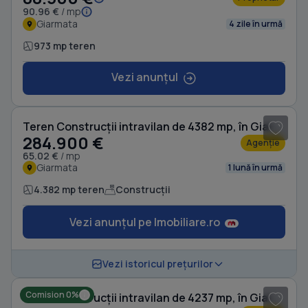
90.96 €
/ mp
Giarmata
4 zile în urmă
973 mp teren
Vezi anunțul
Teren Construcții intravilan de 4382 mp, în Giarmata
284.900 €
Agenție
65.02 €
/ mp
Giarmata
1 lună în urmă
4.382 mp teren
Construcții
Vezi anunțul pe Imobiliare.ro
1
/ 8
Vezi istoricul prețurilor
Comision 0%
Teren Construcții intravilan de 4237 mp, în Giarmata