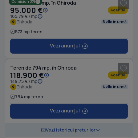
Comision 0%
Teren de 573 mp, în Ghiroda
95.000 €
Agenție
165.79 €
/ mp
Ghiroda
6 zile în urmă
573 mp teren
Vezi anunțul
Teren de 794 mp, în Ghiroda
118.900 €
Agenție
149.75 €
/ mp
Ghiroda
4 zile în urmă
794 mp teren
Vezi anunțul
Vezi istoricul prețurilor