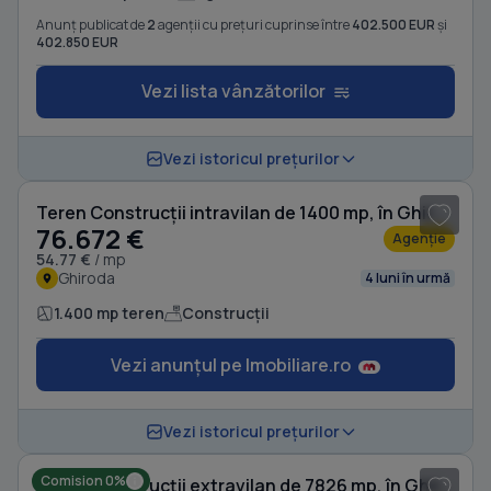
Anunț publicat de
2
agenții cu prețuri cuprinse între
402.500 EUR
și
402.850 EUR
Vezi lista vânzătorilor
Vezi istoricul prețurilor
Teren Construcții intravilan de 1400 mp, în Ghiroda
76.672 €
Agenție
54.77 €
/ mp
Ghiroda
4 luni în urmă
1.400 mp teren
Construcții
Vezi anunțul pe Imobiliare.ro
1
/ 5
Vezi istoricul prețurilor
Comision 0%
Teren Construcții extravilan de 7826 mp, în Ghiroda