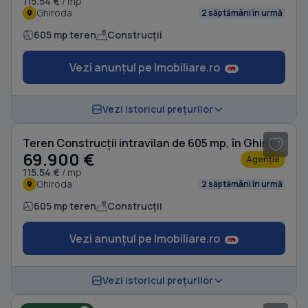
115.54 €
/ mp
Ghiroda
2 săptămâni în urmă
605 mp teren
Construcții
Vezi anunțul pe Imobiliare.ro
Vezi istoricul prețurilor
Teren Construcții intravilan de 605 mp, în Ghiroda
69.900 €
Agenție
115.54 €
/ mp
Ghiroda
2 săptămâni în urmă
605 mp teren
Construcții
Vezi anunțul pe Imobiliare.ro
1
/ 3
Vezi istoricul prețurilor