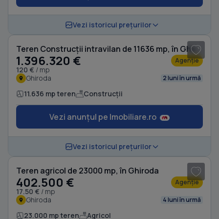
Vezi istoricul prețurilor
Teren Construcții intravilan de 11636 mp, în Ghiroda
1.396.320 €
Agenție
120 €
/ mp
Ghiroda
2 luni în urmă
11.636 mp teren
Construcții
Vezi anunțul pe Imobiliare.ro
1
/ 3
Vezi istoricul prețurilor
Teren agricol de 23000 mp, în Ghiroda
402.500 €
Agenție
17.50 €
/ mp
Ghiroda
4 luni în urmă
23.000 mp teren
Agricol