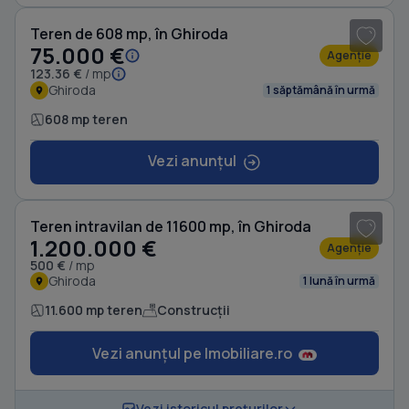
Teren de 608 mp, în Ghiroda
75.000 €
Agenție
123.36 €
/ mp
Ghiroda
1 săptămână în urmă
608 mp teren
Vezi anunțul
1
/ 7
Teren intravilan de 11600 mp, în Ghiroda
1.200.000 €
Agenție
500 €
/ mp
Ghiroda
1 lună în urmă
11.600 mp teren
Construcții
Vezi anunțul pe Imobiliare.ro
1
/ 4
Vezi istoricul prețurilor