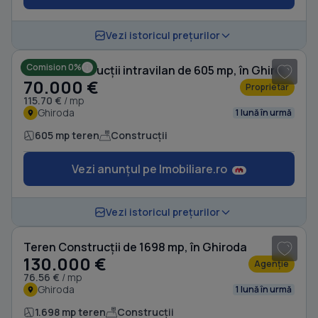
1
/ 3
Vezi istoricul prețurilor
Comision 0%
Teren Construcții intravilan de 605 mp, în Ghiroda
70.000 €
Proprietar
115.70 €
/ mp
Ghiroda
1 lună în urmă
605 mp teren
Construcții
Vezi anunțul pe Imobiliare.ro
1
/ 3
Vezi istoricul prețurilor
Teren Construcții de 1698 mp, în Ghiroda
130.000 €
Agenție
76.56 €
/ mp
Ghiroda
1 lună în urmă
1.698 mp teren
Construcții