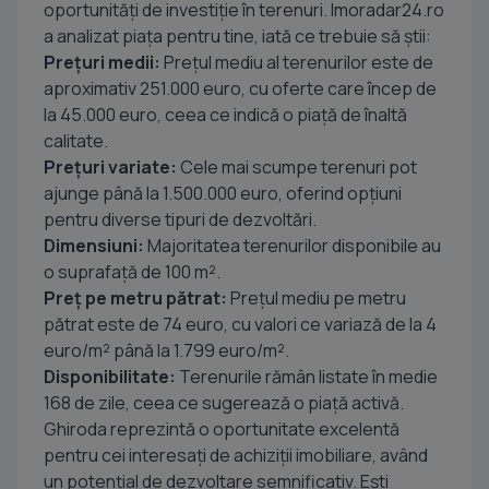
oportunități de investiție în terenuri. Imoradar24.ro
a analizat piața pentru tine, iată ce trebuie să știi:
Prețuri medii:
Prețul mediu al terenurilor este de
aproximativ 251.000 euro, cu oferte care încep de
la 45.000 euro, ceea ce indică o piață de înaltă
calitate.
Prețuri variate:
Cele mai scumpe terenuri pot
ajunge până la 1.500.000 euro, oferind opțiuni
pentru diverse tipuri de dezvoltări.
Dimensiuni:
Majoritatea terenurilor disponibile au
o suprafață de 100 m².
Preț pe metru pătrat:
Prețul mediu pe metru
pătrat este de 74 euro, cu valori ce variază de la 4
euro/m² până la 1.799 euro/m².
Disponibilitate:
Terenurile rămân listate în medie
168 de zile, ceea ce sugerează o piață activă.
Ghiroda reprezintă o oportunitate excelentă
pentru cei interesați de achiziții imobiliare, având
un potențial de dezvoltare semnificativ. Ești