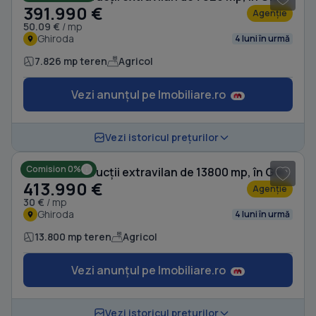
391.990 €
Agenție
50.09 €
/ mp
Ghiroda
4 luni în urmă
7.826 mp teren
Agricol
Vezi anunțul pe Imobiliare.ro
Vezi istoricul prețurilor
Comision 0%
Teren Construcții extravilan de 13800 mp, în Ghiroda
413.990 €
Agenție
30 €
/ mp
Ghiroda
4 luni în urmă
13.800 mp teren
Agricol
Vezi anunțul pe Imobiliare.ro
1
/ 5
Vezi istoricul prețurilor