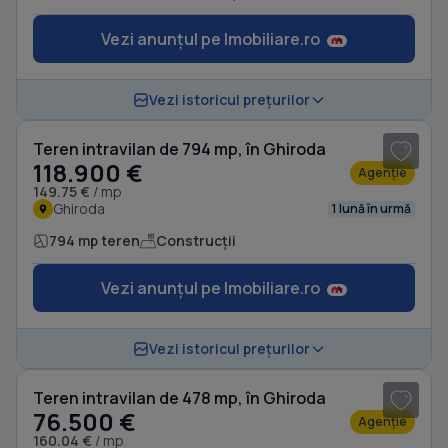
Vezi anunțul pe Imobiliare.ro
Vezi istoricul prețurilor
Teren intravilan de 794 mp, în Ghiroda
118.900 €
Agenție
149.75 €
/ mp
Ghiroda
1 lună în urmă
794 mp teren
Construcții
Vezi anunțul pe Imobiliare.ro
1
/ 2
Vezi istoricul prețurilor
Teren intravilan de 478 mp, în Ghiroda
76.500 €
Agenție
160.04 €
/ mp