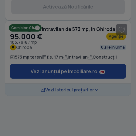
Activează Notificările
1
/ 3
Comision 0%
Teren agricol intravilan de 573 mp, în Ghiroda
95.000 €
Agenție
165.79 €
/ mp
Ghiroda
6 zile în urmă
573 mp teren
f.s. 17 m
Intravilan
Construcții
Vezi anunțul pe Imobiliare.ro
Vezi istoricul prețurilor