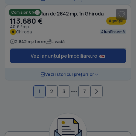
Comision 0%
Teren extravilan de 2842 mp, în Ghiroda
113.680 €
Agenție
40 €
/ mp
Ghiroda
4 luni în urmă
2.842 mp teren
Livadă
Vezi anunțul pe Imobiliare.ro
Vezi istoricul prețurilor
1
2
3
7