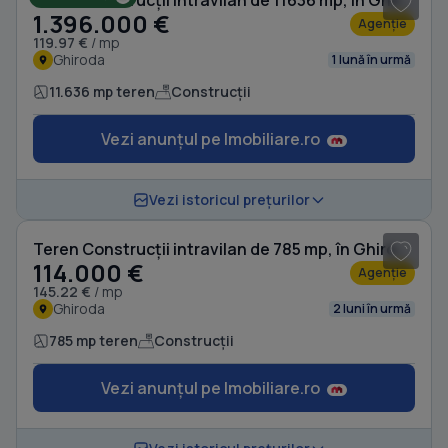
Teren Construcții intravilan de 11636 mp, în Ghiroda
1.396.000 €
Agenție
119.97 €
/ mp
Ghiroda
1 lună în urmă
11.636 mp teren
Construcții
Vezi anunțul pe Imobiliare.ro
1
/ 2
Vezi istoricul prețurilor
Teren Construcții intravilan de 785 mp, în Ghiroda
114.000 €
Agenție
145.22 €
/ mp
Ghiroda
2 luni în urmă
785 mp teren
Construcții
Vezi anunțul pe Imobiliare.ro
1
/ 5