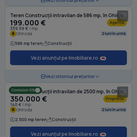
Vezi istoricul prețurilor
Teren Construcții intravilan de 586 mp, în Ghiroda
199.000 €
Agenție
339.59 €
/ mp
Ghiroda
2 luni în urmă
586 mp teren
Construcții
Vezi anunțul pe Imobiliare.ro
1
/ 4
Vezi istoricul prețurilor
Comision 0%
Teren Construcții intravilan de 2500 mp, în Ghiroda
350.000 €
Proprietar
140 €
/ mp
Ghiroda
2 luni în urmă
2.500 mp teren
Construcții
Vezi anunțul pe Imobiliare.ro