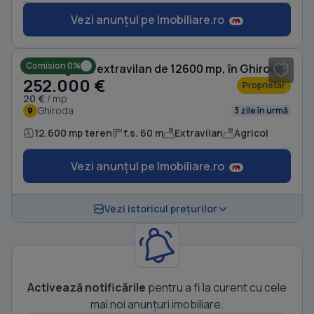
Vezi anunțul pe Imobiliare.ro
1
/ 2
Comision 0%
Teren agricol extravilan de 12600 mp, în Ghiroda
252.000 €
Proprietar
20 €
/ mp
Ghiroda
3 zile în urmă
12.600 mp teren
f.s. 60 m
Extravilan
Agricol
Vezi anunțul pe Imobiliare.ro
Vezi istoricul prețurilor
Activează notificările
pentru a fi la curent cu cele
mai noi anunțuri imobiliare.