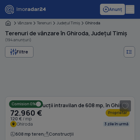
Anunț
Vânzare
Terenuri
Judeţul Timiş
Ghiroda
Terenuri de vânzare în Ghiroda, Județul Timiș
(194 anunțuri)
Filtre
1
/ 6
Comision 0%
Teren Construcții intravilan de 608 mp, în Ghiroda
72.960 €
Proprietar
120 €
/ mp
Ghiroda
3 zile în urmă
608 mp teren
Construcții