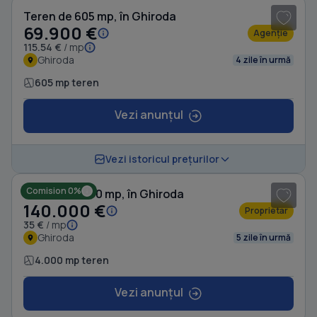
Teren de 605 mp, în Ghiroda
69.900 €
Agenție
115.54 €
/ mp
Ghiroda
4 zile în urmă
605 mp teren
Vezi anunțul
Vezi istoricul prețurilor
Comision 0%
Teren de 4000 mp, în Ghiroda
140.000 €
Proprietar
35 €
/ mp
Ghiroda
5 zile în urmă
4.000 mp teren
Vezi anunțul
1
/ 2