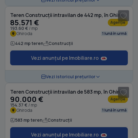
Teren Construcții intravilan de 442 mp, în Ghiroda
85.571 €
Agenție
193.60 €
/ mp
Ghiroda
1 lună în urmă
442 mp teren
Construcții
Vezi anunțul pe Imobiliare.ro
1
/ 7
Vezi istoricul prețurilor
Teren Construcții intravilan de 583 mp, în Ghiroda
90.000 €
Agenție
154.37 €
/ mp
Ghiroda
1 lună în urmă
583 mp teren
Construcții
Vezi anunțul pe Imobiliare.ro