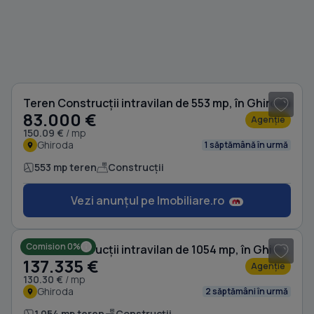
1
/ 3
Teren Construcții intravilan de 553 mp, în Ghiroda
83.000 €
Agenție
150.09 €
/ mp
Ghiroda
1 săptămână în urmă
553 mp teren
Construcții
Vezi anunțul pe Imobiliare.ro
1
/ 4
Comision 0%
Teren Construcții intravilan de 1054 mp, în Ghiroda
137.335 €
Agenție
130.30 €
/ mp
Ghiroda
2 săptămâni în urmă
1.054 mp teren
Construcții