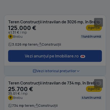
1
/ 4
Teren Construcții intravilan de 3026 mp, în Brebu
125.000 €
Agenție
41.31 €
/ mp
Brebu
1 lună în urmă
3.026 mp teren
Construcții
Vezi anunțul pe Imobiliare.ro
1
/ 8
Vezi istoricul prețurilor
Teren Construcții intravilan de 734 mp, în Brebu
25.700 €
Agenție
35.01 €
/ mp
Brebu
4 luni în urmă
734 mp teren
Construcții