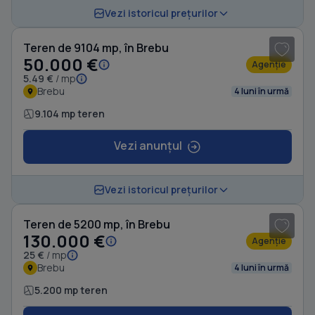
1
/ 20
Vezi istoricul prețurilor
Teren de 9104 mp, în Brebu
50.000 €
Agenție
5.49 €
/ mp
Brebu
4 luni în urmă
9.104 mp teren
Vezi anunțul
1
/ 9
Vezi istoricul prețurilor
Teren de 5200 mp, în Brebu
130.000 €
Agenție
25 €
/ mp
Brebu
4 luni în urmă
5.200 mp teren