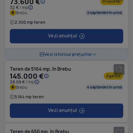
73.600 €
Proprietar
32 €
/ mp
Brebu
2 săptămâni în urmă
2.300 mp teren
Vezi anunțul
1
/ 10
Vezi istoricul prețurilor
Teren de 5164 mp, în Brebu
145.000 €
Agenție
28.08 €
/ mp
Brebu
4 săptămâni în urmă
5.164 mp teren
Vezi anunțul
1
/ 4
Teren de 650 mp, în Brebu