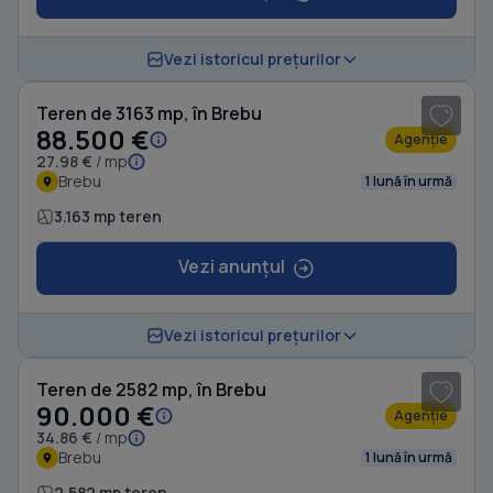
1
/ 15
Vezi istoricul prețurilor
Teren de 3163 mp, în Brebu
88.500 €
Agenție
27.98 €
/ mp
Brebu
1 lună în urmă
3.163 mp teren
Vezi anunțul
1
/ 3
Vezi istoricul prețurilor
Teren de 2582 mp, în Brebu
90.000 €
Agenție
34.86 €
/ mp
Brebu
1 lună în urmă
2.582 mp teren