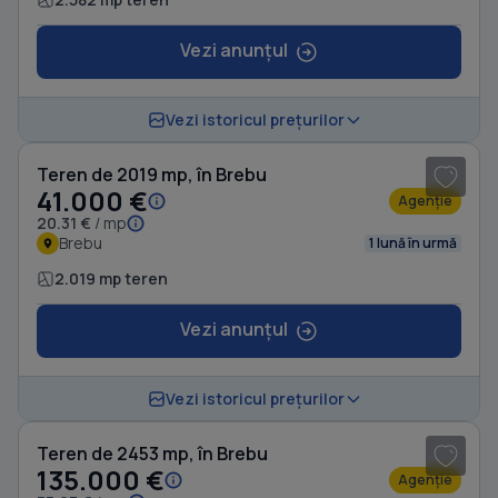
Vezi anunțul
1
/ 5
Vezi istoricul prețurilor
Teren de 2019 mp, în Brebu
41.000 €
Agenție
20.31 €
/ mp
Brebu
1 lună în urmă
2.019 mp teren
Vezi anunțul
1
/ 4
Vezi istoricul prețurilor
Teren de 2453 mp, în Brebu
135.000 €
Agenție