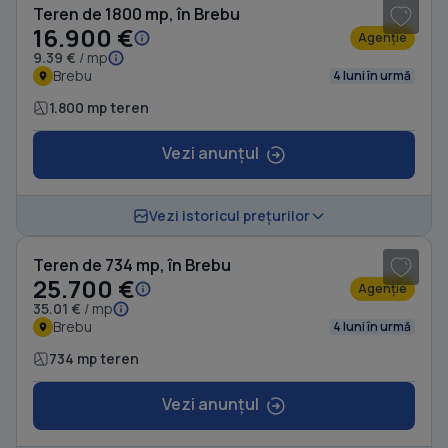
Teren de 1800 mp, în Brebu
16.900 €
Agenție
9.39 €
/ mp
Brebu
4 luni în urmă
1.800 mp teren
Vezi anunțul
1
/ 8
Vezi istoricul prețurilor
Teren de 734 mp, în Brebu
25.700 €
Agenție
35.01 €
/ mp
Brebu
4 luni în urmă
734 mp teren
Vezi anunțul