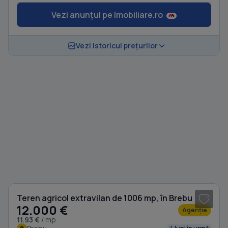
Vezi anunțul pe Imobiliare.ro
Vezi istoricul prețurilor
1
/ 8
Teren agricol extravilan de 1006 mp, în Brebu
12.000 €
Agenție
11.93 €
/ mp