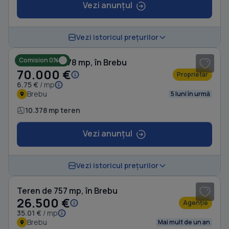
Vezi anunțul
1
/ 6
Vezi istoricul prețurilor
Comision 0%
Teren de 10378 mp, în Brebu
70.000 €
Proprietar
6.75 €
/ mp
Brebu
5 luni în urmă
10.378 mp teren
Vezi anunțul
1
/ 3
Vezi istoricul prețurilor
Teren de 757 mp, în Brebu
26.500 €
Agenție
35.01 €
/ mp
Brebu
Mai mult de un an