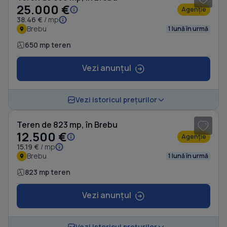
25.000 €
Agenție
38.46 €
/ mp
Brebu
1 lună în urmă
650 mp teren
Vezi anunțul
1
/ 4
Vezi istoricul prețurilor
Teren de 823 mp, în Brebu
12.500 €
Agenție
15.19 €
/ mp
Brebu
1 lună în urmă
823 mp teren
Vezi anunțul
1
/ 5
Vezi istoricul prețurilor