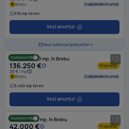
Brebu
2 săptămâni în urmă
615 mp teren
Vezi anunțul
1
/ 5
Vezi istoricul prețurilor
Comision 0%
Teren de 5450 mp, în Brebu
136.250 €
Proprietar
25 €
/ mp
Brebu
2 săptămâni în urmă
5.450 mp teren
Vezi anunțul
Comision 0%
Teren de 840 mp, în Brebu
42.000 €
Proprietar