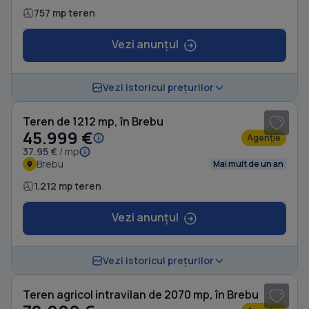
757 mp teren
Vezi anunțul
1
/ 3
Vezi istoricul prețurilor
Teren de 1212 mp, în Brebu
45.999 €
Agenție
37.95 €
/ mp
Brebu
Mai mult de un an
1.212 mp teren
Vezi anunțul
1
/ 10
Vezi istoricul prețurilor
Teren agricol intravilan de 2070 mp, în Brebu