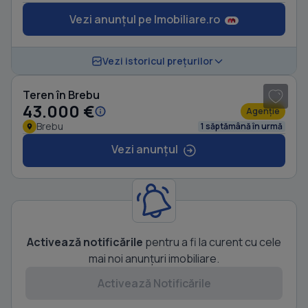
Vezi anunțul pe Imobiliare.ro
1
/ 3
Vezi istoricul prețurilor
Teren în Brebu
43.000 €
Agenție
Brebu
1 săptămână în urmă
Vezi anunțul
Activează notificările
pentru a fi la curent cu cele
mai noi anunțuri imobiliare.
Activează Notificările
1
/ 4