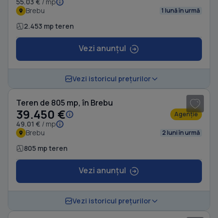
55.03 €
/ mp
Brebu
1 lună în urmă
2.453 mp teren
Vezi anunțul
1
/ 5
Vezi istoricul prețurilor
Teren de 805 mp, în Brebu
39.450 €
Agenție
49.01 €
/ mp
Brebu
2 luni în urmă
805 mp teren
Vezi anunțul
1
/ 10
Vezi istoricul prețurilor