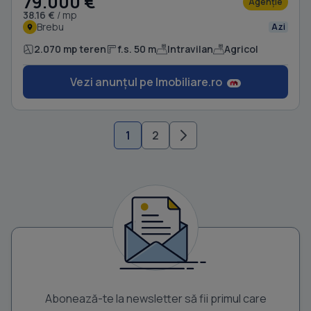
79.000 €
Agenție
38.16 €
/ mp
Brebu
Azi
2.070 mp teren
f.s. 50 m
Intravilan
Agricol
Vezi anunțul pe Imobiliare.ro
1
2
Abonează-te la newsletter să fii primul care