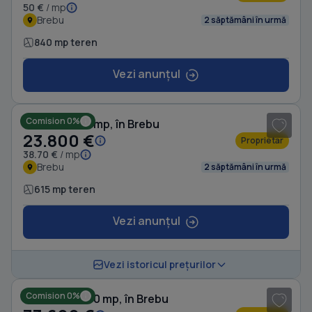
50 €
/ mp
Brebu
2 săptămâni în urmă
840 mp teren
Vezi anunțul
1
/ 5
Comision 0%
Teren de 615 mp, în Brebu
23.800 €
Proprietar
38.70 €
/ mp
Brebu
2 săptămâni în urmă
615 mp teren
Vezi anunțul
1
/ 7
Vezi istoricul prețurilor
Comision 0%
Teren de 2300 mp, în Brebu