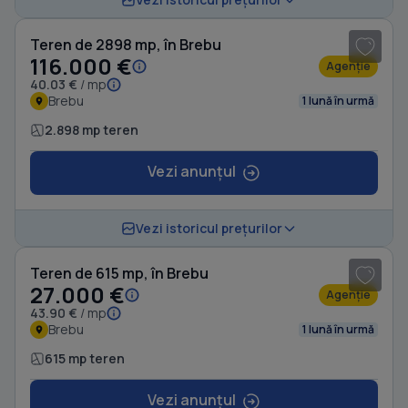
Teren de 2898 mp, în Brebu
116.000 €
Agenție
40.03 €
/ mp
Brebu
1 lună în urmă
2.898 mp teren
Vezi anunțul
1
/ 5
Vezi istoricul prețurilor
Teren de 615 mp, în Brebu
27.000 €
Agenție
43.90 €
/ mp
Brebu
1 lună în urmă
615 mp teren
Vezi anunțul