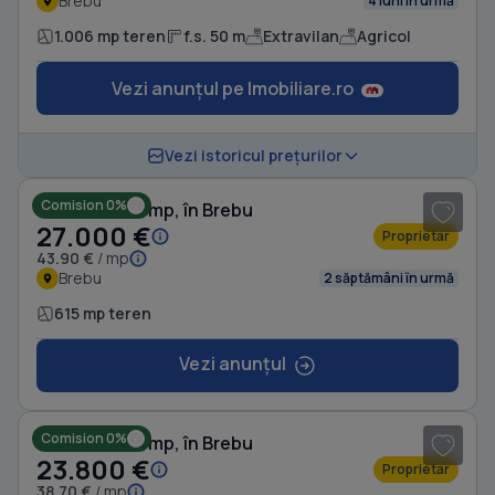
Brebu
4 luni în urmă
1.006 mp teren
f.s. 50 m
Extravilan
Agricol
Vezi anunțul pe Imobiliare.ro
1
/ 8
Vezi istoricul prețurilor
Comision 0%
Teren de 615 mp, în Brebu
27.000 €
Proprietar
43.90 €
/ mp
Brebu
2 săptămâni în urmă
615 mp teren
Vezi anunțul
1
/ 9
Comision 0%
Teren de 615 mp, în Brebu
23.800 €
Proprietar
38.70 €
/ mp