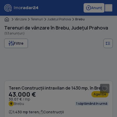
Anunț
Vânzare
Terenuri
Judeţul Prahova
Brebu
Terenuri de vânzare în Brebu, Județul Prahova
(53 anunțuri)
Filtre
1
/ 3
Teren Construcții intravilan de 1430 mp, în Brebu
43.000 €
Agenție
30.07 €
/ mp
Brebu
1 săptămână în urmă
1.430 mp teren
Construcții