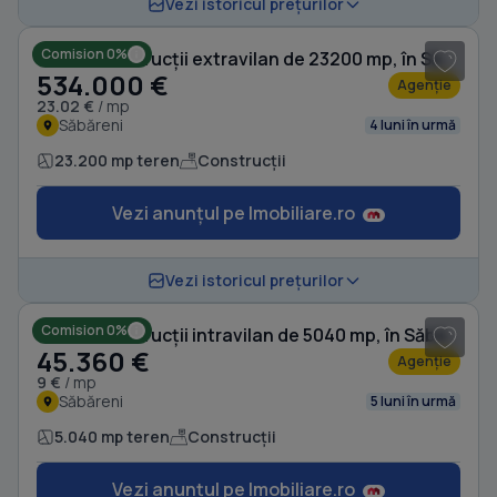
1
/ 10
Vezi istoricul prețurilor
Comision 0%
Teren Construcții extravilan de 23200 mp, în Săbăreni
534.000 €
Agenție
23.02 €
/ mp
Săbăreni
4 luni în urmă
23.200 mp teren
Construcții
Vezi anunțul pe Imobiliare.ro
1
/ 5
Vezi istoricul prețurilor
Comision 0%
Teren Construcții intravilan de 5040 mp, în Săbăreni
45.360 €
Agenție
9 €
/ mp
Săbăreni
5 luni în urmă
5.040 mp teren
Construcții
Vezi anunțul pe Imobiliare.ro