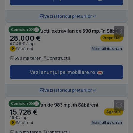
Vezi istoricul prețurilor
Comision 0%
Teren Construcții extravilan de 590 mp, în Săbăreni
28.000 €
Proprietar
47.46 €
/ mp
Săbăreni
Mai mult de un an
590 mp teren
Construcții
Vezi anunțul pe Imobiliare.ro
1
/ 10
Vezi istoricul prețurilor
Comision 0%
Teren intravilan de 983 mp, în Săbăreni
15.728 €
Agenție
16 €
/ mp
Săbăreni
Mai mult de un an
983 mp teren
Construcții