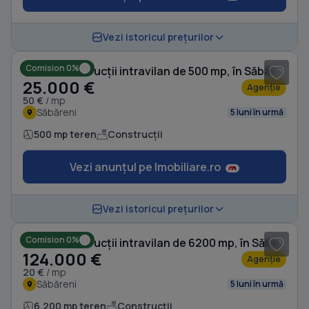
1
/ 7
Vezi istoricul prețurilor
Comision 0%
Teren Construcții intravilan de 500 mp, în Săbăreni
25.000 €
Agenție
50 €
/ mp
Săbăreni
5 luni în urmă
500 mp teren
Construcții
Vezi anunțul pe Imobiliare.ro
1
/ 5
Vezi istoricul prețurilor
Comision 0%
Teren Construcții intravilan de 6200 mp, în Săbăreni
124.000 €
Agenție
20 €
/ mp
Săbăreni
5 luni în urmă
6.200 mp teren
Construcții