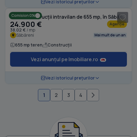
1
/ 3
Vezi istoricul prețurilor
Comision 0%
Teren Construcții intravilan de 655 mp, în Săbăreni
24.900 €
Agenție
38.02 €
/ mp
Săbăreni
Mai mult de un an
655 mp teren
Construcții
Vezi anunțul pe Imobiliare.ro
Vezi istoricul prețurilor
1
2
3
4