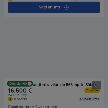
Vezi anunțul
1
/ 3
Comision 0%
Teren Construcții intravilan de 665 mp, în Săbăreni
16.500 €
Agenție
24.81 €
/ mp
Săbăreni
1 lună în urmă
665 mp teren
Construcții