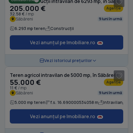
Teren Construcții intravilan de 6293 mp, în Săbăreni
205.000 €
Agenție
32.58 €
/ mp
Săbăreni
9 luni în urmă
6.293 mp teren
Construcții
Vezi anunțul pe Imobiliare.ro
1
/ 4
Vezi istoricul prețurilor
Teren agricol intravilan de 5000 mp, în Săbăreni
55.000 €
Agenție
11 €
/ mp
Săbăreni
9 luni în urmă
5.000 mp teren
f.s. 16.690000534058 m
Intravilan
Ag
Vezi anunțul pe Imobiliare.ro