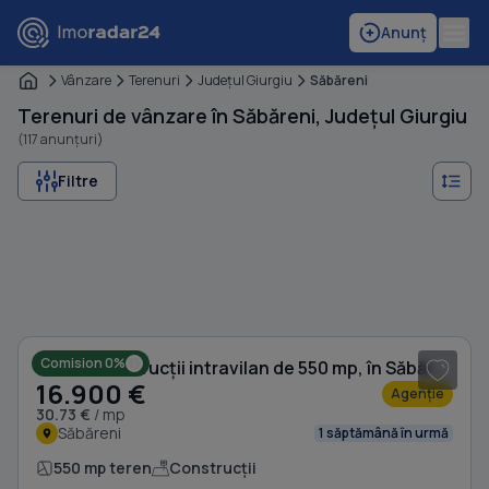
Anunț
Vânzare
Terenuri
Judeţul Giurgiu
Săbăreni
Terenuri de vânzare în Săbăreni, Județul Giurgiu
(117 anunțuri)
Filtre
1
/ 3
Comision 0%
Teren Construcții intravilan de 550 mp, în Săbăreni
16.900 €
Agenție
30.73 €
/ mp
Săbăreni
1 săptămână în urmă
550 mp teren
Construcții