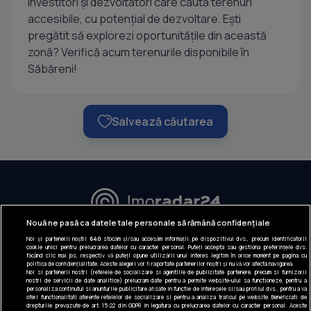
investitori și dezvoltatori care caută terenuri
accesibile, cu potențial de dezvoltare. Ești
pregătit să explorezi oportunitățile din această
zonă? Verifică acum terenurile disponibile în
Săbăreni!
Salvează căutarea
URMĂREȘTE-NE:
Nouă ne pasă ca datele tale personale să rămână confidențiale
Noi și partenerii noștri
640
stocăm și/sau accesăm informații pe dispozitivul dvs., precum identificatorii
INFORMAȚII COMPANIE
cookie unici pentru prelucrarea datelor cu caracter personal. Puteți accepta sau gestiona preferințele dvs.
făcând clic mai jos, respectiv vă puteți opune utilizării unui interes legitim în orice moment pe pagina cu
politica de confidențialitate. Aceste alegeri vor fi raportate partenerilor noștri și nu vă vor afecta navigarea.
Despre noi
Noi si partenerii nostri (retelele de socializare si agentiile de publicitate partenere, precum si furnizorii
nostri de servicii de date analitice) prelucram date pentru a permite website-ului sa functioneze, pentru a
Gestionați preferințele
personaliza continutul si anunturile publicitare afisate in functie de interesele si/sau profilul dvs., pentru a va
oferi functionalitati aferente retelelor de socializare si pentru a analiza traficul pe website. Beneficiati de
drepturile prevazute de art. 15-22 din GDPR in legatura cu prelucrarea datelor cu caracter personal. Aceste