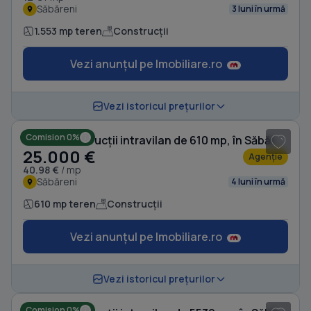
Săbăreni
3 luni în urmă
1.553 mp teren
Construcții
Vezi anunțul pe Imobiliare.ro
1
/ 5
Vezi istoricul prețurilor
Comision 0%
Teren Construcții intravilan de 610 mp, în Săbăreni
25.000 €
Agenție
40.98 €
/ mp
Săbăreni
4 luni în urmă
610 mp teren
Construcții
Vezi anunțul pe Imobiliare.ro
1
/ 4
Vezi istoricul prețurilor
Comision 0%