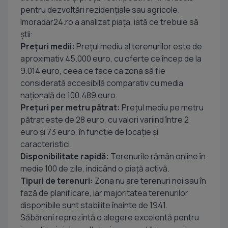
pentru dezvoltări rezidențiale sau agricole.
Imoradar24.ro a analizat piața, iată ce trebuie să
știi:
Prețuri medii:
Prețul mediu al terenurilor este de
aproximativ 45.000 euro, cu oferte ce încep de la
9.014 euro, ceea ce face ca zona să fie
considerată accesibilă comparativ cu media
națională de 100.489 euro.
Prețuri per metru pătrat:
Prețul mediu pe metru
pătrat este de 28 euro, cu valori variind între 2
euro și 73 euro, în funcție de locație și
caracteristici.
Disponibilitate rapidă:
Terenurile rămân online în
medie 100 de zile, indicând o piață activă.
Tipuri de terenuri:
Zona nu are terenuri noi sau în
fază de planificare, iar majoritatea terenurilor
disponibile sunt stabilite înainte de 1941.
Săbăreni reprezintă o alegere excelentă pentru