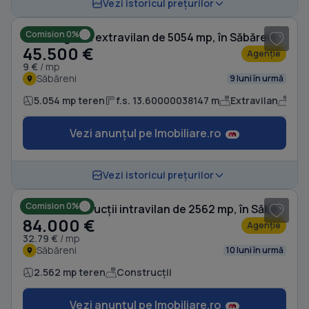
1
/ 5
Vezi istoricul prețurilor
Comision 0%
Teren agricol extravilan de 5054 mp, în Săbăreni
45.500 €
Agenție
9 €
/ mp
Săbăreni
9 luni în urmă
5.054 mp teren
f.s. 13.60000038147 m
Extravilan
Agri
Vezi anunțul pe Imobiliare.ro
1
/ 3
Vezi istoricul prețurilor
Comision 0%
Teren Construcții intravilan de 2562 mp, în Săbăreni
84.000 €
Agenție
32.79 €
/ mp
Săbăreni
10 luni în urmă
2.562 mp teren
Construcții
Vezi anunțul pe Imobiliare.ro