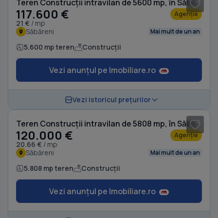
Teren Construcții intravilan de 5600 mp, în Săbăreni
117.600 €
Agenție
21 €
/ mp
Săbăreni
Mai mult de un an
5.600 mp teren
Construcții
Vezi anunțul pe Imobiliare.ro
1
/ 20
Vezi istoricul prețurilor
Teren Construcții intravilan de 5808 mp, în Săbăreni
120.000 €
Agenție
20.66 €
/ mp
Săbăreni
Mai mult de un an
5.808 mp teren
Construcții
Vezi anunțul pe Imobiliare.ro