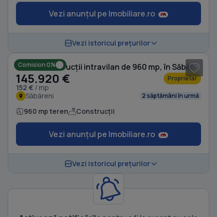
Vezi anunțul pe Imobiliare.ro
1
/ 8
Vezi istoricul prețurilor
Comision 0%
Teren Construcții intravilan de 960 mp, în Săbăreni
145.920 €
Proprietar
152 €
/ mp
Săbăreni
2 săptămâni în urmă
960 mp teren
Construcții
Vezi anunțul pe Imobiliare.ro
Vezi istoricul prețurilor