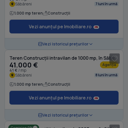
Săbăreni
7 luni în urmă
1.000 mp teren
Construcții
Vezi anunțul pe Imobiliare.ro
Vezi istoricul prețurilor
Teren Construcții intravilan de 1000 mp, în Săbăreni
41.000 €
Agenție
41 €
/ mp
Săbăreni
8 luni în urmă
1.000 mp teren
Construcții
Vezi anunțul pe Imobiliare.ro
1
/ 5
Vezi istoricul prețurilor
Comision 0%