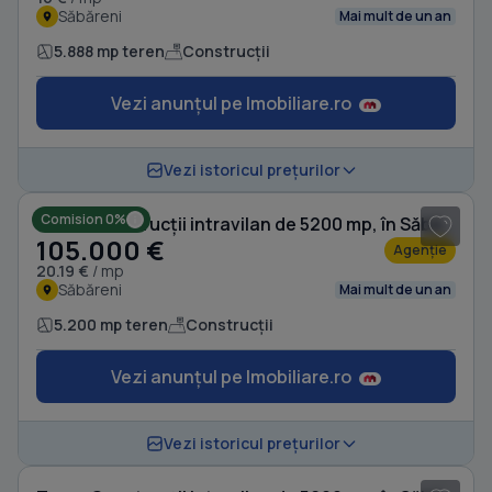
Săbăreni
Mai mult de un an
5.888 mp teren
Construcții
Vezi anunțul pe Imobiliare.ro
1
/ 6
Vezi istoricul prețurilor
Comision 0%
Teren Construcții intravilan de 5200 mp, în Săbăreni
105.000 €
Agenție
20.19 €
/ mp
Săbăreni
Mai mult de un an
5.200 mp teren
Construcții
Vezi anunțul pe Imobiliare.ro
1
/ 3
Vezi istoricul prețurilor