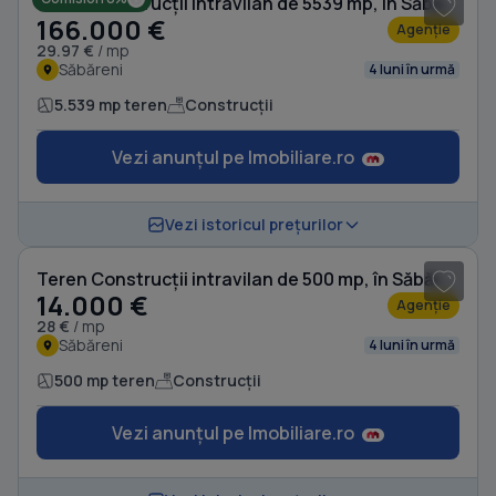
Teren Construcții intravilan de 5539 mp, în Săbăreni
166.000 €
Agenție
29.97 €
/ mp
Săbăreni
4 luni în urmă
5.539 mp teren
Construcții
Vezi anunțul pe Imobiliare.ro
1
/ 17
Vezi istoricul prețurilor
Teren Construcții intravilan de 500 mp, în Săbăreni
14.000 €
Agenție
28 €
/ mp
Săbăreni
4 luni în urmă
500 mp teren
Construcții
Vezi anunțul pe Imobiliare.ro