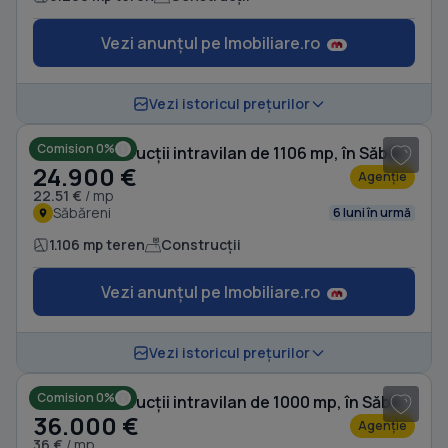
Vezi anunțul pe Imobiliare.ro
1
/ 4
Vezi istoricul prețurilor
Comision 0%
Teren Construcții intravilan de 1106 mp, în Săbăreni
24.900 €
Agenție
22.51 €
/ mp
Săbăreni
6 luni în urmă
1.106 mp teren
Construcții
Vezi anunțul pe Imobiliare.ro
1
/ 8
Vezi istoricul prețurilor
Comision 0%
Teren Construcții intravilan de 1000 mp, în Săbăreni
36.000 €
Agenție
36 €
/ mp