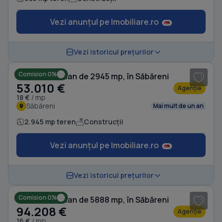
Vezi anunțul pe Imobiliare.ro
1
/ 10
Vezi istoricul prețurilor
Comision 0%
Teren intravilan de 2945 mp, în Săbăreni
53.010 €
Agenție
18 €
/ mp
Săbăreni
Mai mult de un an
2.945 mp teren
Construcții
Vezi anunțul pe Imobiliare.ro
1
/ 10
Vezi istoricul prețurilor
Comision 0%
Teren intravilan de 5888 mp, în Săbăreni
94.208 €
Agenție
16 €
/ mp