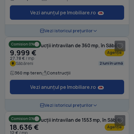
Vezi anunțul pe Imobiliare.ro
1
/ 4
Vezi istoricul prețurilor
Comision 0%
Teren Construcții intravilan de 360 mp, în Săbăreni
9.999 €
Agenție
27.78 €
/ mp
Săbăreni
2 luni în urmă
360 mp teren
Construcții
Vezi anunțul pe Imobiliare.ro
1
/ 3
Vezi istoricul prețurilor
Comision 0%
Teren Construcții intravilan de 1553 mp, în Săbăreni
18.636 €
Agenție
12 €
/ mp