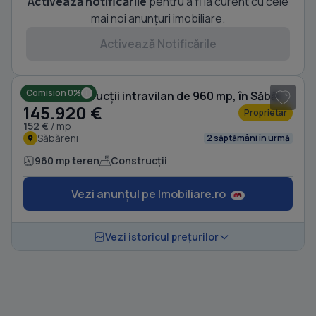
Activează notificările
pentru a fi la curent cu cele
mai noi anunțuri imobiliare.
Activează Notificările
1
/ 8
Comision 0%
Teren Construcții intravilan de 960 mp, în Săbăreni
145.920 €
Proprietar
152 €
/ mp
Săbăreni
2 săptămâni în urmă
960 mp teren
Construcții
Vezi anunțul pe Imobiliare.ro
Vezi istoricul prețurilor