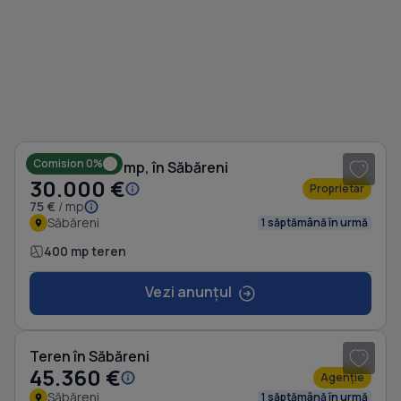
1
/ 8
Comision 0%
Teren de 400 mp, în Săbăreni
30.000 €
Proprietar
75 €
/ mp
Săbăreni
1 săptămână în urmă
400 mp teren
Vezi anunțul
1
/ 5
Teren în Săbăreni
45.360 €
Agenție
Săbăreni
1 săptămână în urmă