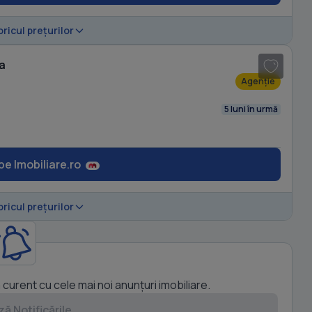
1
/ 5
oricul prețurilor
da
Agenție
5 luni în urmă
pe Imobiliare.ro
oricul prețurilor
a curent cu cele mai noi anunțuri imobiliare.
ă Notificările