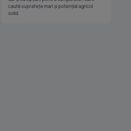
caută suprafețe mari și potențial agricol
solid.
IM Imobiliare ofera spre achizitionare teren arabil neimprejmuit inclus 
Sanandrei. Terenul are o suprafata de 41 700 mp 