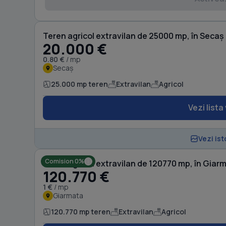
Teren agricol extravilan de 25000 mp, în Secaș
20.000 €
0.80 €
/ mp
Secaș
25.000 mp teren
Extravilan
Agricol
Vezi lista
Vezi ist
Comision 0%
Teren agricol extravilan de 120770 mp, în Giar
120.770 €
1 €
/ mp
Giarmata
120.770 mp teren
Extravilan
Agricol