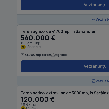
Vezi anunțul 
Vezi ist
Teren agricol de 41700 mp, în Sânandrei
540.000 €
12.95 €
/ mp
Sânandrei
41.700 mp teren
Agricol
Vezi anunțul 
Vezi ist
Teren agricol extravilan de 3000 mp, în Săcălaz
120.000 €
40 €
/ mp
Săcălaz