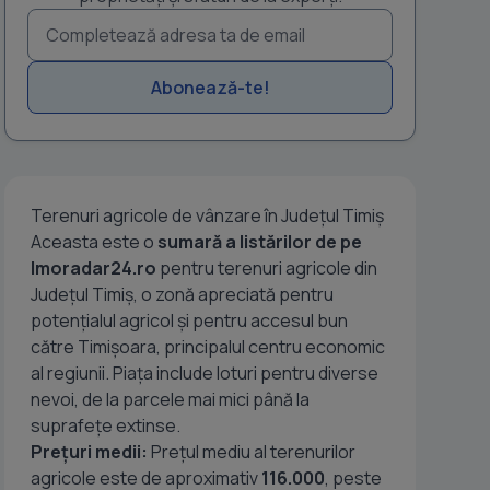
Abonează-te!
Terenuri agricole de vânzare în Județul Timiș
Aceasta este o
sumară a listărilor de pe
Imoradar24.ro
pentru terenuri agricole din
Județul Timiș, o zonă apreciată pentru
potențialul agricol și pentru accesul bun
către Timișoara, principalul centru economic
al regiunii. Piața include loturi pentru diverse
nevoi, de la parcele mai mici până la
suprafețe extinse.
Prețuri medii:
Prețul mediu al terenurilor
agricole este de aproximativ
116.000
, peste