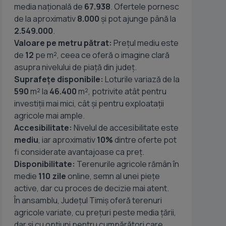
media națională de
67.938
. Ofertele pornesc
de la aproximativ
8.000
și pot ajunge până la
2.549.000
.
Valoare pe metru pătrat:
Prețul mediu este
de
12
pe m², ceea ce oferă o imagine clară
asupra nivelului de piață din județ.
Suprafețe disponibile:
Loturile variază de la
590
m² la
46.400
m², potrivite atât pentru
investiții mai mici, cât și pentru exploatații
agricole mai ample.
Accesibilitate:
Nivelul de accesibilitate este
mediu
, iar aproximativ
10%
dintre oferte pot
fi considerate avantajoase ca preț.
Disponibilitate:
Terenurile agricole rămân în
medie
110 zile
online, semn al unei piețe
active, dar cu proces de decizie mai atent.
În ansamblu, Județul Timiș oferă terenuri
agricole variate, cu prețuri peste media țării,
dar și cu opțiuni pentru cumpărători care