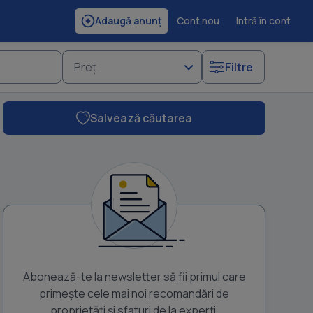
Cont nou
Intră în cont
Adaugă anunț
Preț
Filtre
Salvează căutarea
IM Imobiliare ofera spre vanzare 3 parcele de teren extravilan in G
Suprafata totala a terenurilor este de 15ha. Fronturi str
Abonează-te la newsletter să fii primul care
primește cele mai noi recomandări de
proprietăți și sfaturi de la experți.