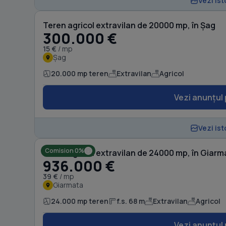
Vezi ist
Teren agricol extravilan de 20000 mp, în Șag
300.000 €
15 €
/ mp
Șag
20.000 mp teren
Extravilan
Agricol
Vezi anunțul 
Vezi ist
Comision 0%
Teren agricol extravilan de 24000 mp, în Giarm
936.000 €
39 €
/ mp
Giarmata
24.000 mp teren
f.s. 68 m
Extravilan
Agricol
Vezi anunțul 