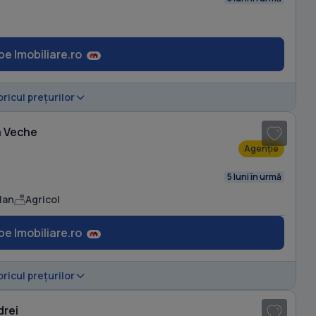
pe Imobiliare.ro
1
/ 5
oricul prețurilor
a Veche
Agenție
5 luni în urmă
lan
Agricol
pe Imobiliare.ro
oricul prețurilor
C
drei