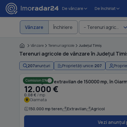
De vânzare
De închiriat
Vânzare
Închiriere
-- Terenuri agricole
Vânzare
Terenuri agricole
Judeţul Timiş
Terenuri agricole de vânzare în Județul Timi
207
anunțuri
Proprietăți unice:
207
Proprie
Comision 0%
Teren agricol extravilan de 150000 mp, în Giar
12.000 €
0.08 €
/ mp
Giarmata
150.000 mp teren
Extravilan
Agricol
Vezi anunțul 