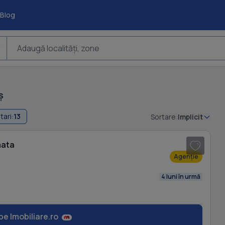
Blog
Adaugă localități, zone
ș
tari:
13
Sortare:
Implicit
mata
Agenție
4 luni în urmă
pe Imobiliare.ro