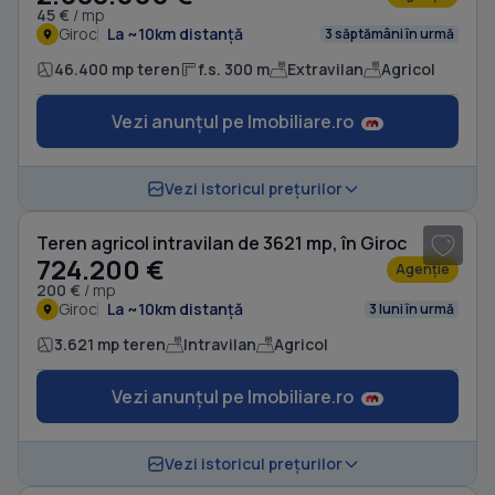
45 €
/ mp
Giroc
La ~10km distanță
3 săptămâni în urmă
46.400 mp teren
f.s. 300 m
Extravilan
Agricol
Vezi anunțul pe Imobiliare.ro
1
/ 4
Vezi istoricul prețurilor
Teren agricol intravilan de 3621 mp, în Giroc
724.200 €
Agenție
200 €
/ mp
Giroc
La ~10km distanță
3 luni în urmă
3.621 mp teren
Intravilan
Agricol
Vezi anunțul pe Imobiliare.ro
1
/ 5
Vezi istoricul prețurilor