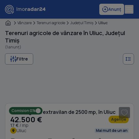
Anunț
Vânzare
Terenuri agricole
Judeţul Timiş
Uliuc
Terenuri agricole de vânzare în Uliuc, Județul
Timiș
(1 anunț)
Filtre
1
/ 4
Comision 0%
Teren agricol extravilan de 2500 mp, în Uliuc
42.500 €
Agenție
17 €
/ mp
Uliuc
Mai mult de un an