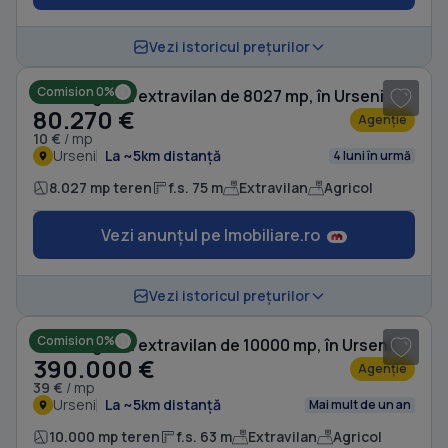
1
/ 6
Vezi istoricul prețurilor
Comision 0%
Teren agricol extravilan de 8027 mp, în Urseni
80.270 €
Agenție
10 €
/ mp
Urseni
La ~5km distanță
4 luni în urmă
8.027 mp teren
f.s. 75 m
Extravilan
Agricol
Vezi anunțul pe Imobiliare.ro
1
/ 3
Vezi istoricul prețurilor
Comision 0%
Teren agricol extravilan de 10000 mp, în Urseni
390.000 €
Agenție
39 €
/ mp
Urseni
La ~5km distanță
Mai mult de un an
10.000 mp teren
f.s. 63 m
Extravilan
Agricol