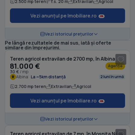
2.500 mp teren
f.s. 20 m
Extravilan
Agricol
Vezi anunțul pe Imobiliare.ro
Vezi istoricul prețurilor
Pe lângă rezultatele de mai sus, iată și oferte
1
/ 3
similare din împrejurimi.
Teren agricol extravilan de 2700 mp, în Albina
81.000 €
Agenție
30 €
/ mp
Albina
La ~5km distanță
2 luni în urmă
2.700 mp teren
Extravilan
Agricol
Vezi anunțul pe Imobiliare.ro
Vezi istoricul prețurilor
Teren agricol extravilan de 7 mp, în Moșnița Nouă