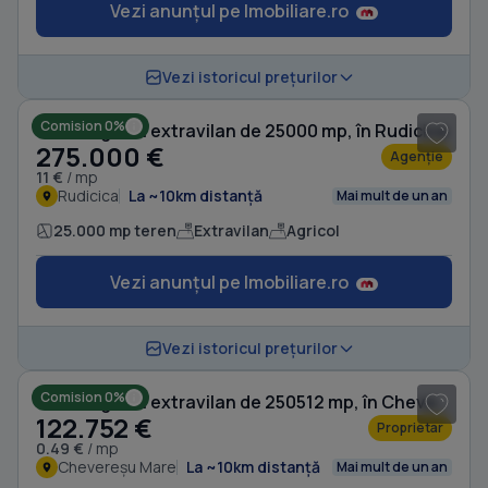
Vezi anunțul pe Imobiliare.ro
1
/ 4
Vezi istoricul prețurilor
Comision 0%
Teren agricol extravilan de 25000 mp, în Rudicica
275.000 €
Agenție
11 €
/ mp
Rudicica
La ~10km distanță
Mai mult de un an
25.000 mp teren
Extravilan
Agricol
Vezi anunțul pe Imobiliare.ro
Vezi istoricul prețurilor
Comision 0%
Teren agricol extravilan de 250512 mp, în Chevereșu Mare
122.752 €
Proprietar
0.49 €
/ mp
Chevereșu Mare
La ~10km distanță
Mai mult de un an