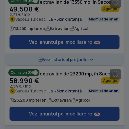
Comision 0%
Teren agricol extravilan de 13350 mp, în Sacoșu Turcesc
49.500 €
Agenție
3.71 €
/ mp
Sacoșu Turcesc
La ~5km distanță
Mai mult de un an
13.350 mp teren
Extravilan
Agricol
Vezi anunțul pe Imobiliare.ro
Vezi istoricul prețurilor
Comision 0%
Teren agricol extravilan de 23200 mp, în Sacoșu Turcesc
58.990 €
Agenție
2.54 €
/ mp
Sacoșu Turcesc
La ~5km distanță
Mai mult de un an
23.200 mp teren
Extravilan
Agricol
Vezi anunțul pe Imobiliare.ro