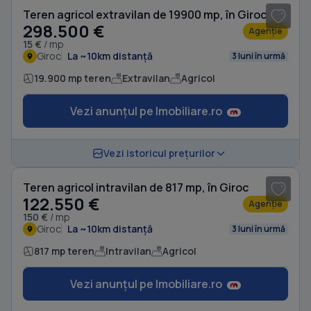
Teren agricol extravilan de 19900 mp, în Giroc
298.500 €
Agenție
15 €
/ mp
Giroc
La ~10km distanță
3 luni în urmă
19.900 mp teren
Extravilan
Agricol
Vezi anunțul pe Imobiliare.ro
1
/ 4
Vezi istoricul prețurilor
Teren agricol intravilan de 817 mp, în Giroc
122.550 €
Agenție
150 €
/ mp
Giroc
La ~10km distanță
3 luni în urmă
817 mp teren
Intravilan
Agricol
Vezi anunțul pe Imobiliare.ro