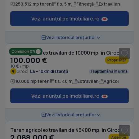
250.512 mp teren
f.s. 5 m
Fâneață
Extravilan
Vezi anunțul pe Imobiliare.ro
Vezi istoricul prețurilor
Comision 0%
Teren agricol extravilan de 10000 mp, în Giroc
100.000 €
Proprietar
10 €
/ mp
Giroc
La ~10km distanță
1 săptămână în urmă
10.000 mp teren
f.s. 40 m
Extravilan
Agricol
Vezi anunțul pe Imobiliare.ro
1
/ 6
Vezi istoricul prețurilor
Teren agricol extravilan de 46400 mp, în Giroc
2.088.000 €
Agenție