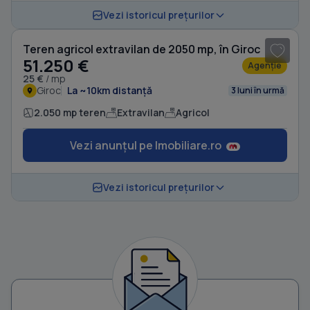
1
/ 7
Vezi istoricul prețurilor
Teren agricol extravilan de 2050 mp, în Giroc
51.250 €
Agenție
25 €
/ mp
Giroc
La ~10km distanță
3 luni în urmă
2.050 mp teren
Extravilan
Agricol
Vezi anunțul pe Imobiliare.ro
Vezi istoricul prețurilor