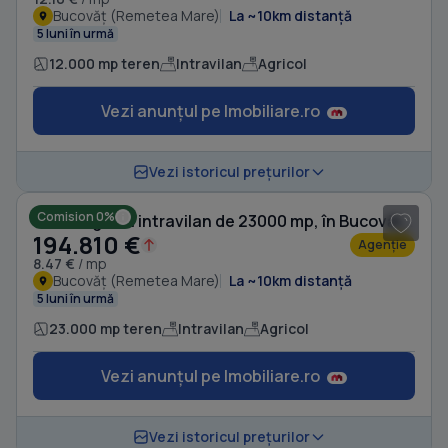
Bucovăț (Remetea Mare)
La ~10km distanță
5 luni în urmă
12.000 mp teren
Intravilan
Agricol
Vezi anunțul pe Imobiliare.ro
Vezi istoricul prețurilor
Comision 0%
Teren agricol intravilan de 23000 mp, în Bucovăț (Remetea Mare)
194.810 €
Agenție
8.47 €
/ mp
Bucovăț (Remetea Mare)
La ~10km distanță
5 luni în urmă
23.000 mp teren
Intravilan
Agricol
Vezi anunțul pe Imobiliare.ro
Vezi istoricul prețurilor