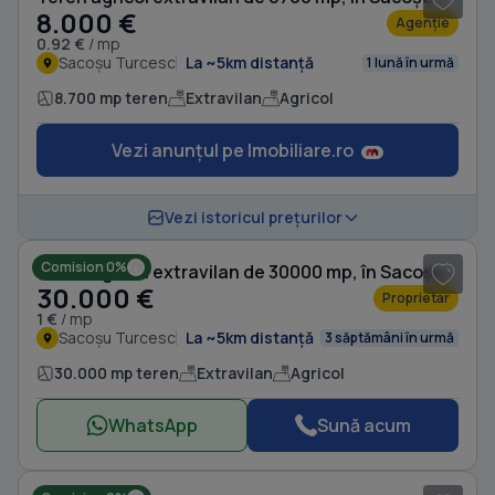
8.000 €
Agenție
0.92 €
/ mp
Sacoșu Turcesc
La ~5km distanță
1 lună în urmă
8.700 mp teren
Extravilan
Agricol
Vezi anunțul pe Imobiliare.ro
Vezi istoricul prețurilor
Comision 0%
Teren agricol extravilan de 30000 mp, în Sacoșu Turcesc
30.000 €
Proprietar
1 €
/ mp
Sacoșu Turcesc
La ~5km distanță
3 săptămâni în urmă
30.000 mp teren
Extravilan
Agricol
WhatsApp
Sună acum
1
/ 3