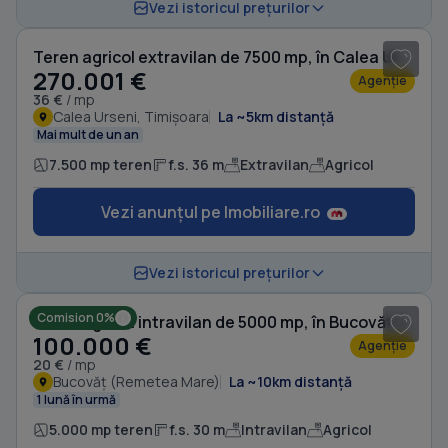
Vezi istoricul prețurilor
Teren agricol extravilan de 7500 mp, în Calea Urseni
270.001 €
Agenție
36 €
/ mp
Calea Urseni, Timișoara
La ~5km distanță
Mai mult de un an
7.500 mp teren
f.s. 36 m
Extravilan
Agricol
Vezi anunțul pe Imobiliare.ro
1
/ 10
Vezi istoricul prețurilor
Comision 0%
Teren agricol intravilan de 5000 mp, în Bucovăț (Remetea Mare)
100.000 €
Agenție
20 €
/ mp
Bucovăț (Remetea Mare)
La ~10km distanță
1 lună în urmă
5.000 mp teren
f.s. 30 m
Intravilan
Agricol