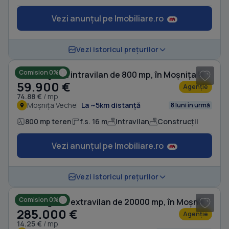
Vezi anunțul pe Imobiliare.ro
1
/ 4
Vezi istoricul prețurilor
Comision 0%
Teren agricol intravilan de 800 mp, în Moșnița Veche
59.900 €
Agenție
74.88 €
/ mp
Moșnița Veche
La ~5km distanță
8 luni în urmă
800 mp teren
f.s. 16 m
Intravilan
Construcții
Vezi anunțul pe Imobiliare.ro
1
/ 4
Vezi istoricul prețurilor
Comision 0%
Teren agricol extravilan de 20000 mp, în Moșnița Veche
285.000 €
Agenție
14.25 €
/ mp