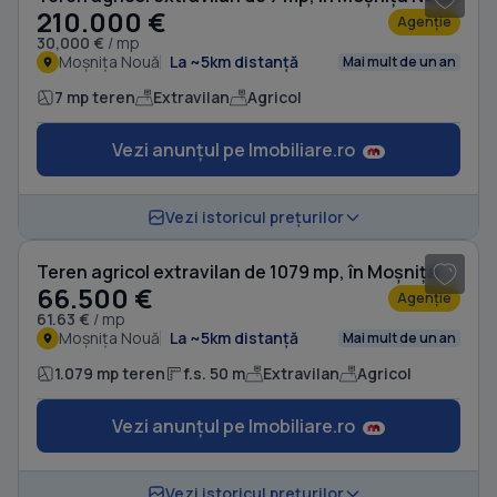
210.000 €
Agenție
30,000 €
/ mp
Moșnița Nouă
La ~5km distanță
Mai mult de un an
7 mp teren
Extravilan
Agricol
Vezi anunțul pe Imobiliare.ro
1
/ 3
Vezi istoricul prețurilor
Teren agricol extravilan de 1079 mp, în Moșnița Nouă
66.500 €
Agenție
61.63 €
/ mp
Moșnița Nouă
La ~5km distanță
Mai mult de un an
1.079 mp teren
f.s. 50 m
Extravilan
Agricol
Vezi anunțul pe Imobiliare.ro
1
/ 4
Vezi istoricul prețurilor