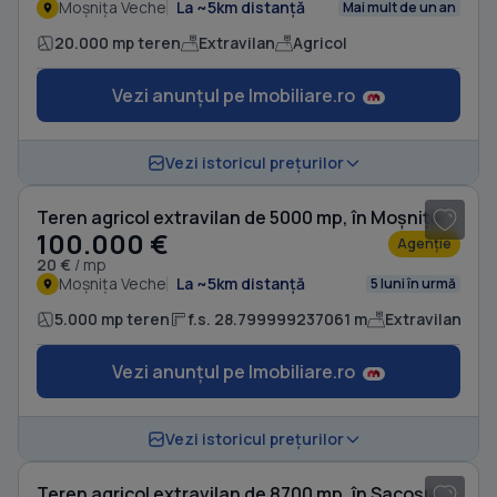
Moșnița Veche
La ~5km distanță
Mai mult de un an
20.000 mp teren
Extravilan
Agricol
Vezi anunțul pe Imobiliare.ro
1
/ 5
Vezi istoricul prețurilor
Teren agricol extravilan de 5000 mp, în Moșnița Veche
100.000 €
Agenție
20 €
/ mp
Moșnița Veche
La ~5km distanță
5 luni în urmă
5.000 mp teren
f.s. 28.799999237061 m
Extravilan
Ag
Vezi anunțul pe Imobiliare.ro
1
/ 4
Vezi istoricul prețurilor
Teren agricol extravilan de 8700 mp, în Sacoșu Turcesc