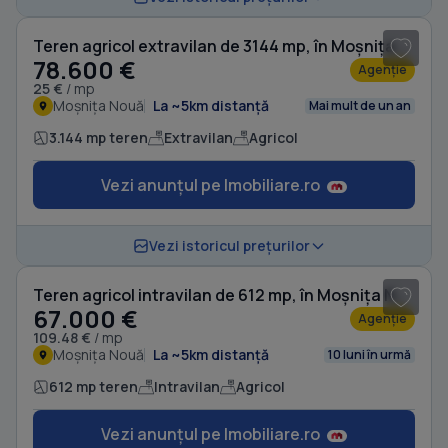
Teren agricol extravilan de 3144 mp, în Moșnița Nouă
78.600 €
Agenție
25 €
/ mp
Moșnița Nouă
La ~5km distanță
Mai mult de un an
3.144 mp teren
Extravilan
Agricol
Vezi anunțul pe Imobiliare.ro
1
/ 4
Vezi istoricul prețurilor
Teren agricol intravilan de 612 mp, în Moșnița Nouă
67.000 €
Agenție
109.48 €
/ mp
Moșnița Nouă
La ~5km distanță
10 luni în urmă
612 mp teren
Intravilan
Agricol
Vezi anunțul pe Imobiliare.ro