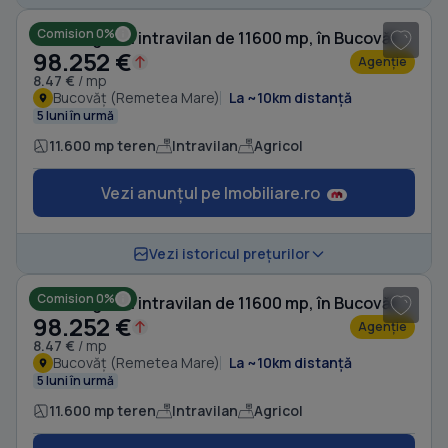
Comision 0%
Teren agricol intravilan de 11600 mp, în Bucovăț (Remetea Mare)
98.252 €
Agenție
8.47 €
/ mp
Bucovăț (Remetea Mare)
La ~10km distanță
5 luni în urmă
11.600 mp teren
Intravilan
Agricol
Vezi anunțul pe Imobiliare.ro
Vezi istoricul prețurilor
Comision 0%
Teren agricol intravilan de 11600 mp, în Bucovăț (Remetea Mare)
98.252 €
Agenție
8.47 €
/ mp
Bucovăț (Remetea Mare)
La ~10km distanță
5 luni în urmă
11.600 mp teren
Intravilan
Agricol