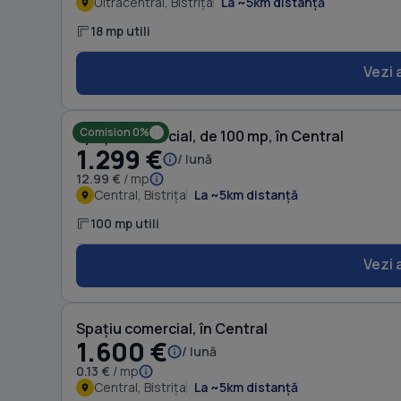
Ultracentral, Bistrița
La ~5km distanță
18 mp utili
Vezi 
Comision 0%
Spațiu comercial, de 100 mp, în Central
1.299 €
/ lună
12.99 €
/ mp
Central, Bistrița
La ~5km distanță
100 mp utili
Vezi 
Spațiu comercial, în Central
1.600 €
/ lună
0.13 €
/ mp
Central, Bistrița
La ~5km distanță