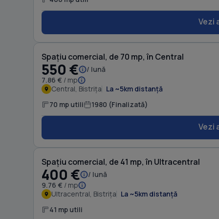
Vezi 
Spațiu comercial, de 70 mp, în Central
550 €
/ lună
7.86 €
/ mp
Central, Bistrița
La ~5km distanță
70 mp utili
1980 (Finalizată)
Vezi 
Spațiu comercial, de 41 mp, în Ultracentral
400 €
/ lună
9.76 €
/ mp
Ultracentral, Bistrița
La ~5km distanță
41 mp utili