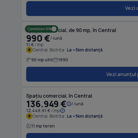
Vezi 
Comision 0%
Spațiu comercial, de 90 mp, în Central
990 €
/ lună
11 €
/ mp
Central, Bistrița
La ~5km distanță
90 mp utili
1990
Vezi anunțul 
Spațiu comercial, în Central
136.949 €
/ lună
12,449.91 €
/ mp
Central, Bistrița
La ~5km distanță
11 mp teren