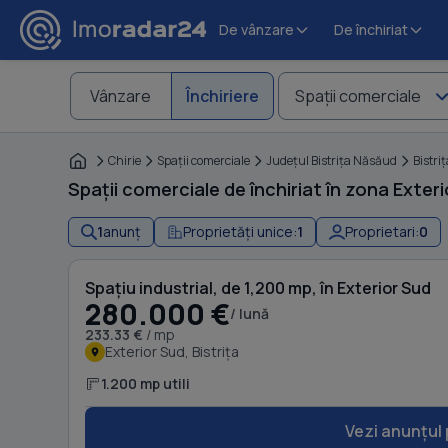
De vânzare
De închiriat
Vânzare
Închiriere
Spaţii comerciale
Chirie
Spaţii comerciale
Judeţul Bistriţa Năsăud
Bistriţ
Spații comerciale de închiriat în zona Exteri
1
anunț
Proprietăți unice:
1
Proprietari:
0
Spațiu industrial, de 1,200 mp, în Exterior Sud
280.000 €
/ lună
233.33 €
/ mp
Exterior Sud, Bistrița
1.200 mp utili
Vezi anunțul 