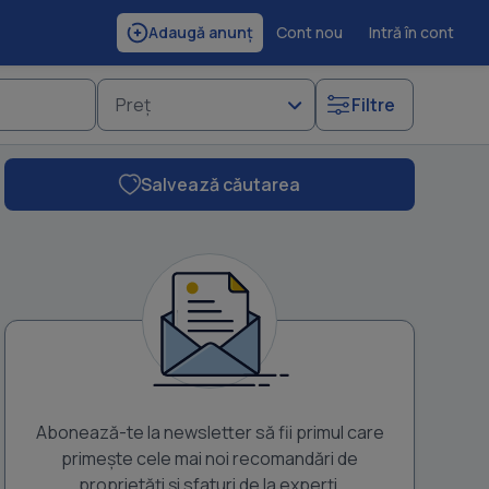
Cont nou
Intră în cont
Adaugă anunț
Preț
Filtre
Salvează căutarea
Abonează-te la newsletter să fii primul care
primește cele mai noi recomandări de
proprietăți și sfaturi de la experți.