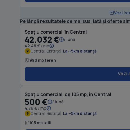
Vezi ist
Pe lângă rezultatele de mai sus, iată și oferte sim
Spațiu comercial, în Central
42.032 €
/ lună
42.46 €
/ mp
Central, Bistrița
La ~5km distanță
990 mp teren
Vezi 
Spațiu comercial, de 105 mp, în Central
500 €
/ lună
4.76 €
/ mp
Central, Bistrița
La ~5km distanță
105 mp utili