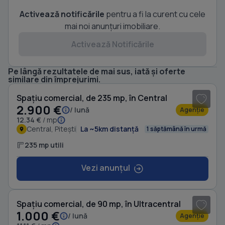
Activează notificările
pentru a fi la curent cu cele
mai noi anunțuri imobiliare.
Activează Notificările
Pe lângă rezultatele de mai sus, iată și oferte
1
/ 16
similare din împrejurimi.
Spațiu comercial, de 235 mp, în Central
2.900 €
/ lună
Agenție
12.34 €
/ mp
Central, Pitești
La ~5km distanță
1 săptămână în urmă
235 mp utili
Vezi anunțul
1
/ 8
Spațiu comercial, de 90 mp, în Ultracentral
1.000 €
/ lună
Agenție