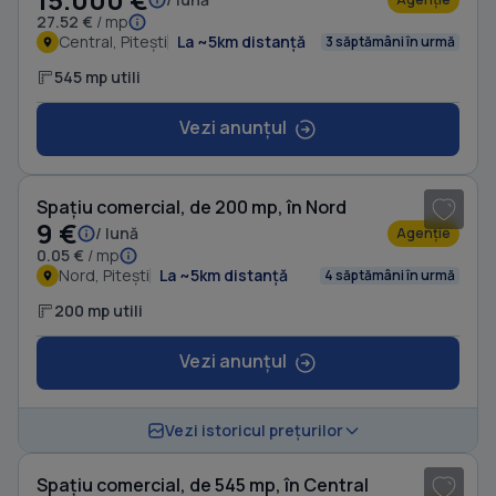
27.52 €
/ mp
Central, Pitești
La ~5km distanță
3 săptămâni în urmă
545 mp utili
Vezi anunțul
1
/ 10
Spațiu comercial, de 200 mp, în Nord
9 €
/ lună
Agenție
0.05 €
/ mp
Nord, Pitești
La ~5km distanță
4 săptămâni în urmă
200 mp utili
Vezi anunțul
1
/ 6
Vezi istoricul prețurilor
Spațiu comercial, de 545 mp, în Central