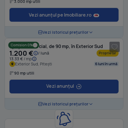
3.000 mp utili
Vezi anunțul pe Imobiliare.ro
1
/ 2
Vezi istoricul prețurilor
Comision 0%
Spațiu comercial, de 90 mp, în Exterior Sud
1.200 €
/ lună
Proprietar
13.33 €
/ mp
Exterior Sud, Pitești
6 luni în urmă
90 mp utili
Vezi anunțul
Vezi istoricul prețurilor