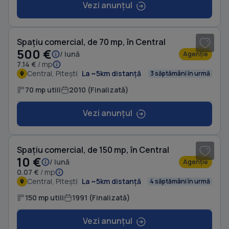
Vezi anunțul
Spațiu comercial, de 70 mp, în Central
500 €
/ lună
Agenție
7.14 €
/ mp
Central, Pitești
La ~5km distanță
3 săptămâni în urmă
70 mp utili
2010 (Finalizată)
Vezi anunțul
1
/ 7
Spațiu comercial, de 150 mp, în Central
10 €
/ lună
Agenție
0.07 €
/ mp
Central, Pitești
La ~5km distanță
4 săptămâni în urmă
150 mp utili
1991 (Finalizată)
Vezi anunțul