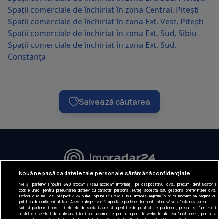
Spații comerciale de închiriat în zona Central, Pitești
Spații comerciale de închiriat în zona Ext. Vest, Pitești
Spații comerciale de închiriat în zona Ext. Sud, Sibiu
Spații comerciale de închiriat în zona Ext. Sud,
Constanța
Salvează căutarea
URMĂREȘTE-NE:
Nouă ne pasă ca datele tale personale să rămână confidențiale
Noi și partenerii noștri
640
stocăm și/sau accesăm informații pe dispozitivul dvs., precum identificatorii
INFORMAȚII COMPANIE
cookie unici pentru prelucrarea datelor cu caracter personal. Puteți accepta sau gestiona preferințele dvs.
făcând clic mai jos, respectiv vă puteți opune utilizării unui interes legitim în orice moment pe pagina cu
politica de confidențialitate. Aceste alegeri vor fi raportate partenerilor noștri și nu vă vor afecta navigarea.
Despre noi
Noi si partenerii nostri (retelele de socializare si agentiile de publicitate partenere, precum si furnizorii
nostri de servicii de date analitice) prelucram date pentru a permite website-ului sa functioneze, pentru a