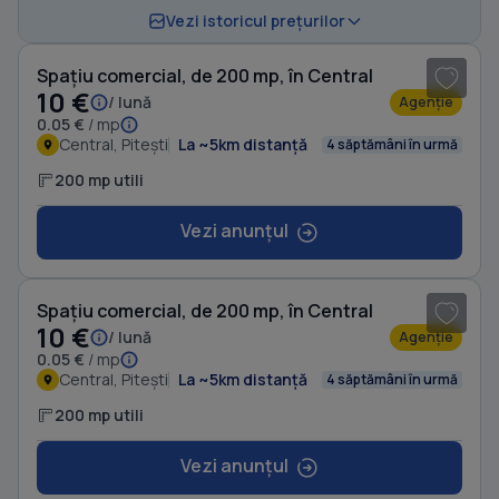
1
/ 10
Vezi istoricul prețurilor
Spațiu comercial, de 200 mp, în Central
10 €
/ lună
Agenție
0.05 €
/ mp
Central, Pitești
La ~5km distanță
4 săptămâni în urmă
200 mp utili
Vezi anunțul
1
/ 10
Spațiu comercial, de 200 mp, în Central
10 €
/ lună
Agenție
0.05 €
/ mp
Central, Pitești
La ~5km distanță
4 săptămâni în urmă
200 mp utili
Vezi anunțul
1
/ 7