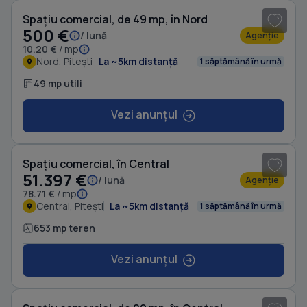
Spațiu comercial, de 49 mp, în Nord
500 €
/ lună
Agenție
10.20 €
/ mp
Nord, Pitești
La ~5km distanță
1 săptămână în urmă
49 mp utili
Vezi anunțul
1
/ 9
Spațiu comercial, în Central
51.397 €
/ lună
Agenție
78.71 €
/ mp
Central, Pitești
La ~5km distanță
1 săptămână în urmă
653 mp teren
Vezi anunțul
1
/ 7