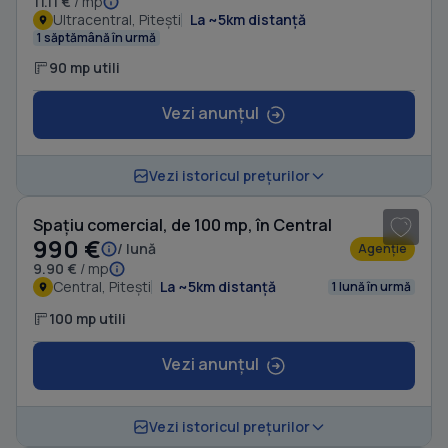
11.11 €
/ mp
Ultracentral, Pitești
La ~5km distanță
1 săptămână în urmă
90 mp utili
Vezi anunțul
1
/ 8
Vezi istoricul prețurilor
Spațiu comercial, de 100 mp, în Central
990 €
/ lună
Agenție
9.90 €
/ mp
Central, Pitești
La ~5km distanță
1 lună în urmă
100 mp utili
Vezi anunțul
1
/ 3
Vezi istoricul prețurilor