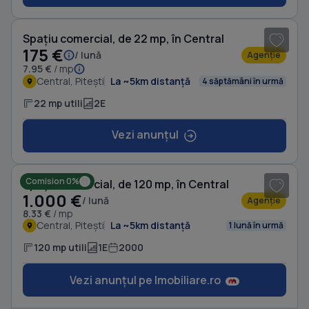
1
/ 5
Spațiu comercial, de 22 mp, în Central
175 €
/ lună
Agenție
7.95 €
/ mp
Central, Pitești
La ~5km distanță
4 săptămâni în urmă
22 mp utili
2E
Vezi anunțul
1
/ 20
Comision 0%
Spațiu comercial, de 120 mp, în Central
1.000 €
/ lună
Agenție
8.33 €
/ mp
Central, Pitești
La ~5km distanță
1 lună în urmă
120 mp utili
1E
2000
Vezi anunțul pe Imobiliare.ro