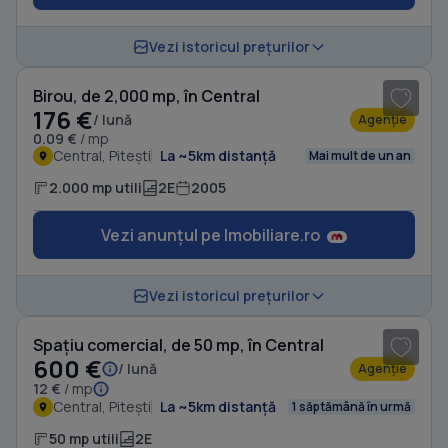
1
/ 5
Vezi istoricul prețurilor
Birou, de 2,000 mp, în Central
176 €
/ lună
Agenție
0.09 €
/ mp
Central, Pitești
La ~5km distanță
Mai mult de un an
2.000 mp utili
2E
2005
Vezi anunțul pe Imobiliare.ro
1
/ 5
Vezi istoricul prețurilor
Spațiu comercial, de 50 mp, în Central
600 €
/ lună
Agenție
12 €
/ mp
Central, Pitești
La ~5km distanță
1 săptămână în urmă
50 mp utili
2E