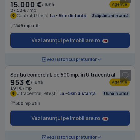
15.000 €
/ lună
Agenție
27.52 €
/ mp
Central, Pitești
La ~5km distanță
3 săptămâni în urmă
545 mp utili
Vezi anunțul pe Imobiliare.ro
Vezi istoricul prețurilor
Spațiu comercial, de 500 mp, în Ultracentral
953 €
/ lună
Agenție
1.91 €
/ mp
Ultracentral, Pitești
La ~5km distanță
1 lună în urmă
500 mp utili
Vezi anunțul pe Imobiliare.ro
1
/ 7
Vezi istoricul prețurilor