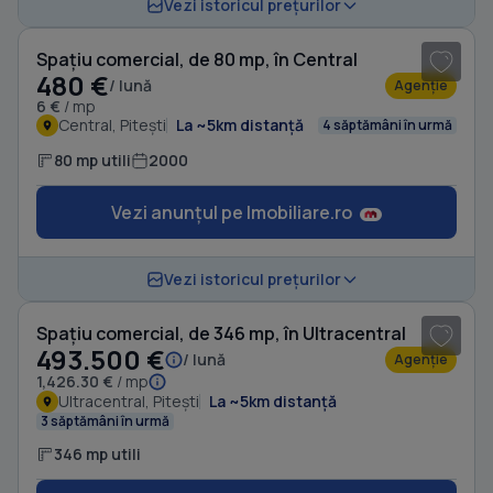
1
/ 8
Vezi istoricul prețurilor
Spațiu comercial, de 80 mp, în Central
480 €
/ lună
Agenție
6 €
/ mp
Central, Pitești
La ~5km distanță
4 săptămâni în urmă
80 mp utili
2000
Vezi anunțul pe Imobiliare.ro
Vezi istoricul prețurilor
Spațiu comercial, de 346 mp, în Ultracentral
493.500 €
/ lună
Agenție
1,426.30 €
/ mp
Ultracentral, Pitești
La ~5km distanță
3 săptămâni în urmă
346 mp utili