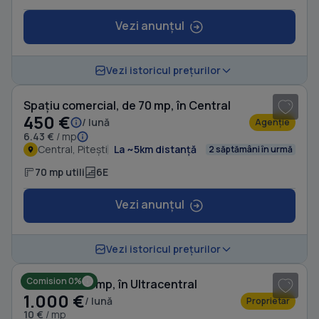
Vezi anunțul
1
/ 5
Vezi istoricul prețurilor
Spațiu comercial, de 70 mp, în Central
450 €
/ lună
Agenție
6.43 €
/ mp
Central, Pitești
La ~5km distanță
2 săptămâni în urmă
70 mp utili
6E
Vezi anunțul
1
/ 9
Vezi istoricul prețurilor
Comision 0%
Birou, de 100 mp, în Ultracentral
1.000 €
/ lună
Proprietar
10 €
/ mp