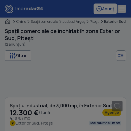
Anunț
Chirie
Spaţii comerciale
Judeţul Argeş
Piteşti
Exterior Sud
Spații comerciale de închiriat în zona Exterior
Sud, Pitești
(2 anunțuri)
Filtre
1
/ 3
Spațiu industrial, de 3,000 mp, în Exterior Sud
12.300 €
/ lună
Agenție
4.10 €
/ mp
Exterior Sud, Pitești
Mai mult de un an