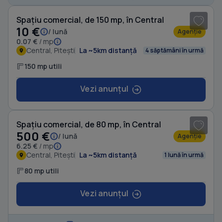
Spațiu comercial, de 150 mp, în Central
10 €
/ lună
Agenție
0.07 €
/ mp
Central, Pitești
La ~5km distanță
4 săptămâni în urmă
150 mp utili
Vezi anunțul
1
/ 8
Spațiu comercial, de 80 mp, în Central
500 €
/ lună
Agenție
6.25 €
/ mp
Central, Pitești
La ~5km distanță
1 lună în urmă
80 mp utili
Vezi anunțul