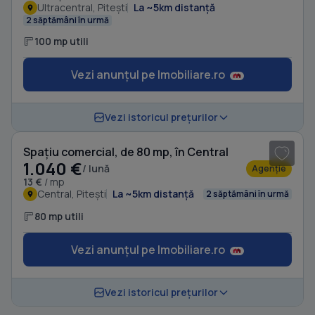
Ultracentral, Pitești
La ~5km distanță
2 săptămâni în urmă
100 mp utili
Vezi anunțul pe Imobiliare.ro
1
/ 4
Vezi istoricul prețurilor
Spațiu comercial, de 80 mp, în Central
1.040 €
/ lună
Agenție
13 €
/ mp
Central, Pitești
La ~5km distanță
2 săptămâni în urmă
80 mp utili
Vezi anunțul pe Imobiliare.ro
Vezi istoricul prețurilor